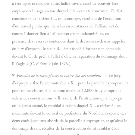
à fromages et que, par suite, ladite cave a cessé de pouvoir être
employée à l'usage en vue duquel elle avait été construite. Ce fait
constitue pour le sieur B... un dommage, résultant de l'exéculion
d'un travail public qui, dans les circonstances de l'affaire, est de
nature à donner lieu à l'allocation d'une indemnité; et, en
présence des réserves contenues dans la décision ci-dessus rappelée
du jury d'exprop., le sieur B... était fondé à former une demande
devant le G. de préf. à l'effet d'obtenir réparation du dommage dont
il s'agit. » (C. d'Etat, 9 juin 1876.)
9°
Parcelles de terrains placées en contre-bas des remblais.
- « Le jury
d'expropr. a fixé l'indemnité due à X... pour la parcelle expropriée et
pour toutes choses, à la somme totale de 12,000 fr., y compris la
valeur des constructions. - Il résulte de l'instruction qu'à l'époque
où le jury a statué, le remblai à raison duquel X... a réclamé une
indemnité devant le conseil de préfncture du Nord était exécuté des
deux côtés jusqu'aux abords de la parcelle à exproprier, et qu'ainsi le
dommage devant résulter de la construction du lit remblai était