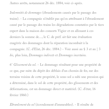
Autres arrêts, notamment 26 déc. 1884, voir ci-après.
Indemnités de dommages
(ébranlements causés par le passage des
trains). - La compagnie n'établit pas qu'en attribuant à l'ébranlement
causé par le passage des trains les dégradations constatées par le tiers
expert dans la maison des consorts Vigier et en allouant à ces
derniers la somme de..., le C. de préf. ait fait une évaluation
exagérée des dommages dont la réparation incombait à la
compagnie. (C. d'Elat, 26 déc. 1884.) - Voir aussi au § 3 et au | 3
bis,
plus loin,
Dommages indirects
et
Dommages incertains.
6°
Glissement du sol.
- Le dommage résultant pour une propriété de
ce que, par suite du dépôt des déblais d'un chemin de fer, sur des
terrains voisins de cette propriété, le sous-sol a subi une pression qui
a déterminé, dans le sol de cette propriété, des glissements et des
déformations, est un dommage direct et matériel. (C. d'état, 16
février 1860.)
Ebranlement du sol
(écroulement d'immeubles). - Il résulte de