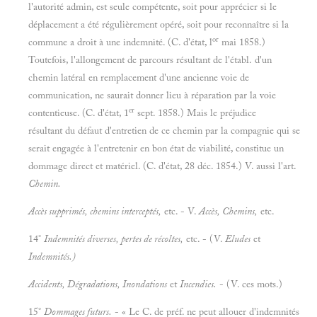
l'autorité admin, est seule compétente, soit pour apprécier si le
déplacement a été régulièrement opéré, soit pour reconnaître si la
or
commune a droit à une indemnité. (C. d'état, l
mai 1858.)
Toutefois, l'allongement de parcours résultant de l'établ. d'un
chemin latéral en remplacement d'une ancienne voie de
communication, ne saurait donner lieu à réparation par la voie
er
contentieuse. (C. d'état, 1
sept. 1858.) Mais le préjudice
résultant du défaut d'entretien de ce chemin par la compagnie qui se
serait engagée à l'entretenir en bon état de viabilité, constitue un
dommage direct et matériel. (C. d'état, 28 déc. 1854.) V. aussi l'art.
Chemin.
Accès supprimés, chemins interceptés,
etc. - V.
Accès, Chemins,
etc.
14°
Indemnités diverses, pertes de récoltes,
etc. - (V.
Eludes
et
Indemnités.)
Accidents, Dégradations, Inondations
et
Incendies.
- (V. ces mots.)
15°
Dommages futurs.
- « Le C. de préf. ne peut allouer d'indemnités