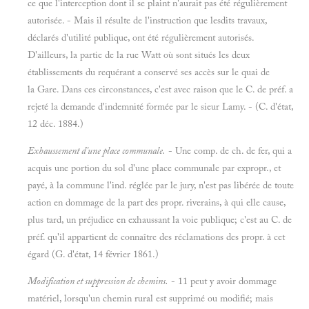
ce que l'interception dont il se plaint n'aurait pas été régulièrement
autorisée. - Mais il résulte de l'instruction que lesdits travaux,
déclarés d'utilité publique, ont été régulièrement autorisés.
D'ailleurs, la partie de la rue Watt où sont situés les deux
établissements du requérant a conservé ses accès sur le quai de
la Gare. Dans ces circonstances, c'est avec raison que le C. de préf. a
rejeté la demande d'indemnité formée par le sieur Lamy. - (C. d'état,
12 déc. 1884.)
Exhaussement d'une place communale.
- Une comp. de ch. de fer, qui a
acquis une portion du sol d'une place communale par expropr., et
payé, à la commune l'ind. réglée par le jury, n'est pas libérée de toute
action en dommage de la part des propr. riverains, à qui elle cause,
plus tard, un préjudice en exhaussant la voie publique; c'est au C. de
préf. qu'il appartient de connaître des réclamations des propr. à cet
égard (G. d'état, 14 février 1861.)
Modification et suppression de chemins.
- 11 peut y avoir dommage
matériel, lorsqu'un chemin rural est supprimé ou modifié; mais