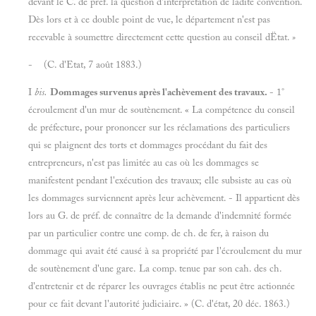
devant le C. de préf. la question d'interprétation de ladite convention.
Dès lors et à ce double point de vue, le département n'est pas
recevable à soumettre directement cette question au conseil dËtat.
»
- (C. d'Etat, 7 août 1883.)
I
bis.
Dommages survenus après l'achèvement des travaux.
- 1°
écroulement d'un mur de soutènement. « La compétence du conseil
de préfecture, pour prononcer sur les réclamations des particuliers
qui se plaignent des torts et dommages procédant du fait des
entrepreneurs, n'est pas limitée au cas où les dommages se
manifestent pendant l'exécution des travaux; elle subsiste au cas où
les dommages surviennent après leur achèvement. - Il appartient dès
lors au G. de préf. de connaître de la demande d'indemnité formée
par un particulier contre une comp. de ch. de fer, à raison du
dommage qui avait été causé à sa propriété par l'écroulement du mur
de soutènement d'une gare. La comp. tenue par son cah. des ch.
d'entretenir et de réparer les ouvrages établis ne peut être actionnée
pour ce fait devant l'autorité judiciaire. » (C. d'état, 20 déc. 1863.)