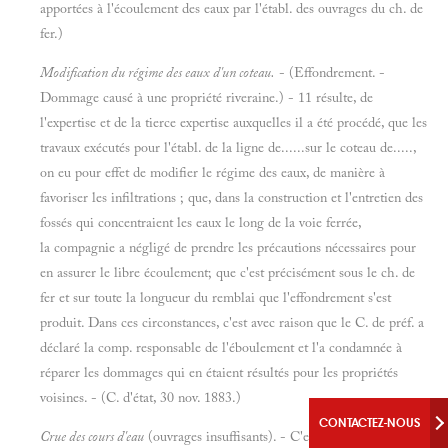
apportées à l'écoulement des eaux par l'établ. des ouvrages du ch. de
fer.)
Modification du régime des eaux d'un coteau.
- (Effondrement. -
Dommage causé à une propriété riveraine.) - 11 résulte, de
l'expertise et de la tierce expertise auxquelles il a été procédé, que les
travaux exécutés pour l'établ. de la ligne de......sur le coteau de.....,
on eu pour effet de modifier le régime des eaux, de manière à
favoriser les infiltrations ; que, dans la construction et l'entretien des
fossés qui concentraient les eaux le long de la voie ferrée,
la compagnie a négligé de prendre les précautions nécessaires pour
en assurer le libre écoulement; que c'est précisément sous le ch. de
fer et sur toute la longueur du remblai que l'effondrement s'est
produit. Dans ces circonstances, c'est avec raison que le C. de préf. a
déclaré la comp. responsable de l'éboulement et l'a condamnée à
réparer les dommages qui en étaient résultés pour les propriétés
voisines. - (C. d'état, 30 nov. 1883.)
CONTACTEZ-NOUS
Crue des cours d'eau
(ouvrages insuffisants). - C'est à l'obstacle opposé