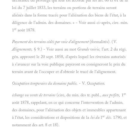
déchéance du privilège qui leur est accordé par les art. 60 et 61 de la
loi du 7 juillet 1833, les terrains ou portions de terrains seront
aliénés dans la forme tracée pour l'aliénation des biens de l'état, à la
diligence de l'admin. des domaines. » - Voir aussi ci-après, cire. min.
er
1
août 1878.
Payement des terrains cédés par voie d'alignement
(formalités). (V.
Alignements,
§ 9.) - Voir aussi au mot
Grande voirie,
l'art. 2 du régi.
gén. approuvé le 20 sept. 1858, d'après lequel les riverains autorisés
à s'avancer sur la voie publique payeront ou consigneront le prix du
terrain avant de l'occuper et d'obtenir le tracé de l'alignement.
Occupation temporaire du domaine public.
- V.
Occupation.
er
échange ou vente de terrains
(cire, du min. des tr. publ.,
aux préfets,
1
août 1878, rappelant, en ce qui concerne l'intervention de l'admin.
des domaines, pour l'aliénation des objets et immeubles appartenant
or
à l'état, les considérations et dispositions de la
loi du
l
déc.
1790, et
notamment des art. 8 et 18).