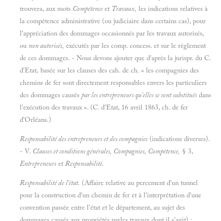
trouvera, aux mots
Compétence
et
Travaux,
les indications relatives à
la compétence administrative (ou judiciaire dans certains cas), pour
l'appréciation des dommages occasionnés par les travaux autorisés,
ou
non autorisés,
exécutés par les comp. concess. et sur le règlement
de ces dommages. - Nous devons ajouter que d'après la jurispr. du C.
d'Etat, basée sur les clauses des cah. de ch. « les compagnies des
chemins de fer sont directement responsables envers les particuliers
des dommages causés
par les entrepreneurs qu'elles se sont substitués
dans
l'exécution des travaux ». (C. d'Etat, 16 avril 1863, ch. de fer
d'Orléans.)
Responsabilité des entrepreneurs et des compagnies
(indications diverses).
- V.
Clauses et conditions générales, Compagnies, Compétence,
§ 3,
Entrepreneurs
et
Responsabilité.
Responsabilité de l'état.
(Affaire relative au percement d'un tunnel
pour la construction d'un chemin de fer et à l'interprétation d'une
convention passée entre l'état et le département, au sujet des
dommages causés aux propriétés parles travaux dont il s'agit) :