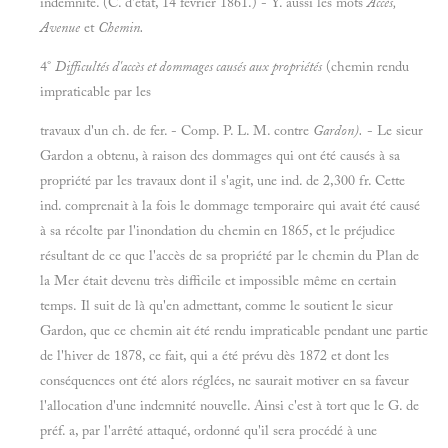
indemnité. (C. d'état, 14 février 1861.) - Y. aussi les mots
Accès,
Avenue
et
Chemin.
4°
Difficultés d'accès et dommages causés aux propriétés
(chemin rendu
impraticable par les
travaux d'un ch. de fer. - Comp. P. L. M. contre
Gardon).
- Le sieur
Gardon a obtenu, à raison des dommages qui ont été causés à sa
propriété par les travaux dont il s'agit, une ind. de 2,300 fr. Cette
ind. comprenait à la fois le dommage temporaire qui avait été causé
à sa récolte par l'inondation du chemin en 1865, et le préjudice
résultant de ce que l'accès de sa propriété par le chemin du Plan de
la Mer était devenu très difficile et impossible même en certain
temps. Il suit de là qu'en admettant, comme le soutient le sieur
Gardon, que ce chemin ait été rendu impraticable pendant une partie
de l'hiver de 1878, ce fait, qui a été prévu dès 1872 et dont les
conséquences ont été alors réglées, ne saurait motiver en sa faveur
l'allocation d'une indemnité nouvelle. Ainsi c'est à tort que le G. de
préf. a, par l'arrêté attaqué, ordonné qu'il sera procédé à une