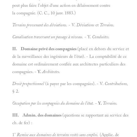
peut plus faire l'objet d'une action en délaissement contre
la compagnie. (C. C., 10 janv. 1883.)
Terrains provenant des déviations.
- V.
Déviations
et
Terrains.
Canalisation traversant un passage à niveau.
- Y.
Conduites.
II. Domaine privé des compagnies
(placé en dehors du service et
de la surveillance des ingénieurs de l'état). - La comptabilité de ce
domaine est ordinairement confiée aux architectes particuliers des
compagnies. -
Y.
Architectes.
Droit proportionnel
(à payer par les compagnies). - V.
Contributions,
§ 2.
Occupation par les compagnies du domaine de l'état.
-
Y.
Terrains.
III. Admin. des domaines
(questions se rapportant au service des
ch. de fer) :
1°
Remise aux domaines de terrains restés sans emploi.
(Applie. de