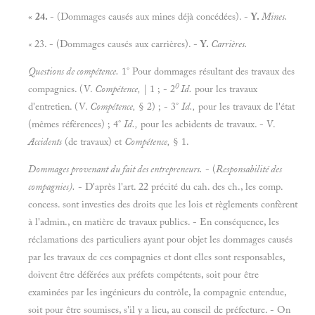
«
24.
- (Dommages causés aux mines déjà concédées). -
Y.
Mines.
«
23. - (Dommages causés aux carrières). -
Y.
Carrières.
Questions de compétence.
1° Pour dommages résultant des travaux des
0
compagnies. (V.
Compétence,
| 1 ; - 2
Id.
pour les travaux
d'entretien. (V.
Compétence,
§ 2) ; - 3°
Id.,
pour les travaux de l'état
(mêmes références) ; 4°
Id.,
pour les acbidents de travaux. - V.
Accidents
(de travaux) et
Compétence,
§ 1.
Dommages provenant du fait des entrepreneurs.
- (
Responsabilité des
compagnies).
- D'après l'art. 22 précité du cah. des ch., les eomp.
concess. sont investies des droits que les lois et règlements confèrent
à l'admin., en matière de travaux publics. - En conséquence, les
réclamations des particuliers ayant pour objet les dommages causés
par les travaux de ces compagnies et dont elles sont responsables,
doivent être déférées aux préfets compétents, soit pour être
examinées par les ingénieurs du contrôle, la compagnie entendue,
soit pour être soumises, s'il y a lieu, au conseil de préfecture. - On