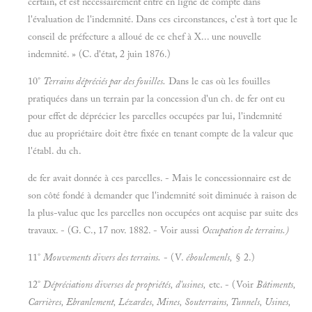
certain, et est nécessairement entré en ligne de compte dans
l'évaluation de l'indemnité. Dans ces circonstances, c'est à tort que le
conseil de préfecture a alloué de ce chef à X... une nouvelle
indemnité. » (C. d'état, 2 juin 1876.)
10°
Terrains dépréciés par des fouilles.
Dans le cas où les fouilles
pratiquées dans un terrain par la concession d'un ch. de fer ont eu
pour effet de déprécier les parcelles occupées par lui, l'indemnité
due au propriétaire doit être fixée en tenant compte de la valeur que
l'établ. du ch.
de fer avait donnée à ces parcelles. - Mais le concessionnaire est de
son côté fondé à demander que l'indemnité soit diminuée à raison de
la plus-value que les parcelles non occupées ont acquise par suite des
travaux. - (G. C., 17 nov. 1882. - Voir aussi
Occupation de terrains.)
11°
Mouvements divers des terrains.
- (V.
éboulemenls,
§ 2.)
12°
Dépréciations diverses de propriétés, d'usines,
etc. - (Voir
Bâtiments,
Carrières, Ebranlement, Lézardes, Mines, Souterrains, Tunnels, Usines,