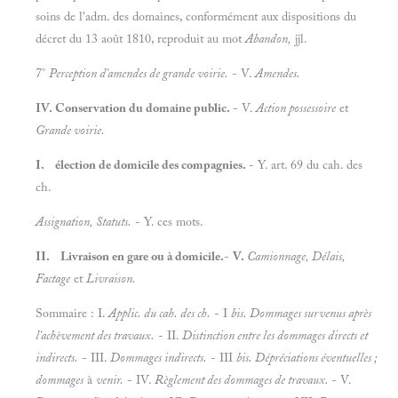
soins de l'adm. des domaines, conformément aux dispositions du
décret du 13 août 1810, reproduit au mot
Abandon,
jjl.
7°
Perception d'amendes de grande voirie.
- V.
Amendes.
IV. Conservation du domaine public.
- V.
Action possessoire
et
Grande voirie.
I. élection de domicile des compagnies.
- Y. art. 69 du cah. des
ch.
Assignation, Statuts.
- Y. ces mots.
II. Livraison en gare ou à domicile.
-
V.
Camionnage, Délais,
Factage
et
Livraison.
Sommaire : I.
Applic. du cah. des ch.
- I
bis. Dommages survenus après
l'achèvement des travaux.
- II.
Distinction entre les dommages directs et
indirects.
- III.
Dommages indirects.
- III
bis. Dépréciations éventuelles ;
dommages
à
venir.
- IV.
Règlement des dommages de travaux.
- V.