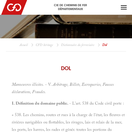
CIE DE CHEMINS DE FER
DÉPARTEMENTAUX
Accueil
CFD héritage
Dictionnaire du ferroviaire
Dol
DOL
Manoeuvres illicites.
- V.
Arbitrage, Billets, Escroqueries, Fausses
déclarations, Fraudes.
I. Définition du domaine public.
- L'art. 538 du Code civil porte :
« 538. Les chemins, routes et rues à la charge de l'état, les fleuves et
rivières navigables ou flottables, les rivages, lais et relais de la mer,
les ports, les havres, les rades et génér. toutes les portions du