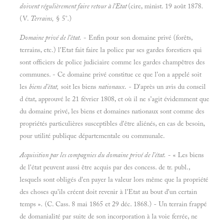
doivent régulièrement faire retour à l'Etat
(cire, minist. 19 août 1878.
(V.
Terrains,
§ 5°.)
Domaine privé de l'êtat.
- Enfin pour son domaine privé (forêts,
terrains, etc.) l'Etat fait faire la police par ses gardes forestiers qui
sont officiers de police judiciaire comme les gardes champêtres des
communes. - Ce domaine privé constitue ce que l'on a appelé soit
les
biens d'êtat,
soit les biens
nationaux.
- D'après un avis du conseil
d état, approuvé le 21 février 1808, et où il ne s'agit évidemment que
du domaine privé, les biens et domaines nationaux sont comme des
propriétés particulières susceptibles d'être aliénés, en cas de besoin,
pour utilité publique départementale ou communale.
Acquisition par les compagnies du domaine privé de l'état.
- « Les biens
de l'état peuvent aussi être acquis par des concess. de tr. publ.,
lesquels sont obligés d'en payer la valeur lors même que la propriété
des choses qu'ils créent doit revenir à l'Etat au bout d'un certain
temps ». (C. Cass. 8 mai 1865 et 29 déc. 1868.) - Un terrain frappé
de domanialité par suite de son incorporation à la voie ferrée, ne