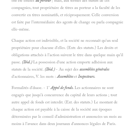
ont été émises
au porteur
;
mais, aux termes des statuts de ces
compagnies, tout propriétaire de titres au porteur a la faculté de les
convertir en titres nominatifs, et réciproquement. Celle conversion
est faite par l'intermédiaire des agents de change ou parla compagnie
elle-même.
Chaque action est indivisible, et la société ne reconnaît qu'un seul
propriétaire pour chacune d'elles. (Extr. des statuts.) Les droits et
obligations attachés à l'action suivent le titre dans quelque main qu'il
passe.
(Ibid.)
La possession d'une action emporte adhésion aux
statuts de la société.
(Ibid.)
- Au sujet des
assemblées générales
d'actionnaires, V. les mots :
Assemblées
et
Inspecteurs.
Formalités d'dsaoe. - 1°
Appel de fonds.
Les actionnaires ne sont
engagés que jusqu'à concurrence du capital de leurs actions ; tout
autre appel de fonds est interdit. (Ext. des statuts.) Le montant de
chaque action est payable à la caisse de la société aux époques
déterminées par le conseil d'administration et annoncées un mois au
moins à l'avance dans deux journaux d'annonces légales de Paris.