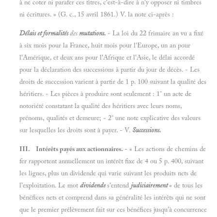
à ne coter ni parafer ces titres, c'est-à-dire à n'y opposer ni timbres
ni écritures. » (G. c., 15 avril 1861.) V. la note ci-après :
Délais et formalités
des
mutations.
- La loi du 22 frimaire an vu a fixé
à six mois pour la France, huit mois pour l'Europe, un an pour
l'Amérique, et deux ans pour l'Afrique et l'Asie, le délai accordé
pour la déclaration des successions à partir du jour de décès. - Les
droits de succession varient à partir de 1 p. 100 suivant la qualité des
héritiers. - Les pièces à produire sont seulement : 1° un acte de
notoriété constatant la qualité des héritiers avec leurs noms,
prénoms, qualités et demeure; - 2° une note explicative des valeurs
sur lesquelles les droits sont à payer. - V.
Successions.
III. Intérêts payés aux actionnaires.
- « Les actions de chemins de
fer rapportent annuellement un intérêt fixe de 4 ou 5 p. 400, suivant
les lignes, plus un dividende qui varie suivant les produits nets de
l'exploitation. Le mot
dividende
s'entend
judiciairement
« de tous les
bénéfices nets et comprend dans sa généralité les intérêts qui ne sont
que le premier prélèvement fait sur ces bénéfices jusqu'à concurrence