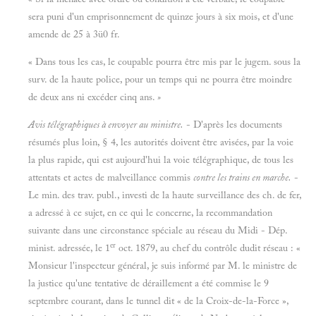
sera puni d'un emprisonnement de quinze jours à six mois, et d'une
amende de 25 à 3ü0 fr.
« Dans tous les cas, le coupable pourra être mis par le jugem. sous la
surv. de la haute police, pour un temps qui ne pourra être moindre
de deux ans ni excéder cinq ans.
»
Avis télégraphiques à envoyer au ministre.
- D'après les documents
résumés plus loin, § 4, les autorités doivent être avisées, par la voie
la plus rapide, qui est aujourd'hui la voie télégraphique, de tous les
attentats et actes de malveillance commis
contre les trains en marche.
-
Le min. des trav. publ., investi de la haute surveillance des ch. de fer,
a adressé à ce sujet, en ce qui le concerne, la recommandation
suivante dans une circonstance spéciale au réseau du Midi - Dép.
er
minist. adressée, le 1
oct. 1879, au chef du contrôle dudit réseau : «
Monsieur l'inspecteur général, je suis informé par M. le ministre de
la justice qu'une tentative de déraillement a été commise le 9
septembre courant, dans le tunnel dit « de la Croix-de-la-Force »,