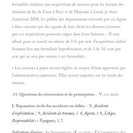
formalilés relatives aux acquisitions de terrains pour les travaux des
chemins de fer de Caen à Fiers et de Mayenne à Laval, je viens
d'autoriser MM. les préfets des départements traversés par ces lignes
à faire exécuter par des agents de leur choix les diverses écritures
que ces acquisitions pourront exiger dans leurs bureaux. - Il sera
alloué pour ce travail un salaire de 3 fr. par acte d'acquisition réalisé
donnant lieu aux formalités hypothécaires, et de 1 fr. 50 cent, par
acte qui ne sera pas soumis à ces formalités.
« Les sommes à payer seront réglées au moyen d'états approuvés par
l'administration supérieure. Elles seront imputées sur les fonds des
travaux.
,11. Questions de rétrocession et de préemption.
-
V.
ces mots.
I. Réparation civile des accidents ou délits.
-
Y
.
Accidents
d'exploitation,
|
9,
Accidents de travaux,
§
4, Agents,
§
8,
Litiges,
Responsabilité
et
Voyageurs,
§
7.
Indications diverses
:
1»
Assignations -
Y.
ce mot.-
2°
Compétence des