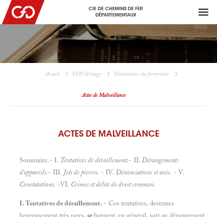
CIE DE CHEMINS DE FER
DÉPARTEMENTAUX
Accueil
CFD héritage
Dictionnaire du ferroviaire
Actes de Malveillance
ACTES DE MALVEILLANCE
Sommaire.- I.
Tentatives de déraillement.
- II.
Dérangements
d'appareils.
- III
. Jets de pierres.
- IV.
Dénonciations et avis.
- V.
Constatations.
-VI.
Crimes et délits de droit commun.
I. Tentatives de déraillement.
- Cos tentatives, devenues
heureusement très rares,
se
bornent, en général, soit au dérangement