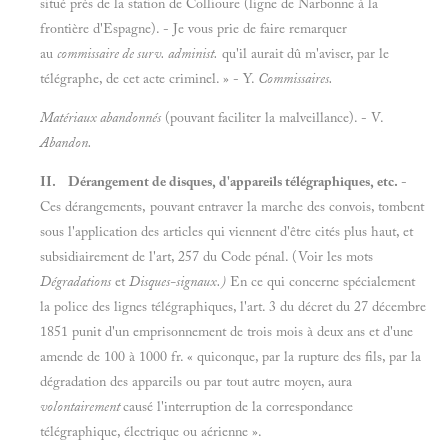
situé près de la station de Collioure (ligne de Narbonne à la
frontière d'Espagne). - Je vous prie de faire remarquer
au
commissaire de surv. administ.
qu'il aurait dû m'aviser, par le
télégraphe, de cet acte criminel. » - Y.
Commissaires.
Matériaux abandonnés
(pouvant faciliter la malveillance). - V.
Abandon.
II. Dérangement de disques, d'appareils télégraphiques, etc.
-
Ces dérangements, pouvant entraver la marche des convois, tombent
sous l'application des articles qui viennent d'être cités plus haut, et
subsidiairement de l'art, 257 du Code pénal. (Voir les mots
Dégradations
et
Disques-signaux.)
En ce qui concerne spécialement
la police des lignes télégraphiques, l'art. 3 du décret du 27 décembre
1851 punit d'un emprisonnement de trois mois à deux ans et d'une
amende de 100 à 1000 fr. « quiconque, par la rupture des fils, par la
dégradation des appareils ou par tout autre moyen, aura
volontairement
causé l'interruption de la correspondance
télégraphique, électrique ou aérienne ».