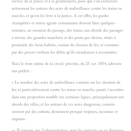
service de la police et à la gendarmerie, pour que l'on recherche
activement les auteurs des actes de malveillance contre les trains en
marche, et qu'on les livre à la justice. A cet effet, les gardes
champêtres et autres agents communaux doivent faire quelques
tournées, au moment du passage, des trains, aux abords des passages
à niveau, des grandes tranchées et des ponts par-dessus, situés à
proximité des lieux habités, voisins du chemin de fer, et constater
par des procès-verbaux les délits qu'ils viendraient à reconnaître.
Yoici le texte même de la circul. précitée, du 25 oct. 1854, adressée
aux préfets :
« Le nombre des actes de malveillance commis sur les chemins de
fer, et particulièrement contre les trains en marche, paraît s'accroître
dans une proportion notable sur certaines lignes, principalement aux
abords des villes, et les auteurs de ces actes dangereux, commis
souvent par des enfants, demeurent presque toujours, inconnus et
impunis.
<c II importe que l'administration, pour les prévenir ou en diminuer