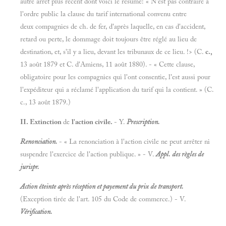
autre arrêt plus récent dont voici le résumé: « N'est pas contraire à
l'ordre public la clause du tarif international convenu entre
deux compagnies de ch. de fer, d'après laquelle, en cas d'accident,
retard ou perte, le dommage doit toujours être réglé au lieu de
destination, et, s'il y a lieu, devant les tribunaux de ce lieu. !> (C.
c.,
13 août 1879 et C. d'Amiens, 11 août 1880). - « Cette clause,
obligatoire pour les compagnies qui l'ont consentie, l'est aussi pour
l'expéditeur qui a réclamé l'application du tarif qui la contient. » (C.
c., 13 août 1879.)
II. Extinction
de
l'action civile.
- Y.
Prescription.
Renonciation.
- « La renonciation à l'action civile ne peut arrêter ni
suspendre l'exercice de l'action publique. » - V.
Appl. des règles de
jurispr.
Action éteinte après réception et payement du prix de transport.
(Exception tirée de l'art. 105 du Code de commerce.) - V.
Vérification.