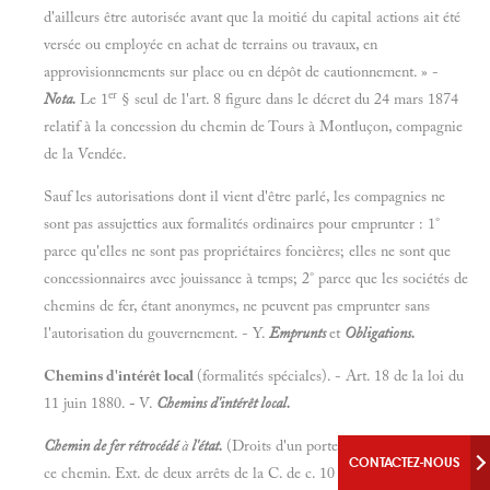
d'ailleurs être autorisée avant que la moitié du capital actions ait été
versée ou employée en achat de terrains ou travaux, en
approvisionnements sur place ou en dépôt de cautionnement. » -
er
Nota.
Le 1
§ seul de l'art. 8 figure dans le décret du 24 mars 1874
relatif à la concession du chemin de Tours à Montluçon, compagnie
de la Vendée.
Sauf les autorisations dont il vient d'être parlé, les compagnies ne
sont pas assujetties aux formalités ordinaires pour emprunter : 1°
parce qu'elles ne sont pas propriétaires foncières; elles ne sont que
concessionnaires avec jouissance à temps; 2° parce que les sociétés de
chemins de fer, étant anonymes, ne peuvent pas emprunter sans
l'autorisation du gouvernement. - Y.
Emprunts
et
Obligations.
Chemins d'intérêt local
(formalités spéciales). - Art. 18 de la loi du
11 juin 1880.
-
V.
Chemins d'intérêt local.
Chemin de fer rétrocédé
à
l'état.
(Droits d'un porteur d'obligations de
CONTACTEZ-NOUS
ce chemin. Ext. de deux arrêts de la C. de c. 10 mai 1881 et 18 avril