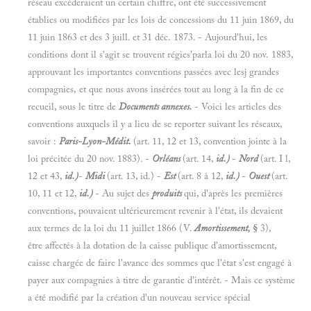
réseau excéderaient un certain chiffre, ont été successivement
établies ou modifiées par les lois de concessions du 11 juin 1869, du
11 juin 1863 et des 3 juill. et 31 déc. 1873. - Aujourd'hui, les
conditions dont il s'agit se trouvent régies'parla loi du 20 nov. 1883,
approuvant les importantes conventions passées avec lesj grandes
compagnies, et que nous avons insérées tout au long à la fin de ce
recueil, sous le titre de
Documents annexes.
- Voici les articles des
conventions auxquels il y a lieu de se reporter suivant les réseaux,
savoir :
Paris-Lyon-Médit.
(art. 11, 12 et 13, convention jointe à la
loi précitée du 20 nov. 1883). -
Orléans
(art. 14,
id.)
-
Nord
(art. I l,
12 et 43,
id.)
-
Midi
(art. 13, id.) -
Est
(art. 8 à 12,
id.)
-
Ouest
(art.
10, 11 et 12,
id.)
- Au sujet des
produits
qui, d'après les premières
conventions, pouvaient ultérieurement revenir à l'état, ils devaient
aux termes de la loi du 11 juillet 1866 (V.
Amortissement,
§
3),
être affectés à la dotation de la caisse publique d'amortissement,
caisse chargée de faire l'avance des sommes que l'état s'est engagé à
payer aux compagnies à titre de garantie d'intérêt. - Mais ce système
a été modifié par la création d'un nouveau service spécial