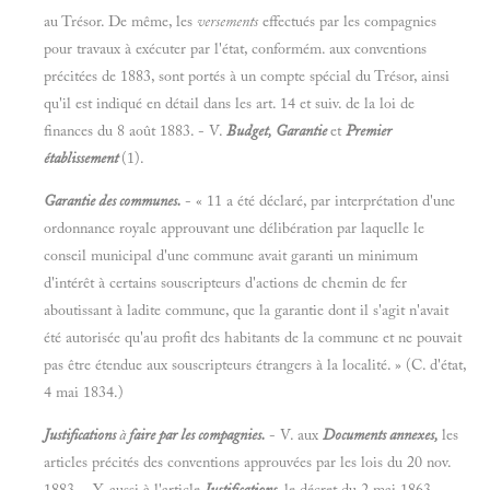
au Trésor. De même, les
versements
effectués par les compagnies
pour travaux à exécuter par l'état, conformém. aux conventions
précitées de 1883, sont portés à un compte spécial du Trésor, ainsi
qu'il est indiqué en détail dans les art. 14 et suiv. de la loi de
finances du 8 août 1883. - V.
Budget, Garantie
et
Premier
établissement
(1).
Garantie des communes.
- « 11 a été déclaré, par interprétation d'une
ordonnance royale approuvant une délibération par laquelle le
conseil municipal d'une commune avait garanti un minimum
d'intérêt à certains souscripteurs d'actions de chemin de fer
aboutissant à ladite commune, que la garantie dont il s'agit n'avait
été autorisée qu'au profit des habitants de la commune et ne pouvait
pas être étendue aux souscripteurs étrangers à la localité. » (C. d'état,
4 mai 1834.)
Justifications
à
faire par les compagnies.
- V. aux
Documents annexes,
les
articles précités des conventions approuvées par les lois du 20 nov.
1883. - Y. aussi à l'article
Justifications,
le décret du 2 mai 1863,