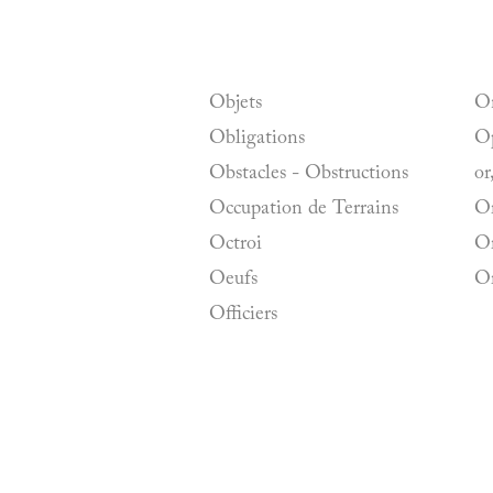
Objets
O
Obligations
Op
Obstacles - Obstructions
or
Occupation de Terrains
O
Octroi
O
Oeufs
Or
Officiers