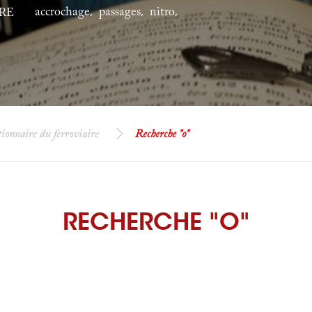
accrochage
passages
nitro
,
,
,
RE
ionnaire du ferroviaire
Recherche "o"
RECHERCHE "O"