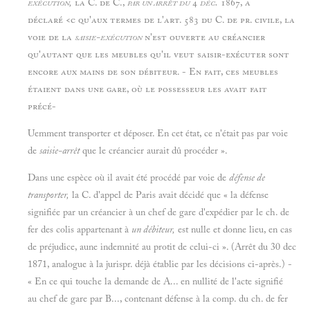
exécution,
la C. de C.,
par un arrêt du
4
déc.
1867, a
déclaré <c qu'aux termes de l'art. 583 du C. de pr. civile, la
voie de la
saisie-exécution
n'est ouverte au créancier
qu'autant que les meubles qu'il veut saisir-exécuter sont
encore aux mains de son débiteur. - En fait, ces meubles
étaient dans une gare, où le possesseur les avait fait
précé-
Uemment transporter et déposer. En cet état, ce n'était pas par voie
de
saisie-arrêt
que le créancier aurait dû procéder ».
Dans une espèce où il avait été procédé par voie de
défense de
transporter,
la C. d'appel de Paris avait décidé que « la défense
signifiée par un créancier à un chef de gare d'expédier par le ch. de
fer des colis appartenant à
un débiteur,
est nulle et donne lieu, en cas
de préjudice, aune indemnité au protit de celui-ci ». (Arrêt du 30 dec
1871, analogue à la jurispr. déjà établie par les décisions ci-après.) -
« En ce qui touche la demande de A... en nullité de l'acte signifié
au chef de gare par B..., contenant défense à la comp. du ch. de fer