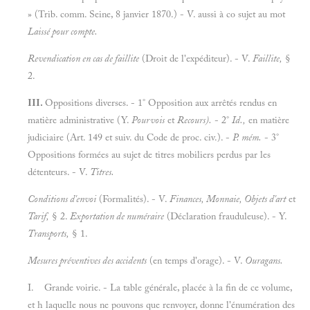
» (Trib. comm. Seine, 8 janvier 1870.) - V. aussi à co sujet au mot
Laissé pour compte.
Revendication en cas de faillite
(Droit de l'expéditeur). - V.
Faillite,
§
2.
III.
Oppositions diverses. - 1° Opposition aux arrêtés rendus en
matière administrative (Y.
Pourvois
et
Recours).
- 2°
Id.,
en matière
judiciaire (Art. 149 et suiv. du Code de proc. civ.). -
P. mém.
- 3°
Oppositions formées au sujet de titres mobiliers perdus par les
détenteurs. - V.
Titres.
Conditions d'envoi
(Formalités). - V.
Finances, Monnaie, Objets d'art
et
Tarif,
§ 2.
Exportation de numéraire
(Déclaration frauduleuse). - Y.
Transports,
§ 1.
Mesures préventives des accidents
(en temps d'orage). - V.
Ouragans.
I. Grande voirie. - La table générale, placée à la fin de ce volume,
et h laquelle nous ne pouvons que renvoyer, donne l'énumération des