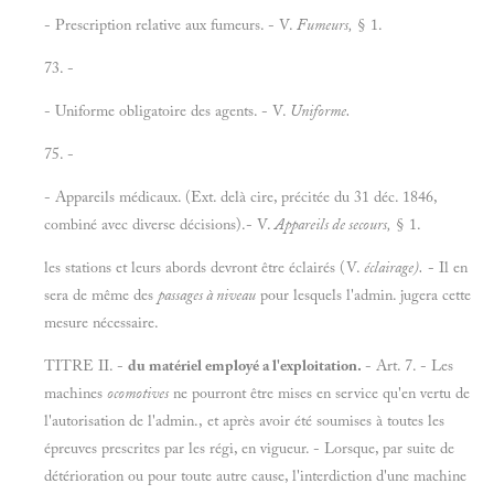
- Prescription relative aux fumeurs. - V.
Fumeurs,
§ 1.
73. -
- Uniforme obligatoire des agents. - V.
Uniforme.
75. -
- Appareils médicaux. (Ext. delà cire, précitée du 31 déc. 1846,
combiné avec diverse décisions).- V.
Appareils de secours,
§ 1.
les stations et leurs abords devront être éclairés (V.
éclairage).
- Il en
sera de même des
passages à niveau
pour lesquels l'admin. jugera cette
mesure nécessaire.
TITRE II. -
du matériel employé a l'exploitation.
- Art. 7. - Les
machines
ocomotives
ne pourront être mises en service qu'en vertu de
l'autorisation de l'admin., et après avoir été soumises à toutes les
épreuves prescrites par les régi, en vigueur. - Lorsque, par suite de
détérioration ou pour toute autre cause, l'interdiction d'une machine