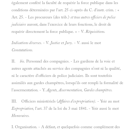
également conféré la faculté de requérir la force publique dans les
conditions déterminées par l'art. 25 ci-après du C. d'instr. crim. : «
Art. 25. - Les procureurs (des trib.)
et tous autres officiers de police
judiciaire
auront, dans l'exercice de leurs fonctions, le droit de
requérir directement la force publique. » - V.
Réquisitions.
Indications diverses. -
V.
Justice
et
Jury.
- V. aussi le mot
Constatations.
II.
bis.
Personnel des compagnies. - Les gardiens de la voie et
autres agents attachés au service des compagnies n'ont ni la qualité,
ni le caractère d'officiers de police judiciaire. Ils sont toutefois
assimilés aux gardes champêtres, lorsqu'ils ont rempli la formalité de
l'assermentation. - Y.
Agents, Assermentation, Gardes champêtres.
III. Officiers ministériels (
Affaires d'expropriation).
- Yoir au mot
Expropriation,
l'art. 37 de la loi du 3 mai 1841. - Yoir aussi le mot
Honoraires.
I. Organisation. - A défaut, et quelquefois comme complément des