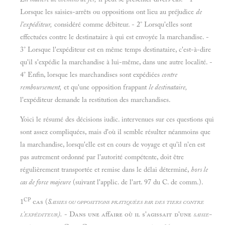
Lorsque les saisies-arrêts ou oppositions ont lieu au préjudice
de
l'expéditeur,
considéré comme débiteur. - 2° Lorsqu'elles sont
effectuées contre le destinataire à qui est envoyée la marchandise. -
3° Lorsque l'expéditeur est en même temps destinataire, c'est-à-dire
qu'il s'expédie la marchandise à lui-même, dans une autre localité. -
4° Enfin, lorsque les marchandises sont expédiées
contre
remboursement,
et qu'une opposition frappant
le destinataire,
l'expéditeur demande la restitution des marchandises.
Yoici le résumé des décisions iudic. intervenues sur ces questions qui
sont assez compliquées, mais d'où il semble résulter néanmoins que
la marchandise, lorsqu'elle est en cours de voyage et qu'il n'en est
pas autrement ordonné par l'autorité compétente, doit être
régulièrement transportée et remise dans le délai déterminé,
hors le
cas de force majeure
(suivant l'applic. de l'art. 97 du C. de comm.).
CP
1
cas (
Saisies ou oppositions pratiquées par des tiers contre
l'expéditeur).
- Dans une affaire où il s'agissait d'une
saisie-