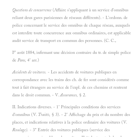
Questions de concurrence
(Affaire s'appliquant à un service d'omnibus
reliant deux gares parisiennes de réseaux différents). - L'ordonn. de
police concernant le service des omnibus de chaque réseau, auxquels
est interdite toute concurrence aux omnibus ordinaires, est applicable
audit service de transport en commun des personnes. (C. C.,
e
I
' août 1884, infirmant une décision contraire du tr. de simple police
de
Pans,
4° arr.)
Accidents de voitures.
- Les accidents de voitures publiques en
correspondance avec les trains des ch. de fer sont considérés comme
tout à fait étrangers au service de l'expl. de ces chemins et rentrent
dans le droit commun. - V.
Assurances,
§ 2.
II. Indications diverses. - 1° Principales conditions des services
d'omnibus (V.
Traités,
§ 3). - 2° Affichage du prix et du nombre des
places, et indications relatives à la police ordinaire des voitures (V.
Roulage).
- 3" Entrée des voitures publiques (service des