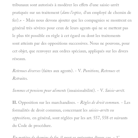
tribunaux sont autorisés à modérer les effets d'une saisie-arrêt
pratiquée sur un traitement (
dans l'espèce,
d'un employé de chemin de
fer).» - Mais nous devons ajouter que les compagnies se montrent en
général très sévères pour ceux de leurs agents qui ne se mettent pas
le plus tôt possible en règle à cet égard ou dont les traitements
sont atteints par des oppositions successives. Nous ne pouvons, pour
cet objet, que renvoyer aux ordres spéciaux, appliqués sur les divers
réseaux.
Retenues diverses
(faites aux agents). - V.
Punitions, Retenues
et
Retraites.
Sommes et pensions pour aliments
(insaisissabilité). - V.
Saisie-arrêt.
II.
Opposition sur les marchandises. -
Règles de droit commun.
- Les
formalités de droit commun, concernant les
saisies-arrêts ou
oppositions,
en général, sont réglées par les art. 557, 558 et suivants
du Code de procédure.
En matière de chemins de fer,
il peut se présenter divers cas. - 1°