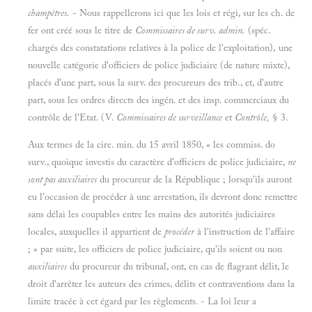
champêtres.
- Nous rappellerons ici que les lois et régi, sur les ch. de
fer ont créé sous le titre de
Commissaires de surv. admin.
(spéc.
chargés des constatations relatives à la police de l'exploitation), une
nouvelle catégorie d'officiers de police judiciaire (de nature mixte),
placés d'une part, sous la surv. des procureurs des trib., et, d'autre
part, sous les ordres directs des ingén. et des insp. commerciaux du
contrôle de l'Etat. (V.
Commissaires de surveillance
et
Contrôle,
§ 3.
Aux termes de la cire. min. du 15 avril 1850, « les commiss. do
surv., quoique investis du caractère d'officiers de police judiciaire,
ne
sont pas auxiliaires
du procureur de la République ; lorsqu'ils auront
eu l'occasion de procéder à une arrestation, ils devront donc remettre
sans délai les coupables entre les mains des autorités judiciaires
locales, auxquelles il appartient de
procéder
à l'instruction de l'affaire
; » par suite, les officiers de police judiciaire, qu'ils soient ou non
auxiliaires
du procureur du tribunal, ont, en cas de flagrant délit, le
droit d'arrêter les auteurs des crimes, délits et contraventions dans la
limite tracée à cet égard par les règlements. - La loi leur a