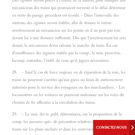
Des
signaux
seront placés à l'entrée de la station, pour indiquer aux
mécaniciens des trains qui pourraient survenir si le délai déterminé
en vertu du paragr. précédent est écoulé. - Dans l'intervalle des
stations, des
signaux
seront établis, afin de donner le même
avertissement au mécanicien sur les points où il ne peut pas voir
devant lui à une distance suffisante. Dès que l'avertissement lui sera
donné, le mécanicien devra ralentir la marche du train. En cas
d'insuffisance des signaux établis par la comp., le min. prescrira,
lacomp. entendue, l'établ. de ceux qu'il jugera nécessaires.
28. - Sauf le cas de force majeure ou de réparation de la voie, les
trains ne pourront s'arrêter qu'aux gares ou lieux de
stationnement
autorisés pour le service des voyageurs ou des marchandises. - Les
locomotives ou les voitures ne pourront stationner sur les voies du
chemin de fer affectées à la circulation des trains.
29. - Le min. des tr. publ. déterminera, sur la proposition de la
comp. les mesures spéc. de précaution relatives à la circulation des
CONTACTEZ-NOUS
trains sur les plans inclinés et dans les
souterrains
à une ou à deux