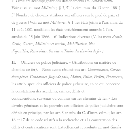
4°
Officiers accompagnant des détachements (V.
Détachements.
-
Voir aussi au mot
Militaires,
§ 3, 5°, la cire. min. du 13 sept. 1881).
5° Nombre de chevaux attribués aux officiers sur le pied de paix et
de guerre (Voir au mot
Militaires,
§ 1, les états joints à l'arr. min. du
11 août 1881 modifiant les états précédemment annexés à l'arr.
susvisé du 15 juin 1866. - 6° Indications diverses (V. les mots
Armée,
Génie, Guerre, Militaires et marins, Mobilisation, Non-
disponibles, Réservistes, Service militaire des chemins de fer.)
II.
Officiers de police judiciaire. - (Attributions en matière de
chemins de fer). - Nous avons résumé aux art.
Commissaires, Gardes
champêtres, Gendarmes, Juges de paix, Maires, Police, Préfets, Procureurs,
les attrib. spéc. des officiers de police judiciaire, en ce qui concerne
la constatation des accidents, crimes, délits et
contraventions, survenus ou commis sur les chemins de fer. - Les
devoirs généraux et les pouvoirs des officiers de police judiciaire sont
définis en principe, par les art. 8 et suiv. du C. d'instr. crim. ; les art.
16 et 17 de ce code relatifs à la recherche et à la constatation des
délits et contraventions sont textuellement reproduits au mot
Gardes