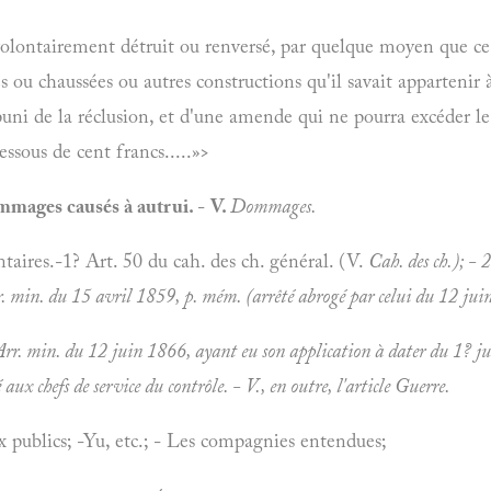
lontairement détruit ou renversé, par quelque moyen que ce s
es ou chaussées ou autres constructions qu'il savait appartenir 
uni de la réclusion, et d'une amende qui ne pourra excéder le 
ssous de cent francs.....»>
mmages causés à autrui.
-
V.
Dommages.
ntaires.-1? Art. 50 du cah. des ch. général. (V.
Cah. des ch.); - 
. min. du 15 avril 1859, p. mém. (arrêté abrogé par celui du 12 juin
rr. min. du 12 juin 1866, ayant eu son application à dater du 1? jui
é aux chefs de service du contrôle. - V., en outre, l'article
Guerre.
x publics; -Yu, etc.; - Les compagnies entendues;