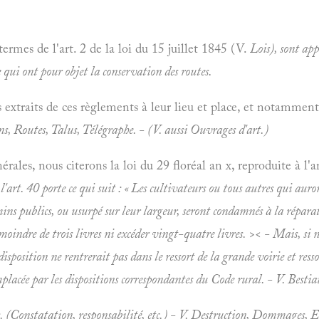
termes de l'art. 2 de la loi du 15 juillet 1845 (V.
Lois), sont app
 qui ont pour objet la conservation des routes.
 extraits de ces règlements à leur lieu et place, et notamme
ns, Routes, Talus, Télégraphe. - (V. aussi
Ouvrages d'art.)
ales, nous citerons la loi du 29 floréal an x, reproduite à l'a
 l'art. 40 porte ce qui suit : « Les cultivateurs ou tous autres qui aur
mins publics, ou usurpé sur leur largeur, seront condamnés à la réparat
oindre de trois livres ni excéder vingt-quatre livres. >< - Mais, si 
disposition ne rentrerait pas dans le ressort de la grande voirie et ress
placée par les dispositions correspondantes du Code rural. - V.
Bestia
(Constatation, responsabilité, etc.) - V.
Destruction, Dommages, Ec