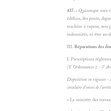
437.
« Quiconque aura vo
édifices, des ponts, digu
machine à vapeur, sera p
indemnités, ni être au-de
III.
Réparations des do
I. Prescriptions régleme
(Y.
Ordonnances ); - 3° Arr
Dispositions en vigueur.- A
circulaire d'envoi de l'arrêt
« Le ministre des travau
or