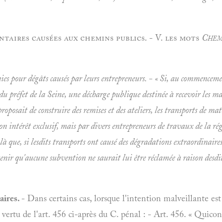
taires causées aux chemins publics. - V. les mots
Chemi
ies pour dégâts causés par leurs entrepreneurs. - « Si, au commencem
 du préfet de la Seine, une décharge publique destinée à recevoir les m
 proposait de construire des remises et des ateliers, les transports de ma
 intérêt exclusif, mais par divers entrepreneurs de travaux de la rég
e là que, si lesdits transports ont causé des dégradations extraordinaire
enir qu'aucune subvention ne saurait lui être réclamée à raison desdite
aires.
- Dans certains cas, lorsque l'intention malveillante est
n vertu de l'art. 456 ci-après du C. pénal : - Art. 456. « Quico