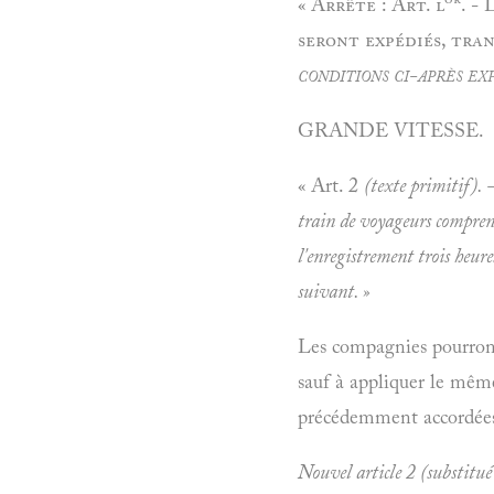
«
Arrête : Art. l
. -
seront expédiés, tran
conditions ci-après ex
GRANDE VITESSE.
« Art. 2
(texte primitif). 
train de voyageurs comprena
l'enregistrement trois heur
suivant. »
Les compagnies pourront 
sauf à appliquer le même
précédemment accordées
Nouvel article 2 (substitué