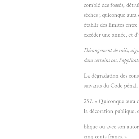
comblé des fossés, détrui
sèches ; quiconque aura 
établir des limites entr
excéder une année, et d
Dérangement de rails, aigui
dans certains cas, l'applica
La dégradation des constr
suivants du Code pénal.
257. « Quiconque aura dé
la décoration publique, e
blique ou avec son auto
cinq cents francs. »