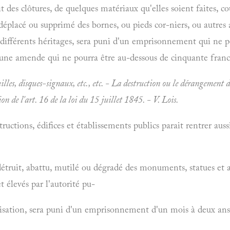
t des clôtures, de quelques matériaux qu'elles soient faites, c
déplacé ou supprimé des bornes, ou pieds cor-niers, ou autres
e différents héritages, sera puni d'un emprisonnement qui ne p
'une amende qui ne pourra être au-dessous de cinquante francs
lles, disques-signaux, etc., etc. - La destruction ou le dérangement de
tion de l'art. 16 de la loi du 15 juillet 1845. - V.
Lois.
uctions, édifices et établissements publics parait rentrer aussi
truit, abattu, mutilé ou dégradé des monuments, statues et aut
t élevés par l'autorité pu-
risation, sera puni d'un emprisonnement d'un mois à deux ans