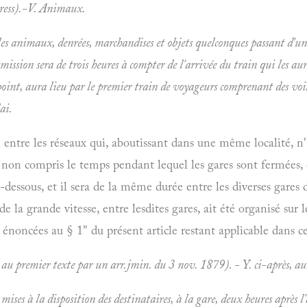
ress).-V.
Animaux.
les animaux, denrées, marchandises et objets quelconques passant d'un
smission sera de trois heures à compter de l'arrivée du train qui les au
 point, aura lieu par le premier train de voyageurs comprenant des voit
ai.
n entre les réseaux qui, aboutissant dans une même localité, 
s, non compris le temps pendant lequel les gares sont fermée
i-dessous, et il sera de la même durée entre les diverses gares 
 de la grande vitesse, entre lesdites gares, ait été organisé sur
 énoncées au § 1" du présent article restant applicable dans ce
é au premier texte par un arr.jmin. du 3 nov. 1879). - Y. ci-après, 
mises à la disposition des destinataires,
à
la gare, deux heures après 