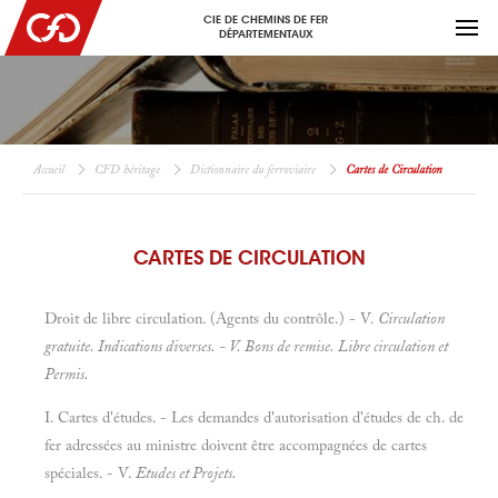
CIE DE CHEMINS DE FER
DÉPARTEMENTAUX
Accueil
CFD héritage
Dictionnaire du ferroviaire
Cartes de Circulation
CARTES DE CIRCULATION
Droit de libre circulation. (Agents du contrôle.) - V.
Circulation
gratuite. Indications diverses. - V.
Bons de remise. Libre circulation et
Permis.
I. Cartes d'études. - Les demandes d'autorisation d'études de ch. de
fer adressées au ministre doivent être accompagnées de cartes
spéciales. - V.
Etudes et
Projets.