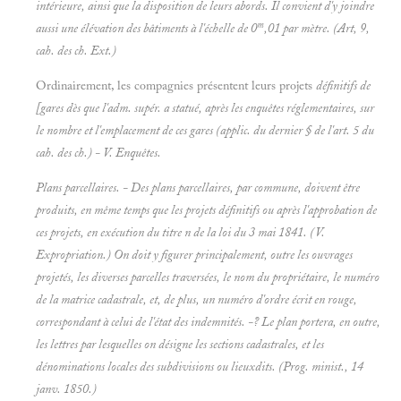
intérieure, ainsi que la disposition de leurs abords. Il convient d'y joindre
m
aussi une élévation des bâtiments à l'échelle de 0
,01 par mètre. (Art, 9,
cah. des ch. Ext.)
Ordinairement, les compagnies présentent leurs projets
définitifs de
[gares dès que l'adm. supér. a statué, après les enquêtes réglementaires, sur
le nombre et l'emplacement de ces gares (applic. du dernier § de l'art. 5 du
cah. des ch.) - V.
Enquêtes.
Plans parcellaires. - Des plans parcellaires, par commune, doivent être
produits, en même temps que les projets définitifs ou après l'approbation de
ces projets, en exécution du titre n de la loi du 3 mai 1841. (V.
Expropriation.) On doit y figurer principalement, outre les ouvrages
projetés, les diverses parcelles traversées, le nom du propriétaire, le numéro
de la matrice cadastrale, et, de plus, un numéro d'ordre écrit en rouge,
correspondant à celui de l'état des indemnités. -? Le plan portera, en outre,
les lettres par lesquelles on désigne les sections cadastrales, et les
dénominations locales des subdivisions ou lieuxdits. (Prog. minist., 14
janv. 1850.)