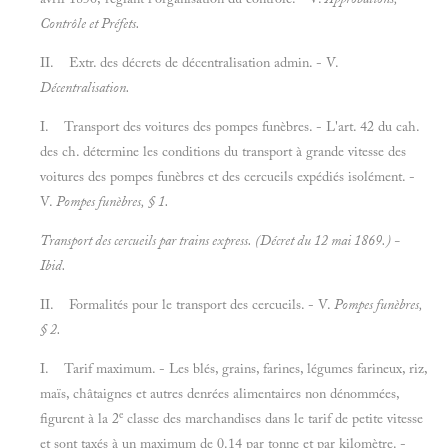
Contrôle et
Préfets.
II. Extr. des décrets de décentralisation admin. - V.
Décentralisation.
I. Transport des voitures des pompes funèbres. - L'art. 42 du cah.
des ch. détermine les conditions du transport à grande vitesse des
voitures des pompes funèbres et des cercueils expédiés isolément. -
V.
Pompes funèbres, § 1.
Transport des cercueils par trains express. (Décret du 12 mai 1869.) -
Ibid.
II. Formalités pour le transport des cercueils. - V.
Pompes funèbres,
§ 2.
I. Tarif maximum. - Les blés, grains, farines, légumes farineux, riz,
maïs, châtaignes et autres denrées alimentaires non dénommées,
e
figurent à la 2
classe des marchandises dans le tarif de petite vitesse
et sont taxés à un maximum de 0.14 par tonne et par kilomètre. -