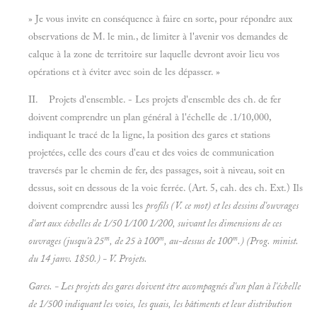
» Je vous invite en conséquence à faire en sorte, pour répondre aux
observations de M. le min., de limiter à l'avenir vos demandes de
calque à la zone de territoire sur laquelle devront avoir lieu vos
opérations et à éviter avec soin de les dépasser. »
II. Projets d'ensemble. - Les projets d'ensemble des ch. de fer
doivent comprendre un plan général à l'échelle de .1/10,000,
indiquant le tracé de la ligne, la position des gares et stations
projetées, celle des cours d'eau et des voies de communication
traversés par le chemin de fer, des passages, soit à niveau, soit en
dessus, soit en dessous de la voie ferrée. (Art. 5, cah. des ch. Ext.) Ils
doivent comprendre aussi les
profils (V. ce mot) et les dessins d'ouvrages
d'art aux échelles de 1/50 1/100 1/200, suivant les dimensions de ces
m
m
m
ouvrages (jusqu'à 25
, de 25 à 100
, au-dessus de 100
.) (Prog. minist.
du 14 janv. 1850.) - V.
Projets.
Gares. - Les projets des gares doivent être accompagnés d'un plan à l'échelle
de 1/500 indiquant les voies, les quais, les bâtiments et leur distribution