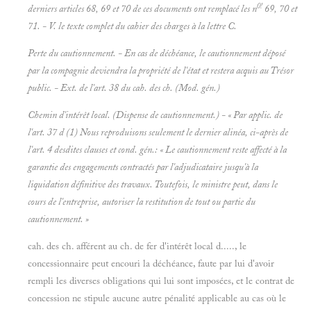
0!
derniers articles 68, 69 et 70 de ces documents ont remplacé les n
69, 70 et
71. - V. le texte complet du cahier des charges à la lettre C.
Perte du cautionnement. - En cas de déchéance, le cautionnement déposé
par la compagnie deviendra la propriété de l'état et restera acquis au Trésor
public. - Ext. de l'art. 38 du cah. des ch.
(Mod. gén.)
Chemin d'intérêt local. (Dispense de cautionnement.) - « Par applic. de
l'art. 37 d (1) Nous reproduisons seulement le dernier alinéa, ci-après de
l'art. 4 desdites clauses et cond. gén.: « Le cautionnement reste affecté à la
garantie des engagements contractés par l'adjudicataire jusqu'à la
liquidation définitive des travaux. Toutefois, le ministre peut, dans le
cours de l'entreprise, autoriser la restitution de tout ou partie du
cautionnement. »
cah. des ch. afférent au ch. de fer d'intérêt local d....., le
concessionnaire peut encouri la déchéance, faute par lui d'avoir
rempli les diverses obligations qui lui sont imposées, et le contrat de
concession ne stipule aucune autre pénalité applicable au cas où le