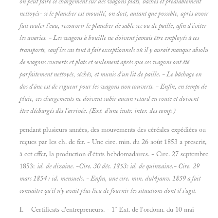
on peut faire ce chargement sur des wagons plats, bâchés et préalablement
nettoyés- si le plancher est mouillé, on doit, autant que possible, après avoir
fait couler l'eau, recouvrir le plancher de sable sec ou de paille, afin d'éviter
les avaries. - Les wagons à houille ne doivent jamais être employés à ces
transports, sauf les cas tout à fait exceptionnels où il y aurait manque absolu
de wagons couverts et plats et seulement après que ces wagons ont été
parfaitement nettoyés, séchés, et munis d'un lit de paille. - Le bâchage en
dos d'âne est de rigueur pour les wagons non couverts. - Enfin, en temps de
pluie, ces chargements ne doivent subir aucun retard en route et doivent
être déchargés dès l'arrivée. (Ext. d'une
instr. inter. des comp.)
pendant plusieurs années, des mouvements des céréales expédiées ou
reçues par les ch. de fer. - Une cire. min. du 26 août 1853 a prescrit,
à cet effet, la production d'états hebdomadaires. - Cire. 27 septembre
1853:
id. de dizaine. -Cire. 30 déc. 1853:
id. de quinzaine.- Cire. 29
mars 1854 :
id. mensuels. - Enfin, une cire. min. dul4janv. 1859 a fait
connaître qu'il n'y avait plus lieu de fournir les situations dont il s'agit.
I. Certificats d'entrepreneurs. - 1° Ext. de l'ordonn. du 10 mai