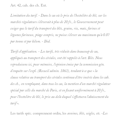
Art. 42, cah. des ch. Ext.
Limitation du tarif. - Dans le cas où le prix de l'hectolitre de blé, sur les
marchés régulateurs s'élèverait à plus de 20 fr., le Gouvernement peut
exiger que le tarif du transport des blés, grains, riz, maïs, farines et
légumes farineux, péage compris, ne puisse s'élever au maximum qu'à 0.07
par tonne et par kilom. -
Ibid.
Tarifs d'application. - Les tarifs, très réduits dans beaucoup de cas,
appliqués au transport des céréales, ont été rappelés à l'art.
Blés. Nous
reproduisons ici, pour mémoire, l'opinion émise par la commission gén.
d'enquête sur l'expl. (
Recueil admin. 1863), tendant à ce que « la
clause relative au transport des céréales continua d'être insérée dans les cah.
des ch., en remplaçant, dans tous les cas, la mention d'un marché régulateur
spécial par celle du marché de Paris, et en fixant uniformément à 20 fr.,
pour l'hectolitre de blé, le prix au delà duquel s'effectuera l'abaissement du
tarif
».
Les tarifs spéc. comprennent ordin, les
avoines, blés, seigles, etc. -Les