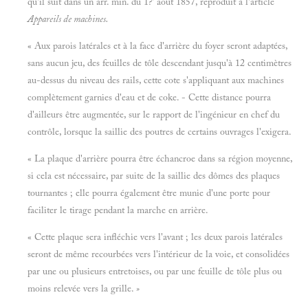
qu'il suit dans un arr. min. du 1?' août 1857, reproduit à l'article
Appareils de machines.
« Aux parois latérales et à la face d'arrière du foyer seront adaptées,
sans aucun jeu, des feuilles de tôle descendant jusqu'à 12 centimètres
au-dessus du niveau des rails, cette cote s'appliquant aux machines
complètement garnies d'eau et de coke. - Cette distance pourra
d'ailleurs être augmentée, sur le rapport de l'ingénieur en chef du
contrôle, lorsque la saillie des poutres de certains ouvrages l'exigera.
« La plaque d'arrière pourra être échancroe dans sa région moyenne,
si cela est nécessaire, par suite de la saillie des dômes des plaques
tournantes ; elle pourra également être munie d'une porte pour
faciliter le tirage pendant la marche en arrière.
« Cette plaque sera infléchie vers l'avant ; les deux parois latérales
seront de même recourbées vers l'intérieur de la voie, et consolidées
par une ou plusieurs entretoises, ou par une feuille de tôle plus ou
moins relevée vers la grille.
»