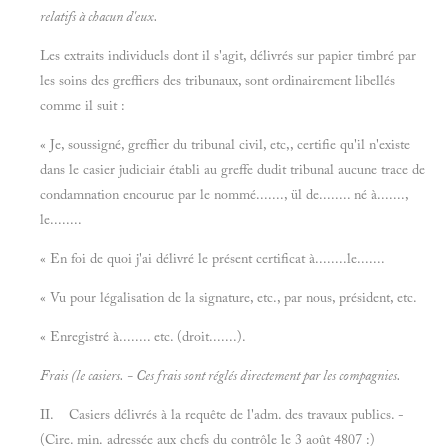
relatifs à chacun d'eux.
Les extraits individuels dont il s'agit, délivrés sur papier timbré par
les soins des greffiers des tribunaux, sont ordinairement libellés
comme il suit :
« Je, soussigné, greffier du tribunal civil, etc,, certifie qu'il n'existe
dans le casier judiciair établi au greffe dudit tribunal aucune trace de
condamnation encourue par le nommé......., ül de........ né à.......,
le........
« En foi de quoi j'ai délivré le présent certificat à........le.......
« Vu pour légalisation de la signature, etc., par nous, président, etc.
« Enregistré à........ etc. (droit.......).
Frais (le casiers. - Ces frais sont réglés directement par les compagnies.
II. Casiers délivrés à la requête de l'adm. des travaux publics. -
(Cire. min. adressée aux chefs du contrôle le 3 août 4807 :)