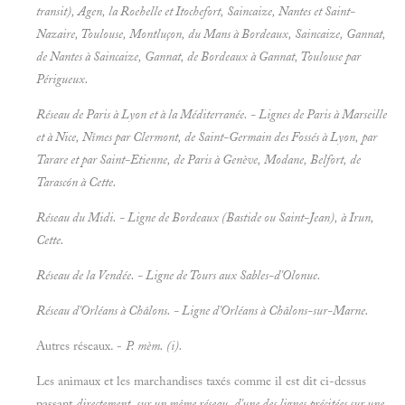
transit), Agen, la Roehelle et Itochefort, Saincaize, Nantes et Saint-
Nazaire, Toulouse, Montluçon, du Mans à Bordeaux, Saincaize, Gannat,
de Nantes à Saincaize, Gannat, de Bordeaux à Gannat, Toulouse par
Périgueux.
Réseau de Paris à Lyon et à la Méditerranée. - Lignes de Paris à Marseille
et à Nice, Nîmes par Clermont, de Saint-Germain des Fossés à Lyon, par
Tarare et par Saint-Etienne, de Paris à Genève, Modane, Belfort, de
Tarascón à Cette.
Réseau du Midi. - Ligne de Bordeaux (Bastide ou Saint-Jean), à Irun,
Cette.
Réseau de la Vendée. - Ligne de Tours aux Sables-d'Olonue.
Réseau d'Orléans à Châlons. - Ligne d'Orléans à Châlons-sur-Marne.
Autres réseaux. -
P. mèm. (i).
Les animaux et les marchandises taxés comme il est dit ci-dessus
passant
directement, sur un même réseau, d'une des lignes précitées sur une