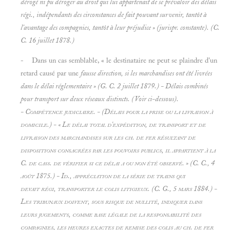
dérogé ni pu déroger au droit qui lui appartenait de se prévaloir des délais
régi., indépendants des circonstances de fait pouvant survenir, tantôt à
l'avantage des compagnies, tantôt à leur préjudice » (jurispr. constante). (C.
C. 16 juillet 1878.)
- Dans un cas semblable, « le destinataire ne peut se plaindre d'un
retard causé par une
fausse direction, si les marchandises ont été livrées
dans le délai réglementaire » (G. C. 2 juillet 1879.) -
Délais combinés
pour transport sur deux réseaux distincts. (Voir ci-dessous).
-
Compétence
judiciaire. - (
Délais pour la prise ou la livraison à
domicile.) - « Le délai total d'expédition, de transport et de
livraison des marchandises sur les ch. de fer résultant de
dispositions consacrées par les pouvoirs publics, il appartient à la
C. de cass. de vérifier si ce délai a ou non été observé.
» (C. C., 4
août 1875.) -
Id., appréciation de la série de trains qui
devait régi, transporter le colis litigieux. (C. G., 5 mars 1884.) -
Les tribunaux doivent, sous risque de nullité, indiquer dans
leurs jugements, comme base légale de la responsabilité des
compagnies, les heures exactes de remise des colis au ch. de fer