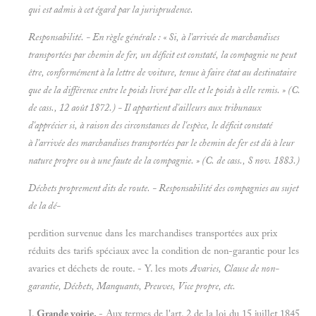
qui est admis à cet égard par la jurisprudence.
Responsabilité. - En règle générale : « Si, à l'arrivée de marchandises
transportées par chemin de fer, un déficit est constaté, la compagnie ne peut
être, conformément à la lettre de voiture, tenue à faire état au destinataire
que de la différence entre le poids livré par elle et le poids à elle remis. » (C.
de cass., 12 août 1872.) - Il appartient d'ailleurs aux tribunaux
d'apprécier si, à raison des circonstances de l'espèce, le déficit constaté
à l'arrivée des marchandises transportées par le chemin de fer est dû à leur
nature propre ou à une faute de la compagnie. » (C. de cass., S nov. 1883.)
Déchets proprement dits de route. - Responsabilité des compagnies au sujet
de la dé-
perdition survenue dans les marchandises transportées aux prix
réduits des tarifs spéciaux avec la condition de non-garantie pour les
avaries et déchets de route. - Y. les mots
Avaries, Clause de non-
garantie, Déchets, Manquants, Preuves, Vice propre, etc.
I.
Grande voirie.
- Aux termes de l'art. 2 de la loi du 15 juillet 1845