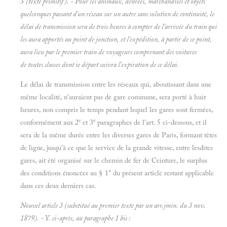
3
(texte primitif). - Pour les animaux, denrées, marchandises et objets
quelconques passant d'un réseau sur un autre sans solution de continuité, le
délai de transmission sera de trois heures à compter de l'arrivée du train qui
les aura apportés au point de jonction, et l'expédition, à partir de ce point,
aura lieu par le premier train de voyageurs comprenant des voitures
de toutes classes dont ie départ suivra l'expiration de ce délai.
Le délai de transmission entre les réseaux qui, aboutissant dans une
même localité, n'auraient pas de gare commune, sera porté à huit
heures, non compris le temps pendant lequel les gares sont fermées,
e
e
conformément aux 2
et 3
paragraphes de l'art. 5 ci-dessous, et il
sera de la même durée entre les diverses gares de Paris, formant tètes
de ligne, jusqu'à ce que le service de la grande vitesse, entre lesdites
gares, ait été organisé sur le chemin de fer de Ceinture, le surplus
des conditions énoncées au § 1" du présent article restant applicable
dans ces deux derniers cas.
Nouvel article 3 (substitué au premier texte par un arr.jmin. du 3 nov.
1879). - Y. ci-après, au paragraphe 1
bis
: