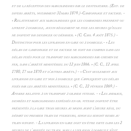
et de la réception des marchandises par le destinataire. (Ext. de
divers arrêts, notamment 31mars 1879.)-
Camionnage et factage. -
« Relativement aux marchandises que les compagnies prennent ou
livrent à domicile, aucun règlement ne fixe les heures qu'elles
ne doivent pas devancer ou dépasser. » (C. Cass. 4 août 1875.) -
Distinction pour les livraisons en gare ou à domicile.- « Les
délais de camionnage et de factage ne sont pas compris dans les
délais fixés pour le transport des marchandises par chemin de
fer, dans l'arrêté ministériel du 12 juin 1866. » (C. C., 12 avril
1780, 17 mai 1870 et d'autres arrêts.) - « C'est seulement aux
livraisons
en gare et non à domicile que s'appliquent les délais
fixés par les arrêtés ministériels. » (C. C., 22 février 1869.) -
Affaire relative à un transport à
grande vitesse. - « Les animaux,
denrées et marchandises expédiés en gr. vitesse doivent être
présentés à la gare trois heures au moins avant l'heure régi, du
départ du premier train de voyageurs, sinon ils seront remis au
train suivant. - La livraison en gare doit en être faite dans les 2
heures de l'arrivée du train, mais la livraison à domicile n'est