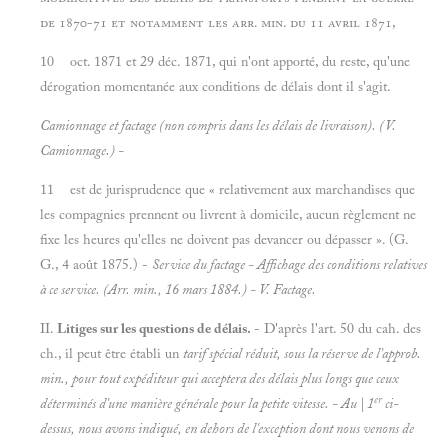
de 1870-71 et notamment les arr. min. du 11 avril 1871,
10 oct. 1871 et 29 déc. 1871, qui n'ont apporté, du reste, qu'une
dérogation momentanée aux conditions de délais dont il s'agit.
Camionnage et factage (non compris dans les délais de livraison). (V.
Camionnage.) -
11 est de jurisprudence que « relativement aux marchandises que
les compagnies prennent ou livrent à domicile, aucun règlement ne
fixe les heures qu'elles ne doivent pas devancer ou dépasser ». (G.
G., 4 août 1875.) -
Service du factage - Affichage des conditions relatives
à ce service. (Arr. min., 16 mars 1884.) - V.
Factage.
II.
Litiges sur les questions de délais.
- D'après l'art. 50 du cah. des
ch., il peut être établi un
tarif spécial réduit, sous la réserve de l'approb.
min., pour tout expéditeur qui acceptera des
délais plus longs que ceux
er
déterminés d'une manière générale pour la petite vitesse. - Au | 1
ci-
dessus, nous avons indiqué, en dehors de l'exception dont nous venons de