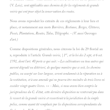
(V.
Lois), sont applicables aux chemins de fer les règlements de grande
voirie qui ont pour objet la conservation des routes.
Nous avons reproduit les extraits de ces règlements à leur lieu et
place, et notamment aux mots
Barrières, Bestiaux, Berges, Clôtures,
Fossés, Plantations, Routes, Talus, Télégraphe. - (V. aussi
Ouvrages
d'art.)
Comme dispositions générales, nous citerons la loi du 29 floréal an
er
x, reproduite à l'article
Grande voirie, | 1
, et la loi des 2 sept, et 6 oct.
1791, dont l'art. 40 porte ce qui suit : « Les cultivateurs ou tous autres qui
auront dégradé ou détérioré,
de quelque manière que ce soit, les chemins
publics, ou usurpé sur leur largeur, seront condamnés à la réparation ou à
la restitution, et à une amende qui ne pourra être moindre de trois livres ni
excéder vingt-quatre livres. >< - Mais, si nous avons bien compris la
jurisprudence du C. d'état, cette dernière disposition ne rentrerait pas dans
le ressort de la grande voirie et ressortirait à la juridiction de la simple
police, comme ayant été remplacée par les dispositions correspondantes du