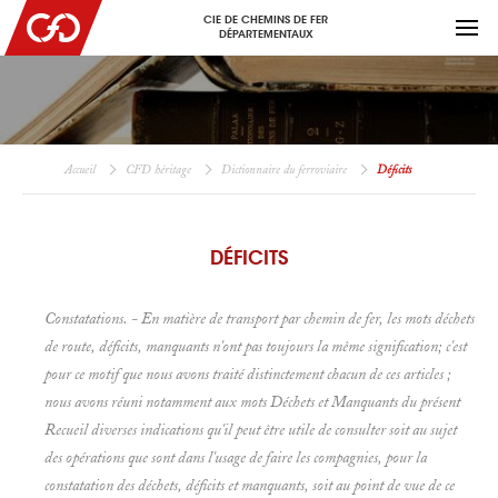
CIE DE CHEMINS DE FER
DÉPARTEMENTAUX
Accueil
CFD héritage
Dictionnaire du ferroviaire
Déficits
DÉFICITS
Constatations. - En matière de transport par chemin de fer, les mots
déchets
de route, déficits, manquants n'ont pas toujours la même signification; c'est
pour ce motif que nous avons traité distinctement chacun de ces articles ;
nous avons réuni notamment aux mots
Déchets et
Manquants du présent
Recueil diverses indications qu'il peut être utile de consulter soit au sujet
des opérations que sont dans l'usage de faire les compagnies, pour la
constatation des déchets, déficits et manquants, soit au point de vue de ce