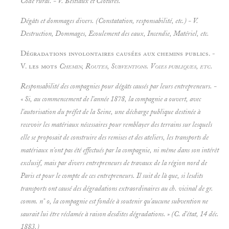
Code rural. - V.
Bestiaux et
Clôtures.
Dégâts et dommages divers. (Constatation, responsabilité, etc.) - V.
Destruction, Dommages, Ecoulement des eaux, Incendie, Matériel, etc.
Dégradations involontaires causées aux chemins publics. -
V. les mots
Chemin, Routes, Subventions. Voies publiques, etc.
Responsabilité des compagnies pour dégâts causés par leurs entrepreneurs. -
« Si, au commencement de l'année 1878, la compagnie a ouvert, avec
l'autorisation du préfet de la Seine, une décharge publique destinée à
recevoir les matériaux nécessaires pour remblayer des terrains sur lesquels
elle se proposait de construire des remises et des ateliers, les transports de
matériaux n'ont pas été effectués par la compagnie, ni même dans son intérêt
exclusif, mais par divers entrepreneurs de travaux de la région nord de
Paris et pour le compte de ces entrepreneurs. Il suit de là que, si lesdits
transports ont causé des dégradations extraordinaires au ch. vicinal de gr.
comm. n° o, la compagnie est fondée à soutenir qu'aucune subvention ne
saurait lui être réclamée à raison desdites dégradations. » (C. d'état, 14 déc.
1883.)