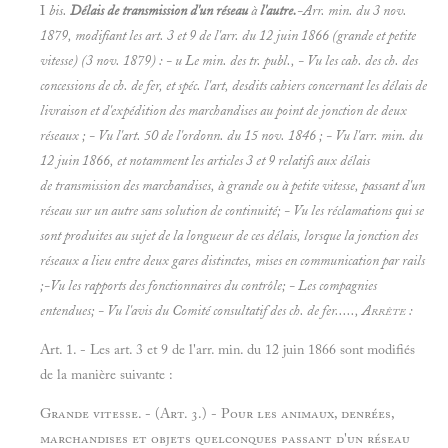
I
bis.
Délais de transmission d'un réseau
à
l'autre.
-Arr. min. du 3 nov.
1879, modifiant les
art. 3 et 9 de l'arr. du 12 juin 1866 (grande et petite
vitesse) (3
nov. 1879) : -
u Le min. des tr. publ., - Vu les cah. des ch. des
concessions de ch. de fer, et spéc. l'art, desdits cahiers concernant les délais de
livraison et d'expédition des marchandises au
point de jonction de deux
réseaux ; - Vu l'art. 50 de l'ordonn. du 15 nov. 1846 ; - Vu l'arr. min. du
12 juin 1866, et notamment les articles 3 et 9 relatifs aux
délais
de transmission des marchandises, à grande ou à petite vitesse, passant d'un
réseau sur un autre sans solution de continuité; - Vu les réclamations qui se
sont produites au sujet de la longueur de ces délais, lorsque la jonction des
réseaux a lieu entre deux gares distinctes,
mises en communication par rails
;-Vu les rapports des fonctionnaires du contrôle; - Les compagnies
entendues; - Vu l'avis du Comité consultatif des ch. de fer.....,
Arrête :
Art. 1. - Les art. 3 et 9 de l'arr. min. du 12 juin 1866 sont modifiés
de la manière suivante :
Grande vitesse. - (Art. 3.) - Pour les animaux, denrées,
marchandises et objets quelconques passant d'un réseau