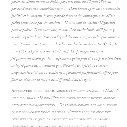
parler, les
délais normaux établis par l'arr. min. du 12 juin 1866 ou
par des dispositions complémentaires. - Dans beaucoup de cas et suivant les
facilités et les moyens de transport de chacune des compagnies, ces
délais
pleins peuvent ne pas être atteints. - Us n'en sont pas moins obligatoires
pour le public.-D'un autre côté, comme il est inadmissible qu'il puisse y
avoir inégalité de traitement à l'égard des intéressés, un délai plus court ne
saurait évidemment être accordé à l'un au détriment de l'autre (C. G., 16
juin 1869, 21 fév. et 9 mai 1870, etc.). Ces principes ont été si
fréquemment établis par la jurisprudence qu'on peut être surpris à bon droit
de la fréquence des discussions qui s'élèvent à ce sujet et à l'occasion
desquelles les citations suivantes nous paraissent parfaitement suffire pour
fixer les idées sur la nature des difficultés dont il s'agit :
Applications des délais absolus (
grande vitesse). - « L'art. 4
de l'arr. min. du 12 juin 1866 est absolu et ne comporte aucune
distinction ni restriction. - Des marchandises à grande vitesse
livrables en gare étant arrivées à l'heure régi, et ayant été
déposées sur le quai, la compagnie peut s'opposer à la remise
immédiate de ces marchandises - et refuser de les livrer