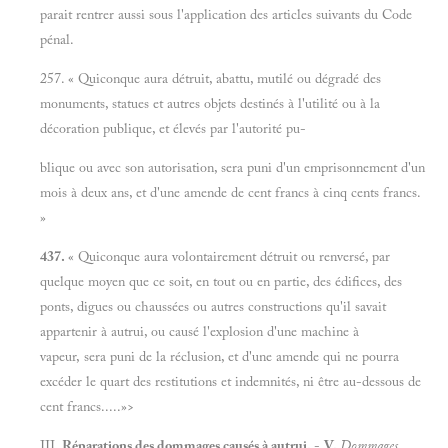
parait rentrer aussi sous l'application des articles suivants du Code
pénal.
257. « Quiconque aura détruit, abattu, mutilé ou dégradé des
monuments, statues et autres objets destinés à l'utilité ou à la
décoration publique, et élevés par l'autorité pu-
blique ou avec son autorisation, sera puni d'un emprisonnement d'un
mois à deux ans, et d'une amende de cent francs à cinq cents francs.
»
437.
« Quiconque aura volontairement détruit ou renversé, par
quelque moyen que ce soit, en tout ou en partie, des édifices, des
ponts, digues ou chaussées ou autres constructions qu'il savait
appartenir à autrui, ou causé l'explosion d'une machine à
vapeur, sera puni de la réclusion, et d'une amende qui ne pourra
excéder le quart des restitutions et indemnités, ni être au-dessous de
cent francs.....»>
III.
Réparations des dommages causés à autrui.
-
V.
Dommages.