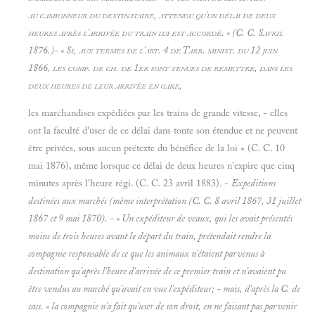
au camionneur du destinataire, attendu qu'un délai de deux
heures après l'arrivée du train lui est accordé. » (C. C. Savril
1876.)- « Si, aux termes de l'art. 4 de Tarr. minist. du 12 juin
1866, les comp. de ch. de 1er sont tenues de remettre, dans les
deux heures de leur arrivée en gare,
les marchandises expédiées par les trains de grande vitesse, - elles
ont la faculté d'user de ce délai dans tonte son étendue et ne peuvent
être privées, sous aucun prétexte du bénéfice de la loi » (C. C. 10
mai 1876), même lorsque ce délai de deux heures n'expire que cinq
minutes après l'heure régi. (C. C. 23 avril 1883). -
Expeditions
destinées aux marchés (même interprétation (C. C. 8 avril 1867, 31 juillet
1867 et 9 mai 1870). - « Un expéditeur de veaux, qui les avait présentés
moins de trois heures avant le départ du train, prétendait rendre la
compagnie responsable de ce que les animaux n'étaient parvenus à
destination qu'après l'heure d'arrivée de ce premier train et n'avaient pu
être vendus au marché qu'avait en vue l'expéditeur; - mais, d'après la C. de
cass. « la compagnie n'a fait qu'user de son droit, en ne faisant pas parvenir