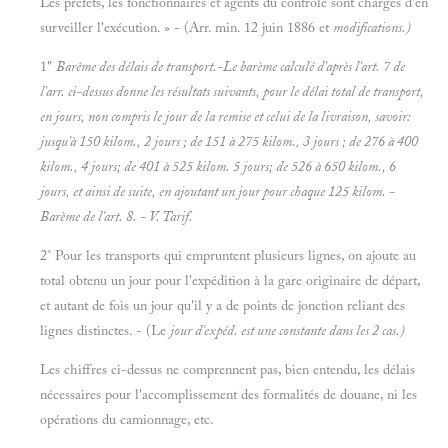
Les préfets, les fonctionnaires et agents du contrôle sont chargés d'en
surveiller l'exécution. » - (Arr. min. 12 juin 1886 et
modifications.)
1"
Barême des délais de transport.-Le barème calculé d'après l'art. 7 de
l'arr. ci-dessus donne les résultats suivants, pour le délai total de transport,
en jours, non compris le jour de la remise et celui de la livraison, savoir:
jusqu'à 150 kilom., 2 jours ; de 151 à 275 kilom., 3 jours ; de 276 à 400
kilom., 4 jours; de 401 à 525 kilom. 5 jours; de 526 à 650 kilom., 6
jours, et ainsi de suite, en ajoutant un jour pour chaque 125 kilom. -
Barème de l'art. 8. - V.
Tarif.
2° Pour les transports qui empruntent plusieurs lignes, on ajoute au
total obtenu un jour pour l'expédition à la gare originaire de départ,
et autant de fois un jour qu'il y a de points de jonction reliant des
lignes distinctes. - (Le
jour d'expéd. est une constante dans les 2 cas.)
Les chiffres ci-dessus ne comprennent pas, bien entendu, les délais
nécessaires pour l'accomplissement des formalités de douane, ni les
opérations du camionnage, etc.