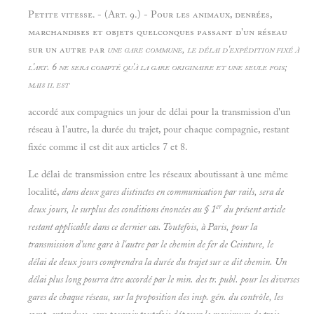
Petite vitesse. - (Art. 9.) - Pour les animaux, denrées,
marchandises et objets quelconques passant d'un réseau
sur un autre par
une gare commune, le délai d'expédition fixé à
l'art. 6 ne sera compté qu'à la gare originaire et une seule fois;
mais il est
accordé aux compagnies un jour de délai pour la transmission d'un
réseau à l'autre, la durée du trajet, pour chaque compagnie, restant
fixée comme il est dit aux articles 7 et 8.
Le délai de transmission entre les réseaux aboutissant à une même
localité,
dans deux gares distinctes en communication par rails, sera de
er
deux jours, le surplus des conditions énoncées au § 1
du présent article
restant applicable dans ce dernier cas. Toutefois, à Paris, pour la
transmission d'une gare à l'autre par le
chemin de fer de Ceinture, le
délai de deux jours comprendra la durée du trajet sur ce dit chemin. Un
délai plus long pourra être accordé par le min. des tr. publ. pour les diverses
gares de chaque réseau, sur la proposition des insp. gén. du contrôle, les