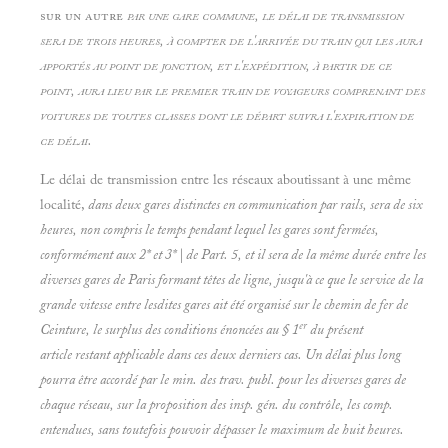
sur un autre
par une gare commune, le délai de transmission
sera de trois heures, à compter de l'arrivée du train qui les aura
apportés au point de jonction, et l'expédition, à partir de ce
point, aura lieu par le premier train de voyageurs comprenant des
voitures de toutes classes dont le départ suivra l'expiration de
ce délai.
Le délai de transmission entre les réseaux aboutissant à une même
localité,
dans deux gares distinctes en communication par rails, sera de six
heures, non compris le temps pendant lequel les gares sont fermées,
conformément aux 2* et 3* | de Part. 5, et il sera de la même durée entre les
diverses gares de Paris formant têtes de ligne, jusqu'à ce que le service de la
grande vitesse entre lesdites gares ait été organisé sur le
chemin de fer de
er
Ceinture, le surplus des conditions énoncées au § 1
du présent
article restant applicable dans ces deux derniers cas. Un délai plus long
pourra être accordé par le min. des trav. publ. pour les diverses gares de
chaque réseau, sur la proposition des insp. gén. du contrôle, les comp.
entendues, sans toutefois pouvoir dépasser le maximum de huit heures.