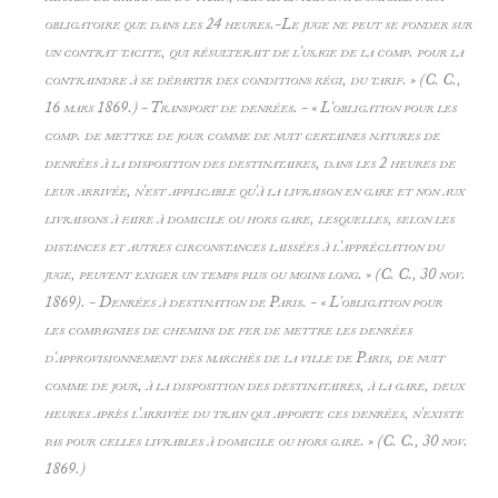
obligatoire que dans les 24 heures.-Le juge ne peut se fonder sur
un contrat tacite, qui résulterait de l'usage de la comp. pour la
contraindre à se départir des conditions régi, du tarif. » (C. C.,
16 mars 1869.) -
Transport de denrées. - « L'obligation pour les
comp. de mettre de jour comme de nuit certaines natures de
denrées à la disposition des destinataires, dans les 2 heures de
leur arrivée, n'est applicable qu'à la livraison en gare et non aux
livraisons à faire à domicile ou hors gare, lesquelles, selon les
distances et autres circonstances laissées à l'appréciation du
juge, peuvent exiger un temps plus ou moins long. » (C. C., 30 nov.
1869). -
Denrées à destination de Paris. - « L'obligation pour
les compagnies de chemins de fer de mettre les denrées
d'approvisionnement des marchés de la ville de Paris, de nuit
comme de jour, à la disposition des destinataires, à la gare, deux
heures après l'arrivée du train qui apporte ces denrées, n'existe
pas pour celles livrables à domicile ou hors gare. » (C. C., 30 nov.
1869.)