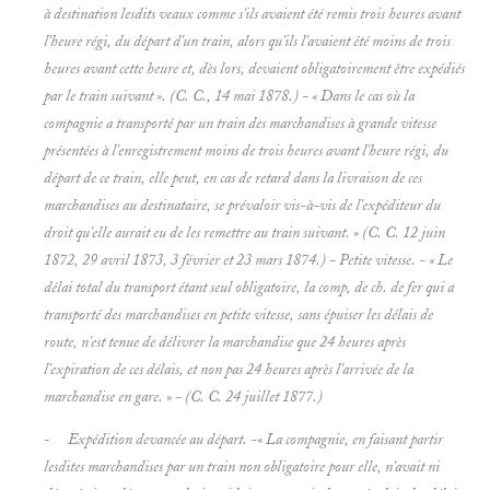
à destination lesdits veaux comme s'ils avaient été remis
trois heures avant
l'heure régi, du départ d'un train, alors qu'ils l'avaient été
moins de trois
heures avant cette heure et, dès lors, devaient obligatoirement être expédiés
par le train suivant ». (C. C., 14 mai 1878.) - « Dans le cas où la
compagnie a transporté par un train des
marchandises à grande vitesse
présentées à l'enregistrement moins de trois heures avant l'heure régi, du
départ de ce train, elle peut, en cas de retard dans la livraison de ces
marchandises au destinataire, se prévaloir vis-à-vis de l'expéditeur du
droit qu'elle aurait eu de les remettre au train suivant. » (C. C. 12 juin
1872, 29 avril 1873, 3 février et 23 mars 1874.) -
Petite vitesse. - « Le
délai total du transport étant seul obligatoire, la comp, de ch. de fer qui a
transporté des
marchandises en petite vitesse, sans épuiser les délais de
route, n'est tenue de délivrer la marchandise que 24 heures après
l'expiration de ces délais, et non pas 24 heures après l'arrivée de la
marchandise en gare.
» - (C. C. 24 juillet 1877.)
-
Expédition devancée au départ.
-« La compagnie, en faisant partir
lesdites marchandises par un train non obligatoire pour elle, n'avait ni