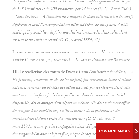
doit pas être confondu avec lui. On doit tenir compte séparément des trajets
de 125 kilomètres et de 200 kilomètres par 24 heures (C. C., 2 mai 1882).
-
Colis distincts. - A l'occasion du transport de deux colis soumis à des tarifs
différents et dont l'un comportait un délai supplém. de cinq jours, il a été
établi qu'il y avait lieu de faire une distinction entre les deux colis, dont
un seul se trouvait en retard (C. C., 9 avril 1884) (1).
Litiges divebs pour transport de bestiaux. - V. ci-dessus
arrêt C. de cass., 14 mai 1878. - V. aussi
Animaux et
Bestiaux.
III. Interdiction des tours de faveur.
(
dans l'application des délais). - «
En principe, uneeomp. de ch. de fer ne peut, par convention tacite et même
expresse, renoncer au bénéfice des délais accordés par les règlements. Si elle
veut néanmoins faire jouir les expéditeurs, dans la mesure du matériel
disponible, des avantages d'un départ immédiat, elle doit seulement offrir
des wagons à ces expéditeurs, au fur et mesure de la présentation des
marchandises et dans l'ordre des inscriptions » (C. G., ch. civ., S
mars 1872), et sans que les compagnies soient obligées d'ailleurs de fournir
CONTACTEZ-NOUS
des wagons à l'avance et à jour fixe, ni que le chef de gare puisse prendre un