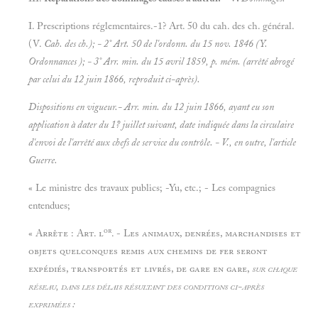
I. Prescriptions réglementaires.-1? Art. 50 du cah. des ch. général.
(V.
Cah. des ch.); - 2° Art. 50 de l'ordonn. du 15 nov. 1846 (Y.
Ordonnances ); - 3° Arr. min. du 15 avril 1859, p. mém. (arrêté abrogé
par celui du 12 juin 1866, reproduit ci-après).
Dispositions en vigueur.- Arr. min. du 12 juin 1866, ayant eu son
application à dater du 1? juillet suivant, date indiquée dans la circulaire
d'envoi de l'arrêté aux chefs de service du contrôle. - V., en outre, l'article
Guerre.
« Le ministre des travaux publics; -Yu, etc.; - Les compagnies
entendues;
or
«
Arrête : Art. l
. - Les animaux, denrées, marchandises et
objets quelconques remis aux chemins de fer seront
expédiés, transportés et livrés, de gare en gare,
sur chaque
réseau, dans les délais résultant des conditions ci-après
exprimées :