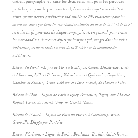
présent paragraphe, et, dans les deux sens, tant pour les parcours
partiels que pour le parcours total,
la durée du trajet sera réduite à
vingt-quatre heures par fraction indivisible de 200
kilomètres pour les
re
animaux, ainsi que pour les marchandises taxées au prix de la l
et de la 2°
série des tarifs généraux de chaque compagnie, et, en général, pour toutes
les marchandises, denrées et objets quelconques qui, rangés dans les séries
e
inférieures, seraient taxés au prix de la 2
série sur la demande des
expéditeurs.
Réseau du Nord. - Ligne de Paris à Boulogne, Calais, Dunkerque, Lille
et Mouscron, Lille et Baisieux, Valenciennes et Quiévrain, Erquelines,
Cambrai et Somain, Arras, Béthune et Haze-brouck, de Rouen à Lille.
Réseau de l'Est. - Lignes de Paris à Igney-Avricourt, Pagny-sur-Moselle,
Belfort, Givet, de Laon à Gray, de Givet à Nancy.
Réseau de l'Ouest. - Lignes de Paris au Havre, à Cherbourg, Brest,
Granville, Dieppe par Pontoise.
Reseau d'Orléans. - Lignes de Paris à Bordeaux (Bastide, Saint-Jean ou