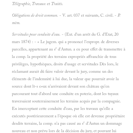
Télégraphie, Travaux
et
Traités.
Obligations de droit commun.
- V. art. 037 et suivants, C. civil. -
P.
mèm.
Servitudes pour conduite d'eau.
- (Ext. d'un arrêt du G. d'Etat, 20
mars 1874) : - « Le jugem. qui a prononcé l'expropr. de diverses
r
parcelles, appartenant au s
d'Antun. a eu pour effet de transmettre à
la comp. la propriété des terrains expropriés affranchie de tous
privilèges, hypothèques, droits d'usage et servitudes Dès lors, le
réclamant aurait dû faire valoir devant le jury, comme un des
éléments de l'indemnité à lui due, la valeur que pourrait avoir la
source dont lt-s e»ux n'arrivaient devant son château qu'en
parcourant tout d'abord une conduite en poterie, dont les tuyaux
traversaient souterrainernent les terrains acquis par la compagnie.
En imerceptant cette conduite d'eau, par les travaux qu'elle a
exécutés postérieurement a l'époque où elle est devenue propriétaire
r
desdits terrains, la comp. n'a pas causé au s
d'Autun un dommage
nouveau et non prévu lors de la décision du jury, et pouvant lui