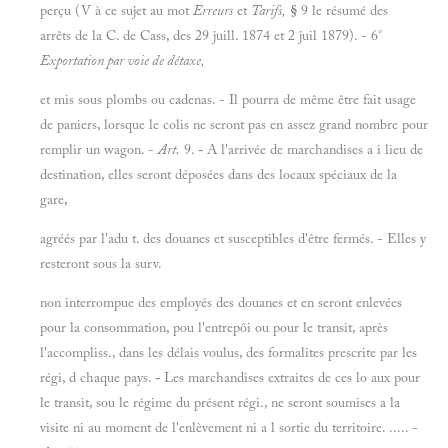
perçu (V à ce sujet au mot
Erreurs
et
Tarifs,
§
9 le résumé des
arrêts de la C. de Cass, des 29 juill. 1874 et 2 juil 1879). - 6°
Exportation par voie de détaxe,
et mis sous plombs ou cadenas. - Il pourra de même être fait usage
de paniers, lorsque le colis ne seront pas en assez grand nombre pour
remplir un wagon. -
Art.
9.
-
A l'arrivée de marchandises a i lieu de
destination, elles seront déposées dans des locaux spéciaux de la
gare,
agréés par l'adu t. des douanes et susceptibles d'être fermés. - Elles y
resteront sous la surv.
non interrompue des employés des douanes et en seront enlevées
pour la consommation, pou l'entrepôi ou pour le transit, après
l'accompliss., dans les délais voulus, des formalites prescrite par les
régi, d chaque pays.
-
Les marchandises extraites de ces lo aux pour
le transit, sou le régime du présent régi., ne seront soumises a la
visite ni au moment de l'enlèvement ni a l sortie du territoire. ..... -