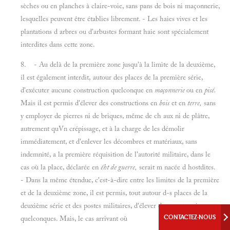
sèches ou en planches à claire-voie, sans pans de bois ni maçonnerie,
lesquelles peuvent être établies librement. - Les haies vives et les
plantations d arbres ou d'arbustes formant haie sont spécialement
interdites dans cette zone.
8. - Au delà de la première zone jusqu'à la limite de la deuxième,
il est également interdit, autour des places de la première série,
d'exécuter aucune construction quelconque en
maçonnerie
ou en
pisé.
Mais il est permis d'élever des constructions en
bois
et en
terre,
sans
y employer de pierres ni de briques, même de ch aux ni de plâtre,
autrement quVn crépissage, et à la charge de les démolir
immédiatement, et d'enlever les décombres et matériaux, sans
indemnité, a la première réquisition de l'autorité militaire, dans le
cas où la place, déclarée en
éht de guerre,
serait m nacée d hostdites.
- Dans la même étendue, c'est-à-dire entre les limites de la première
et de la deuxième zone, il est permis, tout autour d-s places de la
deuxième série et des postes militaires, d'élever des constructions
quelconques. Mais, le cas arrivant où
CONTACTEZ-NOUS