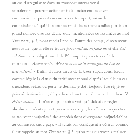
au cas d'irrégularité dans un transport international,
sembleraient pouvoir actionner indistinctement les divers
commissionn. qui ont concouru à ce transport, même le
commissionn. à qui ils n'ont pas remis leurs marchandises; mais un
grand nombre d'autres décis. judic. mentionnées ou résumées au mot
Transports,
§ 3, n'ont rendu l'nne ou l'autre des comp., directement
attaquable, que si elle se trouve
personnellem. en faute
ou si elle
s'est
rc
substituée
aux obligations de la l
comp. à qui a été confié le
transport. -
Action civile.
(
Mise en couse de la compagnie du lieu de
destination
.) - Enfin, d'autres arrêts de la Cour super, consi lèrent
comme légale la clause du tarif international d'après laquelle en cas
d'accident, retard ou perte, le dommage doit toujours être réglé
au
point de destination
et, s'il y a lieu, devant les tribunaux de ce lieu (V.
Action civile).
- Il n'en est pas moins vrai qu'à défaut de règles
absolument identiques et précises à ce sujet, les affaires en question
se trouvent assujetties à des appréciations divergentes préjudiciables
au commerce entre pays. - Il serait par conséquent à désirer, comme
il est rappelé au mot
Transports,
§ 3, qu'on puisse arriver à réaliser