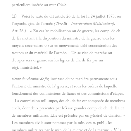
particulière insérée au mut
Génie.
(2) Voici le texte du dit article 26 de la loi lu 24 juillet 1873, sur
l'organis. gén. de l'armée
(Tore
lll
-
Incorporation Mobilisation).
-
Art. 26.) - « En cas 'te mobilisation ou de guerre, les comp. de ch.
de fer mettant à la disposition du ministre de la guerre tous les
moyens nece-saires p >ur es mouvements delà concentration des
troupes et du matériel île l'armée. - Un se vice de marche ou
d'etapes sera organisé sur les lignes de ch. de fer par un
régi, ministériel. »
rieure des chemins de fer,
instituée d'une manière permanente sous
l'autorité du ministre de la' guerre, et sous les ordres de laquelle
foncdonnent des commissions de lianes et des commissions d'etapes.
- La commission mil. super, des ch. de fer est composée de membres
civils, dont deux présentés par le3 six grandes comp. de ch. de fer. et
de membres militaires. Elle est présidée par un général de division. -
Les membres civils sont nommés par le min. des tr. publ., les
membres militaires par le min. de la guerre et de la marine. - V. la