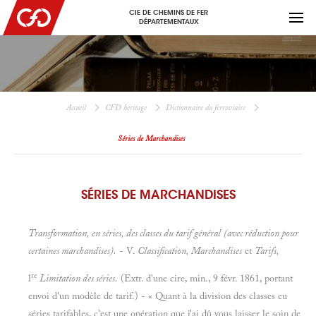
CIE DE CHEMINS DE FER
DÉPARTEMENTAUX
Accueil
CFD héritage
Dictionnaire du ferroviaire
Séries de Marchandises
SÉRIES DE MARCHANDISES
Transformation, en séries, des classes du tarif général
(avec réduction pour
certaines marchandises).
- V.
Classification, Marchandises
et
Tarifs,
re
l
Limitation des séries.
(Extr. d'une cire, min., 9 févr. 1861, portant
envoi d'un modèle de tarif.) - « Quant à la division des classes eu
séries tarifables, c'est une opération que j'ai dû vous laisser le soin de