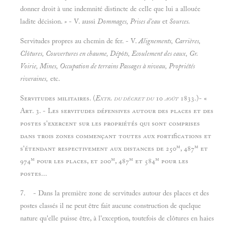
donner droit à une indemnité distincte de celle que lui a allouée
ladite décision.
»
- V. aussi
Dommages, Prises d'eau
et
Sources.
Servitudes propres au chemin de fer. - V.
Alignements, Carrières,
Clôtures, Couvertures en chaume, Dépôts, Ecoulement des eaux, Gr.
Voirie, Mines, Occupation de terrains Passages à niveau, Propriétés
riveraines,
etc.
Servitudes militaires. (
Extr. du décret du
10
août
1833.)- «
Art. 3. - Les servitudes défensives autour des places et des
postes s'exercent sur les propriétés qui sont comprises
dans trois zones commençant toutes aux fortifications et
m
m
s'étendant respectivement aux distances de 250
, 487
et
m
m
m
m
974
pour les places, et 2o0
, 487
et 584
pour les
postes...
7. - Dans la première zone de servitudes autour des places et des
postes classés il ne peut être fait aucune construction de quelque
nature qu'elle puisse être, à l'exception, toutefois de clôtures en haies