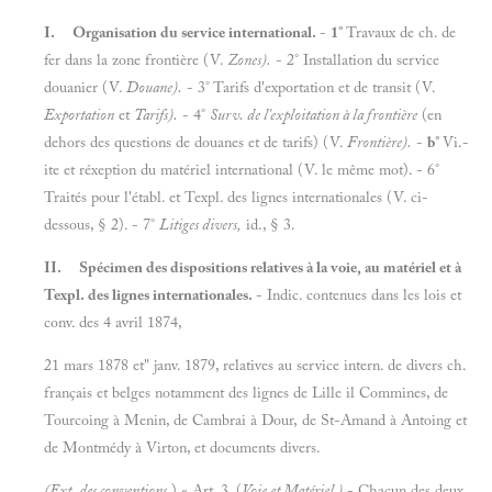
I.
Organisation du service international.
-
1°
Travaux de ch. de
fer dans la zone frontière (V.
Zones).
- 2° Installation du service
douanier (V.
Douane).
- 3° Tarifs d'exportation et de transit (V.
Exportation
et
Tarifs).
- 4°
Surv. de l'exploitation à la frontière
(en
dehors des questions de douanes et de tarifs) (V.
Frontière).
-
b°
Vi.-
ite et réxeption du matériel international (V. le même mot). - 6°
Traités pour l'établ. et Texpl. des lignes internationales (V. ci-
dessous, § 2). - 7°
Litiges divers,
id., § 3.
II.
Spécimen des dispositions relatives à la voie, au matériel et à
Texpl. des lignes internationales.
- Indic. contenues dans les lois et
conv. des 4 avril 1874,
21 mars 1878 et" janv. 1879, relatives au service intern. de divers ch.
français et belges notamment des lignes de Lille il Commines, de
Tourcoing à Menin, de Cambrai à Dour, de St-Amand à Antoing et
de Montmédy à Virton, et documents divers.
(Ext. des conventions
.) « Art. 3. (
Voie et Matériel )
- Chacun des deux