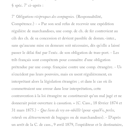
§ spéc. 7° ci-après :
7°
Obligations réciproques des compagnies.
(Responsabilité,
Compétence.) - « Par son seul refus de recevoir une expédition
régulière de marchandises, une comp. de ch. de fer contrevient au
cih des ch. de sa concession et devient passible de domm.-inter.,
sans qu'aucune mise en demeure soit nécessaire, dès qu'elle a laissé
passer le délai fixé par l'exéc. de son obligation de tran-port. - Les
trib français sont compétents pour connaître d'une obligation
prétendue par une comp. française contre une comp. étrangère. - Us
n'excèdent pas leurs pouvoirs, mais en usent régulièrement, en
interprétant alors la législation étrangère ; et dans le cas où ils
commettraient une erreur dans leur interprétation, cette
contravention à la loi étrangère ne constituerait qu'un mal jugé et ne
donnerait point ouverture à cassation. » (C. Cass., 18 février 1874 et
31 mars 1875.) -
Que lions de rey on-nbilllè
(pour «panVs,
perles,
retards
ou
détournements
de bagages ou de marchandises). - D'après
un arrêt de la C. de cass., 9 avril 1879, l'expéditeur et le destinataire,