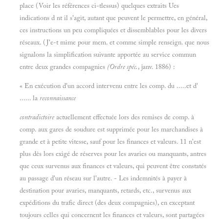
place (Voir les références ci-tlessus) quelques extraits Ues
indications d nt il s'agit, autant que peuvent le permettre, en général,
ces instructions un peu compliquées et dissemblables pour les divers
réseaux. (J'e-t mime pour mem. et comme simple renseign. que nous
signalons la simplification suivante apportée au service commun
entre deux grandes compagnies
(Ordre spéc.
, janv. 1886) :
« En exécution d'un accord intervenu entre les comp. du .....et d'
...... la
reconnaissance
contradictoire
actuellement effectuée lors des remises de comp. à
comp. aux gares de soudure est supprimée pour les marchandises à
grande et à petite vitesse, sauf pour les finances et valeurs. 11 n'est
plus dès lors exigé de réserves pour les avaries ou manquants, antres
que ceux survenus aux finances et valeurs, qui peuvent être constatés
au passage d'un réseau sur l'autre. - Les indemnités à payer à
destination pour avaries, manquants, retards, etc., survenus aux
expéditions du trafic direct (des deux compagnies), en exceptant
toujours celles qui concernent les finances et valeurs, sont partagées