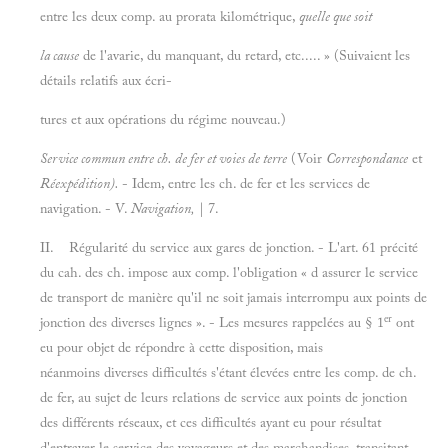
entre les deux comp. au prorata kilométrique,
quelle que soit
la
cause
de l'avarie, du manquant, du retard, etc..... » (Suivaient les
détails relatifs aux écri-
tures et aux opérations du régime nouveau.)
Service commun entre ch. de fer et voies de terre
(Voir
Correspondance
et
Réexpédition).
- Idem, entre les ch. de fer et les services de
navigation. - V.
Navigation,
| 7.
II. Régularité du service aux gares de jonction. - L'art. 61 précité
du cah. des ch. impose aux comp. l'obligation « d assurer le service
de transport de manière qu'il ne soit jamais interrompu aux points de
er
jonction des diverses lignes ». - Les mesures rappelées au §
1
ont
eu pour objet de répondre à cette disposition, mais
néanmoins diverses difficultés s'étant élevées entre les comp. de ch.
de fer, au sujet de leurs relations de service aux points de jonction
des différents réseaux, et ces difficultés ayant eu pour résultat
d'entraver le service des voyageurs et des marchandises, transitant,