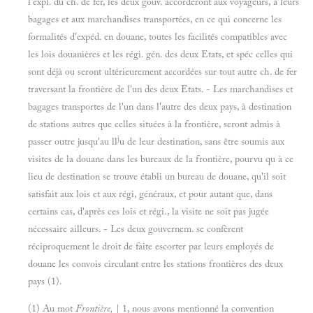
l'expl. du ch. de fer, les deux gouv. accorderont aux voyageurs, à leurs
bagages et aux marchandises transportées, en ce qui concerne les
formalités d'expéd. en douane, toutes les facilités compatibles avec
les lois douanières et les régi. gén. des deux Etats, et spéc celles qui
sont déjà ou seront ultérieurement accordées sur tout autre ch. de fer
traversant la frontière de l'un des deux Etats. - Les marchandises et
bagages transportes de l'un dans l'autre des deux pays, à destination
de stations autres que celles situées à la frontière, seront admis à
j
passer outre jusqu'au ll
u de leur destination, sans être soumis aux
visites de la douane dans les bureaux de la frontière, pourvu qu à ce
lieu de destination se trouve établi un bureau de douane, qu'il soit
satisfait aux lois et aux régi, généraux, et pour autant que, dans
certains cas, d'après ces lois et régi., la visite ne soit pas jugée
nécessaire ailleurs. - Les deux gouvernem. se confèrent
réciproquement le droit de faite escorter par leurs employés de
douane les convois circulant entre les stations frontières des deux
pays (1).
(1) Au mot
Frontière,
| 1, nous avons mentionné la convention