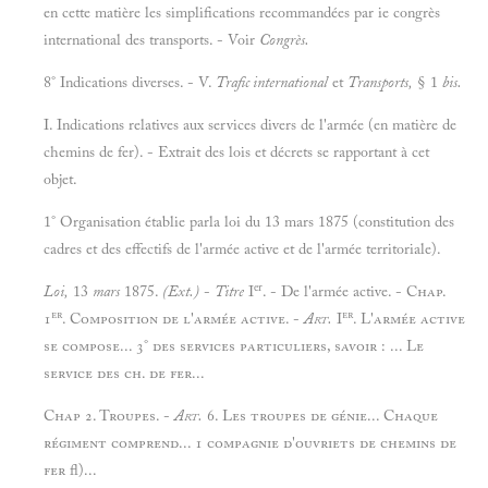
en cette matière les simplifications recommandées par ie congrès
international des transports. - Voir
Congrès.
8° Indications diverses. - V.
Trafic international
et
Transports,
§ 1
bis.
I. Indications relatives aux services divers de l'armée (en matière de
chemins de fer). - Extrait des lois et décrets se rapportant à cet
objet.
1° Organisation établie parla loi du 13 mars 1875 (constitution des
cadres et des effectifs de l'armée active et de l'armée territoriale).
er
Loi,
13
mars
1875.
(Ext.)
-
Titre
I
. - De l'armée active.
- Chap.
er
er
1
. Composition de l'armée active. -
Art.
I
. L'armée active
se compose... 3° des services particuliers, savoir : ... Le
service des ch. de fer...
Chap 2. Troupes. -
Art.
6. Les troupes de génie... Chaque
régiment comprend... 1 compagnie d'ouvriets de chemins de
fer fl)...