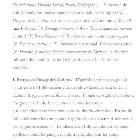
Contributions, Douane, Octroi, Postes, Télégraphie) ; -
5° Service de
nuit (Circulation interrompue pendant la nuit, sur la ligne) (V.
Disques, % 4) ;
-
(Id.,
sur les passages à niveau) Cire, min., 18 et 19
mai 1881, etc. (V.
Passages à niveau,
§ 4); - (Surveillance du service
de nuit) (V.
Surveillance);
- 6° Service commun entre compagnies
(V.
Service commun) ;
- 7° -Service international (Conventions, etc.)
(V.
Douane, Frontière, Service international
et
Tarifs) ;
- 8° Service
militaire des chemins de fer (Réquisitions, etc.). - V.
Service
militaire.
I. Partage de l'usage des stations. -
D'aprèsle dernier paragraphe
ajouté à l'art. 61 des anciens cah. des ch.,
«
la comp. sera tenue, si
l'admin. le juge convenable, de partager l'usage des stations établies à
l'origine des ch. do 1er d'embraneh. avec les comp.
qui deviendraient ultérieurem. concess. desdits chemins.
-
En cas de
difficultés entre les comp. pour l'applic. de cette clause, il sera statué
par le gouvernement.
»
- Le même art. 61 du cah. des ch. contient
d'ailleurs, outre les paragr. relatifs à la faculté pour les comp.