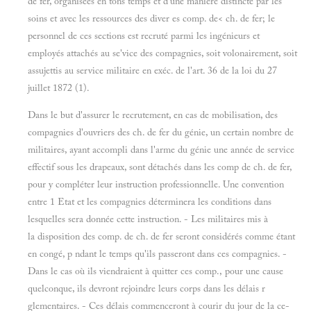
de fer, organisées en tons temps et d'une manière distincte par les
soins et avec les ressources des diver es comp. de< ch. de fer; le
personnel de ces sections est recruté parmi les ingénieurs et
employés attachés au se'vice des compagnies, soit volonairement, soit
assujettis au service militaire en exéc. de l'art. 36 de la loi du 27
juillet 1872 (1).
Dans le but d'assurer le recrutement, en cas de mobilisation, des
compagnies d'ouvriers des ch. de fer du génie, un certain nombre de
militaires, ayant accompli dans l'arme du génie une année de service
effectif sous les drapeaux, sont détachés dans les comp de ch. de fer,
pour y compléter leur instruction professionnelle. Une convention
entre 1 Etat et les compagnies déterminera les conditions dans
lesquelles sera donnée cette instruction. - Les militaires mis à
la disposition des comp. de ch. de fer seront considérés comme étant
en congé, p ndant le temps qu'ils passeront dans ces compagnies. -
Dans le cas où ils viendraient à quitter ces comp., pour une cause
quelconque, ils devront rejoindre leurs corps dans les délais r
glementaires. - Ces délais commenceront à courir du jour de la ce-