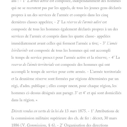
ans : - 1"
L'armée active
est composée, indépendamment des hommes
qui ne se recrutent pas par les appels, de tous les jeunes gens déclarés
propres à un des services de l'armée et compris dans les cinq
dernières classes appelées; - 2° La
réserve de l'armée adiré
est
composée de tous les hommes également déclarés propres à un des
services de l'armée et compris dans les quatre classe- appelées
immédiatement avant celles qui forment l'armée a tive; - 3°
l.'amée
leirilurinlr
est composée de tous les hommes qui ont accompli
le temps de service prescr.t pour l'armée active et la réserve; - 4° La
reserve de l'aimée territoriale
est composée des hommes qui ont
accompli le temps de service pour cette armée. - L'armée territoriale
et la deuxième réserve sont formées par régions déterminées par un
régi, d'adm. publique ; elles compr nnent, pour chaque région, les
hommes ci-dessus désignés aux paragr. 3° et 4° et qui sont domiciliés
dans la région. »
Décrets rendus en vertu de la loi du
13
mars
1875. - 1° Attributions de
la commission militaire supérieure des ch. de fer : décret, 30 mars
1886 (V.
Commissions,
§ 6). - 2° Organisation des directions