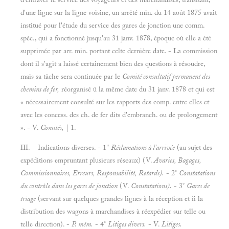
d'une ligne sur la ligne voisine, un arrêté min. du 14 août 1875 avait
institué pour l'étude du service des gares de jonction une comm.
spéc., qui a fonctionné jusqu'au 31 janv. 1878, époque où elle a été
supprimée par arr. min. portant celte dernière date. - La commission
dont il s'agit a laissé certainement bien des questions à résoudre,
mais sa tâche sera continuée par le
Comité consultatif permanent des
chemins de fer,
réorganisé ü la même date du 31 janv. 1878 et qui est
« nécessairement consulté sur les rapports des comp. entre elles et
avec les concess. des ch. de fer dits d'embranch. ou de prolongement
». - V.
Comités,
|
1.
III. Indications diverses. -
1"
Réclamations à l'arrivée
(au sujet des
expéditions empruntant plusieurs réseaux) (V.
Avaries, Bagages,
Commissionnaires, Erreurs, Responsabilité, Retards).
- 2°
Constatations
du contrôle dans les gares de jonction
(V.
Constatations).
- 3°
Gares de
triage
(servant sur quelques grandes lignes à la réception et îi la
distribution des wagons à marchandises à réexpédier sur telle ou
telle direction). -
P. mém.
- 4°
Litiges divers.
- V.
Litiges.