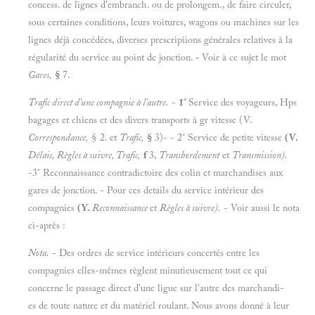
concess. de lignes d'embranch. ou de prolongem., de faire circuler,
sous certaines conditions, leurs voitures, wagons ou machines sur les
lignes déjà concédées, diverses prescripiions générales relatives à la
régularité du service au point de jonction.
-
Voir à ce sujet le mot
Gares,
§
7.
Trafic direct d'une compagnie à l'autre.
-
1°
Service des voyageurs, Hps
bagages et chiens et des divers transports à gr vitesse (V.
Correspondance,
§ 2. et
Trafic,
§
3)- - 2° Service de petite vitesse
(V.
Délais, Règles à suivre, Trafic,
f
3,
Transbordement
et
Transmission).
-3° Reconnaissance contradictoire des colin et marchandises aux
gares de jonction. - Pour ces details du service intérieur des
compagnies
(Y.
Reconnaissance
et
Règles à suivre).
- Voir aussi le nota
ci-après :
Nota.
- Des ordres de service intérieurs concertés entre les
compagnies elles-mêmes règlent minutieusement tout ce qui
concerne le passage direct d'une ligue sur l'autre des marchandi-
es de toute nature et du matériel roulant. Nous avons donné à leur