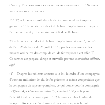
0
Chap 4. Etals-maiors et services particuliers... il
Service
militaire des ch. de fer...
Art.
22. - Le service mil. des ch. de fer comprend en temps de
guerre : - 1° Le service en d> çà de la base d'opérations sur laquelle
l'armée se reunit ; - Le service au delà de cette base.
23. - Le service en deçà de la base d'opérations est assuré, en exéc.
de l'art. 26 de la loi du 24 juillet 1873, par les ressources et les
moyens ordinaires des comp. de ch. de fet requises à cet effet (2). -
Ce service est préparé, dirigé et surveillé par une
commission militaire
supé-
(1) D'après les tableaux annexés à la loi, le cadre d'une compagnie
d'ouvriers militaires de ch. de fer présente la même composition que
la compagnie de sapeurs-pompiers, ce qui donne pour la compagnie
:
Officiers
4, -
Hommes des cadres
28, -
Soldats
100,- soit pour
l'effectif total de la compagnie : 132 hommes - plus I enfint de
troupe. - Au sujet de
l'instruction
de ces ouvriers, voir la note