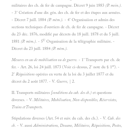
militaires des ch. de fer de campagne. Décret 9 juin 1883
(P. mein.).
- 3° Création d'une dir. gén. des ch. de fer et des étapes aux armées.
- Décret 7 juill. 1884
(P. mèm.).
- 4° Organisaiion et admin des
sections techniques d'ouvriers de ch. de fer de campagne. - Décret
du 23 déc. 1876, modifié par décrets du 18 juill. 1878 et du 5 juill.
U
1881
(P. mèm.).
- 5
Organisaiion de la télégraphie militaire. -
Décret du 23 juill. 1884
(P. mèm.).
Mesures en cas de mobilisation ou de guerre.
- 1° Transports par ch. de
er
fer. - Art. 26, loi 24 juill. 1873 (Voir ci-dessus, 2° note du § 1
). -
2°
Réquisitions
opérées en vertu de la loi du 3 juillet 1877 et du
décret du 2 août 1877. - V.
Guerre,
| 2.
II.
Transports militaires
[conditions du cah. des ch.)
et questions
diverses. - V.
Militaires, Mobilisation, Non-disponibles, Réservistes,
Trains et Transports.
Stipulations diverses (Art. 54 et suiv. du cah. des ch.). - V.
Cah. des
ch.
- V. aussi
Administrations, Douane, Militaires, Réquisitions, Postes,