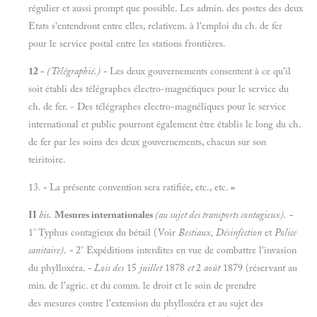
régulier et aussi prompt que possible. Les admin. des postes des deux
Etats s'entendront entre elles, relativem. à l'emploi du ch. de fer
pour le service postal entre les stations frontières.
12 -
(Télégraphié.)
-
Les deux gouvernements consentent à ce qu'il
soit établi des télégraphes électro-magnétiques pour le service du
ch. de fer. - Des télégraphes electro-magnéliques pour le service
international et public pourront également être établis le long du ch.
de fer par les soins des deux gouvernements, chacun sur son
teiritoire.
13.
-
La présente convention sera ratifiée, etc., etc.
»
II
bis.
Mesures internationales
(au sujet des transports contagieux).
-
1° Typhus contagieux du bétail (Voir
Bestiaux, Désinfection
et
Police
sanitaire).
-
2° Expéditions interdites en vue de combattre l'invasion
du phylloxéra.
-
Lois des
15
juillet
1878
et
2
août
1879 (réservant au
min. de l'agric. et du comm. le droit et le soin de prendre
des mesures contre l'extension du phylloxéra et au sujet des