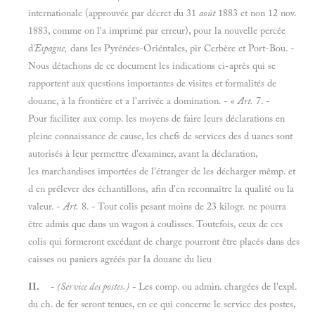
internationale (approuvée par décret du 31
août
1883 et non 12 nov.
1883, comme on l'a imprimé par erreur), pour la nouvelle percée
d
'Espagne,
dans les Pyrénées-Oriéntales, pir Cerbère et Port-Bou. -
Nous détachons de ce document les indications ci-après qui se
rapportent aux questions importantes de visites et formalités de
douane, à la frontière et a l'arrivée a domination. - «
Art.
7. -
Pour faciliter aux comp. les moyens de faire leurs déclarations en
pleine connaissance de cause, les chefs de services des d uanes sont
autorisés à leur permettre d'examiner, avant la déclaration,
les marchandises importées de l'étranger de les décharger mêmp. et
d en prélever des échantillons, afin d'en reconnaître la qualité ou la
valeur. -
Art.
8. - Tout colis pesant moins de 23 kilogr. ne pourra
être admis que dans un wagon à coulisses. Toutefois, ceux de ces
colis qui formeront excédant de charge pourront être placés dans des
caisses ou paniers agréés par la douane du lieu
II.
-
(Service des postes.)
-
Les comp. ou admin. chargées de l'expl.
du ch. de fer seront tenues, en ce qui concerne le service des postes,