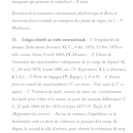
transports qui peuvent s'y rattacher).
-
P. mém.
Exécution de la convention internationale phylloxérique de Berne et
documents divers
(relatifs au transport des plants de vigne, etc.).
-
V.
Phylloxéra.
III.
Litiges relatifs au trafic international. -
1° Irrégularités de
douane (Indications diverses).
G.
C., 4 déc. 187li, 11 févr, 1878 et
trib. comm. Seine, 9 avril 1869,
(Y.
Douane).
- 2° Choix de
l'itinéraire des marchandises (obligations de la comp. de départ).
G.
C., 24 avril 1872, 4 août 1885, etc. (V.
Exportation,
§
2, et
Itinéraire,
§
3
bis).
- 3? Perte de bagages
(V.
Bagages,
|| 8 et 9). - 4°
Avarie,
perte
ou
retard
(de marchandises) (V. ces mots.
-
Voir aussi le 7° ci-
après). - 5° Violation de tarifs, erreurs de taxes, etc. (combinaison
des tarifs pour l'aller et le retour ou pour des sections différentes). C.
C. 27 juill. 1869,18 fév. 1874 et 4 juin 1877 (V.
Tarifs,
§ 9)
(Réparation des erreurs).
- Au cas de surtaxes, l'expéditeur ou le
destinataire sont en droit de s'adresser, le premier
à
la comp. de
départ, le second
à
celle d'arrivée, pour obtenir la restitution du trop