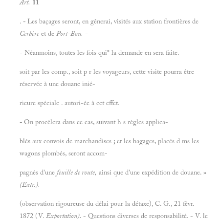
Art.
11
.
-
Les baçages seront, en gênerai, visités aux station frontières de
Cerbère
et de
Port-Bon.
-
- Néanmoins, toutes les fois qui* la demande en sera faite.
soit par les comp., soit p r les voyageurs, cette visite pourra être
réservée à une douane inié-
rieure spéciale . autori-ée à cet effet.
-
On procèlera dans ce cas, suivant h s règles applica-
blés aux convois de marchandises
;
et les bagages, placés d ms les
wagons plombés, seront accom-
pagnés d'une
feuille de route,
ainsi que d'une expédition de douane.
»
(Extr.).
(observation rigoureuse du délai pour la détaxe), C. G., 21 févr.
1872 (V.
Exportation).
- Questions diverses de responsabilité. - V. le