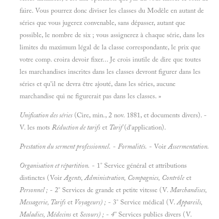
faire. Vous pourrez donc diviser les classes du Modèle en autant de
séries que vous jugerez convenable, sans dépasser, autant que
possible, le nombre de six ; vous assignerez à chaque série, dans les
limites du maximum légal de la classe correspondante, le prix que
votre comp. croira devoir fixer... Je crois inutile de dire que toutes
les marchandises inscrites dans les classes devront figurer dans les
séries et qu'il ne devra être ajouté, dans les séries, aucune
marchandise qui ne figurerait pas dans les classes. »
Unification des séries
(Cire, min., 2 nov. 1881, et documents divers). -
V. les mots
Réduction de tarifs
et
Tarif
(d'application).
Prestation du serment professionnel.
-
Formalités.
- Voir
Assermentation.
Organisation et répartition.
- 1° Service général et attributions
distinctes (Voir
Agents, Administration, Compagnies, Contrôle
et
Personnel ;
- 2° Services de grande et petite vitesse (V.
Marchandises,
Messagerie, Tarifs
et
Voyageurs) ;
- 3° Service médical (V.
Appareils,
Maladies, Médecins
et
Secours) ;
-
4°
Services publics divers (V.