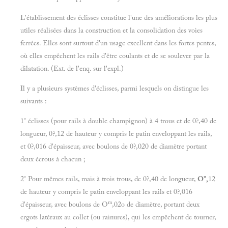
L'établissement des éclisses constitue l'une des améliorations les plus
utiles réalisées dans la construction et la consolidation des voies
ferrées. Elles sont surtout d'un usage excellent dans les fortes pentes,
où elles empêchent les rails d'être coulants et de se soulever par la
dilatation. (Ext. de l'enq. sur l'expl.)
Il y a plusieurs systèmes d'éclisses, parmi lesquels on distingue les
suivants :
1° éclisses (pour rails à double champignon) à 4 trous et de 0?,40 de
longueur, 0?,12 de hauteur y compris le patin enveloppant les rails,
et 0?,016 d'épaisseur, avec boulons de 0?,020 de diamètre portant
deux écrous à chacun ;
2° Pour mêmes rails, mais à trois trous, de 0?,40 de longueur,
O",
12
de hauteur y compris le patin enveloppant les rails et 0?,016
m
d'épaisseur, avec boulons de O
,02o de diamètre, portant deux
ergots latéraux au collet (ou rainures), qui les empêchent de tourner,