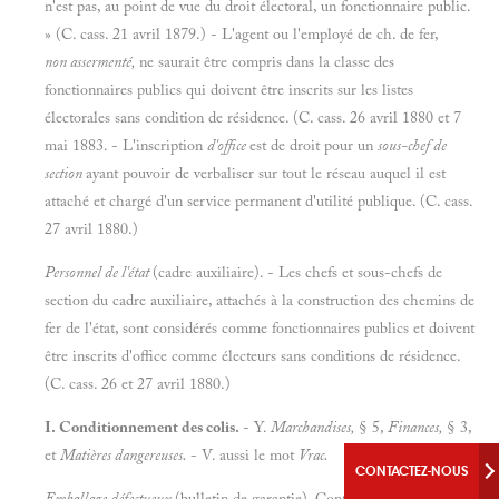
n'est pas, au point de vue du droit électoral, un fonctionnaire public.
» (C. cass. 21 avril 1879.) - L'agent ou l'employé de ch. de fer,
non assermenté,
ne saurait être compris dans la classe des
fonctionnaires publics qui doivent être inscrits sur les listes
électorales sans condition de résidence. (C. cass. 26 avril 1880 et 7
mai 1883. - L'inscription
d'office
est de droit pour un
sous-chef de
section
ayant pouvoir de verbaliser sur tout le réseau auquel il est
attaché et chargé d'un service permanent d'utilité publique. (C. cass.
27 avril 1880.)
Personnel de l'état
(cadre auxiliaire). - Les chefs et sous-chefs de
section du cadre auxiliaire, attachés à la construction des chemins de
fer de l'état, sont considérés comme fonctionnaires publics et doivent
être inscrits d'office comme électeurs sans conditions de résidence.
(C. cass. 26 et 27 avril 1880.)
I. Conditionnement des colis.
- Y.
Marchandises,
§ 5,
Finances,
§ 3,
et
Matières dangereuses.
- V. aussi le mot
Vrac.
CONTACTEZ-NOUS
Emballage défectueux
(bulletin de garantie). Contestation relative à