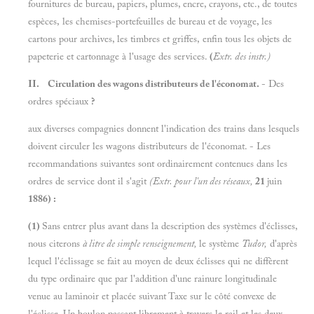
fournitures de bureau, papiers, plumes, encre, crayons, etc., de toutes
espèces, les chemises-portefeuilles de bureau et de voyage, les
cartons pour archives, les timbres et griffes, enfin tous les objets de
papeterie et cartonnage à l'usage des services.
(
Extr.
des
instr.)
II. Circulation des wagons distributeurs de l'économat.
- Des
ordres spéciaux
?
aux diverses compagnies donnent l'indication des trains dans lesquels
doivent circuler les wagons distributeurs de l'économat. - Les
recommandations suivantes sont ordinairement contenues dans les
ordres de service dont il s'agit
(Extr. pour l'un des réseaux,
21
juin
1886) :
(1)
Sans entrer plus avant dans la description des systèmes d'éclisses,
nous citerons
à
litre de simple renseignement,
le système
Tudor,
d'après
lequel l'éclissage se fait au moyen de deux éclisses qui ne diffèrent
du type ordinaire que par l'addition d'une rainure longitudinale
venue au laminoir et placée suivant Taxe sur le côté convexe de
l'éclisse. Un boulon passant librement à travers le rail et les deux