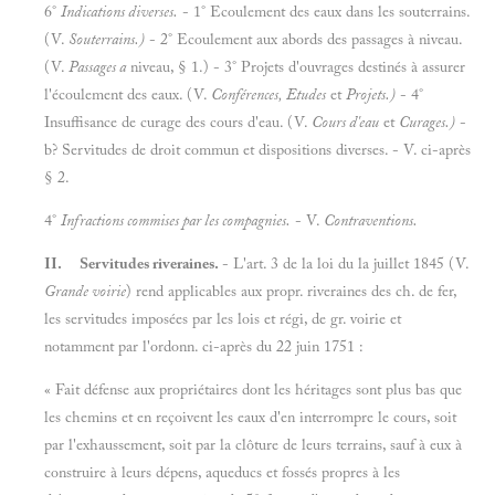
6°
Indications diverses.
- 1° Ecoulement des eaux dans les souterrains.
(V.
Souterrains.)
- 2° Ecoulement aux abords des passages à niveau.
(V.
Passages a
niveau, § 1.) - 3° Projets d'ouvrages destinés à assurer
l'écoulement des eaux. (V.
Conférences, Etudes
et
Projets.)
- 4°
Insuffisance de curage des cours d'eau. (V.
Cours d'eau
et
Curages.)
-
b? Servitudes de droit commun et dispositions diverses. - V. ci-après
§ 2.
4°
Infractions commises par les compagnies.
- V.
Contraventions.
II.
Servitudes riveraines.
- L'art. 3 de la loi du la juillet 1845 (V.
Grande voirie
) rend applicables aux propr. riveraines des ch. de fer,
les servitudes imposées par les lois et régi, de gr. voirie et
notamment par l'ordonn. ci-après du 22 juin 1751 :
« Fait défense aux propriétaires dont les héritages sont plus bas que
les chemins et en reçoivent les eaux d'en interrompre le cours, soit
par l'exhaussement, soit par la clôture de leurs terrains, sauf à eux à
construire à leurs dépens, aqueducs et fossés propres à les