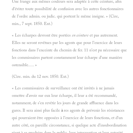
Une frange aux mêmes couleurs sera adaptée à cette ceinture, afin
d'éviter toute possibilité de confusion avec les autres fonctionnaires
de l'ordre admin. ou judic. qui portent le même insigne. » (Cire,
min., 7 sept. 1850. Ext.)
« Les écharpes devront être portées
en ceinture
et pas autrement.
Elles ne seront revêtues par les agents que pour l'exercice de leurs
fonctions dans l'enceinte du chemin de fer. 11 n'est pa nécessaire que
les commissaires partent constamment leur écharpe d'une manière
ostensible..... »
(Cire. min. du 12 nov. 1850. Ext.)
« Les commissaires de surveillance ont été invités à ne jamais
omettre d'avoir sur eux leur écharpe, il leur a été recommandé,
notamment, de s'en revêtir les jours de grande affluence dans les
gares. Il sera ainsi plus facile
à
res agents de prévenir les résistances
qui pourraient être opposées à l'exercice de leurs fonctions, et d'un
autre côté, en pareille circonstance, si quelque acte d'insubordination
vient à se produire dans le public, leur intervention et leur autorité