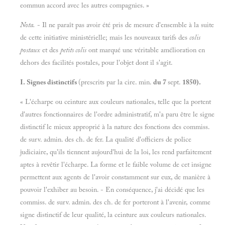
eommun accord avec les autres compagnies. »
Nota.
- Il ne paraît pas avoir été pris de mesure d'ensemble à la suite
de cette initiative ministérielle; mais les nouveaux tarifs des
colis
postaux
et des
petits colis
ont marqué une véritable amélioration en
dehors des facilités postales, pour l'objet dont il s'agit.
I. Signes distinctifs
(prescrits par la cire. min.
du 7
sept.
1850).
« L'écharpe ou ceinture aux couleurs nationales, telle que la portent
d'autres fonctionnaires de l'ordre administratif, m'a paru être le signe
distinctif le mieux approprié à la nature des fonctions des commiss.
de surv. admin. des ch. de fer. La qualité d'officiers de police
judiciaire, qu'ils tiennent aujourd'hui de la loi, les rend parfaitement
aptes à revêtir l'écharpe. La forme et le faible volume de cet insigne
permettent aux agents de l'avoir constamment sur eux, de manière à
pouvoir l'exhiber au besoin. - En conséquence, j'ai décidé que les
commiss. de surv. admin. des ch. de fer porteront à l'avenir, comme
signe distinctif de leur qualité, la ceinture aux couleurs nationales.