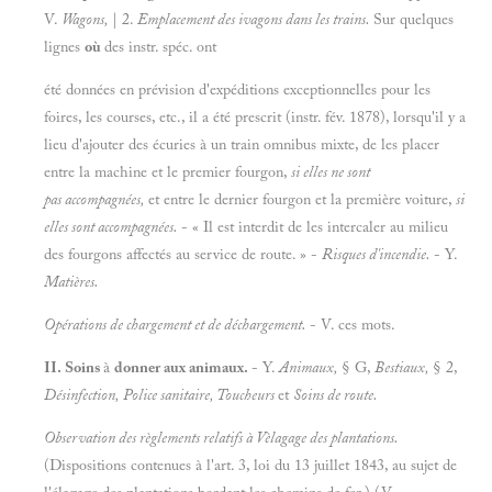
V.
Wagons,
| 2.
Emplacement des ivagons dans les trains.
Sur quelques
lignes
où
des instr. spéc. ont
été données en prévision d'expéditions exceptionnelles pour les
foires, les courses, etc., il a été prescrit (instr. fév. 1878), lorsqu'il y a
lieu d'ajouter des écuries à un train omnibus mixte, de les placer
entre la machine et le premier fourgon,
si elles ne sont
pas accompagnées,
et entre le dernier fourgon et la première voiture,
si
elles sont accompagnées.
- « Il est interdit de les intercaler au milieu
des fourgons affectés au service de route. » -
Risques d'incendie.
- Y.
Matières.
Opérations de chargement et de déchargement.
- V. ces mots.
II. Soins
à
donner aux animaux.
- Y.
Animaux,
§ G,
Bestiaux,
§ 2,
Désinfection, Police sanitaire, Toucheurs
et
Soins de route.
Observation des règlements relatifs à Vèlagage des plantations.
(Dispositions contenues à l'art. 3, loi du 13 juillet 1843, au sujet de