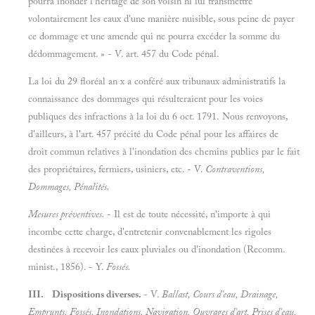
pourra inonder l'héritage de son voisin ni lui transmettre
volontairement les eaux d'une manière nuisible, sous peine de payer
ce dommage et une amende qui ne pourra excéder la somme du
dédommagement. » - V. art. 457 du Code pénal.
La loi du 29 floréal an x a conféré aux tribunaux administratifs la
connaissance des dommages qui résulteraient pour les voies
publiques des infractions à la loi du 6 oct. 1791. Nous renvoyons,
d'ailleurs, à l'art. 457 précité du Code pénal pour les affaires de
droit commun relatives à l'inondation des chemins publics par le fait
des propriétaires, fermiers, usiniers, etc. - V.
Contraventions,
Dommages, Pénalités.
Mesures préventives.
- Il est de toute nécessité, n'importe à qui
incombe cette charge, d'entretenir convenablement les rigoles
destinées à recevoir les eaux pluviales ou d'inondation (Recomm.
minist., 1856). - Y.
Fossés.
III. Dispositions diverses.
- V.
Ballast, Cours d'eau, Drainage,
Emprunts, Fossés, Inondations, Navigation, Ouvrages d'art, Prises d'eau,