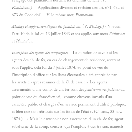
l'élagage des plantations bordant les chemins de fer.) (V.
Plantations.)
-- Applications diverses et revision des art. 671, 672 et
673 du Code civil. - V. le môme mot,
Plantations.
Abatage et suppression d'office des plantations.
(V.
Abatage.)
- V. aussi
l'art. 10 de la loi du 13 juillet 1843 et ses applic. aux mots
Bâtiments
et
Plantations.
Inscription des agents des compagnies.
- La question de savoir si les
agents des ch. de fer, en cas de changement de résidence, rentrent
sous l'applic. delà loi du 7 juillet 1874, au point de vue de
l'inscription d'office sur les listes électorales a été appréciée par
les arrêts ci-après résumés de la C. de cass. : « Les agents
assermentés d'une comp. de ch. fer sont des
fonctionnaires publics,
-au
point de vue du
droit électoral,
- comme citoyens investis d'un
caractère public et chargés d'un service permanent d'utilité publique,
et bien que non rétribués sur les fonds de l'état ». (C. cass., 23 nov.
1874.) - « Mais le cantonnier non assermenté d'un ch. de fer, agent
subalterne de la comp. concess. qui l'emploie à des travaux manuels,