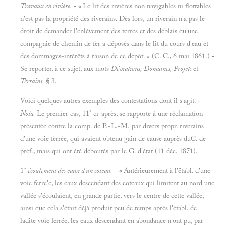
Travaux en rivière.
- «
Le lit des rivières non navigables ni flottables
n'est pas la propriété des riverains. Dès lors, un riverain n'a pas le
droit de demander l'enlèvement des terres et des déblais qu'une
compagnie de chemin de fer a déposés dans le lit du cours d'eau et
des dommages-intérêts à raison de ce dépôt. » (C. C., 6 mai 1861.)
-
Se reporter, à ce sujet, aux mots
Déviations, Domaines, Projets
et
Terrains,
§
3.
Voici quelques autres exemples des contestations dont il s'agit.
-
Nota.
Le premier cas, 11° ci-après, se rapporte à une réclamation
présentée contre la comp. de P.-L.-M. par divers propr. riverains
d'une voie ferrée, qui avaient obtenu gain de cause auprès duC. de
préf., mais qui ont été déboutés par le G. d'état (11 déc. 1871).
1°
écoulement des eaux d'un coteau.
-
«
Antérieurement à l'ëtabl. d'une
voie ferre'e, les eaux descendant des eoteaux qui limitent au nord une
vallée s'écoulaient, en grande partie, vers le centre de cette vallée;
ainsi que cela s'était déjà produit peu de temps après l'établ. de
ladite voie ferrée, les eaux descendant en abondance n'ont pu, par