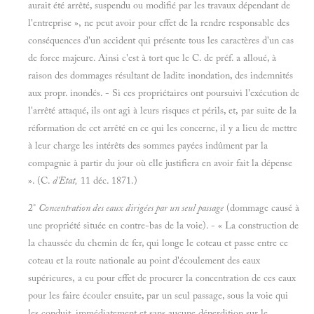
aurait été arrêté, suspendu ou modifié par les travaux dépendant de
l'entreprise », ne peut avoir pour effet de la rendre responsable des
conséquences d'un accident qui présente tous les caractères d'un cas
de force majeure. Ainsi c'est à tort que le C. de préf. a alloué, à
raison des dommages résultant de ladite inondation, des indemnités
aux propr. inondés. - Si ces propriétaires ont poursuivi l'exécution de
l'arrêté attaqué, ils ont agi à leurs risques et périls, et, par suite de la
réformation de cet arrêté en ce qui les concerne, il y a lieu de mettre
à leur charge les intérêts des sommes payées indûment par la
compagnie à partir du jour où elle justifiera en avoir fait la dépense
». (C.
d'Etat,
11 déc. 1871.)
2°
Concentration des eaux dirigées par un seul passage
(dommage causé à
une propriété située en contre-bas de la voie). - « La construction de
la chaussée du chemin de fer, qui longe le coteau et passe entre ce
coteau et la route nationale au point d'écoulement des eaux
supérieures, a eu pour effet de procurer la concentration de ces eaux
pour les faire écouler ensuite, par un seul passage, sous la voie qui
les conduit, immédiatement et sans aucune déperdition sur le