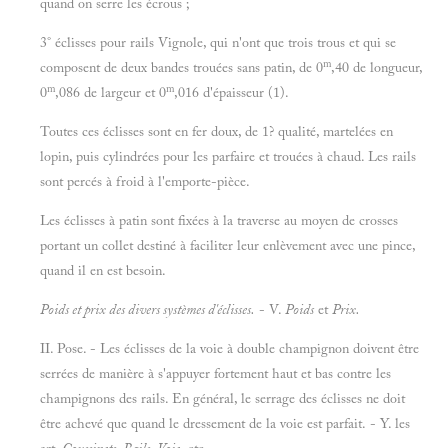
quand on serre les écrous ;
3° éclisses pour rails Vignole, qui n'ont que trois trous et qui se
m
composent de deux bandes trouées sans patin, de 0
,40 de longueur,
m
m
0
,086 de largeur et 0
,016 d'épaisseur (1).
Toutes ces éclisses sont en fer doux, de 1? qualité, martelées en
lopin, puis cylindrées pour les parfaire et trouées à chaud. Les rails
sont percés à froid à l'emporte-pièce.
Les éclisses à patin sont fixées à la traverse au moyen de crosses
portant un collet destiné à faciliter leur enlèvement avec une pince,
quand il en est besoin.
Poids et prix des divers systèmes d'éclisses.
- V.
Poids
et
Prix.
II. Pose. - Les éclisses de la voie à double champignon doivent être
serrées de manière à s'appuyer fortement haut et bas contre les
champignons des rails. En général, le serrage des éclisses ne doit
être achevé que quand le dressement de la voie est parfait. - Y. les