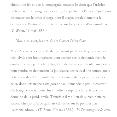
chemin de fer et que la compagnie conteste le droit que l'usinier
prétend avoir à l'usage de ces eaux, il appartient à l'autorité judiciaire
de statuer sur le droit d'usage dont il s'agit, préalablement à la
décision de l'autorité administrative sur la question d'indemnité.
»
(C. d'état, 19 mai 1858.)
-
Yoir, à ce sujet, les art.
Cours d'eau
et
Prises d'eau.
Eaux de sources.
- «
Les ch. de fer faisant partie de la gr. voirie, les
trib. civils sont incompétents pour statuer sur la demande formée
contre une comp. de ch. de fer, à fin de travaux à exécuter sur la voie
pour rendre au demandeur la jouissance des eaux d'une source, mais
la fixation des domm.-intérêts dus à raison de la privation de ces
eaux, dont l'existence a été garantie au demandeur par un contrat
d'échange survenu entre lui et ladite comp. de ch. de fer, est du
domaine de la jurid. civile. Toutefois il y a lieu de surseoir sur ce
second chef jusqu'à ce qu'il ait été statué sur le premier par
l'autorité admin. » (T. Seine, l"mars 1862.)
-
V.
Dommages et Sources.