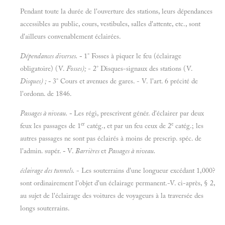
Pendant toute la durée de l'ouverture des stations, leurs dépendances
accessibles au public, cours, vestibules, salles d'attente, etc., sont
d'ailleurs convenablement éclairées.
Dépendances diverses.
-
1° Fosses à piquer le feu (éclairage
obligatoire) (V.
Fosses);
- 2° Disques-signaux des stations (V.
Disques) ;
-
3° Cours et avenues de gares. - V. l'art. 6 précité de
l'ordonn. de 1846.
Passages
à
niveau.
-
Les régi, prescrivent génér. d'éclairer par deux
er
e
feux les passages de 1
catég., et par un feu ceux de 2
catég.; les
autres passages ne sont pas éclairés à moins de prescrip. spéc. de
l'admin. supér.
-
V.
Barrières
et
Passages
à
niveau.
éclairage des tunnels.
- Les souterrains d'une longueur excédant 1,000?
sont ordinairement l'objet d'un éclairage permanent.-V. ci-après, § 2,
au sujet de l'éclairage des voitures de voyageurs à la traversée des
longs souterrains.