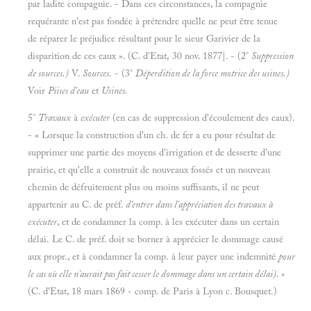
par ladite compagnie. - Dans ces circonstances, la compagnie
requérante n'est pas fondée à prétendre quelle ne peut être tenue
de réparer le préjudice résultant pour le sieur Garivier de la
disparition de ces eaux ». (C. d'Etat, 30 nov. 1877|. - (2°
Suppression
de sources.)
V.
Sources.
- (3°
Déperdition de la force motrice des usines.)
Voir
Piises d'eau
et
Usines.
5°
Travaux
à
exécuter
(en cas de suppression d'écoulement des eaux).
- « Lorsque la construction d'un ch. de fer a eu pour résultat de
supprimer une partie des moyens d'irrigation et de desserte d'une
prairie, et qu'elle a construit de nouveaux fossés et un nouveau
chemin de défruitement plus ou moins suffisants, il ne peut
appartenir au C. de préf.
d'entrer dans l'appréciation des travaux à
exécuter
, et de condamner la comp. à les exécuter dans un certain
délai. Le C. de préf. doit se borner à apprécier le dommage causé
aux propr., et à condamner la comp. à leur payer une indemnité
pour
le cas où elle n'aurait pas fait cesser le dommage dans un certain délai). »
(C. d'Etat, 18 mars 1869 - comp. de Paris à Lyon c. Bousquet.)