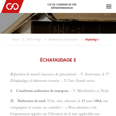
CIE DE CHEMINS DE FER
DÉPARTEMENTAUX
Accueil
CFD héritage
Dictionnaire du ferroviaire
échafaudage s
ÉCHAFAUDAGE S
er
Réparation de tunnels
(mesures de précaution). - V.
Souterrains,
§ 1
.
Echafaudages de bâtiments riverains.
- Y. l'art.
Grande voirie.
I. Conditions ordinaires de transport.
- V.
Marchandises
et
Tarifs.
II. Réduction de tarif.
(Cire. min. adressée, le
15
mars
1864,
aux
compagnies et comm. au contrôle). - « Mon attention a été
fréquemment appelée sur l'élévation de la taxe applicable aux