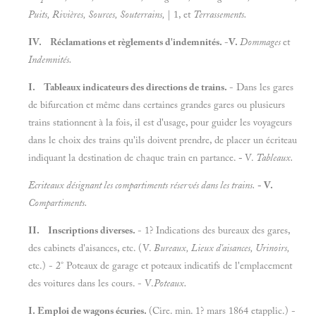
Puits, Rivières, Sources, Souterrains,
| 1, et
Terrassements.
IV. Réclamations et règlements d'indemnités.
-
V.
Dommages
et
Indemnités.
I. Tableaux indicateurs des directions de trains.
- Dans les gares
de bifurcation et même dans certaines grandes gares ou plusieurs
trains stationnent à la fois, il est d'usage, pour guider les voyageurs
dans le choix des trains qu'ils doivent prendre, de placer un écriteau
indiquant la destination de chaque train en partance.
-
V.
Tableaux.
Ecriteaux désignant les compartiments réservés dans les trains.
- V.
Compartiments.
II. Inscriptions diverses.
- 1? Indications des bureaux des gares,
des cabinets d'aisances, etc. (V.
Bureaux, Lieux d'aisances, Urinoirs,
etc.) - 2° Poteaux de garage et poteaux indicatifs de l'emplacement
des voitures dans les cours. - V.
Poteaux.
I. Emploi de wagons écuries.
(Cire. min. 1? mars 1864 etapplic.) -