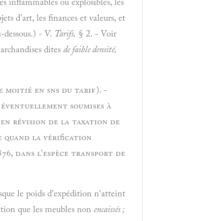
es inflammables ou explosibles, les
ts d'art, les finances et valeurs, et
u-dessous.) - V.
Tarifs,
§ 2. - Voir
marchandises dites
de faible densité,
moitié en sns du tarif). -
 éventuellement soumises à
 en révision de la taxation de
e quand la vérification
876, dans l'espèce transport de
que le poids d'expédition n'atteint
ration que les meubles non
encaissés ;