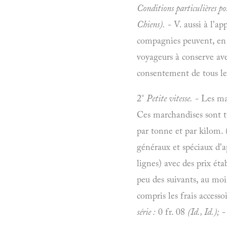
Conditions particulières po
Chiens).
- V. aussi à l'ap
compagnies peuvent, en 
voyageurs à conserve ave
consentement de tous le
2°
Petite vitesse.
- Les ma
Ces marchandises sont ta
par tonne et par kilom. 
généraux et spéciaux d'a
lignes) avec des prix éta
peu des suivants, au moin
compris les frais accesso
série :
0 fr. 08
(Id., Id.);
-