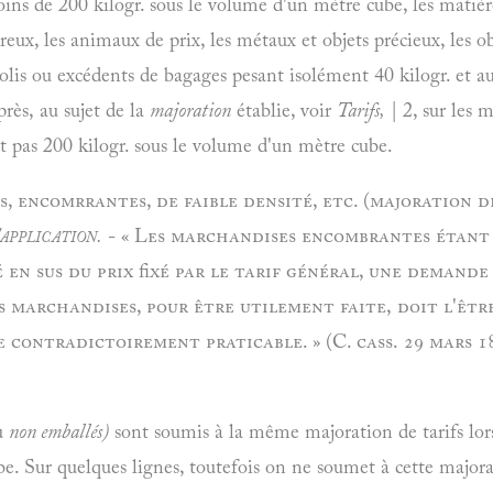
oins de 200 kilogr. sous le volume d'un mètre cube, les matièr
ux, les animaux de prix, les métaux et objets précieux, les obje
colis ou excédents de bagages pesant isolément 40 kilogr. et a
près, au sujet de la
majoration
établie, voir
Tarifs,
| 2, sur les 
nt pas 200 kilogr. sous le volume d'un mètre cube.
 encomrrantes, de faible densité, etc. (majoration de 
'application.
- « Les marchandises encombrantes étant
 en sus du prix fixé par le tarif général, une demande
s marchandises, pour être utilement faite, doit l'êtr
 contradictoirement praticable. » (C. cass. 29 mars 1
u
non emballés)
sont soumis à la même majoration de tarifs lors
ube. Sur quelques lignes, toutefois on ne soumet à cette majo