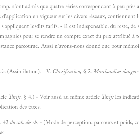
 comp. n'ont admis que quatre séries correspondant à peu près a
fs d'application en vigueur sur les divers réseaux, contiennent
'appliquent lesdits tarifs. - Il est indispensable, du reste, de
mpagnies pour se rendre un compte exact du prix attribué à te
distance parcourue. Aussi n'avons-nous donné que pour mémoire
ées
(Assimilation). - V.
Classification,
§ 2.
Marchandises dangereu
icle
Tarifs,
§ 4.) - Voir aussi au même article
Tarifs
les indicat
plication des taxes.
.
42
du cah. des ch.
- (Mode de perception, parcours et poids, co
es.