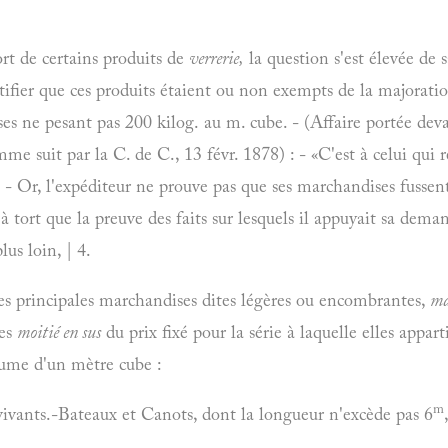
rt de certains produits de
verrerie,
la question s'est élevée de s
tifier que ces produits étaient ou non exempts de la majorati
es ne pesant pas 200 kilog. au m. cube. - (Affaire portée deva
me suit par la C. de C., 13 févr. 1878) : - «C'est à celui qui
. - Or, l'expéditeur ne prouve pas que ses marchandises fusse
t à tort que la preuve des faits sur lesquels il appuyait sa dema
lus loin, | 4.
s principales marchandises dites légères ou encombrantes,
ma
ées
moitié en sus
du prix fixé pour la série à laquelle elles appar
lume d'un mètre cube :
m
vivants.-Bateaux et Canots, dont la longueur n'excède pas 6