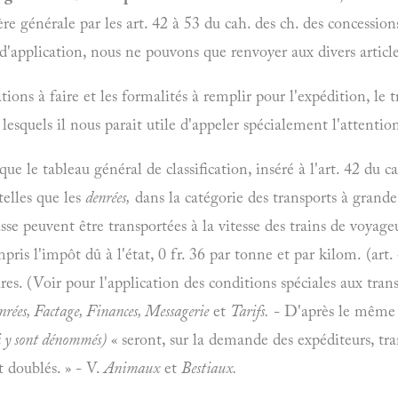
re générale par les art. 42 à 53 du cah. des ch. des concession
 d'application, nous ne pouvons que renvoyer aux divers article
ions à faire et les formalités à remplir pour l'expédition, le tr
 lesquels il nous parait utile d'appeler spécialement l'attention
que le tableau général de classification, inséré à l'art. 42 d
telles que les
denrées,
dans la catégorie des transports à grande v
asse peuvent être transportées à la vitesse des trains de voya
ris l'impôt dû à l'état, 0 fr. 36 par tonne et par kilom. (art. 
ires. (Voir pour l'application des conditions spéciales aux tran
nrées, Factage, Finances, Messagerie
et
Tarifs.
- D'après le même ar
i y sont dénommés)
« seront, sur la demande des expéditeurs, tran
t doublés. » - V.
Animaux
et
Bestiaux.