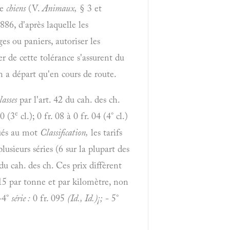
le
chiens
(V.
Animaux,
§ 3 et
886, d'après laquelle les
s ou paniers, autoriser les
 de cette tolérance s'assurent du
 a départ qu'en cours de route.
lasses
par l'art. 42 du cah. des ch.
e
10 (3
cl.); 0 fr. 08 à 0 fr. 04 (4° cl.)
qués au mot
Classification,
les tarifs
sieurs séries (6 sur la plupart des
du cah. des ch. Ces prix diffèrent
15 par tonne et par kilomètre, non
-4°
série :
0 fr. 095
(Id., Id.)¡;
- 5°