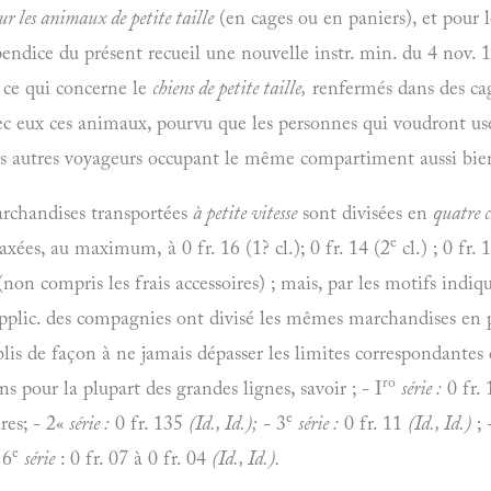
ur les animaux de petite taille
(en cages ou en paniers), et pour 
pendice du présent recueil une nouvelle instr. min. du 4 nov. 1
ce qui concerne le
chiens de petite taille,
renfermés dans des cage
c eux ces animaux, pourvu que les personnes qui voudront user
s autres voyageurs occupant le même compartiment aussi bien
rchandises transportées
à petite vitesse
sont divisées en
quatre c
e
xées, au maximum, à 0 fr. 16 (1? cl.); 0 fr. 14 (2
cl.) ; 0 fr. 
(non compris les frais accessoires) ; mais, par les motifs indi
pplic. des compagnies ont divisé les mêmes marchandises en plu
blis de façon à ne jamais dépasser les limites correspondantes 
ro
s pour la plupart des grandes lignes, savoir ; - I
série :
0 fr. 
e
ires; - 2«
série :
0 fr. 135
(Id., Id.);
- 3
série :
0 fr. 11
(Id., Id.)
; 
e
 6
série
: 0 fr. 07 à 0 fr. 04
(Id., Id.).