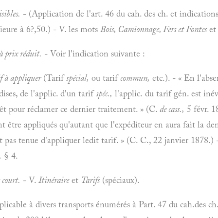
sibles.
- (Application de l'art. 46 du cah. des ch. et indications
ieure à 6?,50.) - V. les mots
Bois, Camionnage, Fers et Fontes
e
à prix réduit.
- Voir l'indication suivante :
f à appliquer
(Tarif
spécial,
ou tarif
commun,
etc.). - « En l'abs
ses, de l'applic. d'un tarif
spéc.,
l'applic. du tarif gén. est iné
rêt pour réclamer ce dernier traitement. » (C.
de cass.,
5 févr. 1
 être appliqués qu'autant que l'expéditeur en aura fait la de
 pas tenue d'appliquer ledit tarif. » (C. C., 22 janvier 1878.) -
,
§ 4.
 court.
- V.
Itinéraire
et
Tarifs
(spéciaux).
plicable à divers transports énumérés à Part. 47 du cah.des ch.