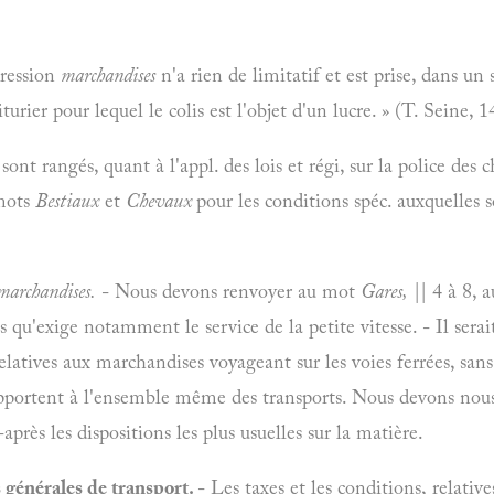
pression
marchandises
n'a rien de limitatif et est prise, dans un
ier pour lequel le colis est l'objet d'un lucre. » (T. Seine, 1
 sont rangés, quant à l'appl. des lois et régi, sur la police des c
 mots
Bestiaux
et
Chevaux
pour les conditions spéc. auxquelles 
 marchandises.
- Nous devons renvoyer au mot
Gares,
|| 4 à 8, a
qu'exige notamment le service de la petite vitesse. - Il serait di
relatives aux marchandises voyageant sur les voies ferrées, sans
pportent à l'ensemble même des transports. Nous devons nous
après les dispositions les plus usuelles sur la matière.
s générales de transport.
- Les taxes et les conditions, relativ