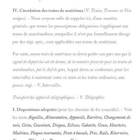
IV. Circulation des trains de matériaux
(V.
Trains, Travaux
et
Voie
unique).
- Nous croyons utile de rappeler ici, d'une manière
générale, que toutes les prescriptions obligatoires s'appliquant aux
trains de marchandises, auxquelles il n'est pas formellement dérogé
par des régi, spéc., sont applicables aux trains de matériaux.
Par suite,
aucun train de matériaux ne devra quitter une gare sans que le
signal de départ lui ait été donné, de la manière prescrite pour les trains de
marchandises, par le chef de gare,
lequel devra se conformer, pour les
intervalles à maintenir entre ce train et les trains ordinaires, aux
prescr. régi. - V.
Intervalles.
Transport des appareils télégraphiques.
- V.
Télégraphie.
I. Dispositions adoptées
(pour les chemins de fer concédés). - Voir
les mots
Aiguilles, Alimentation, Appareils, Barrières, Changements de
voie, Coins, Coussinets, Disques, Eclisses, Gabarits, Grues, Heurtoirs,
Machines, Plaques tournantes, Ponts à bascule, Prix, Rails, Réservoirs,