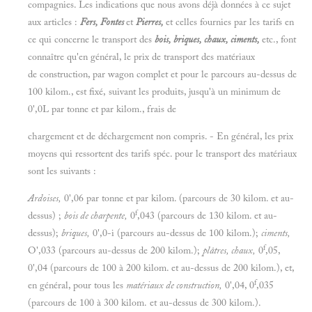
compagnies. Les indications que nous avons déjà données à ce sujet
aux articles :
Fers, Fontes
et
Pierres,
et celles fournies par les tarifs en
ce qui concerne le transport des
bois, briques, chaux, ciments,
etc., font
connaître qu'en général, le prix de transport des matériaux
de construction, par wagon complet et pour le parcours au-dessus de
100 kilom., est fixé, suivant les produits, jusqu'à un minimum de
0',0L par tonne et par kilom., frais de
chargement et de déchargement non compris. - En général, les prix
moyens qui ressortent des tarifs spéc. pour le transport des matériaux
sont les suivants :
Ardoises,
0',06 par tonne et par kilom. (parcours de 30 kilom. et au-
f
dessus) ;
bois de charpente,
0
,043 (parcours de 130 kilom. et au-
dessus);
briques,
0',0-i (parcours au-dessus de 100 kilom.);
ciments,
f
O',033 (parcours au-dessus de 200 kilom.);
plâtres, chaux,
0
,05,
0',04 (parcours de 100 à 200 kilom. et au-dessus de 200 kilom.), et,
f
en général, pour tous les
matériaux de construction,
0',04, 0
,035
(parcours de 100 à 300 kilom. et au-dessus de 300 kilom.).