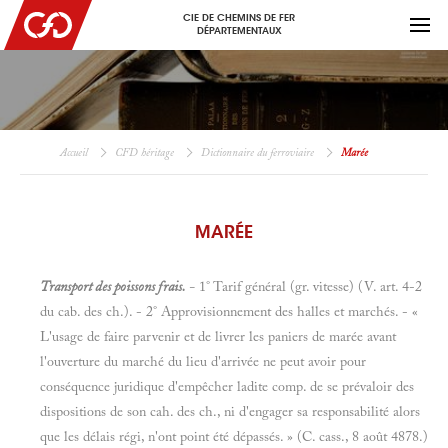
CIE DE CHEMINS DE FER
DÉPARTEMENTAUX
Accueil
CFD héritage
Dictionnaire du ferroviaire
Marée
MARÉE
Transport des poissons frais.
-
1° Tarif général (gr. vitesse) (V. art. 4-2
du cab. des ch.). - 2° Approvisionnement des halles et marchés. - «
L'usage de faire parvenir et de livrer les paniers de marée avant
l'ouverture du marché du lieu d'arrivée ne peut avoir pour
conséquence juridique d'empêcher ladite comp. de se prévaloir des
dispositions de son cah. des ch., ni d'engager sa responsabilité alors
que les délais régi, n'ont point été dépassés. » (C. cass., 8 août 4878.)