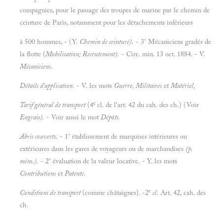
compagnies, pour le passage des troupes de marine par le chemin de
ceinture de Paris, notamment pour les détachements inférieurs
à 500 hommes, - (Y.
Chemin de ceinturé).
- 3° Mécaniciens gradés de
la flotte (
Mobilisation; Recrutement).
- Cire. min. 13 oct. 1884. - V.
Mécaniciens.
Détails d'application.
- V. les mots
Guerre, Militaires
et
Matériel,
e
Tarif général de transport
(4
cl. de l'art. 42 du cah. des ch.) (Voir
Engrais).
- Voir aussi le mot
Dépôts.
Abris couverts.
- 1° établissement de marquises intérieures ou
extérieures dans les gares de voyageurs ou de marchandises
(p.
mém.).
- 2° évaluation de la valeur locative. - Y. les mots
Contributions
et
Patente.
e
Conditions de transport
(comme châtaignes). -2
cl.
Art. 42, cah. des
ch.