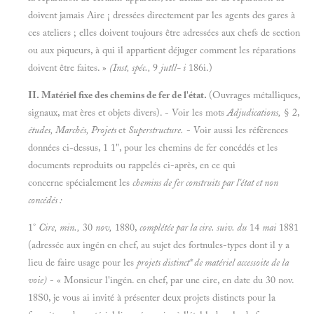
doivent jamais Aire ¡ dressées directement par les agents des gares à
ces ateliers ; elles doivent toujours être adressées aux chefs de section
ou aux piqueurs, à qui il appartient déjuger comment les réparations
doivent être faites. »
(Inst, spéc.,
9
jutll- i
186i.)
II. Matériel fixe des chemins de fer de l'état.
(Ouvrages métalliques,
signaux, mat ères et objets divers). - Voir les mots
Adjudications,
§ 2,
études, Marchés, Projets
et
Superstructure.
- Voir aussi les références
données ci-dessus, 1 1", pour les chemins de fer concédés et les
documents reproduits ou rappelés ci-après, en ce qui
concerne spécialement les
chemins de fer construits par l'état et non
concédés :
1°
Cire, min.,
30
nov,
1880,
complétée par la cire. suiv. du
14
mai
1881
(adressée aux ingén en chef, au sujet des fortnules-types dont il y a
lieu de faire usage pour les
projets distinct* de matériel accessoite de la
voie)
- « Monsieur l'ingén. en chef, par une cire, en date du 30 nov.
18S0, je vous ai invité à présenter deux projets distincts pour la