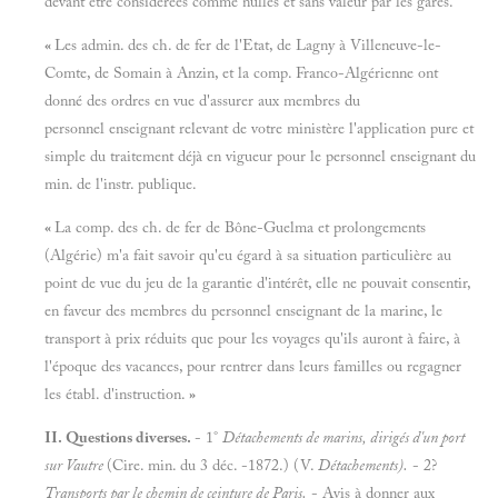
devant être considérées comme nulles et sans valeur par les gares.
«
Les admin. des ch. de fer de l'Etat, de Lagny à Villeneuve-le-
Comte, de Somain à Anzin, et la comp. Franco-Algérienne ont
donné des ordres en vue d'assurer aux membres du
personnel enseignant relevant de votre ministère l'application pure et
simple du traitement déjà en vigueur pour le personnel enseignant du
min. de l'instr. publique.
«
La comp. des ch. de fer de Bône-Guelma et prolongements
(Algérie) m'a fait savoir qu'eu égard à sa situation particulière au
point de vue du jeu de la garantie d'intérêt, elle ne pouvait consentir,
en faveur des membres du personnel enseignant de la marine, le
transport à prix réduits que pour les voyages qu'ils auront à faire, à
l'époque des vacances, pour rentrer dans leurs familles ou regagner
les établ. d'instruction.
»
II. Questions diverses.
- 1°
Détachements de marins, dirigés d'un port
sur Vautre
(Cire. min. du 3 déc. -1872.) (V.
Détachements).
- 2?
Transports par le chemin de ceinture de Paris.
- Avis à donner aux