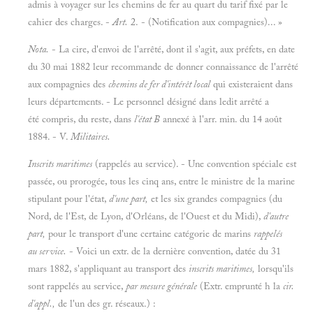
admis à voyager sur les chemins de fer au quart du tarif fixé par le
cahier des charges. -
Art.
2. - (Notification aux compagnies)... »
Nota.
- La cire, d'envoi de l'arrêté, dont il s'agit, aux préfets, en date
du 30 mai 1882 leur recommande de donner connaissance de l'arrêté
aux compagnies des
chemins de fer d'intérêt local
qui existeraient dans
leurs départements. - Le personnel désigné dans ledit arrêté a
été compris, du reste, dans
l'état B
annexé à l'arr. min. du 14 août
1884. - V.
Militaires.
Inscrits maritimes
(rappelés au service). - Une convention spéciale est
passée, ou prorogée, tous les cinq ans, entre le ministre de la marine
stipulant pour l'état,
d'une part,
et les six grandes compagnies (du
Nord, de l'Est, de Lyon, d'Orléans, de l'Ouest et du Midi),
d'autre
part,
pour le transport d'une certaine catégorie de marins
rappelés
au service.
- Voici un extr. de la dernière convention, datée du 31
mars 1882, s'appliquant au transport des
inscrits maritimes,
lorsqu'ils
sont rappelés au service,
par mesure générale
(Extr. emprunté h la
cir.
d'appl.,
de l'un des gr. réseaux.) :