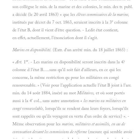
son collègue le min. de la marine et des colonies, le min. des tr. publ.
a décidé (le 20 avril 1863) « que les
élèves commissaires de la marine,
e
institués par décret du 7 oct. 1863, seraient inscrits à la 3
colonne
de l'état B, dont il vient d'être question. - Ledit état contient,
en effet, actuellement, l'énonciation dont il s'agit.
Marins en disponibilité.
(Extr. d'un arrêté min. du 18 juillet 1865) :
er
«
Art.
1
. - Les marins en disponibilité seront inscrits dans la 4?
colonne d l'état B.....sans qu'il soit fait d'ailleurs, en ce qui les
concerne, la même restriction qu pour les militaires en congé
renouvenable.
»
(Voir pour l'application actuelle l'état B joint à l'arr.
min. du 14 août 1884, inséré au mot
Militaires,
et où sont portés
aussi à la 4' col., sans autre annotation «
les marins ou militaires en
congé renouvelable,
lorsqu'ils se rendent dans leurs foyers, lorsqu'ils
sont rappelés ou qu'ils voyagent en vertu d'un ordre de service) ». -
Même observation pour les
marins, militaires et assimilés, en cas de
convocation devant les commissions de réforme
(mesure qui semble avoir