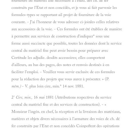
fourniture du matériel lixe nécessaire à l'étahl. des ch. de fer
construits par l'Etat et non concédés, et je vous ai fait parvenir les
formules-types se rapportant ail projet de fourniture de la voie
courante. - J'ai l'honneur de vous adresser ci-joinles celles relatives
aux accessoires de la voie. - Ces formules ont été établies de manière
à permettre aux services de construction d'indiquer* sous une
forme aussi succincte que possible, toutes les données dont le service
central du matériel fixe peut avoir besoin pour préparer avec
Certitude les adjudie. desdits accessoires; elles comportent
d'ailleurs, au bas des pages, des notes et renvois destinés à en
faciliter l'emploi. - Veuillez vous servir exclusiv. de ces formules
pour la rédaction des projets que vous aurez à présenter. » (P.
mêm.)
- V. plus loin cire, min.* 14 nov. 1881.
2°
Cire, min.,
16
mai
1881 (Attributions respectives du service
central du matériel fixe et des services de construction). - «
Monsieur l'ingén. en chef, la réception et la livraison des matériaux,
matières et objets divers nécessaires à l'armature des voies de ch. dé
fer construits par l'Etat et non concédés Coinpoftent des opérations