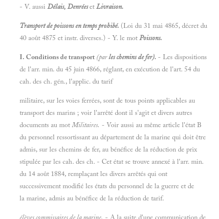
- V. aussi
Délais, Denrées
et
Livraison.
Transport de poissons en temps prohibé.
(Loi du 31 mai 4865, décret du
40 août 4875 et instr. diverses.) - Y. le mot
Poissons.
I. Conditions de transport
(par
les chemins de fer).
- Les dispositions
de l'arr. min. du 45 juin 4866, réglant, en exécution de l'art. 54 du
cah. des ch. gén., l'applic. du tarif
militaire, sur les voies ferrées, sont de tous points applicables au
transport des marins ; voir l'arrêté dont il s'agit et divers autres
documents au mot
Militaires.
- Voir aussi au même article l'état B
du personnel ressortissant au département de la marine qui doit être
admis, sur les chemins de fer, au bénéfice de la réduction de prix
stipulée par les cah. des ch. - Cet état se trouve annexé à l'arr. min.
du 14 août 1884, remplaçant les divers arrêtés qui ont
successivement modifié les états du personnel de la guerre et de
la marine, admis au bénéfice de la réduction de tarif.
élèves commissaires de la marine.
- A la suite d'une communication de