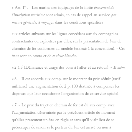
er
« Art. 1
. - Les marins des équipages de la flotte
provenant de
l'inscription maritime
sont admis, en cas de rappel au service
par
mesure générale,
à voyager dans les conditions spécifiées
aux articles suivants sur les lignes concédées aux six compagnies
contractantes ou exploitées par elles, sur la présentation de
bons
de
chemins de fer conformes au modèle (annexé à la convention).
-
Ces
bons
sont en
carton
et de
couleur blanche.
«
2 à 5 (Délivrance et usage des bons à l'aller et au retour). -
P. mèm.
«
6. - Il est accordé aux comp. sur le montant du prix réduit (tarif
militaire) une augmentation de 2 p. 100 destinée à compenser les
dépenses que leur occasionne l'organisation de ce service spécial.
«
7. - Le prix du trajet en chemin de fer est dû aux comp. avec
l'augmentation déterminée par le précédent article du moment
qu'elles présentent un
bon
en règle et sans qu'il y ait lieu de se
préoccuper de savoir si le porteur du
bon
est arrivé ou non à