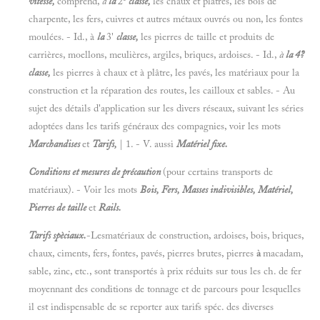
vitesse,
comprend,
à
la
2
classe,
les chaux et plâtres, les bois de
charpente, les fers, cuivres et autres métaux ouvrés ou non, les fontes
moulées. - Id., à
la
3'
classe,
les pierres de taille et produits de
carrières, moellons, meulières, argiles, briques, ardoises. - Id.,
à
la 4?
classe,
les pierres à chaux et à plâtre, les pavés, les matériaux pour la
construction et la réparation des routes, les cailloux et sables. - Au
sujet des détails d'application sur les divers réseaux, suivant les séries
adoptées dans les tarifs généraux des compagnies, voir les mots
Marchandises
et
Tarifs,
| 1. - V. aussi
Matériel fixe.
Conditions et mesures de précaution
(pour certains transports de
matériaux). - Voir les mots
Bois, Fers, Masses indivisibles, Matériel,
Pierres de taille
et
Rails.
Tarifs spèciaux.
-Lesmatériaux de construction, ardoises, bois, briques,
chaux, ciments, fers, fontes, pavés, pierres brutes, pierres
à
macadam,
sable, zinc, etc., sont transportés à prix réduits sur tous les ch. de fer
moyennant des conditions de tonnage et de parcours pour lesquelles
il est indispensable de se reporter aux tarifs spéc. des diverses