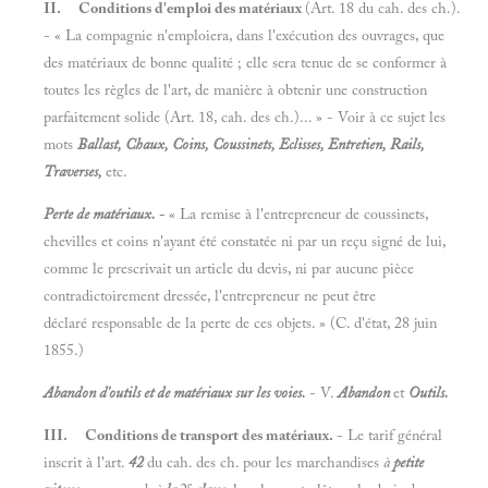
II.
Conditions d'emploi des matériaux
(Art. 18 du cah. des ch.).
- « La compagnie n'emploiera, dans l'exécution des ouvrages, que
des matériaux de bonne qualité ; elle sera tenue de se conformer à
toutes les règles de l'art, de manière à obtenir une construction
parfaitement solide (Art. 18, cah. des ch.)... » - Voir à ce sujet les
mots
Ballast, Chaux, Coins, Coussinets, Eclisses, Entretien, Rails,
Traverses,
etc.
Perte de matériaux.
-
« La remise à l'entrepreneur de coussinets,
chevilles et coins n'ayant été constatée ni par un reçu signé de lui,
comme le prescrivait un article du devis, ni par aucune pièce
contradictoirement dressée, l'entrepreneur ne peut être
déclaré responsable de la perte de ces objets. » (C. d'état, 28 juin
1855.)
Abandon d'outils et de matériaux sur les voies.
- V.
Abandon
et
Outils.
III.
Conditions de transport des matériaux.
- Le tarif général
inscrit à l'art.
42
du cah. des ch. pour les marchandises
à
petite
e