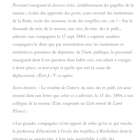
Personnel enseignant de diverses écoles.
(établissement des pupilles de la
marine ; écoles des apprentis des ports; cours normal des instituteurs
de la flotte; école des mousses; école des torpilles, etc., etc.)
-
Sur la
demande du min. de la marine, une cire, du min. des tr. publ.,
adressée aux compagnies le 17 sept. 1884, a exprimé auxdites
compagnies le désir que par assimilation avec les instituteurs et
institutrices primaires du départem. de l'instr. publique, le personnel
enseignant dont il est question dans ladite cire, soit admis à voyager
à demi-place,
en tout temps
et quelle que soit la cause du
déplacement.
(Extr
.)
-
V. ci-après:
Suites données.
-
Le résultat de l'interv. du min. des tr. publ. est ainsi
résumé dans une lettre que celui-ci a adressée, le 15 déc. 1884, à son
collègue de la marine (Extr. emprunté au
Code annoté
de
Lamé
Fleury) :
«
Les grandes compagnies n'ont opposé de refus qu'en ce qui touche
le professeur d'électricité à l'école des torpilles, à Rochefort, dont la
situation ne saurait être, à leur avis, assimilable à celle des