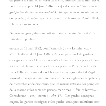
été prise à la suite, ou en vertu de la cire, adressée par le min. des tr.
publ. aux comp. le 14 janv. 1884, au sujet des
marins titulaires de la
gratification de réforme renouvelable);
cire, que nous ne mentionnons
que
p. mèm.,
de même que celle du min. de la marine, 2 août 1884,
relative au même objet.
Gardes-consignes
(admis au tarif militaire, en vertu d'un arrêté du
min. des tr. publics,
en date du 15 mai 1882, dont l'extr. suit ) : - « Le min., etc. -
Vu.....le décret d 23 janv. 1882, créant un personnel de gardes-
consignes affectés à la surv. du matériel naval dans les ports et dans
les établ. de la marine situés hors des ports ; - Vu le décret du 27
mars 1882, aux termes duquel les gardes-consignes dont il s'agit
forment un corps
militaire
soumis aux mêmes règles de compétence,
de hiérarchie et de discipline, que les marins vétérans, les pompiers
de la marine et les surv. des prisons maritimes ; - Vu les lettres... ; -
er
Considérant..., etc. - Arrête : -
Art.
1
. - Les gardes-consignes-
majors, les gardes-consignes et les gardes-consignes ambulants sont