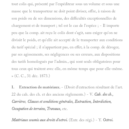
tout colis qui, présenté par l'expéditeur sous un volume et sous une
masse que le transporteur ne doit point diviser, offre, à raison de
son poids ou de ses dimensions, des difficultés exceptionnelles de
chargement et de transport ; tel est le cas de l'espèce ; - Il importe
peu que la comp. ait reçu le colis dont s'agit, sans exiger qu'on ne
divisât le poids, et qu'elle ait accepté de le transporter aux conditions
du tarif spécial ; il n'appartient pas, en effet, à la comp. de déroger,
par ses agissements, ses négligences ou ses erreurs, aux dispositions
des tarifs homologués par l'admin., qui sont seuls obligatoires pour
tous ceux qui traitent avec elle, en môme temps que pour elle-même.
» (C. C., 31 déc. 1873.)
I.
Extraction de matériaux.
- (Droit d'extraction résultant de l'art.
22 du cah. des ch. et des anciens règlements.) - V.
Cah. des ch.,
Carrières
,
Clauses et conditions générales, Extraction, Interdiction,
Occupation de terrains, Travaux,
etc.
Matériaux soumis aux droits d'octroi.
(Extr. des régi.) - Y.
Octroi.