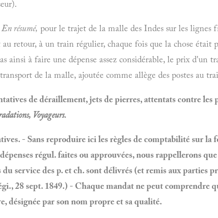
seur).
-
En résumé,
pour le trajet de la malle des Indes sur les lignes f
et au retour, à un train régulier, chaque fois que la chose était 
 pas ainsi à faire une dépense assez considérable, le prix d'un tr
 transport de la malle, ajoutée comme allège des postes au trai
tatives de déraillement, jets de pierres, attentats contre les p
radations, Voyageurs.
tives. - Sans reproduire ici les règles de comptabilité sur la
s dépenses régul. faites ou approuvées, nous rappellerons q
du service des p. et ch. sont délivrés (et remis aux parties p
égi.,
28 sept.
1849.) - Chaque mandat ne peut comprendre qu
ve, désignée par son nom propre et sa qualité.