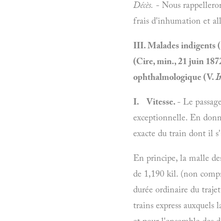
Décès.
- Nous rappelleron
frais d'inhumation et allo
III. Malades indigents (
(Cire, min., 21 juin 187
ophthalmologique (V.
I
I. Vitesse.
- Le passage
exceptionnelle. En donna
exacte du train dont il s
En principe, la malle de
de 1,190 kil. (non compri
durée ordinaire du traje
trains express auxquels 
et pour l'ensemble des d