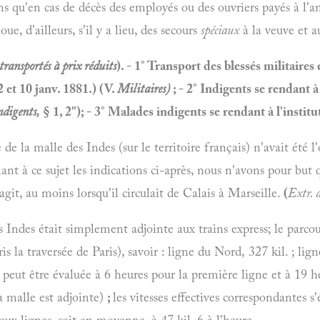
s qu'en cas de décès des employés ou des ouvriers payés à l'a
ue, d'ailleurs, s'il y a lieu, des secours
spéciaux
à la veuve et a
transportés à prix réduits
). - 1° Transport des blessés militaires
2 et 10 janv. 1881.) (V.
Militaires)
; - 2° Indigents se rendant à
ndigents,
§ 1, 2"); - 3° Malades indigents se rendant à l'institu
 de la malle des Indes (sur le territoire français) n'avait été l
nt à ce sujet les indications ci-après, nous n'avons pour but q
'agit, au moins lorsqu'il circulait de Calais à Marseille.
(
Extr. d
s Indes était simplement adjointe aux trains express; le parcou
s la traversée de Paris), savoir : ligne du Nord, 327 kil. ; ligne
t peut être évaluée à 6 heures pour la première ligne et à 19 
la malle est adjointe)
;
les vitesses effectives correspondantes s'
eux lignes, soit en moyenne, à 47 kil. 6 à l'heure.