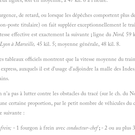
urgence, de retard, ou lorsque les dépêches comportent plus d
on-poste titulaire) on fait suppléer exceptionnellement le tra
itesse effective est exactement la suivante
;
ligne du
Nord,
59 k
Lyon
à
Marseille,
45 kil. 5; moyenne générale, 48 kil. 8.
 les tableaux officiels montrent que la vitesse moyenne du trai
s express, auxquels il est d'usage d'adjoindre la malle des Inde
ains.
 n'a pas à lutter contre les obstacles du tracé (sur le ch. du No
s une certaine proportion, par le petit nombre de véhicules du 
e suivante :
à
frein;
-
1 fourgon à frein avec
conducteur-chef
; -
2 ou au plus 3