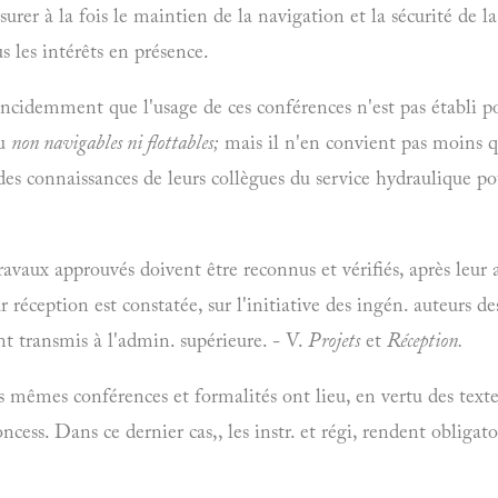
surer à la fois le maintien de la navigation et la sécurité de la
ous les intérêts en présence.
cidemment que l'usage de ces conférences n'est pas établi pou
au
non navigables ni flottables;
mais il n'en convient pas moins q
 des connaissances de leurs collègues du service hydraulique po
travaux approuvés doivent être reconnus et vérifiés, après leur
eur réception est constatée, sur l'initiative des ingén. auteurs d
t transmis à l'admin. supérieure. - V.
Projets
et
Réception.
 mêmes conférences et formalités ont lieu, en vertu des textes 
ncess. Dans ce dernier cas,, les instr. et régi, rendent obligat