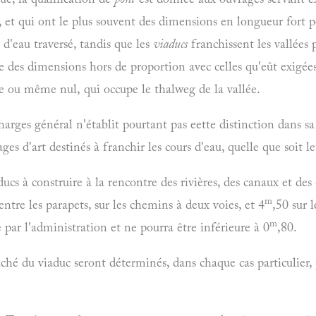
s, et qui ont le plus souvent des dimensions en longueur fort p
 d'eau traversé, tandis que les
viaducs
franchissent les vallées
e des dimensions hors de proportion avec celles qu'eût exigée
ble ou même nul, qui occupe le thalweg de la vallée.
harges général n'établit pourtant pas eette distinction dans sa
s d'art destinés à franchir les cours d'eau, quelle que soit l
aducs à construire à la rencontre des rivières, des canaux et d
m
entre les parapets, sur les chemins à deux voies, et 4
,50 sur 
m
e par l'administration et ne pourra être inférieure à 0
,80.
ché du viaduc seront déterminés, dans chaque cas particulier, p