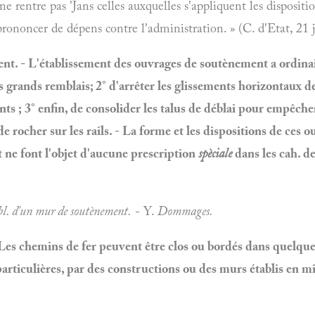
ne rentre pas 'Jans celles auxquelles s'appliquent les disposit
e prononcer de dépens contre l'administration. » (C. d'Etat, 21 
t. - L'établissement des ouvrages de soutènement a ordinai
es grands remblais;
2°
d'arrêter les glissements horizontaux de
nts ;
3°
enfin, de consolider les talus de déblai pour empêche
de rocher sur les rails. - La forme et les dispositions de ces
t ne font l'objet d'aucune prescription
spèciale
dans les cah. de
bl. d'un mur de soutènement.
- Y.
Dommages.
Les chemins de fer peuvent être clos ou bordés dans quelques
articulières, par des constructions ou des murs établis en m