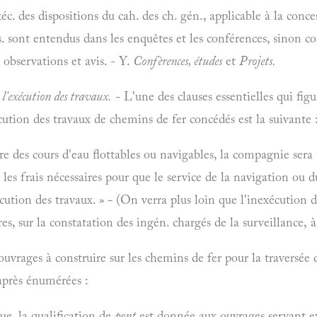
xéc. des dispositions du cah. des ch. gén., applicable à la conce
s. sont entendus dans les enquêtes et les conférences, sinon
 observations et avis. - Y.
Confèrences, études
et
Projets.
l'exécution des travaux.
- L'une des clauses essentielles qui fig
écution des travaux de chemins de fer concédés est la suivante 
tre des cours d'eau flottables ou navigables, la compagnie sera
 les frais nécessaires pour que le service de la navigation ou 
cution des travaux. » - (On verra plus loin que l'inexécution d
es, sur la constatation des ingén. chargés de la surveillance, à
uvrages à construire sur les chemins de fer pour la traversée 
-après énumérées :
ue, la qualification de
pont
est donnée aux ouvrages servant ex