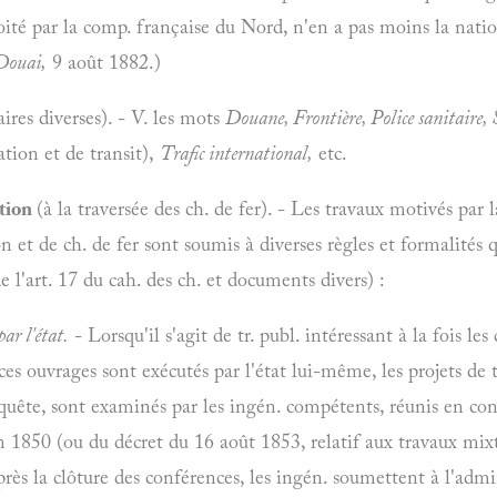
ité par la comp. française du Nord, n'en a pas moins la nationa
Douai,
9 août 1882.)
aires diverses). - V. les mots
Douane, Frontière, Police sanitaire, 
ation et de transit),
Trafic international,
etc.
ation
(à la traversée des ch. de fer). - Les travaux motivés par 
 et de ch. de fer sont soumis à diverses règles et formalités q
de l'art. 17 du cah. des ch. et documents divers) :
ar l'état.
- Lorsqu'il s'agit de tr. publ. intéressant à la fois les
es ouvrages sont exécutés par l'état lui-même, les projets de t
quête, sont examinés par les ingén. compétents, réunis en con
uin 1850 (ou du décret du 16 août 1853, relatif aux travaux mix
près la clôture des conférences, les ingén. soumettent à l'admin