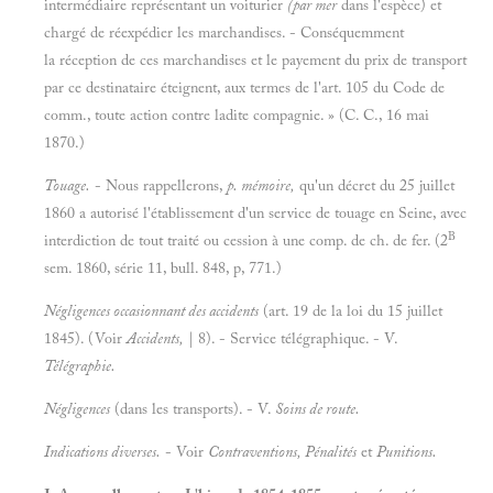
intermédiaire représentant un voiturier
(par mer
dans l'espèce) et
chargé de réexpédier les marchandises. - Conséquemment
la réception de ces marchandises et le payement du prix de transport
par ce destinataire éteignent, aux termes de l'art. 105 du Code de
comm., toute action contre ladite compagnie. » (C. C., 16 mai
1870.)
Touage.
- Nous rappellerons,
p. mémoire,
qu'un décret du 25 juillet
1860 a autorisé l'établissement d'un service de touage en Seine, avec
B
interdiction de tout traité ou cession à une comp. de ch. de fer. (2
sem. 1860, série 11, bull. 848, p, 771.)
Négligences occasionnant des accidents
(art. 19 de la loi du 15 juillet
1845). (Voir
Accidents,
| 8). - Service télégraphique. - V.
Télégraphie.
Négligences
(dans les transports). - V.
Soins de route.
Indications diverses.
- Voir
Contraventions, Pénalités
et
Punitions.