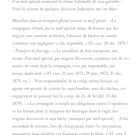
d'un tarif spécial contenant la clause habituelle de non-garantie. -
Voici le résumé de quelques décisions judiciaires sur cet objet.
Mouillure dans un transport effectué suivant un tarif spécial.
- «La
compagnie n'étant, par le tarif spécial, tenue de fournir que des
wagons non couverts ni bâchés, l'absence de bâches ne saurait
constituer une négligence à elle imputable.
»
(G. cass. 28 déc. 187b.)
-
Transport de fourrages
: «
La mouillure de foin transporté, aux
termes d'un tarif spécial, par wagons découverts, constitue une de ces
avaries de route dont la compagnie n'est pas responsable, aux
termes dudit tarif.
»
(G. cass, 21 nov. 1871, 29 janv. 1872, 31 déc.
1879, etc.) - Non-responsabilité de la comp. même lorsque ses
agents ont promis de couvrir les marchandises avec des bâches, cet
engagement ne pouvant lier la comp. du ch. de fer
(
Id.
31 déc.
1879). -
«
La compagnie a rempli ses obligations envers l'expéditeur
en lui livrant, pour le transport des fourrages dont il s'agit, des
wagons découverts et sans bâche (transport par tarif spécial). - A lui
incombait de prendre, lors du chargement, toutes les précautions
nécessaires pour protéger ces fourrages contre la pluie.
»
(G. cass.
7