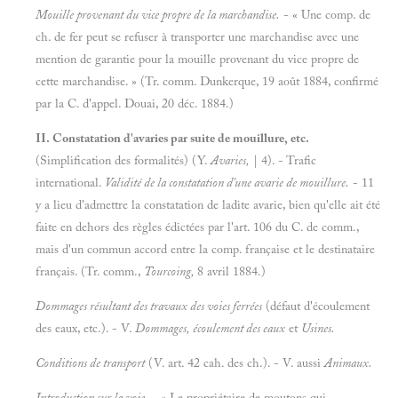
Mouille provenant du vice propre de la marchandise.
- « Une comp. de
ch. de fer peut se refuser à transporter une marchandise avec une
mention de garantie pour la mouille provenant du vice propre de
cette marchandise. » (Tr. comm. Dunkerque, 19 août 1884, confirmé
par la C. d'appel. Douai, 20 déc. 1884.)
II. Constatation d'avaries par suite de mouillure, etc.
(Simplification des formalités) (Y.
Avaries,
| 4). - Trafic
international.
Validité de la constatation d'une avarie de mouillure.
- 11
y a lieu d'admettre la constatation de ladite avarie, bien qu'elle ait été
faite en dehors des règles édictées par l'art. 106 du C. de comm.,
mais d'un commun accord entre la comp. française et le destinataire
français. (Tr. comm.,
Tourcoing,
8 avril 1884.)
Dommages résultant des travaux des voies ferrées
(défaut d'écoulement
des eaux, etc.). - V.
Dommages, écoulement des eaux
et
Usines.
Conditions de transport
(V. art. 42 cah. des ch.). - V. aussi
Animaux.
Introduction sur la voie.
- « Le propriétaire de moutons qui,