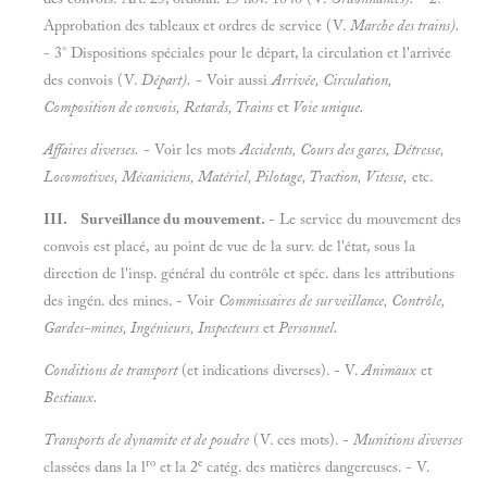
Approbation des tableaux et ordres de service (V.
Marche des trains).
- 3° Dispositions spéciales pour le départ, la circulation et l'arrivée
des convois (V.
Départ).
- Voir aussi
Arrivée, Circulation,
Composition de convois, Retards, Trains
et
Voie unique.
Affaires diverses.
- Voir les mots
Accidents, Cours des gares, Détresse,
Locomotives, Mécaniciens, Matériel, Pilotage, Traction, Vitesse,
etc.
III. Surveillance du mouvement.
- Le service du mouvement des
convois est placé, au point de vue de la surv. de l'état, sous la
direction de l'insp. général du contrôle et spéc. dans les attributions
des ingén. des mines. - Voir
Commissaires de surveillance, Contrôle,
Gardes-mines, Ingénieurs, Inspecteurs
et
Personnel.
Conditions de transport
(et indications diverses). - V.
Animaux
et
Bestiaux.
Transports de dynamite et de poudre
(V. ces mots). -
Munitions diverses
ro
e
classées dans la l
et la 2
catég. des matières dangereuses. - V.