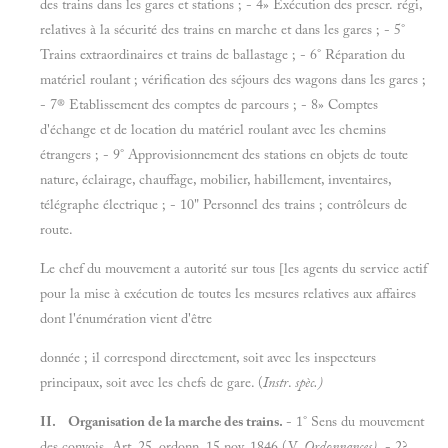
des trains dans les gares et stations ; - 4» Exécution des prescr. régi,
relatives à la sécurité des trains en marche et dans les gares ; - 5°
Trains extraordinaires et trains de ballastage ; - 6° Réparation du
matériel roulant ; vérification des séjours des wagons dans les gares ;
- 7® Etablissement des comptes de parcours ; - 8» Comptes
d'échange et de location du matériel roulant avec les chemins
étrangers ; - 9° Approvisionnement des stations en objets de toute
nature, éclairage, chauffage, mobilier, habillement, inventaires,
télégraphe électrique ; - 10" Personnel des trains ; contrôleurs de
route.
Le chef du mouvement a autorité sur tous [les agents du service actif
pour la mise à exécution de toutes les mesures relatives aux affaires
dont l'énumération vient d'être
donnée ; il correspond directement, soit avec les inspecteurs
principaux, soit avec les chefs de gare. (
Instr
.
spèc.)
II. Organisation de la marche des trains.
- 1° Sens du mouvement
des convois. Art. 25, ordonn. 15 nov. 1846 (V.
Ordonnances).
- 2?