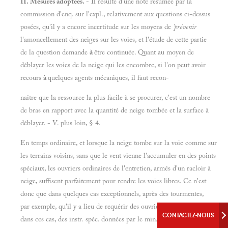
II. Mesures adoptées.
- Il résulte d'une note résumée par la
commission d'enq. sur l'expl., relativement aux questions ci-dessus
posées, qu'il y a encore incertitude sur les moyens de
'prévenir
l'amoncellement des neiges sur les voies, et l'étude de cette partie
de la question demande
à
être continuée. Quant au moyen de
déblayer les voies de la neige qui les encombre, si l'on peut avoir
recours
à
quelques agents mécaniques, il faut recon-
naître que la ressource la plus facile à se procurer, c'est un nombre
de bras en rapport avec la quantité de neige tombée et la surface à
déblayer. - V. plus loin, § 4.
En temps ordinaire, et lorsque la neige tombe sur la voie comme sur
les terrains voisins, sans que le vent vienne l'accumuler en des points
spéciaux, les ouvriers ordinaires de l'entretien, armés d'un racloir à
neige, suffisent parfaitement pour rendre les voies libres. Ce n'est
donc que dans quelques cas exceptionnels, après des tourmentes,
par exemple, qu'il y a lieu de requérir des ouvriers auxiliaires, et,
CONTACTEZ-NOUS
dans ces cas, des instr. spéc. données par le min. de la guerre