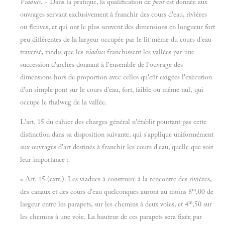
Viaducs.
- Dans la pratique, la qualification de
pont
est donnée aux
ouvrages servant exclusivement à franchir des cours d'eau, rivières
ou fleuves, et qui ont le plus souvent des dimensions en longueur fort
peu différentes de la largeur occupée par le lit même du cours d'eau
traversé, tandis que les
viaducs
franchissent les vallées par une
succession d'arches donnant à l'ensemble de l'ouvrage des
dimensions hors de proportion avec celles qu'eût exigées l'exécution
d'un simple pont sur le cours d'eau, fort, faible ou même nul, qui
occupe le thalweg de la vallée.
L'art. 15 du cahier des charges général n'établit pourtant pas eette
distinction dans sa disposition suivante, qui s'applique uniformément
aux ouvrages d'art destinés à franchir les cours d'eau, quelle que soit
leur importance :
« Art. 15 (extr.). Les viaducs à construire à la rencontre des rivières,
m
des canaux et des cours d'eau quelconques auront au moins 8
,00 de
m
largeur entre les parapets, sur les chemins à deux voies, et 4
,50 sur
les chemins à une voie. La hauteur de ces parapets sera fixée par