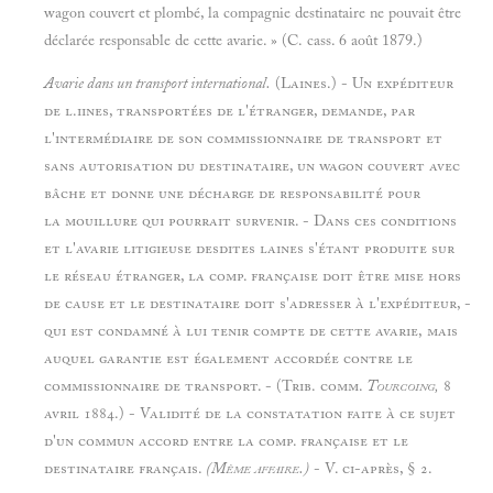
wagon couvert et plombé, la compagnie destinataire ne pouvait être
déclarée responsable de cette avarie. » (C. cass. 6 août 1879.)
Avarie dans un transport international.
(Laines.) - Un expéditeur
de l.iines, transportées de l'étranger, demande, par
l'intermédiaire de son commissionnaire de transport et
sans autorisation du destinataire, un wagon couvert avec
bâche et donne une décharge de responsabilité pour
la mouillure qui pourrait survenir. - Dans ces conditions
et l'avarie litigieuse desdites laines s'étant produite sur
le réseau étranger, la comp. française doit être mise hors
de cause et le destinataire doit s'adresser à l'expéditeur, -
qui est condamné à lui tenir compte de cette avarie, mais
auquel garantie est également accordée contre le
commissionnaire de transport. - (Trib. comm.
Tourcoing,
8
avril 1884.) - Validité de la constatation faite à ce sujet
d'un commun accord entre la comp. française et le
destinataire français.
(Même affaire.)
- V. ci-après, § 2.