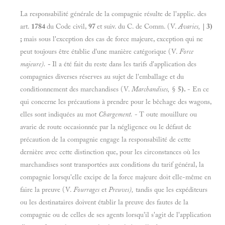
La responsabilité générale de la compagnie résulte de l'applic. des
art.
1784
du Code civil,
97
et suiv. du C. de Comm. (V.
Avaries,
| 3)
;
mais sous l'exception des cas de force majeure, exception qui ne
peut toujours être établie d'une manière catégorique (V.
Force
majeure).
-
Il a été fait du reste dans les tarifs d'application des
compagnies diverses réserves au sujet de l'emballage et du
conditionnement des marchandises (V.
Marchandises,
§
5).
- En ce
qui concerne les précautions à prendre pour le bêchage des wagons,
elles sont indiquées au mot
Chargement.
- T oute mouillure ou
avarie de route occasionnée par la négligence ou le défaut de
précaution de la compagnie engage la responsabilité de cette
dernière avec cette distinction que, pour les circonstances où les
marchandises sont transportées aux conditions du tarif général, la
compagnie lorsqu'elle excipe de la force majeure doit elle-même en
faire la preuve (V.
Fourrages
et
Preuves),
tandis que les expéditeurs
ou les destinataires doivent établir la preuve des fautes de la
compagnie ou de celles de ses agents lorsqu'il s'agit de l'application