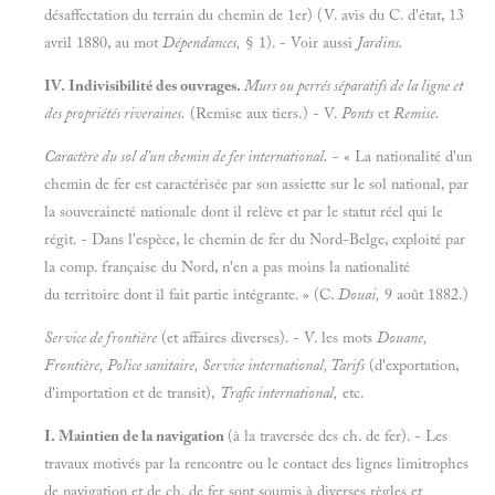
désaffectation du terrain du chemin de 1er) (V. avis du C. d'état, 13
avril 1880, au mot
Dépendances,
§ 1). - Voir aussi
Jardins.
IV. Indivisibilité des ouvrages.
Murs ou perrés séparatifs de la ligne et
des propriétés riveraines.
(Remise aux tiers.) - V.
Ponts
et
Remise.
Caractère du sol d'un chemin de fer international.
- « La nationalité d'un
chemin de fer est caractérisée par son assiette sur le sol national, par
la souveraineté nationale dont il relève et par le statut réel qui le
régit. - Dans l'espèce, le chemin de fer du Nord-Belge, exploité par
la comp. française du Nord, n'en a pas moins la nationalité
du territoire dont il fait partie intégrante. » (C.
Douai,
9 août 1882.)
Service de frontière
(et affaires diverses). - V. les mots
Douane,
Frontière, Police sanitaire, Service international, Tarifs
(d'exportation,
d'importation et de transit),
Trafic international,
etc.
I. Maintien de la navigation
(à la traversée des ch. de fer). - Les
travaux motivés par la rencontre ou le contact des lignes limitrophes
de navigation et de ch. de fer sont soumis à diverses règles et