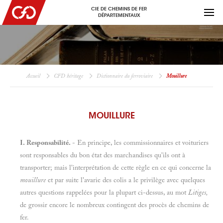
CIE DE CHEMINS DE FER
DÉPARTEMENTAUX
Accueil
CFD héritage
Dictionnaire du ferroviaire
Mouillure
MOUILLURE
I. Responsabilité.
- En principe, les commissionnaires et voituriers
sont responsables du bon état des marchandises qu'ils ont à
transporter; mais l'interprétation de cette règle en ce qui concerne la
mouillure
et par suite l'avarie des colis a le privilège avec quelques
autres questions rappelées pour la plupart ci-dessus, au mot
Litiges,
de grossir encore le nombreux contingent des procès de chemins de
fer.