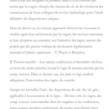
cours d'eau
non navigables ni flottables;
mais il n'en convient pas
moins que les ingén. chargés des travaux du ch. de fer s'éclairent des
connaissances de leurs collègues du service hydraulique pour l'étude
définitive des dispositions à adopter.
Dans les divers cas, les travaux approuvés doivent être reconnus et
vérifiés, après leur achèvement, par les ingén. des services intéressés,
et leur réception est constatée, sur l'initiative des ingén. auteurs des
projets, par des procès-verbaux de récolement régulièrement
transmis à l'admin. supérieure. - V.
Projets
et
Réception.
2°
Travaux concédés.
- Les mêmes conférences et formalités ont lieu,
en vertu des textes précités, lorsqu'il s'agit de travaux exécutés par les
comp. concess. Dans ce dernier cas,, les instr. et régi, rendent
obligatoire l'intervention des ingén. du contrôle
chargés rie surveiller l'exéc. des dispositions du cah. des ch. gén.,
applicable à la concession de la ligne. - De leur côté, les ingén. des
comp. concess. sont entendus dans les enquêtes et les conférences,
sinon comme membres participants, du moins pour fournir leurs