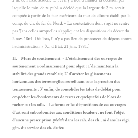
2 m. de l'arête actuelle.....
.
et il y a lieu d'annuler la décision par
laquelle le min. de tr. publ. a décidé que la largeur de 2 m. serait
comptée à partir de la face extérieure du mur de clôture établi par la
comp. du ch. de fer du Nord. - La contestation dont s'agit ne rentre
pas 'Jans celles auxquelles s'appliquent les dispositions du décret du
2 nov. 1864. Dés lors, il n'y a pas lieu de prononcer de dépens contre
l'administration. » (C. d'Etat, 21 janv. 1881.)
II.
Murs de soutènement. - L'établissement des ouvrages de
soutènement a ordinairement pour objet : 1°de maintenir
la
stabilité des grands remblais;
2°
d'arrêter les glissements
horizontaux des terres argileuses refluant sous la pression des
terrassements ;
3°
enfin, de consolider les talus de déblai pour
empêcher les éboulements de terres et quelquefois de blocs de
rocher sur les rails. - La forme et les dispositions de ces ouvrages
d'art sont subordonnées aux conditions locales et ne font l'objet
d'aucune prescription
spèciale
dans les cah. des ch., ni dans les régi.
gén. du service des ch. de fer.