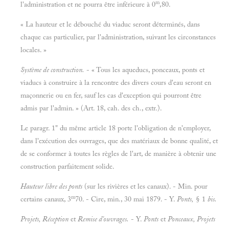
m
l'administration et ne pourra être inférieure à 0
,80.
« La hauteur et le débouché du viaduc seront déterminés, dans
chaque cas particulier, par l'administration, suivant les circonstances
locales. »
Système de construction.
- « Tous les aqueducs, ponceaux, ponts et
viaducs à construire à la rencontre des divers cours d'eau seront en
maçonnerie ou en fer, sauf les cas d'exception qui pourront être
admis par l'admin. » (Art. 18, cah. des ch., extr.).
Le paragr. 1" du même article 18 porte l'obligation de n'employer,
dans l'exécution des ouvrages, que des matériaux de bonne qualité, et
de se conformer à toutes les règles de l'art, de manière à obtenir une
construction parfaitement solide.
Hauteur libre des ponts
(sur les rivières et les canaux). - Min. pour
m
certains canaux, 3
70. - Cire, min., 30 mai 1879. - Y.
Ponts,
§ 1
bis.
Projets, Réception
et
Remise d'ouvrages.
- Y.
Ponts
et
Ponceaux, Projets