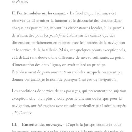
et
Remise.
II.
Ponts mobiles sur les canaux.
- La faculté que l'admin. s'est
réservée de déterminer la hauteur et le débouché des viaducs dans
chaque cas particulier, suivant les circonstances locales, lui a permis
de n'admettre pour les
ponts fixes
établis sur les canaux que des
dimensions parfaitement en rapport avec les intérêts de la navigation
et le service de la batellerie. Mais, sur quelques points exceptionnels,
et à défaut sans doute d'une différence de niveau suffisante, au point
d'intersection des deux lignes, on avait toléré en principe
l'établissement de
ponts tournants
ou mobiles auxquels on aurait pu
donner par analogie le nom de passages à niveau de navigation.
Les conditions de service de ces passages, qui présentent une sujétion
exceptionnelle, bien plus encore pour le chemin de fer que pour la
navigation, ont été réglées avec un soin particulier par l'admin. supér.
- Y.
Canaux.
III.
Entretien des ouvrages.
- D'après la jurispr. consacrée pour
les travaux construits par les compagnies, à la traversée des voies de