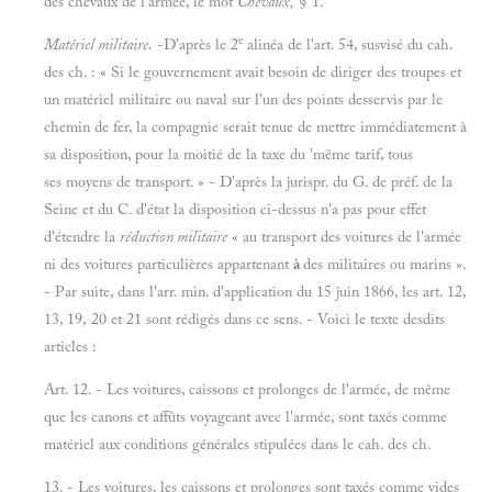
des chevaux de l'armée, le mot
Chevaux,
§ 1.
e
Matériel militaire.
-D'après le 2
alinéa de l'art. 54, susvisé du cah.
des ch. : « Si le gouvernement avait besoin de diriger des troupes et
un matériel militaire ou naval sur l'un des points desservis par le
chemin de fer, la compagnie serait tenue de mettre immédiatement à
sa disposition, pour la moitié de la taxe du 'même tarif, tous
ses moyens de transport. » - D'après la jurispr. du G. de préf. de la
Seine et du C. d'état la disposition ci-dessus n'a pas pour effet
d'étendre la
réduction militaire
« au transport des voitures de l'armée
ni des voitures particulières appartenant
à
des militaires ou marins ».
- Par suite, dans l'arr. min. d'application du 15 juin 1866, les art. 12,
13, 19, 20 et 21 sont rédigés dans ce sens. - Voici le texte desdits
articles :
Art. 12. - Les voitures, caissons et prolonges de l'armée, de même
que les canons et affûts voyageant avec l'armée, sont taxés comme
matériel aux conditions générales stipulées dans le cah. des ch.
13. - Les voitures, les caissons et prolonges sont taxés comme vides