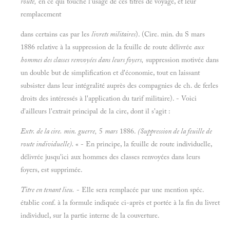
route,
en ce qui touche l'usage de ces titres de voyage, et leur
remplacement
dans certains cas par les
livrets militaires
). (Cire. min. du S mars
1886 relative à la suppression de la feuille de route délivrée
aux
hommes des classes renvoyées dans leurs foyers,
suppression motivée dans
un double but de simplification et d'économie, tout en laissant
subsister dans leur intégralité auprès des compagnies de ch. de ferles
droits des intéressés à l'application du tarif militaire). - Voici
d'ailleurs l'extrait principal de la cire, dont il s'agit :
Extr. de la cire. min. guerre,
5
mars
1886.
(Suppression de la feuille de
route individuelle).
« - En principe, la feuille de route individuelle,
délivrée jusqu'ici aux hommes des classes renvoyées dans leurs
foyers, est supprimée.
Titre en tenant lieu.
- Elle sera remplacée par une mention spéc.
établie conf. à la formule indiquée ci-après et portée à la fin du livret
individuel, sur la partie interne de la couverture.