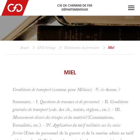
CIE DE CHEMINS DE FER
DÉPARTEMENTAUX
Accueil
CFD héritage
Dictionnaire du ferroviaire
Miel
MIEL
Conditions de transport
(comme pour
Mélasse).
-V. ci-dessus. ?
Sommaire. - I.
Questions de travaux et de personnel.
- II.
Conditions
générales de transport
(cah. des ch., traités, règlem., etc.). - III.
Mouvements divers des troupes et du matériel
(Constatations,
Formalités, etc.). - IV.
Application du tarif militaire sur les voies
ferrées
(Etats du personnel de la guerre et de la marine admis au tarif