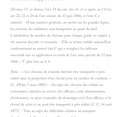
Chevaux
(V. ci-dessus, l'art. 54 du cah. des ch. et ci-après, au f 4, les
art. 22, 23 et 24 de l'arr. minist. du 15 juin 1866, et l'état
C
y
annexé). - D'une manière générale, au moins sur les grandes lignes,
les chevaux des militaires sont transportés au quart du tarif.
L'attribution du nombre de chevaux pour chaque grade ou emploi a
été souvent discutée et remaniée. - Elle se trouve établie aujourd'hui
conformément au nouvel état C qui a remplacé les tableaux
successifs mis en application en vertu de l'arr. min. précité du 15 juin
1866. - V. plus loin au § 4.
Nota.
- « Les chevaux de remonte doivent être transportés à prix
réduit dans la proportion d'un cheval pour un cavalier de conduite. »
(C. d'Etat, 5 mars 1880.) - Au sujet des chevaux des soldats ou
ordonnances,
attachés au service des officiers, cette dénomination
d'ordonnance,
ne peut s'entendre du
domestique civil
d'un officier, et le
cheval de celui-ci ne peut être transporté à prix réduit (C. C. 14 août
1877). - Voir, au sujet des difficultés relatives au transport