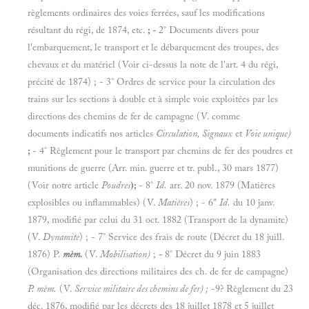
règlements ordinaires des voies ferrées, sauf les modifications
résultant du régi, de 1874, etc.
; -
2° Documents divers pour
l'embarquement, le transport et le débarquement des troupes, des
chevaux et du matériel (Voir ci-dessus la note de l'art. 4 du régi,
précité de 1874) ; - 3° Ordres de service pour la circulation des
trains sur les sections à double et à simple voie exploitées par les
directions des chemins de fer de campagne (V. comme
documents indicatifs nos articles
Circulation, Signaux
et
Voie unique)
;
- 4° Règlement pour le transport par chemins de fer des poudres et
munitions de guerre (Arr. min. guerre et tr. publ., 30 mars 1877)
(Voir notre article
Poudres
);
- 8°
Id.
arr. 20 nov. 1879 (Matières
explosibles ou inflammables) (V.
Matières
) ; - 6"
Id.
du 10 janv.
1879, modifié par celui du 31 oct. 1882 (Transport de la dynamite)
(V.
Dynamite
) ; - 7° Service des frais de route (Décret du 18 juill.
1876) P.
mèm.
(V.
Mobilisation)
;
-
8° Décret du 9 juin 1883
(Organisation des directions militaires des ch. de fer de campagne)
P. mèm.
(V.
Service militaire des chemins de fer) ;
-9? Règlement du 23
déc. 1876, modifié par les décrets des 18 juillet 1878 et 5 juillet