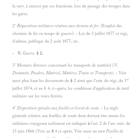
la surv. à exercer par ces fonctionn. lors du passage des troupes dans
les gares.
2°
Réquisitions militaires relatives aux chemins de fer.
(Emploi des
chemins de fer en temps de guerre).
-
Loi du 3 juillet 1877 et régi,
d'admin. publique du 2 août 1877, etc.
- Y.
Guerre,
§ 2.
3° Mesures diverses concernant les transports de matériel (V.
Dynamite, Poudres, Matériel, Matières, Trains
et
Transports).
-
Voir
er
aussi plus haut les documents du
§
2 ainsi que l'extr. du régi, du 1
juillet 1874, et au § 4, ci-après, les conditions d'application du tarif
militaire sur les voies ferrées.
4°
Dispositions spéciales aux feuilles et livrets de route.
-
La règle
générale relative aux feuilles de route dont doivent être munis les
militaires voyageant isolément est indiquée
à
l'art. 2 de l'arr. min. du
15 juin 1866 (Voir au
§
4 ci-après. Voir aussi au mot
Feuilles de