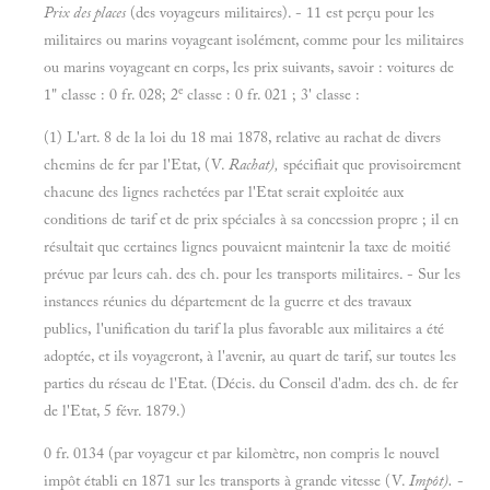
Prix des places
(des voyageurs militaires). - 11 est perçu pour les
militaires ou marins voyageant isolément, comme pour les militaires
ou marins voyageant en corps, les prix suivants, savoir : voitures de
e
1" classe : 0 fr. 028; 2
classe : 0 fr. 021 ; 3' classe :
(1) L'art. 8 de la loi du 18 mai 1878, relative au rachat de divers
chemins de fer par l'Etat, (V.
Rachat),
spécifiait que provisoirement
chacune des lignes rachetées par l'Etat serait exploitée aux
conditions de tarif et de prix spéciales à sa concession propre ; il en
résultait que certaines lignes pouvaient maintenir la taxe de moitié
prévue par leurs cah. des ch. pour les transports militaires. - Sur les
instances réunies du département de la guerre et des travaux
publics, l'unification du tarif la plus favorable aux militaires a été
adoptée, et ils voyageront, à l'avenir, au quart de tarif, sur toutes les
parties du réseau de l'Etat. (Décis. du Conseil d'adm. des ch. de fer
de l'Etat, 5 févr. 1879.)
0 fr. 0134 (par voyageur et par kilomètre, non compris le nouvel
impôt établi en 1871 sur les transports à grande vitesse (V.
Impôt).
-