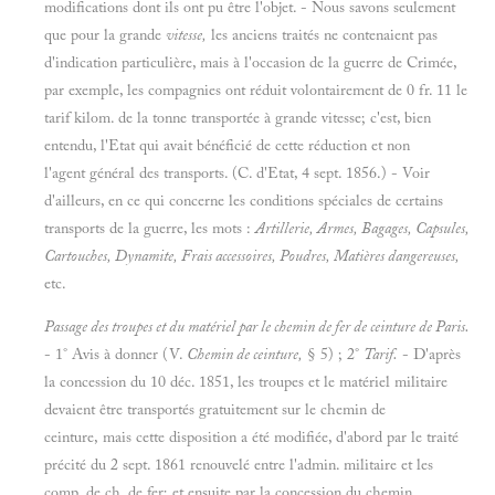
modifications dont ils ont pu être l'objet. - Nous savons seulement
que pour la grande
vitesse,
les anciens traités ne contenaient pas
d'indication particulière, mais à l'occasion de la guerre de Crimée,
par exemple, les compagnies ont réduit volontairement de 0 fr. 11 le
tarif kilom. de la tonne transportée à grande vitesse; c'est, bien
entendu, l'Etat qui avait bénéficié de cette réduction et non
l'agent général des transports. (C. d'Etat, 4 sept. 1856.) - Voir
d'ailleurs, en ce qui concerne les conditions spéciales de certains
transports de la guerre, les mots :
Artillerie, Armes, Bagages, Capsules,
Cartouches, Dynamite, Frais accessoires, Poudres, Matières dangereuses,
etc.
Passage des troupes et du matériel par le chemin de fer de ceinture de Paris.
- 1° Avis à donner (V.
Chemin de ceinture,
§ 5) ; 2°
Tarif.
- D'après
la concession du 10 déc. 1851, les troupes et le matériel militaire
devaient être transportés gratuitement sur le chemin de
ceinture, mais cette disposition a été modifiée, d'abord par le traité
précité du 2 sept. 1861 renouvelé entre l'admin. militaire et les
comp. de ch. de fer; et ensuite par la concession du chemin