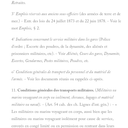
Retraites.
3°
Emplois réservés aux anciens sous-officiers
(des armées de terre et de
mer.) - Extr. des lois du 24 juillet 1873 et du 22 juin 1878. - Voir le
mot
Emplois,
§ 2.
4°
Indications concernant le service militaire dans les gares
(Police
d'ordre ; Escorte des poudres, de la dynamite, des aliénés et
prisonniers militaires, etc). - Voir
Aliénés, Cours des gares, Dynamite,
Escortes, Gendarmes, Postes militaires, Poudres, etc.
o°
Conditions générales de transport du personnel et du matériel de
l'armée.
- Voir les documents réunis ou rappelés ci-après.
11.
Conditions générales des transports militaires.
(
Militaires ou
marins voyageant en corps ou isolément, chevaux, bagages et matériel
militaire ou naval).
- (Art. 54 cah. des ch. Lignes d'int. gén.) : - «
Les militaires ou marins voyageant en corps, aussi bien que les
militaires ou marins voyageant isolément pour cause de service,
envoyés en congé limité ou en permission ou rentrant dans leurs