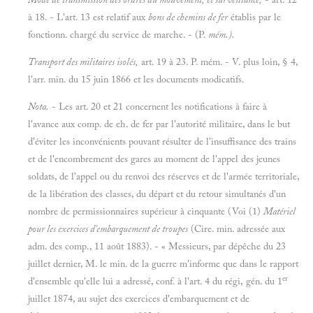
à 18. - L'art. 13 est relatif aux
bons de chemins de fer
établis par le
fonctionn. chargé du service de marche. - (P.
mém.).
Transport des militaires isolés,
art. 19 à 23. P. mém. - V. plus loin, § 4,
l'arr. min. du 15 juin 1866 et les documents modicatifs.
Nota.
- Les art. 20 et 21 concernent les notifications à faire à
l'avance aux comp. de eh. de fer par l'autorité militaire, dans le but
d'éviter les inconvénients pouvant résulter de l'insuffisance des trains
et de l'encombrement des gares au moment de l'appel des jeunes
soldats, de l'appel ou du renvoi des réserves et de l'armée territoriale,
de la libération des classes, du départ et du retour simultanés d'un
nombre de permissionnaires supérieur à cinquante (Voi (1)
Matériel
pour les exercices d'embarquement de troupes
(Cire. min. adressée aux
adm. des comp., 11 août 1883). - « Messieurs, par dépêche du 23
juillet dernier, M. le min. de la guerre m'informe que dans le rapport
er
d'ensemble qu'elle lui a adressé, conf. à l'art. 4 du régi, gén. du 1
juillet 1874, au sujet des exercices d'embarquement et de