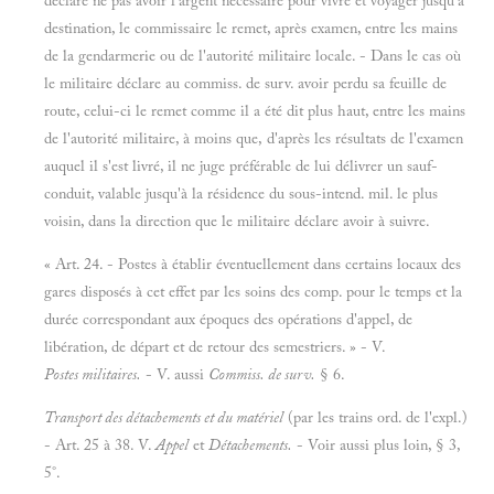
déclare ne pas avoir l'argent nécessaire pour vivre et voyager jusqu'à
destination, le commissaire le remet, après examen, entre les mains
de la gendarmerie ou de l'autorité militaire locale. - Dans le cas où
le militaire déclare au commiss. de surv. avoir perdu sa feuille de
route, celui-ci le remet comme il a été dit plus haut, entre les mains
de l'autorité militaire, à moins que, d'après les résultats de l'examen
auquel il s'est livré, il ne juge préférable de lui délivrer un sauf-
conduit, valable jusqu'à la résidence du sous-intend. mil. le plus
voisin, dans la direction que le militaire déclare avoir à suivre.
« Art. 24. - Postes à établir éventuellement dans certains locaux des
gares disposés à cet effet par les soins des comp. pour le temps et la
durée correspondant aux époques des opérations d'appel, de
libération, de départ et de retour des semestriers. » - V.
Postes militaires.
- V. aussi
Commiss. de surv.
§ 6.
Transport des détachements et du matériel
(par les trains ord. de l'expl.)
- Art. 25 à 38. V.
Appel
et
Détachements.
- Voir aussi plus loin, § 3,
5°.