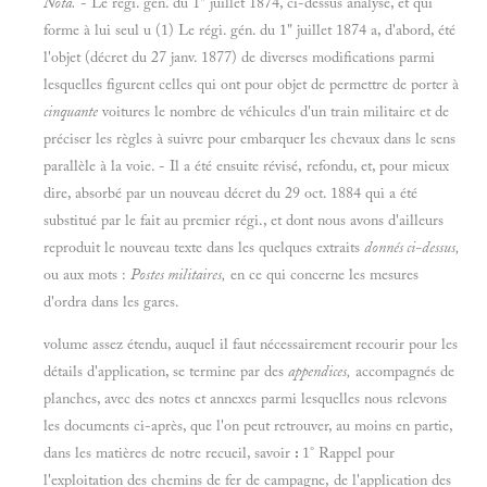
Nota.
- Le régi. gén. du 1" juillet 1874, ci-dessus analysé, et qui
forme à lui seul u (1) Le régi. gén. du 1" juillet 1874 a, d'abord, été
l'objet (décret du 27 janv. 1877) de diverses modifications parmi
lesquelles figurent celles qui ont pour objet de permettre de porter à
cinquante
voitures le nombre de véhicules d'un train militaire et de
préciser les règles à suivre pour embarquer les chevaux dans le sens
parallèle à la voie. - Il a été ensuite révisé, refondu, et, pour mieux
dire, absorbé par un nouveau décret du 29 oct. 1884 qui a été
substitué par le fait au premier régi., et dont nous avons d'ailleurs
reproduit le nouveau texte dans les quelques extraits
donnés ci-dessus,
ou aux mots :
Postes militaires,
en ce qui concerne les mesures
d'ordra dans les gares.
volume assez étendu, auquel il faut nécessairement recourir pour les
détails d'application, se termine par des
appendices,
accompagnés de
planches, avec des notes et annexes parmi lesquelles nous relevons
les documents ci-après, que l'on peut retrouver, au moins en partie,
dans les matières de notre recueil, savoir
:
1° Rappel pour
l'exploitation des chemins de fer de campagne, de l'application des