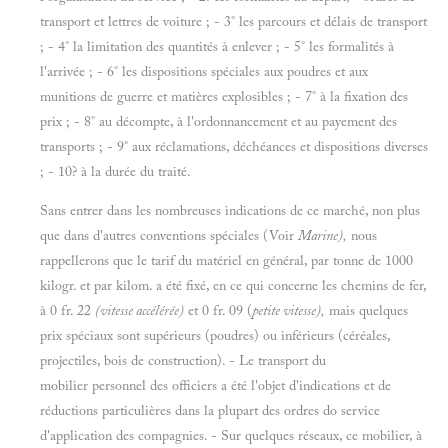
transport et lettres de voiture ; - 3° les parcours et délais de transport
; - 4° la limitation des quantités à enlever ; - 5° les formalités à
l'arrivée ; - 6° les dispositions spéciales aux poudres et aux
munitions de guerre et matières explosibles ; - 7° à la fixation des
prix ; - 8° au décompte, à l'ordonnancement et au payement des
transports ; - 9° aux réclamations, déchéances et dispositions diverses
; - 10? à la durée du traité.
Sans entrer dans les nombreuses indications de ce marché, non plus
que dans d'autres conventions spéciales (Voir
Marine),
nous
rappellerons que le tarif du matériel en général, par tonne de 1000
kilogr. et par kilom. a été fixé, en ce qui concerne les chemins de fer,
à 0 fr. 22
(vitesse accélérée)
et 0 fr. 09 (
petite vitesse),
mais quelques
prix spéciaux sont supérieurs (poudres) ou inférieurs (céréales,
projectiles, bois de construction). - Le transport du
mobilier personnel des officiers a été l'objet d'indications et de
réductions particulières dans la plupart des ordres do service
d'application des compagnies. - Sur quelques réseaux, ce mobilier, à