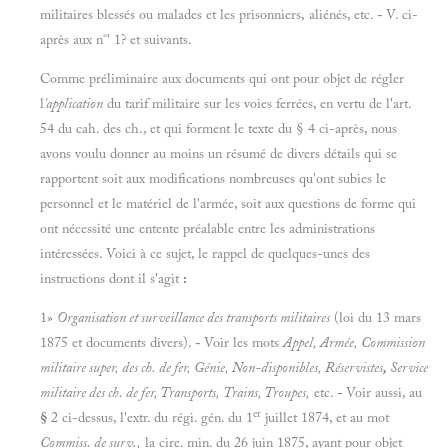
militaires blessés ou malades et les prisonniers, aliénés, etc.
-
V. ci-
après aux n°' 1? et suivants.
Comme préliminaire aux documents qui ont pour objet de régler
l
'application
du tarif militaire sur les voies ferrées, en vertu de l'art.
54 du cah. des ch., et qui forment le texte du § 4 ci-après, nous
avons voulu donner au moins un résumé de divers détails qui se
rapportent soit aux modifications nombreuses qu'ont subies le
personnel et le matériel de l'armée, soit aux questions de forme qui
ont nécessité une entente préalable entre les administrations
intéressées. Voici à ce sujet, le rappel de quelques-unes des
instructions dont il s'agit
:
1»
Organisation et surveillance des transports militaires
(loi du 13 mars
1875 et documents divers).
-
Voir les mots
Appel, Armée, Commission
militaire super, des ch. de fer, Génie, Non-disponibles, Réservistes
,
Service
militaire des ch. de fer, Transports, Trains, Troupes,
etc.
-
Voir aussi, au
er
§
2 ci-dessus, l'extr. du régi. gén. du 1
juillet 1874, et au mot
Commiss. de surv.,
la cire. min. du 26 juin 1875, ayant pour objet