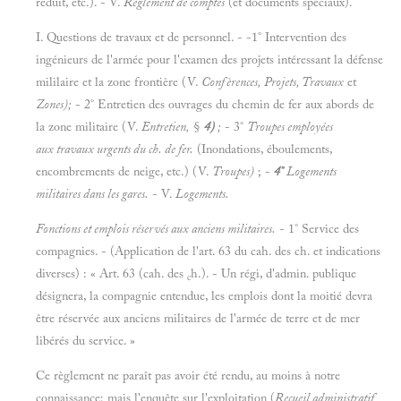
réduit, etc.). - V.
Règlement de comptes
(et documents spéciaux).
I. Questions de travaux et de personnel. - -1° Intervention des
ingénieurs de l'armée pour l'examen des projets intéressant la défense
mililaire et la zone frontière (V.
Confèrences, Projets, Travaux
et
Zones);
- 2° Entretien des ouvrages du chemin de fer aux abords de
la zone militaire (V.
Entretien,
§
4)
;
- 3°
Troupes employées
aux travaux urgents du ch. de fer.
(Inondations, éboulements,
encombrements de neige, etc.) (V.
Troupes)
; -
4°
Logements
militaires dans les gares.
- V.
Logements.
Fonctions et emplois réservés aux anciens militaires.
- 1° Service des
compagnies. - (Application de l'art. 63 du cah. des ch. et indications
diverses) : « Art. 63 (cah. des
h.). - Un régi, d'admin. publique
c
désignera, la compagnie entendue, les emplois dont la moitié devra
être réservée aux anciens militaires de l'armée de terre et de mer
libérés du service. »
Ce règlement ne paraît pas avoir été rendu, au moins à notre
connaissance; mais l'enquête sur l'exploitation (
Recueil administratif