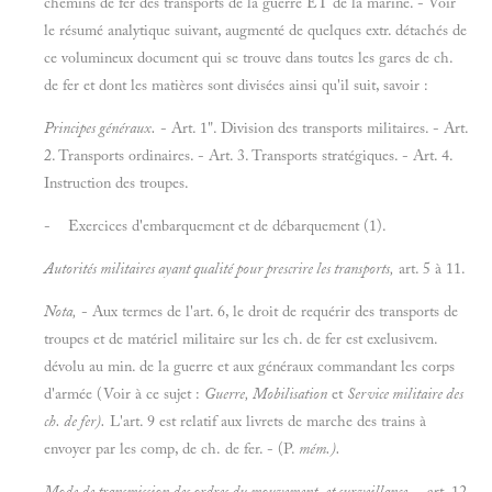
chemins de fer des transports de la guerre ET de la marine. - Voir
le résumé analytique suivant, augmenté de quelques extr. détachés de
ce volumineux document qui se trouve dans toutes les gares de ch.
de fer et dont les matières sont divisées ainsi qu'il suit, savoir :
Principes généraux.
- Art. 1". Division des transports militaires. - Art.
2. Transports ordinaires. - Art. 3. Transports stratégiques. - Art. 4.
Instruction des troupes.
- Exercices d'embarquement et de débarquement (1).
Autorités militaires ayant qualité pour prescrire les transports,
art. 5 à 11.
Nota,
- Aux termes de l'art. 6, le droit de requérir des transports de
troupes et de matériel militaire sur les ch. de fer est exelusivem.
dévolu au min. de la guerre et aux généraux commandant les corps
d'armée (Voir à ce sujet :
Guerre, Mobilisation
et
Service militaire des
ch. de fer).
L'art. 9 est relatif aux livrets de marche des trains à
envoyer par les comp, de ch. de fer. - (P.
mém.).
Mode de transmission des ordres du mouvement, et surveillance,
- art. 12