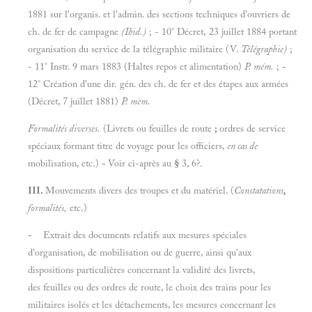
1881 sur l'organis. et l'admin. des sections techniques d'ouvriers de
ch. de fer de campagne
(Ibid.)
; - 10° Décret, 23 juillet 1884 portant
organisation du service de la télégraphie militaire (V.
Télégraphie)
;
- 11° Instr. 9 mars 1883 (Haltes repos et alimentation)
P. mém.
;
-
12° Création d'une dir. gén. des ch. de fer et des étapes aux armées
(Décret, 7 juillet 1881)
P. mèm.
Formalités diverses.
(Livrets ou feuilles de route
;
ordres de service
spéciaux formant titre de voyage pour les officiers,
en cas de
mobilisation, etc.)
-
Voir ci-après au
§
3, 6?.
III.
Mouvements divers des troupes et du matériel. (
Constatations
,
formalités,
etc.)
-
Extrait des documents relatifs aux mesures spéciales
d'organisation, de mobilisation ou de guerre, ainsi qu'aux
dispositions particulières concernant la validité des livrets,
des feuilles ou des ordres de route, le choix des trains pour les
militaires isolés et les détachements, les mesures concernant les