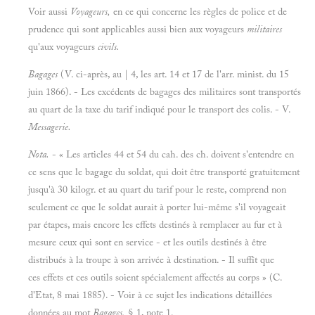
Voir aussi
Voyageurs,
en ce qui concerne les règles de police et de
prudence qui sont applicables aussi bien aux voyageurs
militaires
qu'aux voyageurs
civils.
Bagages
(V. ci-après, au | 4, les art. 14 et 17 de l'arr. minist. du 15
juin 1866). - Les excédents de bagages des militaires sont transportés
au quart de la taxe du tarif indiqué pour le transport des colis. - V.
Messagerie.
Nota.
- « Les articles 44 et 54 du cah. des ch. doivent s'entendre en
ce sens que le bagage du soldat, qui doit être transporté gratuitement
jusqu'à 30 kilogr. et au quart du tarif pour le reste, comprend non
seulement ce que le soldat aurait à porter lui-même s'il voyageait
par étapes, mais encore les effets destinés à remplacer au fur et à
mesure ceux qui sont en service - et les outils destinés à être
distribués à la troupe à son arrivée à destination. - Il suffît que
ces effets et ces outils soient spécialement affectés au corps » (C.
d'Etat, 8 mai 1885). - Voir à ce sujet les indications détaillées
données au mot
Bagages,
§ 1, note 1.