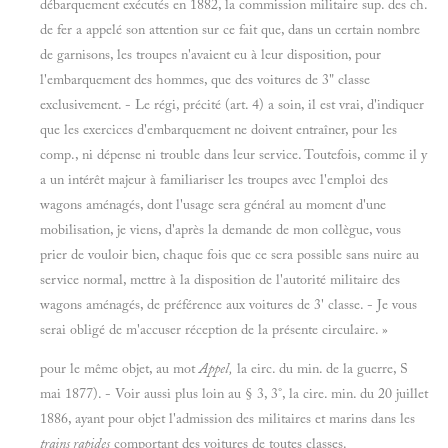
débarquement exécutés en 1882, la commission militaire sup. des ch.
de fer a appelé son attention sur ce fait que, dans un certain nombre
de garnisons, les troupes n'avaient eu à leur disposition, pour
l'embarquement des hommes, que des voitures de 3" classe
exclusivement. - Le régi, précité (art. 4) a soin, il est vrai, d'indiquer
que les exercices d'embarquement ne doivent entraîner, pour les
comp., ni dépense ni trouble dans leur service. Toutefois, comme il y
a un intérêt majeur à familiariser les troupes avec l'emploi des
wagons aménagés, dont l'usage sera général au moment d'une
mobilisation, je viens, d'après la demande de mon collègue, vous
prier de vouloir bien, chaque fois que ce sera possible sans nuire au
service normal, mettre à la disposition de l'autorité militaire des
wagons aménagés, de préférence aux voitures de 3' classe. - Je vous
serai obligé de m'accuser réception de la présente circulaire. »
pour le même objet, au mot
Appel,
la eirc. du min. de la guerre, S
mai 1877). - Voir aussi plus loin au § 3, 3°, la cire. min. du 20 juillet
1886, ayant pour objet l'admission des militaires et marins dans les
trains rapides
comportant des voitures de toutes classes.