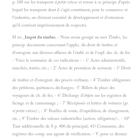
p. 100 sur les transports
à petite vitesse
et retour à ce principe d'après
lequel les transports dont il s'agit constituent, pour le commerce et
l'industrie, un élément essentiel de développement et d'extension
qu'il convient impérieusement de respecter.
H
ter.
_
Impôt du timbre.
- Nous avons groupé au mot
Timbre,
les
princip. documents concernant l'applic. du droit de timbre et
d'enregistr. aux diverses affaires de l'établ. et de l'expl. des ch. de fer.
- Voici le sommaire de ces indications : - 1° Actes administratifs,
marchés, traités, etc.; - 2° Actes de prestation de serment; - 3° Droit
de timbre et d'enregistr. des procès-verbaux; - 4° Timbre obligatoire
des pétitions, quittances, décharges; -5° Billets de place des
voyageurs de ch. de fer; - 6° Décharge d'objets sur les registres de
factage et de camionnage ; - 7° Récépissés et lettres de voitures (
gr.
et petite vitesse)
; - 8° Feuilles de route, d'expédition, de chargement,
e
etc. ; 9° Timbre des valeurs industrielles (
actions, obligations)-,
- 10
Taxe additionnelle de S p. 400 du principal; 41? Communie, des
registres des comp. aux agents de vérification. - V. pour ce dernier