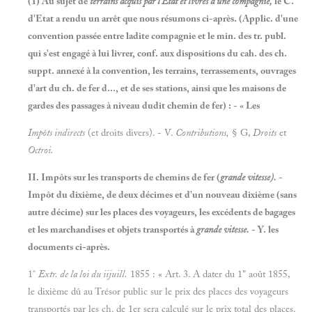
(1) Au sujet de
terrains acquis par l'Etat et livrés à une compagnie,
le C.
d'Etat a rendu un arrêt que nous résumons ci-après. (Applic. d'une
convention passée entre ladite compagnie et le min. des tr. publ.
qui s'est engagé à lui livrer, conf. aux dispositions du cah. des ch.
suppt. annexé à la convention, les terrains, terrassements, ouvrages
d'art du ch. de fer d..., et de ses stations, ainsi que les maisons de
gardes des passages à niveau dudit chemin de fer) : - « Les
Impôts indirects
(et droits divers). - V.
Contributions,
§ G,
Droits
et
Octroi.
II. Impôts sur les transports de
chemins de fer (
grande vitesse).
-
Impôt du dixième, de deux décimes et d'un nouveau dixième (sans
autre décime) sur les places des voyageurs, les excédents de bagages
et les marchandises et objets transportés à
grande vitesse.
- Y. les
documents ci-après.
1°
Extr. de la loi du iijuill.
1855 : « Art. 3. A dater du 1" août 1855,
le dixième dû au Trésor public sur le prix des places des voyageurs
transportés par les ch. de 1er sera calculé sur le prix total des places.