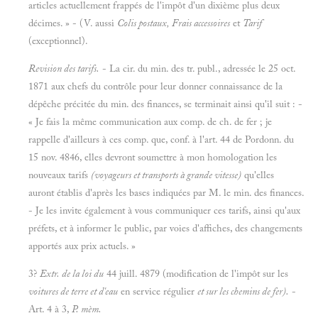
articles actuellement frappés de l'impôt d'un dixième plus deux
décimes. » - (V. aussi
Colis postaux, Frais accessoires
et
Tarif
(exceptionnel).
Revision des tarifs.
- La cir. du min. des tr. publ., adressée le 25 oct.
1871 aux chefs du contrôle pour leur donner connaissance de la
dépêche précitée du min. des finances, se terminait ainsi qu'il suit : -
« Je fais la même communication aux comp. de ch. de fer ; je
rappelle d'ailleurs à ces comp. que, conf. à l'art. 44 de Pordonn. du
15 nov. 4846, elles devront soumettre à mon homologation les
nouveaux tarifs
(voyageurs et transports à grande vitesse)
qu'elles
auront établis d'après les bases indiquées par M. le min. des finances.
- Je les invite également à vous communiquer ces tarifs, ainsi qu'aux
préfets, et à informer le public, par voies d'affiches, des changements
apportés aux prix actuels. »
3?
Extr. de la loi du
44 juill. 4879 (modification de l'impôt sur les
voitures de terre et d'eau
en service régulier
et sur les chemins de fer).
-
Art. 4 à 3,
P. mèm.