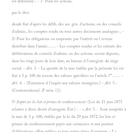
est déterminé : - 1" Pour les actions,
par le divi-
dende fixé d'après les délib. des ass. gén. d'actionn. ou des conseils
d'admin., les comptes rendu ou tous autres documents analogues ; -
2? Pour les obligations ou emprunts, par l'intérêt ou l revenu
distribué dans l'année....... - Les comptes rendus et les extraits des
délibérations de conseils d'admin. ou des actionn. seront déposés,
dans les vingt jours de leur date, au bureau d l'enregistr. du siège
social. -
Art.
3. - La quotité de la taxe établie par la présente loi est
r
fixé à 3 p. 100 du revenu des valeurs spécifiées en l'article l"
....... -
Art.
4. - (Extension d l'impôt aux valeurs étrangères.) -
Art.
5.-
(Contraventions).
P. mém.
(1).
5?
Impôt sur les lots et primes de remboursement.
(Loi du 21 juin 1875
relative à diver droits d'enregistr. Ext.) : - «
Art.
5. - Sont assujettis à
la taxe de 3 p. 100, établie par la lo du 29 juin 1872, les lots et
primes de remboursement payés aux créanciers et aux porteur
d'obligations, effets publics et tous autres titres d'emprunt. - La