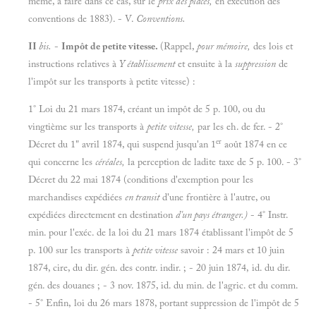
même, à faire dans ce cas, sur le
prix des places,
en exécution des
conventions de 1883). - V.
Conventions.
II
bis.
-
Impôt de petite vitesse.
(Rappel,
pour mémoire,
des lois et
instructions relatives à
Y établissement
et ensuite à la
suppression
de
l'impôt sur les transports à petite vitesse) :
1° Loi du 21 mars 1874, créant un impôt de 5 p. 100, ou du
vingtième sur les transports à
petite vitesse,
par les eh. de fer. - 2°
er
Décret du 1" avril 1874, qui suspend jusqu'an 1
août 1874 en ce
qui concerne les
céréales,
la perception de ladite taxe de 5 p. 100. - 3°
Décret du 22 mai 1874 (conditions d'exemption pour les
marchandises expédiées
en transit
d'une frontière à l'autre, ou
expédiées directement en destination
d'un pays étranger.)
- 4° Instr.
min. pour l'exéc. de la loi du 21 mars 1874 établissant l'impôt de 5
p. 100 sur les transports à
petite vitesse
savoir : 24 mars et 10 juin
1874, cire, du dir. gén. des contr. indir. ; - 20 juin 1874, id. du dir.
gén. des douanes ; - 3 nov. 1875, id. du min. de l'agric. et du comm.
- 5° Enfin, loi du 26 mars 1878, portant suppression de l'impôt de 5