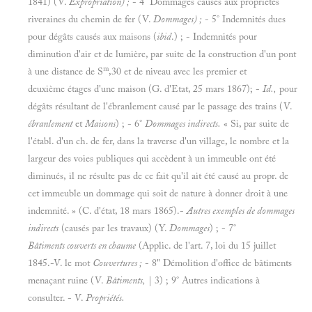
1841) (V.
Expropriation) ;
- 4° Dommages causés aux propriétés
riveraines du chemin de fer (V.
Dommages) ;
- 5° Indemnités dues
pour dégâts causés aux maisons (
ibid
.) ; - Indemnités pour
diminution d'air et de lumière, par suite de la construction d'un pont
m
à une distance de S
,30 et de niveau avec les premier et
deuxième étages d'une maison (G. d'Etat, 25 mars 1867); -
Id.,
pour
dégâts résultant de l'ébranlement causé par le passage des trains (V.
ébranlement
et
Maisons
) ; - 6°
Dommages indirects.
« Si, par suite de
l'établ. d'un ch. de fer, dans la traverse d'un village, le nombre et la
largeur des voies publiques qui accèdent à un immeuble ont été
diminués, il ne résulte pas de ce fait qu'il ait été causé au propr. de
cet immeuble un dommage qui soit de nature à donner droit à une
indemnité. » (C. d'état, 18 mars 1865).-
Autres exemples de dommages
indirects
(causés par les travaux) (Y.
Dommages
) ; - 7°
Bâtiments couverts en chaume
(Applic. de l'art. 7, loi du 15 juillet
1845.-V. le mot
Couvertures ;
- 8" Démolition d'office de bâtiments
menaçant ruine (V.
Bâtiments,
| 3) ; 9° Autres indications à
consulter. - V.
Propriétés.