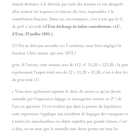
étaient destinées à le devenir, par suite des travaux en vue desquels
elles avaient été acquises, et étaient, dès lors, imposables à la
contribution foncière. Dans ces circonstances, c'est à tort que le C.
de préf. a accordé
à l'Etat décharge de ladite contribution.
»
(C.
d'Etat, 29 juillet 1881.)
(1) On ne doit pas arrondir ces 5 centimes, mais bien négliger la
fraction. (Avis minist. spé-nov. 1872.)
geur. A l'avenir, cette somme sera de 112 -f- 11,20 = 123,20 ; la part
représentant l'impôt total sera de 12 + 11,20 = 23,20, c'est-à-dire les
du prix total (1).
« Vous avez également exprimé le désir de savoir ce qu'on devait
e
entendre par l'expression
bagages
et messageries insérée au 2
| de
l'art, en question. 11 est évident que dans la pensée du législateur,
cette expression s'applique aux excédents de bagages des voyageurs et
à toutes les marchandises ou objets expédiés par grande vitesse, c'est-
à-dire, en un mot, que la nouvelle taxe devra porter sur tous les