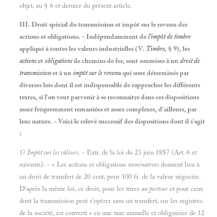
objet, au § 6 et dernier du présent article.
III. Droit spécial do transmission et impôt sur le revenu des
actions et obligations. - Indépendamment de
l'impôt de timbre
appliqué à toutes les valeurs industrielles (V.
Timbre,
§ 9), les
actions
et
obligations
de chemins de fer, sont soumises à un
droit de
transmission
et à un
impôt sur le revenu
qui sont déterminés par
diverses lois dont il est indispensable de rapprocher les différents
textes, si l'on veut parvenir à se reconnaître dans ces dispositions
assez fréquemment remaniées et assez complexes, d'ailleurs, par
leur nature. - Voici le relevé successif des dispositions dont il s'agit
:
1?
Impôt sur les râleurs.
- Extr. de la loi du 23 juin 18S7 (Art. 6 et
suivants): - « Les actions et obligations
nominatives
donnent lieu à
un droit de transfert de 20 cent, pour 100 fr. de la valeur négociée.
D'après la même loi, ce droit, pour les titres
au porteur
et pour ceux
dont la transmission peut s'opérer sans un transfert, sur les registres
de la société, est converti « en une taxe annuelle et obligatoire de 12