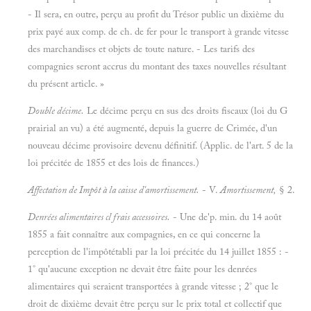
- Il sera, en outre, perçu au profit du Trésor public un dixième du
prix payé aux comp. de ch. de fer pour le transport à grande vitesse
des marchandises et objets de toute nature. - Les tarifs des
compagnies seront accrus du montant des taxes nouvelles résultant
du présent article. »
Double décime.
Le décime perçu en sus des droits fiscaux (loi du G
prairial an vu) a été augmenté, depuis la guerre de Crimée, d'un
nouveau décime provisoire devenu définitif. (Applic. de l'art. 5 de la
loi précitée de 1855 et des lois de finances.)
Affectation de Impôt à la caisse d'amortissement.
- V.
Amortissement,
§ 2.
Denrées alimentaires cl frais accessoires.
- Une de'p. min. du 14 août
1855 a fait connaître aux compagnies, en ce qui concerne la
perception de l'impôtétabli par la loi précitée du 14 juillet 1855 : -
1° qu'aucune exception ne devait être faite pour les denrées
alimentaires qui seraient transportées à grande vitesse ; 2° que le
droit de dixième devait être perçu sur le prix total et collectif que