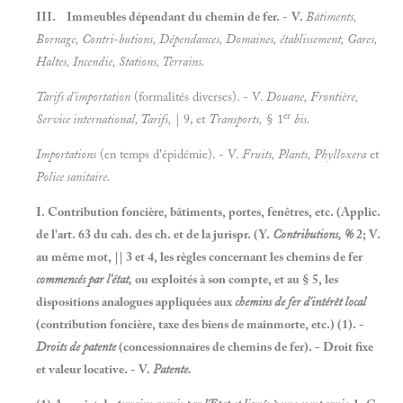
III. Immeubles dépendant du chemin de fer.
-
V.
Bâtiments,
Bornage, Contri
-
butions, Dépendances, Domaines, établissement, Gares,
Haltes, Incendie, Stations, Terrains.
Tarifs d'importation
(formalités diverses). - V.
Douane, Frontière,
er
Service international, Tarifs,
| 9, et
Transports,
§ 1
bis.
Importations
(en temps d'épidémie). - V.
Fruits, Plants, Phylloxera
et
Police sanitaire.
I. Contribution foncière, bâtiments, portes, fenêtres, etc. (Applic.
de l'art. 63 du cah. des ch. et de la jurispr. (Y.
Contributions, %
2; V.
au même mot, || 3 et 4, les règles concernant les chemins de fer
commencés par l'état,
ou exploités à son compte, et au § 5, les
dispositions analogues appliquées aux
chemins de fer d'intérêt local
(contribution foncière, taxe des biens de mainmorte, etc.) (1). -
Droits de patente
(concessionnaires de chemins de fer). - Droit fixe
et valeur locative. - V.
Patente.