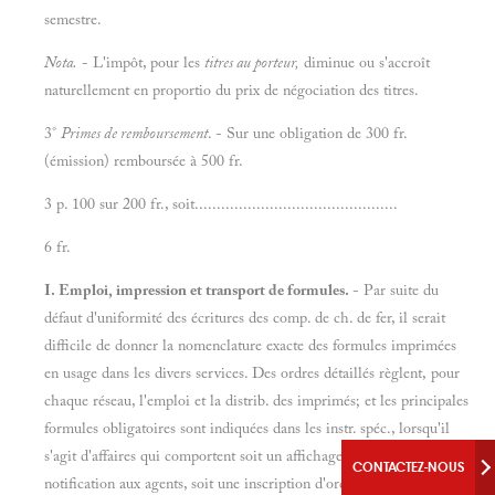
semestre.
Nota.
- L'impôt, pour les
titres au porteur,
diminue ou s'accroît
naturellement en proportio du prix de négociation des titres.
3°
Primes de remboursement
. - Sur une obligation de 300 fr.
(émission) remboursée à 500 fr.
3 p. 100 sur 200 fr., soit..............................................
6 fr.
I. Emploi, impression et transport de formules.
- Par suite du
défaut d'uniformité des écritures des comp. de ch. de fer, il serait
difficile de donner la nomenclature exacte des formules imprimées
en usage dans les divers services. Des ordres détaillés règlent, pour
chaque réseau, l'emploi et la distrib. des imprimés; et les principales
formules obligatoires sont indiquées dans les instr. spéc., lorsqu'il
s'agit d'affaires qui comportent soit un affichage, soit une
CONTACTEZ-NOUS
notification aux agents, soit une inscription d'ordre dans les bureaux;