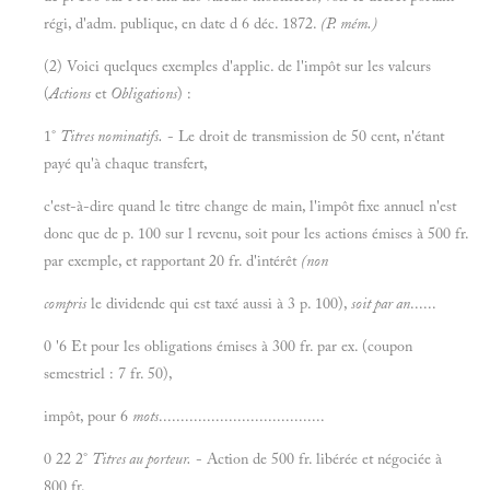
régi, d'adm. publique, en date d 6 déc. 1872.
(P. mém.)
(2) Voici quelques exemples d'applic. de l'impôt sur les valeurs
(
Actions
et
Obligations
) :
1°
Titres nominatifs.
- Le droit de transmission de 50 cent, n'étant
payé qu'à chaque transfert,
c'est-à-dire quand le titre change de main, l'impôt fixe annuel n'est
donc que de p. 100 sur l revenu, soit pour les actions émises à 500 fr.
par exemple, et rapportant 20 fr. d'intérêt
(non
compris
le dividende qui est taxé aussi à 3 p. 100),
soit par an
......
0 '6 Et pour les obligations émises à 300 fr. par ex. (coupon
semestriel : 7 fr. 50),
impôt, pour 6
mots
......................................
0 22 2°
Titres au porteur.
- Action de 500 fr. libérée et négociée à
800 fr.