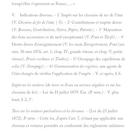
lorsqu'elles s'opéreront en France..... »
V. Indications diverses. - 1° Impôt sur les chemins de ter de l'état
(V.
Chemins de fer de l'état,
| 5); - 2° Contributions et impôts divers
(V.
Boissons, Contributions, Octroi, Papier, Patente) ;
- 3° Majoration
des frais accessoires et du tarif exceptionnel (V.
Frais
et
Tarifs) ;
- 4°
Droits divers d'enregistrement (V. les mots
Enregistrement, Frais
(arr.
min. 30 ntm 1876, art. 1, chap. IV, grande vitesse, et chap. V, petite
vitesse),
Procès-verbaux
et
Timbre);
- 5? Groupage des expéditions de
colis (V.
Groupage) ;
- 6?
Communication des registres,
aux agents de
l'état chargés de vérifier l'application de l'impôt. - Y. ci-après, § 6.
Impôt sur les voitures
(de terre et d'eau en service régulier et sur les
chemins de fer). - Loi du H juillet 1879. Ext.
(P. mèm.)
- V. plus
haut, § 2, 3°.
Taxe sur les voitures particulières et les chevaux.
- (Loi du 23 juillet
1872).
P. mèm.
- Cette loi, d'après l'art. 7, n'étant pas applicable aux
chevaux et voitures possédés en conformité des règlements militaires