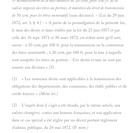
3?
Rétablissement de la taxe annuelle de
20 cent,
pour
100
fr. de la
valeur négociée des titres au porteur, et maintien du droit de transmission
de
50
cent, pour les titres nominatifs
(sans décimes). - (Loi du 29 juin
1872, art. 3, § 4.) - « A partir de ia promulgation de la présente loi,
le taux des droits et taxes établis par la loi du 23 juin 1857 et par
celle des 16 sept. 1871 et 30 mars 1872, est réduit ainsi qu'il suit,
savoir : à 50 cent, par 100 fr. pour la transmission ou la conversion
des titres nominatifs ; à 20 cent, par 100 fr. pour la taxe à laquelle
sont assujettis les titres au porteur. - Ces droits et taxe ne sont pas
soumis aux décimes » (3).
(1) « Les nouveaux droits sont applicables à la transmission des
obligations des départements, des communes, des établ. publics et du
crédit foncier. »
(Même loi.)
(2) L'impôt dont il s'agit a été étendu, par le même article, aux
valeurs étrangères,
cotées aux bourses françaises, et son application
dans ce cas spécial a été réglée par un décret portant règlement
d'admin. publique, du 24 mai 1872. (P.
mém.)