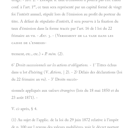
er
conf. à l'art. 1
, ce taux sera représenté par un capital formé de vingt
foi l'intérêt annuel, stipulé lors de l'émission au profit du porteur du
titre. A défaut de stipulatio d'intérêt, il sera pourvu à la fixation du
taux d'émission dans la forme tracée par l'art. 16 de l loi du 22
frimaire an
vii. -
Art.
3. - (Versement de la taxe dans les
caisse de l'enregis-
trement, etc., etc.) »
P. mém.
(2).
6°
Droits successionnels sur les actions et obligations.
- 1° Titres échus
dans u lot d'héritag (V.
Actions,
| 2). - 2? Délais des déclarations (loi
du 22 frimaire an vu). - 3° Droits succès-
sionnels appliqués aux
valeurs étrangères
(lois du 18 mai 1850 et du
23 août 1871). -
V. ci-après, § 4.
(1) Au sujet de l'applic. de la loi du 29 juin 1872 relative à l'impôt
de p. 100 sur l revenu des valeurs mobilières, voir le décret portant