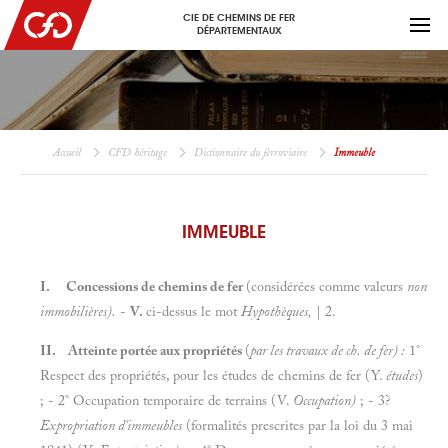
CIE DE CHEMINS DE FER
DÉPARTEMENTAUX
Accueil
CFD héritage
Dictionnaire du ferroviaire
Immeuble
IMMEUBLE
I.
Concessions de chemins de fer
(considérées comme valeurs
non
immobilières).
-
V.
ci-dessus le mot
Hypothèques,
| 2.
II. Atteinte portée aux propriétés
(
par les travaux de ch. de fer) :
1°
Respect des propriétés, pour les études de chemins de fer (Y.
études
)
; - 2° Occupation temporaire de terrains (V.
Occupation)
; - 3?
Expropriation d'immeubles
(formalités prescrites par la loi du 3 mai