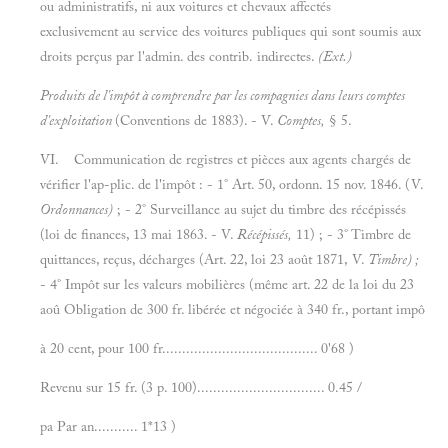
ou administratifs, ni aux voitures et chevaux affectés
exclusivement au service des voitures publiques qui sont soumis aux
droits perçus par l'admin. des contrib. indirectes.
(Ext.)
Produits de l'impôt à comprendre par les compagnies dans leurs comptes
d'exploitation
(Conventions de 1883). - V.
Comptes,
§ 5.
VI. Communication de registres et pièces aux agents chargés de
vérifier l'ap-plic. de l'impôt : - 1° Art. 50, ordonn. 15 nov. 1846. (V.
Ordonnances)
; - 2° Surveillance au sujet du timbre des récépissés
(loi de finances, 13 mai 1863. - V.
Récépissés,
11) ; - 3° Timbre de
quittances, reçus, décharges (Art. 22, loi 23 août 1871, V.
Timbre) ;
- 4° Impôt sur les valeurs mobilières (même art. 22 de la loi du 23
aoû Obligation de 300 fr. libérée et négociée à 340 fr., portant impô
à 20 cent, pour 100 fr....................................... 0'68 )
Revenu sur 15 fr. (3 p. 100)................................ 0.45 /
pa Par an........... 1*13 )