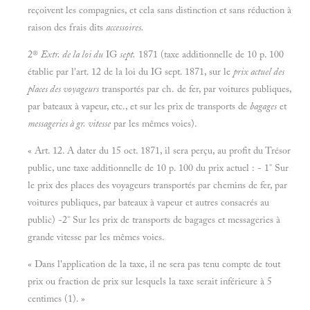
reçoivent les compagnies, et cela sans distinction et sans réduction à
raison des frais dits
accessoires.
2®
Extr. de la loi du
IG
sept.
1871 (taxe additionnelle de 10 p. 100
établie par l'art. 12 de la loi du IG sept. 1871, sur le
prix actuel des
places des voyageurs
transportés par ch. de fer, par voitures publiques,
par bateaux à vapeur, etc., et sur les prix de transports de
bagages
et
messageries à gr. vitesse
par les mêmes voies).
« Art. 12. A dater du 15 oct. 1871, il sera perçu, au profit du Trésor
public, une taxe additionnelle de 10 p. 100 du prix actuel : - 1° Sur
le prix des places des voyageurs transportés par chemins de fer, par
voitures publiques, par bateaux à vapeur et autres consacrés au
public) -2° Sur les prix de transports de bagages et messageries à
grande vitesse par les mêmes voies.
« Dans l'application de la taxe, il ne sera pas tenu compte de tout
prix ou fraction de prix sur lesquels la taxe serait inférieure à 5
centimes (1). »