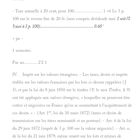
- Taxe annuelle à 20 cent, pour 100....................... 1 <6 Le 3 p.
100 sur le revenu fixe de 20 fr. (non compris dividende taxé
1 soit l'I
?;ussi à 3 p. 100)........................................... 0.60 '
>
pa -
1 semestre.
Par an........... 2'2
1
IV. Impôt sur les valeurs étrangères. - Les taxes, droits et impôts
établis sur les valeurs françaises par les lois ci-dessus rappelées (J
3), et par la loi du S juin 1850 sur le timbre (Y. le mot
Timbre,
§ 9)
ont été appliqués aux
valeurs étrangères,
« lesquelles ne pourront être
cotées et négociées en France qu'en se soumettant à l'acquittement de
er
ces droits. « - (Art. 1
, loi du 30 mars 1872) (taxes et droits de
transmission sur les titres nominatifs et au porteur). - Art. 4 de la loi
du 29 juin 1872 (impôt de 3 p. 100 sur la valeur négociée). - Art. o,
de la loi du 21 juin 1879, même impôt sur les lots et primes de