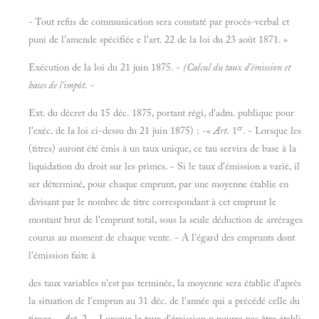
- Tout refus de communication sera constaté par procès-verbal et
puni de l'amende spécifiée e l'art. 22 de la loi du 23 août 1871. »
Exécution de la loi du 21 juin 1875. -
(Calcul du taux d'émission et
bases de l'impôt.
-
Ext. du décret du 15 déc. 1875, portant régi, d'adm. publique pour
er
l'exéc. de la loi ci-dessu du 21 juin 1875) : -«
Art.
1
. - Lorsque les
(titres) auront été émis à un taux unique, ce tau servira de base à la
liquidation du droit sur les primes. - Si le taux d'émission a varié, il
ser déterminé, pour chaque emprunt, par une moyenne établie en
divisant par le nombre de titre correspondant à cet emprunt le
montant brut de l'emprunt total, sous la seule déduction de arrérages
courus au moment de chaque vente. - A l'égard des emprunts dont
l'émission faite à
des taux variables n'est pas terminée, la moyenne sera établie d'après
la situation de l'emprun au 31 déc. de l'année qui a précédé celle du
tirage. -
Art.
2. - Lorsque le taux d'émission n pourra pas être établi