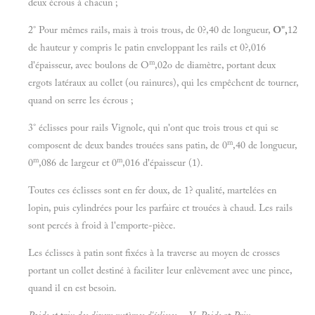
deux écrous à chacun ;
2° Pour mêmes rails, mais à trois trous, de 0?,40 de longueur,
O",
12
de hauteur y compris le patin enveloppant les rails et 0?,016
m
d'épaisseur, avec boulons de O
,02o de diamètre, portant deux
ergots latéraux au collet (ou rainures), qui les empêchent de tourner,
quand on serre les écrous ;
3° éclisses pour rails Vignole, qui n'ont que trois trous et qui se
m
composent de deux bandes trouées sans patin, de 0
,40 de longueur,
m
m
0
,086 de largeur et 0
,016 d'épaisseur (1).
Toutes ces éclisses sont en fer doux, de 1? qualité, martelées en
lopin, puis cylindrées pour les parfaire et trouées à chaud. Les rails
sont percés à froid à l'emporte-pièce.
Les éclisses à patin sont fixées à la traverse au moyen de crosses
portant un collet destiné à faciliter leur enlèvement avec une pince,
quand il en est besoin.