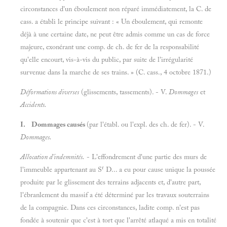
circonstances d'un éboulement non réparé immédiatement, la C. de
cass. a établi le principe suivant : « Un éboulement, qui remonte
déjà à une certaine date, ne peut être admis comme un cas de force
majeure, exonérant une comp. de ch. de fer de la responsabilité
qu'elle encourt, vis-à-vis du public, par suite de l'irrégularité
survenue dans la marche de ses trains. » (C. cass., 4 octobre 1871.)
Déformations diverses
(glissements, tassements). - V.
Dommages
et
Accidents.
I. Dommages causés
(par l'établ. ou l'expl. des ch. de fer). - V.
Dommages.
Allocation d'indemnités.
- L'effondrement d'une partie des murs de
r
l'immeuble appartenant au S
D... a eu pour cause unique la poussée
produite par le glissement des terrains adjacents et, d'autre part,
l'ébranlement du massif a été déterminé par les travaux souterrains
de la compagnie. Dans ces circonstances, ladite comp. n'est pas
fondée à soutenir que c'est à tort que l'arrêté atlaqué a mis en totalité