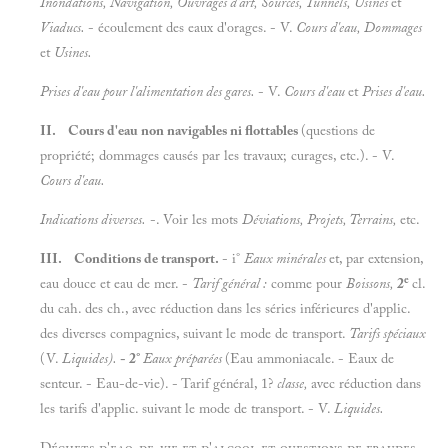
Inondations, Navigation, Ouvrages d'art, Sources, Tunnels, Usines
et
Viaducs.
- écoulement des eaux d'orages. - V.
Cours d'eau, Dommages
et
Usines.
Prises d'eau pour l'alimentation des gares.
- V.
Cours d'eau
et
Prises d'eau.
II. Cours d'eau non navigables ni flottables
(questions de
propriété; dommages causés par les travaux; curages, etc.). - V.
Cours d'eau.
Indications diverses
.
-. Voir les mots
Déviations, Projets, Terrains,
etc.
III. Conditions de transport.
- i°
Eaux minérales
et, par extension,
e
eau douce et eau de mer. -
Tarif général
:
comme pour
Boissons,
2
cl.
du cah. des ch., avec réduction dans les séries inférieures d'applic.
des diverses compagnies, suivant le mode de transport.
Tarifs spéciaux
(V.
Liquides).
- 2°
Eaux préparées
(Eau ammoniacale. - Eaux de
senteur. - Eau-de-vie). - Tarif général, 1?
classe,
avec réduction dans
les tarifs d'applic. suivant le mode de transport. - V.
Liquides.
Déchets d'eao-de-vie et d'alcool et questions de fraudes.