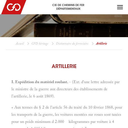
CIE DE CHEMINS DE FER
DÉPARTEMENTAUX
Accueil
CFD héritage
Dictionnaire du ferroviaire
Artillerie
ARTILLERIE
I. Expédition du matériel roulant.
- (Ext. d'une lettre adressée par
le ministre de la guerre aux directeurs des établissements de
l'artillerie, le 6 août 1869).
« Aux termes du § 2 de l'article 56 du traité du 10 février 1868, pour
les transports de la guerre, les voitures montées sur roues sont taxées
pour un poids minimum d 2.000 kilogrammes par voiture à 4