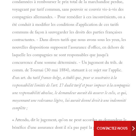
condamnées à rembourser le prix total de la marchandise perdue,
voyageant par tarif commun, sans pouvoir se couvrir vis-à-vis des
compagnies allemandes. - Pour remédier à ces inconvénients, on a
été conduit à modifier les conditions d'application de ces tarifs
communs de façon à sauvegarder les droits des parties françaises
contractantes. - Dans divers tarifs que nous avons sous les yeux, les
nouvelles dispositions supposent l'assurance d'office, en dehors de
laquelle les compagnies ne sont responsables que jusqu'à
concurrence d'une somme déterminée. - Un jugement du trih. de
comm. de Tournai (30 mai 1884), statuant à ce sujet sur l'applic.
d'un art. du tarif
franco-belge, a établi que, pour se soustraire à la
responsabilité limitée de l'art. 17 dudit tarif et pour imposer à la compagnie
une responsabilité absolue, le demandeur aurait dû assurer le colis, ce qui,
moyennant une redevance légère, lui aurait donné droit à une indemnité
complète ;
«
Attendu, dit le jugement, qu'on ne peut accorder au demandeur le
bénéfice d'une assurance dont il n'a pas payé la prime
;
CONTACTEZ-NOUS