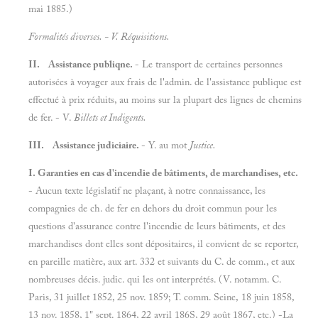
mai 1885.)
Formalités diverses. - V.
Réquisitions.
II. Assistance publiqne.
- Le transport de certaines personnes
autorisées à voyager aux frais de l'admin. de l'assistance publique est
effectué à prix réduits, au moins sur la plupart des lignes de chemins
de fer. - V.
Billets
et
Indigents.
III. Assistance judiciaire.
- Y. au mot
Justice.
I. Garanties en cas d'incendie de bâtiments, de marchandises, etc.
- Aucun texte législatif ne plaçant, à notre connaissance, les
compagnies de ch. de fer en dehors du droit commun pour les
questions d'assurance contre l'incendie de leurs bâtiments, et des
marchandises dont elles sont dépositaires, il convient de se reporter,
en pareille matière, aux art. 332 et suivants du C. de comm., et aux
nombreuses décis. judic. qui les ont interprétés. (V. notamm. C.
Paris, 31 juillet 1852, 25 nov. 1859; T. comm. Seine, 18 juin 1858,
13 nov. 1858, 1" sept. 1864, 22 avril 186S, 29 août 1867, etc.) -La