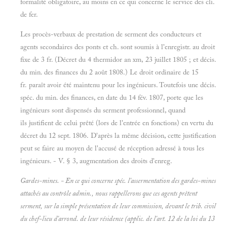
formalité obligatoire, au moins en ce qui concerne le service des cli.
de fer.
Les procès-verbaux de prestation de serment des conducteurs et
agents secondaires des ponts et ch. sont soumis à l'enregistr. au droit
fixe de 3 fr. (Décret du 4 thermidor an xm, 23 juillet 1805 ; et décis.
du min. des finances du 2 août 1808.) Le droit ordinaire de 15
fr. paraît avoir été maintenu pour les ingénieurs. Toutefois une décis.
spéc. du min. des finances, en date du 14 fév. 1807, porte que les
ingénieurs sont dispensés du serment professionnel, quand
ils justifient de celui prêté (lors de l'entrée en fonctions) en vertu du
décret du 12 sept. 1806. D'après la même décision, cette justification
peut se faire au moyen de l'accusé de réception adressé à tous les
ingénieurs. - V. § 3, augmentation des droits d'enreg.
Gardes-mines. - En ce qui concerne spéc. l'assermentation des gardes-mines
attachés au contrôle admin., nous rappellerons que ces agents prêtent
serment, sur la simple présentation de leur commission, devant le trib. civil
du chef-lieu d'arrond. de leur résidence (applic. de l'art. 12 de la loi du 13