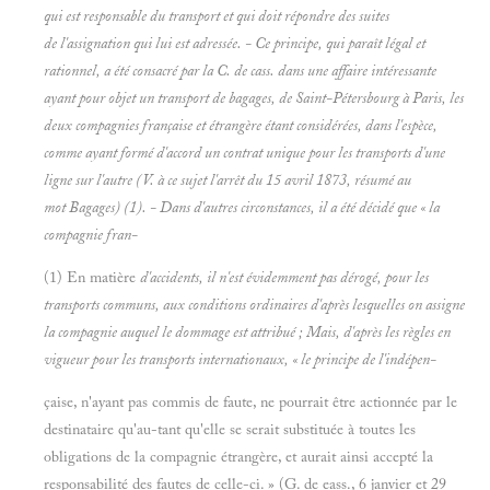
qui est responsable du transport et qui doit répondre des suites
de l'assignation qui lui est adressée. - Ce principe, qui paraît légal et
rationnel, a été consacré par la C. de cass. dans une affaire intéressante
ayant pour objet un transport de bagages, de Saint-Pétersbourg à Paris, les
deux compagnies française et étrangère étant considérées, dans l'espèce,
comme ayant formé d'accord un contrat unique pour les transports d'une
ligne sur l'autre (V. à ce sujet l'arrêt du 15 avril 1873, résumé au
mot
Bagages) (1). - Dans d'autres circonstances, il a été décidé que « la
compagnie fran-
(1) En matière
d'accidents, il n'est évidemment pas dérogé,
pour les
transports communs, aux conditions ordinaires d'après lesquelles on
assigne
la compagnie auquel le dommage est attribué ; Mais, d'après les règles en
vigueur pour les transports internationaux, « le principe de l'indépen-
çaise, n'ayant pas commis de faute, ne pourrait être actionnée par le
destinataire qu'au-tant qu'elle se serait substituée à toutes les
obligations de la compagnie étrangère, et aurait ainsi accepté la
responsabilité des fautes de celle-ci. » (G. de eass., 6 janvier et 29