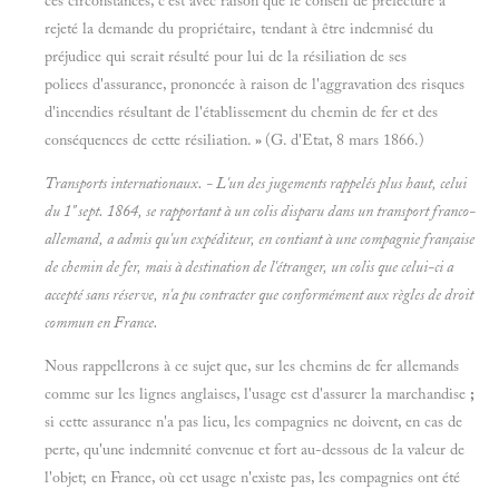
ces circonstances, c'est avec raison que le conseil de préfecture a
rejeté la demande du propriétaire, tendant à être indemnisé du
préjudice qui serait résulté pour lui de la résiliation de ses
poliees d'assurance, prononcée à raison de l'aggravation des risques
d'incendies résultant de l'établissement du chemin de fer et des
conséquences de cette résiliation.
»
(G. d'Etat, 8 mars 1866.)
Transports internationaux. - L'un des jugements rappelés plus haut, celui
du 1" sept. 1864, se rapportant à un colis disparu dans un transport franco-
allemand, a admis qu'un expéditeur, en contiant à une compagnie française
de chemin de fer, mais à destination de l'étranger, un colis que celui-ci a
accepté sans réserve, n'a pu contracter que conformément aux règles de droit
commun en France.
Nous rappellerons à ce sujet que, sur les chemins de fer allemands
comme sur les lignes anglaises, l'usage est d'assurer la marchandise
;
si cette assurance n'a pas lieu, les compagnies ne doivent, en cas de
perte, qu'une indemnité convenue et fort au-dessous de la valeur de
l'objet; en France, où cet usage n'existe pas, les compagnies ont été