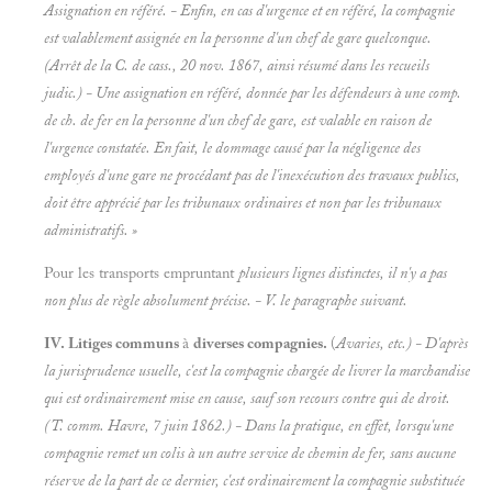
Assignation en référé. - Enfin, en cas d'urgence et en référé, la compagnie
est valablement assignée en la personne d'un chef de gare quelconque.
(Arrêt de la C. de cass., 20 nov. 1867, ainsi résumé dans les recueils
judic.) - Une assignation en référé, donnée par les défendeurs à une comp.
de ch. de fer en la personne d'un chef de gare, est valable en raison de
l'urgence constatée. En fait, le dommage causé par la négligence des
employés d'une gare ne procédant pas de l'inexécution des travaux publics,
doit être apprécié par les tribunaux ordinaires et non par les tribunaux
administratifs. »
Pour les transports empruntant
plusieurs lignes distinctes, il n'y a pas
non plus de règle absolument précise. - V. le paragraphe suivant.
IV. Litiges communs
à
diverses compagnies.
(
Avaries, etc.) - D'après
la jurisprudence usuelle, c'est la compagnie chargée de livrer la marchandise
qui est ordinairement mise en cause, sauf son recours contre qui de droit.
(T. comm. Havre, 7 juin 1862.) - Dans la pratique, en effet, lorsqu'une
compagnie remet un colis à un autre service de chemin de fer, sans aucune
réserve de la part de ce dernier, c'est ordinairement la compagnie substituée