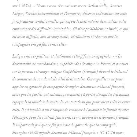
avril 1874). - Nous avons résumé aux mots
Action civile, Avaries,
Litiges, Service international et
Transports, diverses indications sur cette
jurisprudence conditionnelle, qui expose le destinataire demandeur à des
embarras et des difficultés inévitables, s'il n'est préalablement initié, ce qui
est assez difficile, aux arrangements, vérifications et réserves que les
compagnies ont pu faire entre elles.
Litiges entre expéditeur et destinataire (tarif franco-espagnol). - « Le
destinataire de marchandises, expédiées de l'étranger en France et perdues
sur le parcours étranger, assigne l'expéditeur (
français) devant le tribunal
de commerce de son domicile à lui destinataire. Cet expéditeur ne peut
appeler en garantie fa compagnie étrangère devant un tribunal français,
alors que les parties ont entendu se soumettre à porter devant les tribunaux
espagnols la solution de toutes les contestations qui pourraient s'élever entre
elles. Il est loisible à un Français de renoncer à l'avance à la faculté de citer
l'étranger, pour les contrats passés entre eux, devant les tribunaux français.
Il importerait peu que ce fût par voie de garantie que la compagnie
étrangère eût été appelée devant un tribunal français. » (C. C. 16 mars