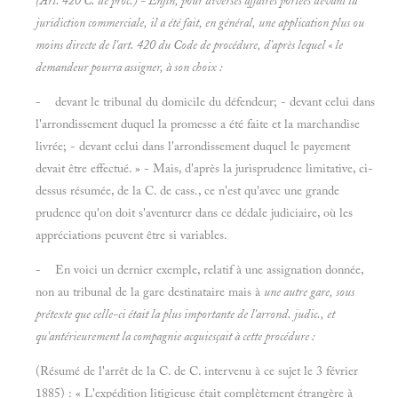
(Art. 420
C. de proc.) - Enfin, pour diverses affaires portées devant la
juridiction commerciale, il a été fait, en général, une application plus ou
moins directe de l'art. 420 du Code de procédure, d'après lequel « le
demandeur pourra assigner, à son choix :
- devant le tribunal du domicile du défendeur; - devant celui dans
l'arrondissement duquel la promesse a été faite et la marchandise
livrée; - devant celui dans l'arrondissement duquel le payement
devait être effectué. » - Mais, d'après la jurisprudence limitative, ci-
dessus résumée, de la C. de cass., ce n'est qu'avec une grande
prudence qu'on doit s'aventurer dans ce dédale judiciaire, où les
appréciations peuvent être si variables.
- En voici un dernier exemple, relatif à une assignation donnée,
non au tribunal de la gare destinataire mais à
une autre gare, sous
prétexte que celle-ci était la plus importante de l'arrond. judic., et
qu'antérieurement la compagnie acquiesçait à cette procédure :
(Résumé de l'arrêt de la C. de C. intervenu à ce sujet le 3 février
1885) : « L'expédition litigieuse était complètement étrangère à