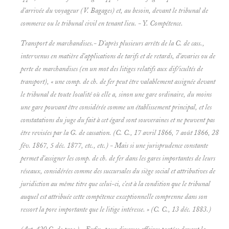
d'arrivée du voyageur (V.
Bagages) et, au besoin, devant le tribunal de
commerce ou le tribunal civil en tenant lieu. - Y.
Compétence.
Transport de marchandises.- D'après plusieurs arrêts de la C. de cass.,
intervenus en matière d'applications de tarifs et de retards, d'avaries ou de
perte de marchandises (en un mot des litiges relatifs aux
dif/icultés de
transport), « une comp. de ch. de fer peut être valablement assignée devant
le tribunal de toute localité où elle a, sinon une gare ordinaire, du moins
une gare pouvant être considérée comme un établissement principal, et les
constatations du juge du fait à cet égard sont souveraines et ne peuvent pas
être revisées par la G. de cassation. (C. C., 17 avril 1866, 7 août 1866, 28
fév. 1867, 5 déc. 1877, etc., etc.) - Mais si une jurisprudence constante
permet d'assigner les comp. de ch. de fer dans les
gares importantes de leurs
réseaux, considérées comme des succursales du siège social et attributives de
juridiction au même titre que celui-ci, c'est à la condition que le tribunal
auquel est attribuée cette compétence exceptionnelle comprenne dans son
ressort la pore
importante que le litige intéresse.
» (C. C., 13 déc. 1883.)