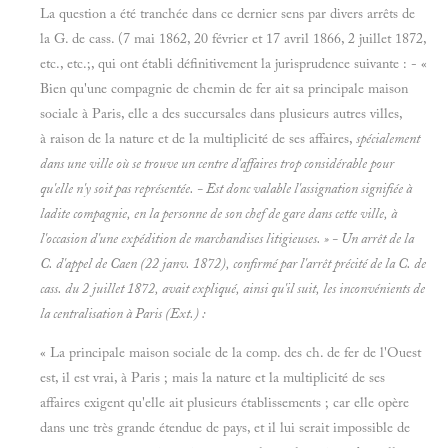
La question a été tranchée dans ce dernier sens par divers arrêts de
la G. de cass. (7 mai 1862, 20 février et 17 avril 1866, 2 juillet 1872,
etc., etc.;, qui ont établi définitivement la jurisprudence suivante : - «
Bien qu'une compagnie de chemin de fer ait sa principale maison
sociale à Paris, elle a des succursales dans plusieurs autres villes,
à raison de la nature et de la multiplicité de ses affaires,
spécialement
dans une ville où se trouve un centre d'affaires trop considérable pour
qu'elle n'y soit pas représentée. - Est donc valable l'assignation signifiée à
ladite compagnie,
en la personne de son chef de gare dans cette ville, à
l'occasion d'une expédition de marchandises litigieuses. » - Un arrêt de la
C. d'appel de Caen (22 janv. 1872), confirmé par l'arrêt précité de la C. de
cass. du 2 juillet 1872, avait expliqué, ainsi qu'il suit, les inconvénients de
la centralisation à Paris (Ext.) :
« La principale maison sociale de la comp. des ch. de fer de l'Ouest
est, il est vrai, à Paris ; mais la nature et la multiplicité de ses
affaires exigent qu'elle ait plusieurs établissements ; car elle opère
dans une très grande étendue de pays, et il lui serait impossible de