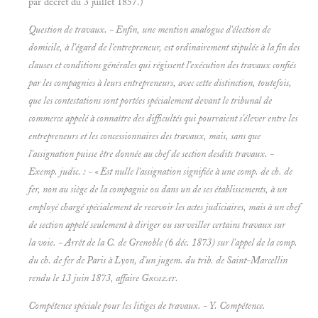
par décret du 3 juillet 1857.)
Question de travaux. - Enfin, une mention analogue d'élection de
domicile, à l'égard de l'entrepreneur, est ordinairement stipulée à la fin des
clauses et conditions générales qui régissent l'exécution des travaux confiés
par les compagnies à leurs entrepreneurs, avec cette distinction, toutefois,
que les contestations sont portées spécialement devant le tribunal de
commerce appelé à connaître des difficultés qui pourraient s'élever entre les
entrepreneurs et les
concessionnaires des travaux, mais, sans que
l'assignation puisse être donnée au chef de section desdits travaux. -
Exemp. judic. : - « Est nulle l'assignation signifiée à une comp. de ch. de
fer, non au siège de la compagnie ou dans un de ses établissements, à un
employé chargé spécialement de recevoir les actes judiciaires, mais à un chef
de section appelé seulement à diriger ou surveiller certains travaux sur
la voie. -
Arrêt de la C. de
Grenoble (6 déc. 1873) sur l'appel de la comp.
du ch. de fer de Paris à Lyon, d'un jugem. du trib. de
Saint-Marcellin
rendu le 13 juin 1873, affaire
Groizat.
Compétence spéciale pour les litiges de travaux. - Y.
Compétence.