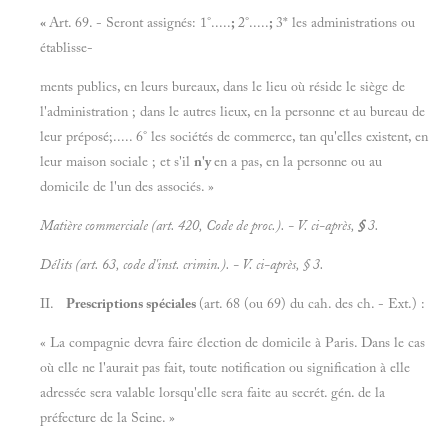
«
Art. 69. - Seront assignés: 1°.....
;
2°.....
;
3* les administrations ou
établisse-
ments publics, en leurs bureaux, dans le lieu où réside le siège de
l'administration ; dans le autres lieux, en la personne et au bureau de
leur préposé;..... 6° les sociétés de commerce, tan qu'elles existent, en
leur maison sociale ; et s'il
n'y
en a pas, en la personne ou au
domicile de l'un des associés. »
Matière commerciale (art. 420, Code de proc.). - V. ci-après,
§
3.
Délits (art. 63, code d'inst. crimin.). - V. ci-après, § 3.
II.
Prescriptions spéciales
(art. 68 (ou 69) du cah. des ch. - Ext.) :
« La compagnie devra faire élection de domicile à Paris. Dans le cas
où elle ne l'aurait pas fait, toute notification ou signification à elle
adressée sera valable lorsqu'elle sera faite au secrét. gén. de la
préfecture de la Seine. »