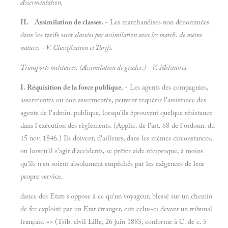
Assermentation,
II. Assimilation de classes.
- Les marchandises non dénommées
dans les tarifs sont
classées par assimilation
avec les march. de même
nature. - V.
Classification et
Tarifs.
Transports militaires. (Assimilation de grades.) - V.
Militaires.
I. Réquisition de la force publique.
- Les agents des compagnies,
assermentés ou non assermentés, peuvent requérir l'assistance des
agents de l'admin. publique, lorsqu'ils éprouvent quelque résistance
dans l'exécution des règlements. (Applic. de l'art. 68 de l'ordonn. du
15 nov. 1846.) Ils doivent, d'ailleurs, dans les mêmes circonstances,
ou lorsqu'il s'agit d'accidents, se prêter aide réciproque, à moins
qu'ils n'en soient absolument empêchés par les exigences de leur
propre service.
dance des Etats s'oppose à ce qu'un voyageur, blessé sur un chemin
de fer exploité par un Etat étranger, cite celui-ci devant un tribunal
français. »> (Trib. civil Lille, 26 juin 1885, conforme à C. de c. 5