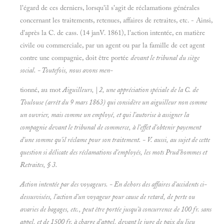
l'égard de ces derniers, lorsqu'il s'agit de réclamations générales
concernant les traitements, retenues, affaires de retraites, etc. - Ainsi,
d'après la C. de cass. (14 janV. 1861), l'action intentée, en matière
civile ou commerciale, par un agent ou par la famille de cet agent
contre une compagnie, doit être portée
devant le tribunal du siège
social. - Toutefois, nous avons men-
tionné, au mot
Aiguilleurs, | 2, une appréciation spéciale de la C. de
Toulouse (arrêt du 9 mars 1863) qui considère un
aiguilleur non comme
un ouvrier, mais comme un employé, et qui l'autorise à assigner la
compagnie devant le
tribunal de commerce, à l'effet d'obtenir payement
d'une somme qu'il réclame pour son traitement. - V. aussi, au sujet de cette
question si délicate des réclamations d'employés, les mots
Prud'hommes et
Retraites, § 3.
Action intentée par des voyageurs. - En dehors des affaires d'accidents ci-
dessusvisées, l'action d'un voyageur pour cause de retard, de perte ou
avaries de bagages, etc., peut être portée jusqu'à concurrence de 100 fr. sans
appel, et de 1500 fr. à charge d'appel, devant le juge de paix du lieu