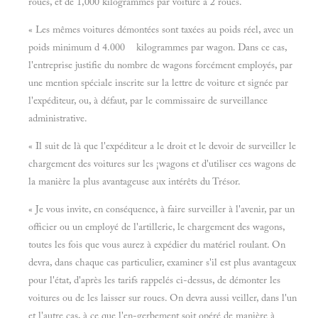
roues, et de 1,000 kilogrammes par voiture à 2 roues.
« Les mêmes voitures démontées sont taxées au poids réel, avec un
poids minimum d 4.000 kilogrammes par wagon. Dans ce cas,
l'entreprise justifie du nombre de wagons forcément employés, par
une mention spéciale inscrite sur la lettre de voiture et signée par
l'expéditeur, ou, à défaut, par le commissaire de surveillance
administrative.
« Il suit de là que l'expéditeur a le droit et le devoir de surveiller le
chargement des voitures sur les ¡wagons et d'utiliser ces wagons de
la manière la plus avantageuse aux intérêts du Trésor.
« Je vous invite, en conséquence, à faire surveiller à l'avenir, par un
officier ou un employé de l'artillerie, le chargement des wagons,
toutes les fois que vous aurez à expédier du matériel roulant. On
devra, dans chaque cas particulier, examiner s'il est plus avantageux
pour l'état, d'après les tarifs rappelés ci-dessus, de démonter les
voitures ou de les laisser sur roues. On devra aussi veiller, dans l'un
et l'autre cas, à ce que l'en-gerbement soit opéré de manière à