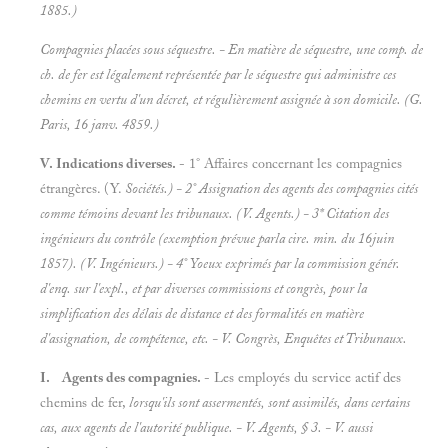
1885.)
Compagnies placées sous séquestre. -
En matière de séquestre, une comp. de
ch. de fer est légalement représentée par le séquestre qui administre ces
chemins en vertu d'un décret, et régulièrement assignée à son domicile. (G.
Paris, 16 janv. 4859.)
V. Indications diverses.
- 1° Affaires concernant les compagnies
étrangères. (Y.
Sociétés.) - 2° Assignation des agents des compagnies cités
comme témoins devant les tribunaux. (V.
Agents.) - 3* Citation des
ingénieurs du contrôle (exemption prévue parla cire. min. du 16juin
1857). (V.
Ingénieurs.) - 4° Yoeux exprimés par la commission génér.
d'enq. sur l'expl., et par diverses commissions et congrès, pour la
simplification des délais de distance et des formalités en matière
d'assignation, de compétence, etc. - V.
Congrès, Enquêtes et
Tribunaux.
I. Agents des compagnies.
- Les employés du service actif des
chemins de fer,
lorsqu'ils sont assermentés, sont assimilés, dans certains
cas, aux agents de l'autorité publique. - V.
Agents, § 3. - V. aussi