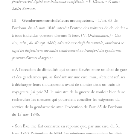
procès-verbal déféré aux tribunaux compétents. - V.
Chasse. - V. aussi
Salles d'attente.
III.
Gendarmes munis de leurs mousquetons.
- L'art. 63 de
l'ordonn. du 43 nov. 1846 interdit l'entrée des voitures de cb. de fer «
à tous individus porteurs d'armes îi feu». (V.
Ordonnances.) - Une
cire, min., du 40 sept. 4860, adressée aux chefs du contrôle, contient à ce
sujet les dispositions suivantes relativement au transport des gendarmes
porteurs d'armes chargées :
« A l'occasion de difficultés qui se sont élevées entre un chef de gare
et des gendarmes qui, se fondant sur une cire, min., s'étaient refusés
à décharger leurs mousquetons avant de monter dans un train de
voyageurs, j'ai prié M. le ministre de la guerre de vouloir bien faire
rechercher les mesures qui pourraient concilier les exigences du
service de la gendarmerie avec l'exécution de l'art. 65 de l'ordonn.
du 15 nov. 1846.
« Son Exc. me fait connaître en réponse que, par une cire, du 31
janv. 1860, l'attention de MM. les généraux commandant les divis.