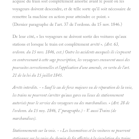
acquise du train soit complètement amortie avant le point où les
voyageurs doivent descendre, et de telle sorte qu'il soit nécessaire de
remettre la machine en action pour atteindre ce point. »
(Dernier paragraphe de l'art. 37 de l'ordonn. du 15 nov. 1846.)
De leur côté, « les voyageurs ne doivent sortir des voitures qu'aux
stations et lorsque le train est complètement
arrêté ». (Art. 63,
ordonn. du 15 nov. 1846, ext.) Outre les accidents auxquels ils s'exposent
en contrevenant à cette sage prescription, les voyageurs encourent aussi des
poursuites correctionnelles et l'application d'une amende, en vertu de l'art.
21 de la loi du 15 juillet 1845.
Arrêts interdits. - « Sauf le cas de force majeure ou de réparation de la voie,
les trains ne pourront s'arrêter qu'aux gares ou lieux de stationnement
autorisés pour le service des voyageurs ou des marchandises. » (Art. 28 de
l'ordonn. du 15 noy. 1846, 1" paragraphe.) - V. aussi
Trains (de
marchandises).
Stationnements sur la voie. - « Les locomotives et les voitures ne pourront
stationner sur les voies du chemin de fer affectées à la circulation des trains,