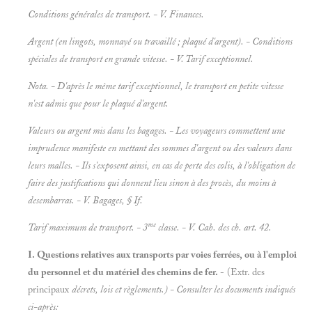
Conditions générales de transport. - V.
Finances.
Argent (en
lingots, monnayé ou
travaillé ; plaqué d'argent). - Conditions
spéciales de transport en
grande vitesse. - V.
Tarif exceptionnel.
Nota. - D'après le même tarif exceptionnel, le transport en
petite vitesse
n'est admis que pour le
plaqué d'argent.
Valeurs ou argent mis dans les bagages. - Les voyageurs commettent une
imprudence manifeste en mettant des sommes d'argent ou des valeurs dans
leurs malles. - Ils s'exposent ainsi, en cas de perte des colis, à l'obligation de
faire des justifications qui donnent lieu sinon à des procès, du moins à
desembarras. - V.
Bagages, § If.
me
Tarif maximum de transport. - 3
classe. - V.
Cah. des ch. art. 42.
I. Questions relatives aux transports par voies ferrées, ou à l'emploi
du personnel et du matériel des chemins de fer.
- (Extr. des
principaux
décrets, lois et
règlements.) - Consulter les documents indiqués
ci-après: