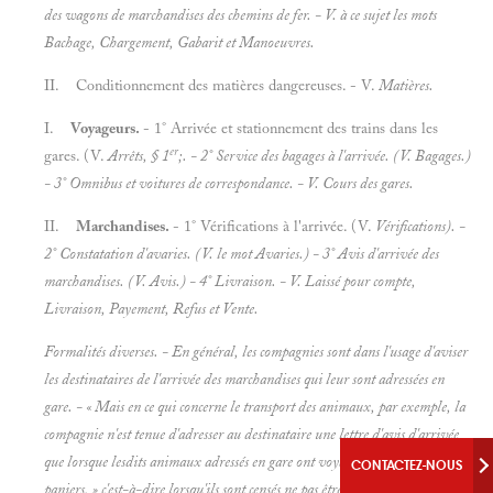
des wagons de marchandises des chemins de fer. - V. à ce sujet les mots
Bachage, Chargement, Gabarit et
Manoeuvres.
II. Conditionnement des matières dangereuses. - V.
Matières.
I.
Voyageurs.
- 1° Arrivée et stationnement des trains dans les
er
gares. (V.
Arrêts, § 1
;. - 2° Service des bagages à l'arrivée. (V.
Bagages.)
- 3° Omnibus et voitures de correspondance. - V.
Cours des gares.
II.
Marchandises.
- 1° Vérifications à l'arrivée. (V.
Vérifications). -
2° Constatation d'avaries. (V. le mot
Avaries.) - 3° Avis d'arrivée des
marchandises. (V.
Avis.) - 4° Livraison. - V.
Laissé pour compte,
Livraison, Payement, Refus et
Vente.
Formalités diverses. - En général, les compagnies sont dans l'usage d'aviser
les destinataires de l'arrivée des marchandises qui leur sont adressées
en
gare. - « Mais en ce qui concerne le transport des
animaux, par exemple, la
compagnie n'est tenue d'adresser au destinataire une lettre d'avis d
'arrivée
que lorsque lesdits animaux
adressés en gare ont voyagé en cages ou en
CONTACTEZ-NOUS
paniers, » c'est-à-dire lorsqu'ils sont censés ne pas être
accompagnés et