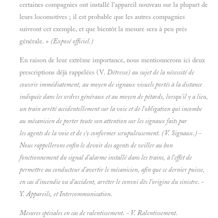
certaines compagnies ont installé l'appareil nouveau sur la plupart de
leurs locomotives ; il est probable que les autres compagnies
suivront cet exemple, et que bientôt la mesure sera à peu près
générale. »
(Exposé officiel.)
En raison de leur extrême importance, nous mentionnerons ici deux
prescriptions déjà rappelées (V.
Détresse) au sujet de la nécessité de
couvrir immédiatement, au moyen de signaux visuels portés à la distance
indiquée dans les ordres généraux et au moyen de pétards, lorsqu'il y a lieu,
un train arrêté accidentellement sur la voie et de l'obligation qui incombe
au mécanicien de porter toute son attention sur les signaux faits par
les agents de la voie et de s'y conformer scrupuleusement. (V.
Signaux.) -
Nous rappellerons enfin le devoir des agents de veiller au bon
fonctionnement du signal d'alarme installé dans les trains, à l'effet de
permettre au conducteur d'avertir le mécanicien, afin que ce dernier puisse,
en cas d'incendie ou d'accident, arrêter le convoi dès l'origine du sinistre. -
Y.
Appareils, et
Intercommunication.
Mesures spéciales en cas de ralentissement. - V.
Ralentissement.