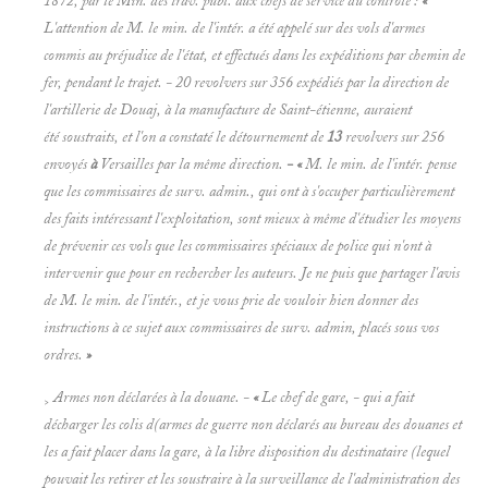
1872, par le Min. des trav. publ. aux chefs de service du contrôle :
«
L'attention de M. le min. de l'intér. a été appelé sur des vols d'armes
commis au préjudice de l'état, et effectués dans les expéditions par chemin de
fer, pendant le trajet. - 20 revolvers sur 356 expédiés par la direction de
l'artillerie de Douaj, à la manufacture de Saint-étienne, auraient
été soustraits, et l'on a constaté le détournement de
13
revolvers sur 256
envoyés
à
Versailles par la même direction.
- «
M. le min. de l'intér. pense
que les
commissaires de surv. admin., qui ont à s'occuper particulièrement
des faits intéressant l'exploitation, sont mieux à même d'étudier les moyens
de prévenir ces vols que les commissaires spéciaux de police qui n'ont à
intervenir que pour en rechercher les auteurs. Je ne puis que partager l'avis
de M. le min. de l'intér., et je vous prie de vouloir hien donner des
instructions à ce sujet aux commissaires de surv. admin, placés sous vos
ordres.
»
Armes non déclarées à la douane. -
«
Le chef de gare, - qui a fait
>
décharger les colis d(armes de guerre non déclarés au bureau des douanes et
les a fait placer dans la gare, à la libre disposition du destinataire (lequel
pouvait les retirer et les soustraire à la surveillance de l'administration des