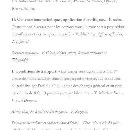
19» Indications diverses. - V.
Guerre, Marine, Militaires, Officiers,
Réservistes, etc.
II. Convocations périodiques, application de tarifs, etc.
- P. mém.
(Instructions diverses pour les convocations, le transport à prix réduit
des officiers et des troupes, etc, etc.). - V.
Militaires, Officiers, Trains,
Troupes, etc.
Services spéciaux. - V.
Génie, Réquisitions, Service militaire et
Télégraphie.
re
I. Conditions de transport. -
Les armes sont dénommées à la l
classe des marchandises transportées à petite vitesse, aux conditions
du tarif fixé par l'article 42 du cahier des charges général et au prix
maximum de 0 fr. 10 par tonne et par kilomètre.
-
Y.
Marchandises.
-
V. aussi
Douane.
Armes chargées à exclure des bagages. - V.
Bagages,
Détournement d'armes (appartenant
à
l'état).
-
Cire, adressée le
24
juin