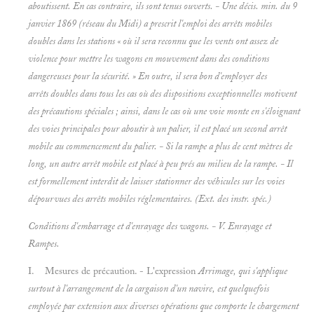
aboutissent. En cas contraire, ils sont tenus ouverts. - Une décis. min. du 9
janvier 1869 (
réseau du Midi) a prescrit l'emploi des arrêts mobiles
doubles dans les stations « où il sera reconnu que les vents ont assez de
violence pour mettre les wagons en mouvement dans des conditions
dangereuses pour la sécurité. » En outre, il sera bon d'employer des
arrêts
doubles dans tous les cas où des dispositions exceptionnelles motivent
des précautions spéciales ; ainsi, dans le cas où une voie monte en s'éloignant
des voies principales pour aboutir à un palier, il est placé un second arrêt
mobile au commencement du palier. - Si
la rampe a plus de cent mètres de
long, un autre arrêt mobile est placé à peu prés au milieu de la rampe. - Il
est formellement interdit de laisser stationner des véhicules sur les voies
dépourvues des arrêts mobiles réglementaires. (Ext. des instr. spéc.)
Conditions d'embarrage et d'enrayage des wagons. - V.
Enrayage et
Rampes.
I. Mesures de précaution. - L'expression
Arrimage, qui s'applique
surtout à l'arrangement de la cargaison d'un navire, est quelquefois
employée par extension aux diverses opérations que comporte le chargement