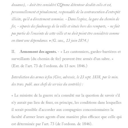
douanes), - doit être considéré CQtnme détenteur desdits colis et est,
personnellement et pénalement, responsable de la contravention d
'entrepôt
illicite, qu'il a directement commise. -
Dans l'espèce, la gare du chemin de
fer, - séparée des faubourgs de la ville et située hors des remparts, - ne fait
pas partie de l'enceinte de cette ville et ne doit point être considérée comme
en étant une dépendance.
»
(G. cass,, 13 juin 1874.)
II.
Armement des agents.
- « Les cantonniers, gardes-barrières et
surveillants (du chemin de fer) peuvent être armés d'un sabre. »
(Ext. de l'art. 73 de l'ordonn. du 13 nov. 1846.)
Interdiction des armes à feu (Cire, adressée, le 23 sept. 1838, par le min.
des trav. publ. aux chefs de service du contrôle) :
« Le ministre de la guerre m'a consulté sur la question de savoir s'il
n'y aurait pas lieu de fixer, en principe, les conditions dans lesquelles
il serait possible d'accorder aux compagnies concessionnaires la
faculté d'armer leurs agents d'une manière plus efficace que celle qui
est déterminée par l'art. 73 (de l'ordonn. de 1846).