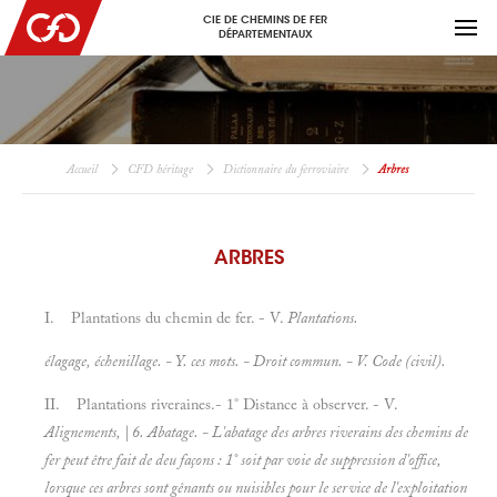
CIE DE CHEMINS DE FER
DÉPARTEMENTAUX
Accueil
CFD héritage
Dictionnaire du ferroviaire
Arbres
ARBRES
I. Plantations du chemin de fer. - V.
Plantations.
élagage, échenillage. - Y. ces mots. -
Droit commun. - V.
Code (civil).
II. Plantations riveraines.- 1° Distance à observer. - V.
Alignements, | 6.
Abatage. - L'abatage des arbres riverains des chemins de
fer peut être fait de deu façons : 1° soit par voie de
suppression d'office,
lorsque ces arbres sont gênants ou nuisibles pour le service de l'exploitation