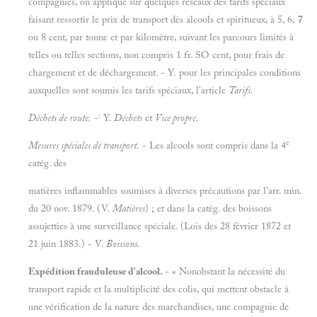
compagnies, on applique sur quelques réseaux des tarifs spéciaux
faisant ressortir le prix de transport dès alcools et spiritueux, à 5, 6,
7
ou 8 cent, par tonne et par kilomètre, suivant les parcours limités à
telles ou telles sections, non compris 1 fr. SO cent, pour frais de
chargement et de déchargement. - Y. pour les principales conditions
auxquelles sont soumis les tarifs spéciaux, l'article
Tarifs.
:
Déchets de route.
-
Y.
Déchets
et
Vice propre.
e
Mesures spéciales de transport.
- Les alcools sont compris dans la 4
catég. des
matières inflammables soumises à diverses précautions par l'arr. min.
du 20 nov. 1879. (V.
Matières
) ; et dans la catég. des boissons
assujetties à une surveillance spéciale. (Lois des 28 février 1872 et
21 juin 1883.) - V.
Boissons.
Expédition frauduleuse d'alcool.
- « Nonobstant la nécessité du
transport rapide et la multiplicité des colis, qui mettent obstacle à
une vérification de la nature des marchandises, une compagnie de