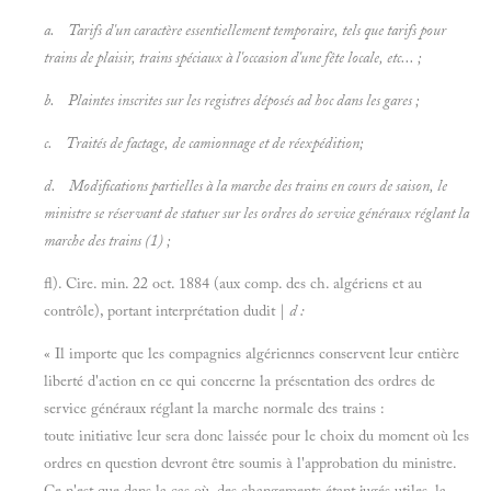
a. Tarifs d'un caractère essentiellement temporaire, tels que tarifs pour
trains de plaisir, trains spéciaux à l'occasion d'une fête locale, etc... ;
b. Plaintes inscrites sur les registres déposés
ad hoc dans les gares ;
c. Traités de factage, de camionnage et de réexpédition;
d. Modifications partielles à la marche des trains en cours de saison, le
ministre se réservant de statuer sur les ordres do service généraux réglant la
marche des trains (1) ;
fl). Cire. min. 22 oct. 1884 (aux comp. des ch. algériens et au
contrôle), portant interprétation dudit |
d :
« Il importe que les compagnies algériennes conservent leur entière
liberté d'action en ce qui concerne la présentation des ordres de
service généraux réglant la marche normale des trains :
toute initiative leur sera donc laissée pour le choix du moment où les
ordres en question devront être soumis à l'approbation du ministre.
Ce n'est que dans la cas où, des changements étant jugés utiles, la