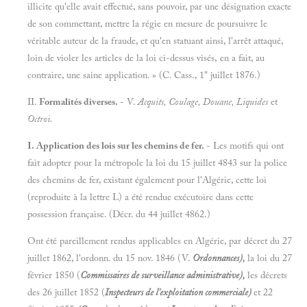
illicite qu'elle avait effectué, sans pouvoir, par une désignation exacte
de son commettant, mettre la régie en mesure de poursuivre le
véritable auteur de la fraude, et qu'en statuant ainsi, l'arrêt attaqué,
loin de violer les articles de la loi ci-dessus visés, en a fait, au
contraire, une saine application. » (C. Cass., 1" juillet 1876.)
II.
Formalités diverses.
- V.
Acquits, Coulage, Douane, Liquides
et
Octroi.
I. Application des lois sur les chemins de fer.
- Les motifs qui ont
fait adopter pour la métropole la loi du 15 juillet 4843 sur la police
des chemins de fer, existant également pour l'Algérie, cette loi
(reproduite à la lettre L) a été rendue exécutoire dans cette
possession française. (Décr. du 44 juillet 4862.)
Ont été pareillement rendus applicables en Algérie, par décret du 27
juillet 1862, l'ordonn. du 15 nov. 1846 (V.
Ordonnances),
la loi du 27
février 1850 (
Commissaires de surveillance administrative),
les décrets
des 26 juillet 1852 (
Inspecteurs de l'exploitation commerciale)
et 22