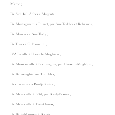
Maroc ;
De Sidi-bel-Abbès à Magenta ;
De Mostaganem à Thiaret, par Aïn-Tédelès et Relizanes;
De Mascara à Aïn-Thizy ;
De Tenès à Orléansville ;
D'Affreville à Haouch-Moghzen ;
De Mouzaïaville à Berrouaghia, par Haouch-Moghzen ;
De Berrouaghia aux Trembles;
Des Trembles à Bordj-Bouïra ;
De Ménerville à Sétif, par Bordj-Bouïra ;
De Ménerville à Tizi-Ouzou;
De Béni-Mansour à Bougie ;