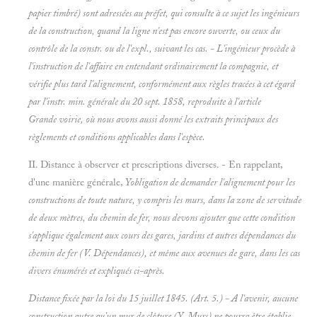
papier timbré) sont adressées au préfet, qui consulte à ce sujet les ingénieurs
de la construction, quand la ligne n'est pas encore ouverte, ou ceux
du
contrôle de la constr. ou de l'expl., suivant les cas. - L'ingénieur procède à
l'instruction de l'affaire en entendant ordinairement la compagnie, et
vérifie plus tard l'alignement, conformément aux règles tracées à cet égard
par l'instr. min. générale du 20 sept. 1858, reproduite à l'article
Grande voirie, où nous avons aussi donné les extraits principaux des
règlements et conditions applicables dans l'espèce.
II. Distance à observer et prescriptions diverses. - En rappelant,
d'une manière générale,
Yobligation de demander l'alignement pour les
constructions de toute nature, y compris les murs, dans la zone de servitude
de deux mètres, du chemin de fer, nous devons ajouter que cette condition
s'applique également aux
cours des gares, jardins et autres dépendances du
chemin de fer (V.
Dépendances), et même aux avenues de gare, dans les cas
divers énumérés et expliqués ci-après.
Distance fixée par la loi du 15
juillet 1845. (Art. 5.) - A l'avenir, aucune
construction autre qu'un mur de clôture (Y.
Murs) ne pourra être établie