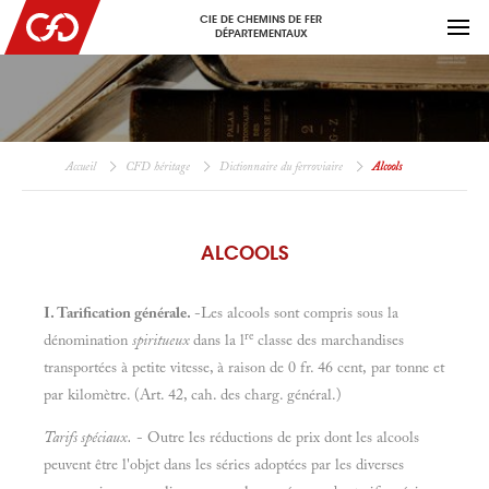
CIE DE CHEMINS DE FER
DÉPARTEMENTAUX
Accueil
CFD héritage
Dictionnaire du ferroviaire
Alcools
ALCOOLS
I. Tarification générale.
-Les alcools sont compris sous la
re
dénomination
spiritueux
dans la l
classe des marchandises
transportées à petite vitesse, à raison de 0 fr. 46 cent, par tonne et
par kilomètre. (Art. 42, cah. des charg. général.)
Tarifs spéciaux.
- Outre les réductions de prix dont les alcools
peuvent être l'objet dans les séries adoptées par les diverses