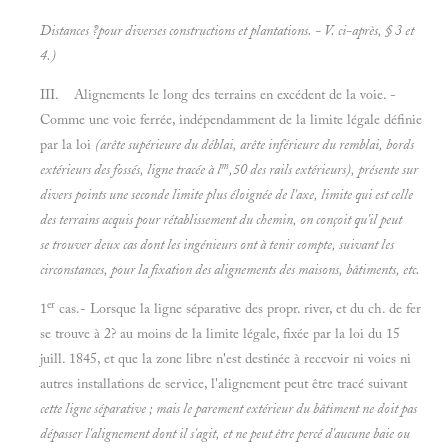
Distances ?pour diverses constructions et plantations. - V. ci-après, § 3 et
4.)
III. Alignements le long des terrains en excédent de la voie. -
Comme une voie ferrée, indépendamment de la limite légale définie
par la loi
(arête supérieure du déblai, arête inférieure du remblai, bords
m
extérieurs des fossés, ligne tracée à l
,50
des rails extérieurs), présente sur
divers points une seconde limite plus éloignée de l'axe, limite qui est celle
des terrains acquis pour rétablissement du chemin, on conçoit qu'il peut
se trouver deux cas dont les ingénieurs ont à tenir compte, suivant les
circonstances, pour la fixation des alignements des maisons, bâtiments, etc.
er
1
cas.- Lorsque la ligne séparative des propr. river, et du ch. de fer
se trouve à 2? au moins de la limite légale, fixée par la loi du 15
juill. 1845, et que la zone libre n'est destinée à recevoir ni voies ni
autres installations de service, l'alignement peut être tracé suivant
cette ligne séparative ; mais le parement extérieur du bâtiment ne doit pas
dépasser l'alignement dont il s'agit, et ne peut être percé
d'aucune baie ou