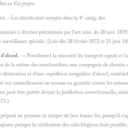
hets
et
Vice propre.
e
ort.
- Les alcools sont compris dans la 4
catég. des
umises à diverses précautions par l'arr. min. du 20 nov. 1879
e surveillance spéciale. (Lois des 28 février 1872 et 21 juin 18
d'alcool.
- « Nonobstant la nécessité du transport rapide et la
ion de la nature des marchandises, une compagnie de chemin d
e déclaration et d'une expédition irrégulière d'alcool, matéri
 ont naturellement un recours en garantie contre les auteurs
ne peut être portée devant la juridiction correctionnelle, saisi
873.)
réposé ne peuvent ni exciper de leur bonne foi, puisqu'il s'a
majeure,
puisque la vérification des colis litigieux était possib