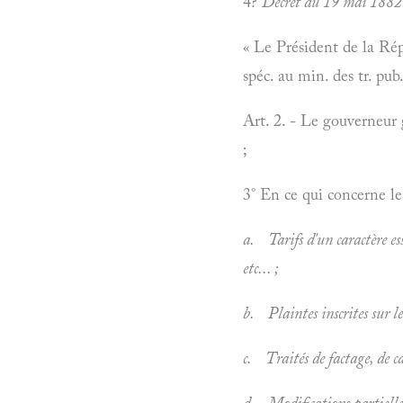
4?
Décret du 19
mai 1882. 
« Le Président de la Rép
spéc. au min. des tr. pub
Art. 2. - Le gouverneur 
;
3° En ce qui concerne le
a. Tarifs d'un caractère ess
etc... ;
b. Plaintes inscrites sur le
c. Traités de factage, de c
d. Modifications partielles 