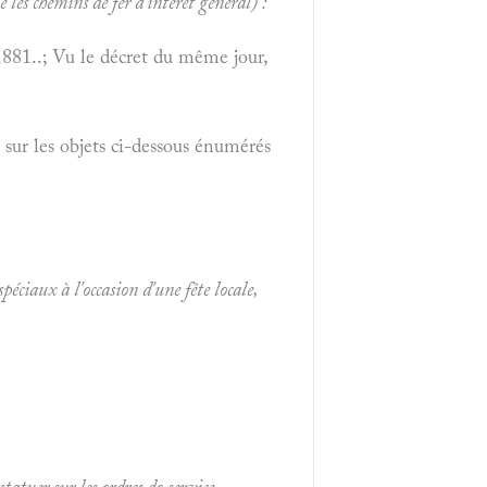
les chemins de fer d'intérêt général) :
1881..; Vu le décret du même jour,
 sur les objets ci-dessous énumérés
péciaux à l'occasion d'une fête locale,
tatuer sur les ordres do service