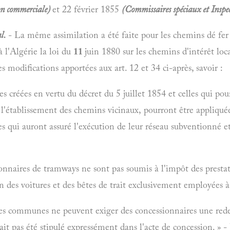
ion commerciale)
et 22 février 1855
(Commissaires spéciaux et Inspec
l.
- La même assimilation a été faite pour les chemins dé fer 
à l'Algérie la loi du
11
juin 1880 sur les chemins d'intérêt loc
s modifications apportées aux art. 12 et 34 ci-après, savoir :
es créées en vertu du décret du 5 juillet 1854 et celles qui pour
r l'établissement des chemins vicinaux, pourront être appliquée
s qui auront assuré l'exécution de leur réseau subventionné et
ionnaires de tramways ne sont pas soumis à l'impôt des prestati
son des voitures et des bêtes de trait exclusivement employées 
es communes ne peuvent exiger des concessionnaires une red
it pas été stipulé expressément dans l'acte de concession. » -