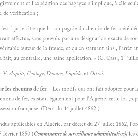
egistrement et l'expédition des bagages n'implique, à elle seul
 de vérification ;
 c'est à juste titre que la compagnie du chemin de fer a été d
e avait effectué, sans pouvoir, par une désignation exacte de 
éritable auteur de la fraude, et qu'en statuant ainsi, l'arrêt att
 a fait, au contraire, une saine application. » (C. Cass., 1" juill
- V.
Acquits, Coulage, Douane, Liquides
et
Octroi.
sur les chemins de fer.
- Les motifs qui ont fait adopter pour la
emins de fer, existant également pour l'Algérie, cette loi (rep
session française. (Décr. du 44 juillet 4862.)
dus applicables en Algérie, par décret du 27 juillet 1862, l'o
7 février 1850 (
Commissaires de surveillance administrative),
les 