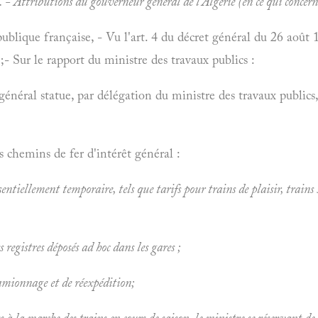
- Attributions du gouverneur général de l'Algérie (en ce qui concerne 
ublique française, - Vu l'art. 4 du décret général du 26 août 
.;- Sur le rapport du ministre des travaux publics :
général statue, par délégation du ministre des travaux publics,
s chemins de fer d'intérêt général :
entiellement temporaire, tels que tarifs pour trains de plaisir, trains s
s registres déposés
ad hoc dans les gares ;
amionnage et de réexpédition;
à la marche des trains en cours de saison, le ministre se réservant de s