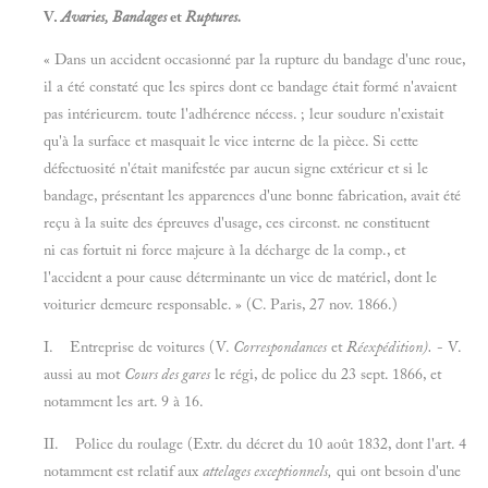
V.
Avaries, Bandages
et
Ruptures.
« Dans un accident occasionné par la rupture du bandage d'une roue,
il a été constaté que les spires dont ce bandage était formé n'avaient
pas intérieurem. toute l'adhérence nécess. ; leur soudure n'existait
qu'à la surface et masquait le vice interne de la pièce. Si cette
défectuosité n'était manifestée par aucun signe extérieur et si le
bandage, présentant les apparences d'une bonne fabrication, avait été
reçu à la suite des épreuves d'usage, ces circonst. ne constituent
ni cas fortuit ni force majeure à la décharge de la comp., et
l'accident a pour cause déterminante un vice de matériel, dont le
voiturier demeure responsable. » (C. Paris, 27 nov. 1866.)
I.
Entreprise de voitures (V.
Correspondances
et
Réexpédition).
- V.
aussi au mot
Cours des gares
le régi, de police du 23 sept. 1866, et
notamment les art. 9 à 16.
II.
Police du roulage (Extr. du décret du 10 août 1832, dont l'art. 4
notamment est relatif aux
attelages exceptionnels,
qui ont besoin d'une