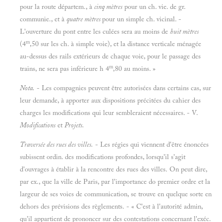
pour la route départem., à
cinq mètres
pour un ch. vie. de gr.
communie., et à
quatre mètres
pour un simple ch. vicinal. -
L'ouverture du pont entre les culées sera au moins de
huit mètres
m
(4
,50 sur les ch. à simple voie), et la distance verticale ménagée
au-dessus des rails extérieurs de chaque voie, pour le passage des
m
trains, ne sera pas inférieure h 4
,80 au moins. »
Nota.
- Les compagnies peuvent être autorisées dans certains cas, sur
leur demande, à apporter aux dispositions précitées du cahier des
charges les modifications qui leur sembleraient nécessaires. - V.
Modifications
et
Projets.
Traversée des rues des villes.
- Les régies qui viennent d'être énoncées
subissent ordin. des modifications profondes, lorsqu'il s'agit
d'ouvrages à établir à la rencontre des rues des villes. On peut dire,
par ex., que la ville de Paris, par l'importance do premier ordre et la
largeur de ses voies de communication, se trouve en quelque sorte en
dehors des prévisions des règlements. - « C'est à l'autorité admin,
qu'il appartient de prononcer sur des contestations concernant l'exéc.