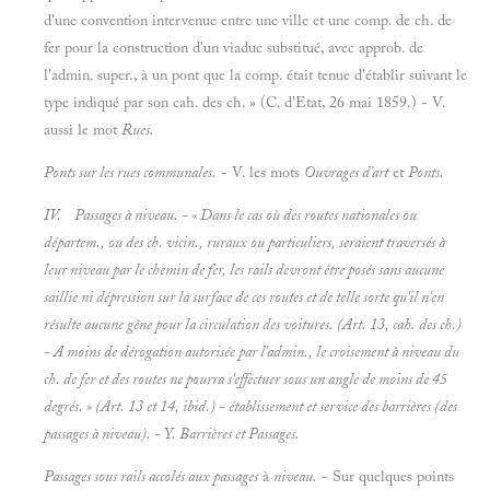
d'une convention intervenue entre une ville et une comp. de ch. de
fer pour la construction d'un viaduc substitué, avec approb. de
l'admin. super., à un pont que la comp. était tenue d'établir suivant le
type indiqué par son cah. des ch. » (C. d'Etat, 26 mai 1859.) - V.
aussi le mot
Rues.
Ponts sur les rues communales.
- V. les mots
Ouvrages d'art
et
Ponts.
IV.
Passages à niveau. - « Dans le cas où des routes nationales ou
départem., ou des ch. vicin., ruraux ou particuliers, seraient traversés à
leur niveau par le chemin de fer, les rails devront être posés sans aucune
saillie ni dépression sur la surface de ces routes et de telle sorte qu'il n'en
résulte aucune gêne pour la circulation des voitures. (Art. 13, cah. des ch.)
- A moins de dérogation autorisée par l'admin., le croisement à niveau du
ch. de fer et des routes ne pourra s'effectuer sous un angle de moins de 45
degrés. » (Art. 13 et 14,
ibid.)
-
établissement et service des barrières
(des
passages
à niveau). - Y.
Barrières
et
Passages.
Passages sous rails accolés aux passages
à
niveau.
- Sur quelques points