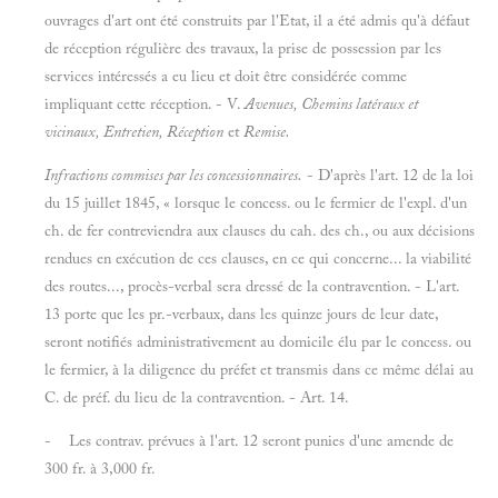
ouvrages d'art ont été construits par l'Etat, il a été admis qu'à défaut
de réception régulière des travaux, la prise de possession par les
services intéressés a eu lieu et doit être considérée comme
impliquant cette réception. - V.
Avenues, Chemins latéraux et
vicinaux, Entretien, Réception
et
Remise.
Infractions commises par les concessionnaires.
- D'après l'art. 12 de la loi
du 15 juillet 1845, « lorsque le concess. ou le fermier de l'expl. d'un
ch. de fer contreviendra aux clauses du cah. des ch., ou aux décisions
rendues en exécution de ces clauses, en ce qui concerne... la viabilité
des routes..., procès-verbal sera dressé de la contravention. - L'art.
13 porte que les pr.-verbaux, dans les quinze jours de leur date,
seront notifiés administrativement au domicile élu par le concess. ou
le fermier, à la diligence du préfet et transmis dans ce même délai au
C. de préf. du lieu de la contravention. - Art. 14.
- Les contrav. prévues à l'art. 12 seront punies d'une amende de
300 fr. à 3,000 fr.