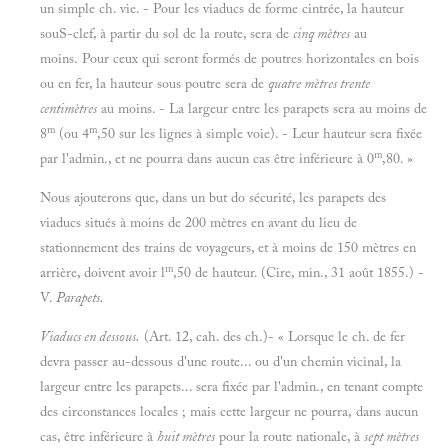
un simple ch. vie. - Pour les viaducs de forme cintrée, la hauteur
souS-clef, à partir du sol de la route, sera de
cinq mètres
au
moins. Pour ceux qui seront formés de poutres horizontales en bois
ou en fer, la hauteur sous poutre sera de
quatre mètres trente
centimètres
au moins. - La largeur entre les parapets sera au moins de
m
m
8
(ou 4
,50 sur les lignes à simple voie). - Leur hauteur sera fixée
m
par l'admin., et ne pourra dans aucun cas être inférieure à 0
,80. »
Nous ajouterons que, dans un but do sécurité, les parapets des
viaducs situés à moins de 200 mètres en avant du lieu de
stationnement des trains de voyageurs, et à moins de 150 mètres en
m
arrière, doivent avoir l
,50 de hauteur. (Cire, min., 31 août 1855.) -
V.
Parapets.
Viaducs en dessous.
(Art. 12, cah. des ch.)- « Lorsque le ch. de fer
devra passer au-dessous d'une route... ou d'un chemin vicinal, la
largeur entre les parapets... sera fixée par l'admin., en tenant compte
des circonstances locales ; mais cette largeur ne pourra, dans aucun
cas, être inférieure à
huit mètres
pour la route nationale, à
sept mètres