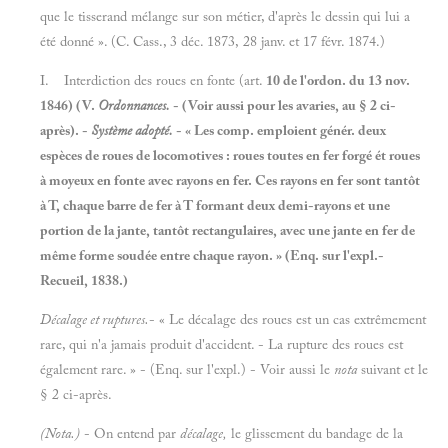
que le tisserand mélange sur son métier, d'après le dessin qui lui a
été donné ». (C. Cass., 3 déc. 1873, 28 janv. et 17 févr. 1874.)
I. Interdiction des roues en fonte (art.
10 de l'ordon. du
13 nov.
1846) (V.
Ordonnances.
- (Voir aussi pour les avaries, au § 2 ci-
après). -
Système adopté.
- « Les comp. emploient génér. deux
espèces de roues de locomotives : roues toutes en fer forgé ét roues
à moyeux en fonte avec rayons en fer. Ces rayons en fer sont tantôt
à T, chaque barre de fer à T formant deux demi-rayons et une
portion de la jante, tantôt rectangulaires, avec une jante en fer de
même forme soudée entre chaque rayon. » (Enq. sur l'expl.-
Recueil,
1838.)
Décalage et ruptures.
- « Le décalage des roues est un cas extrêmement
rare, qui n'a jamais produit d'accident. - La rupture des roues est
également rare. » - (Enq. sur l'expl.) - Voir aussi le
nota
suivant et le
§ 2 ci-après.
(Nota.)
- On entend par
décalage,
le glissement du bandage de la