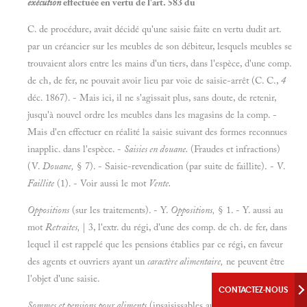
exécution
effectuée en vertu de l'art.
583 du
C. de procédure, avait décidé qu'une saisie faite en vertu dudit art.
par un créancier sur les meubles de son débiteur, lesquels meubles se
trouvaient alors entre les mains d'un tiers, dans l'espèce, d'une comp.
de ch, de fer, ne pouvait avoir lieu par voie de saisie-arrêt (C. C.,
4
déc. 1867). - Mais ici, il ne s'agissait plus, sans doute, de retenir,
jusqu'à nouvel ordre les meubles dans les magasins de la comp. -
Mais d'en effectuer en réalité la saisie suivant des formes reconnues
inapplic. dans l'espèce. -
Saisies en douane.
(Fraudes et infractions)
(V.
Douane,
§ 7). - Saisie-revendication (par suite de faillite). - V.
Faillite
(1). - Voir aussi le mot
Vente.
Oppositions
(sur les traitements). - Y.
Oppositions,
§ 1. - Y. aussi au
mot
Retraites,
| 3, l'extr. du régi, d'une des comp. de ch. de fer, dans
lequel il est rappelé que les pensions établies par ce régi, en faveur
des agents et ouvriers ayant un
caractère alimentaire,
ne peuvent être
l'objet d'une saisie.
CONTACTEZ-NOUS
Sommes et pensions pour aliments
(insaisissables aux termes de l'art.