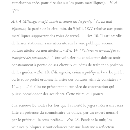
autorisation spéc. pour circuler sur les ponts métalliques). - V.
ci-
après :
Art.
4
(Attelages exceptionnels circulant sur les ponts)
(V., au mat
Epreuves,
la partie de la cire. min. du 9 juill. 1877 relative aux ponts
métalliques supportant des voies de terre)... -
Art.
10. Il est interdit
de laisser stationner sans nécessité sur la voie publique aucune
voiture attelée ou non attelée... -
Art.
14.
(Voitures ne servant pas au
transport des personnes.)
- Tout voiturier ou conducteur doit se tenir
constamment à portée de ses chevaux ou bêtes de trait et en position
de les guider. -
Art.
18.
(Messageries, voitures publiques.)
- « Le préfet
ou le sous-préfet ordonne la visite des voitures, afin de constater : -
1° ... ; - 2° si elles ne présentent aucun vice de construction qui
puisse occasionner des accidents. Cette visite, qui pourra
être renouvelée toutes les fois que l'autorité le jugera nécessaire, sera
faite en présence du commissaire de police, par un expert nommé
par le préfet ou le sous-préfet... -
Art.
28. Pendant la nuit, les
voitures publiques seront éclairées par une lanterne à réflecteur