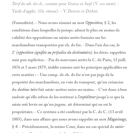
Tarif du cah. des ch.,
comme pour
Graisse
et
Suifs
(V. ces mots). -
Tarifs d'applic. (Gr. vitesse). - Y.
Denrées
et
Déchets.
(Formalités). - Nous avons résumé au mot
Opposition,
§
2, les
conditions dans lesquelles la jurispr. admet le plus ou moins de
validité des oppositions ou saisies arrêts formées sur les
marchandises transportées par ch. de fer. - Dans l'un des cas, le
2°
(opposition signifiée au préjudice du destinataire),
les décis. rappelées
sont peu explicites. - Par de nouveaux arrêts la C. de Paris,
12 juill.
1876 et
5 mars
1879, établit comme suit les principes applicables en
cette matière : - Une comp. de ch. de fer n'est pas juge de la
propriété des marchandises, en voie de transport, qu'un créancier
du
destina
-
taire
fait saisir-arrêter entre ses mains. - C'est donc à bon
endroit qu'elle refuse de les restituer à
l'expéditeur
jusqu'à ce que la
saisie soit levée ou qu'un jugem. ait déterminé qui en est le
propriétaire. - Ce système a été confirmé par la C. de C.
(13 avril
1885), dans une affaire que nous avons rappelée au mot
Magasinage,
§
4.
- Précédemment, la même Cour, dans un cas spécial de
saisie-