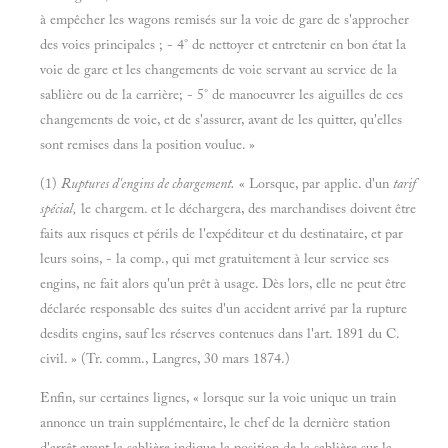
à empêcher les wagons remisés sur la voie de gare de s'approcher
des voies principales ; - 4° de nettoyer et entretenir en bon état la
voie de gare et les changements de voie servant au service de la
sablière ou de la carrière; - 5° de manoeuvrer les aiguilles de ces
changements de voie, et de s'assurer, avant de les quitter, qu'elles
sont remises dans la position voulue. »
(1)
Ruptures d'engins de chargement.
« Lorsque, par applic. d'un
tarif
spécial,
le chargem. et le déchargera, des marchandises doivent être
faits aux risques et périls de l'expéditeur et du destinataire, et par
leurs soins, - la comp., qui met gratuitement à leur service ses
engins, ne fait alors qu'un prêt à usage. Dès lors, elle ne peut être
déclarée responsable des suites d'un accident arrivé par la rupture
desdits engins, sauf les réserves contenues dans l'art. 1891 du C.
civil. » (Tr. comm., Langres, 30 mars 1874.)
Enfin, sur certaines lignes, « lorsque sur la voie unique un train
annonce un train supplémentaire, le chef de la dernière station
d'arrêt avant la sablière indique la position de la sablière sur la