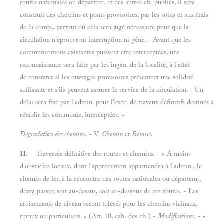
routes nationales ou départem. et des autres ch. publics, il sera
construit des chemins et ponts provisoires, par les soins et aux frais
de la comp., partout où cela sera jugé nécessaire pour que la
circulation n'éprouve ni interruption ni gêne. - Avant que les
communications existantes puissent être interceptées, une
reconnaissance sera faite par les ingén. de la localité, à l'effet
de constater si les ouvrages provisoires présentent une solidité
suffisante et s'ils peuvent assurer le service de la circulation. - Un
délai sera fixé par l'admin. pour l'exéc. de travaux définitifs destinés à
rétablir les communie, interceptées. »
Dégradation des chemins.
- V.
Chemin
et
Remise.
II.
Traversée définitive des routes et chemins. -
« A moins
d'obstacles locaux, dont l'appréciation appartiendra à l'admin., le
chemin de fer, à la rencontre des routes nationales ou départem.,
devra passer, soit au-dessus, soit au-dessous de ces routes. - Les
croisements de niveau seront tolérés pour les chemins vicinaux,
ruraux ou particuliers. » (Art. 10, cah. des ch.) -
Modifications.
- «