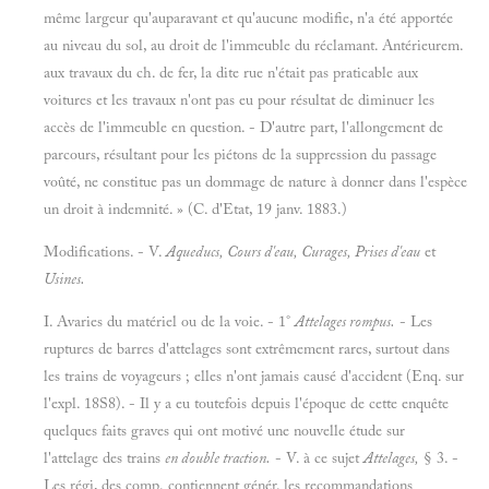
même largeur qu'auparavant et qu'aucune modifie, n'a été apportée
au niveau du sol, au droit de l'immeuble du réclamant. Antérieurem.
aux travaux du ch. de fer, la dite rue n'était pas praticable aux
voitures et les travaux n'ont pas eu pour résultat de diminuer les
accès de l'immeuble en question. - D'autre part, l'allongement de
parcours, résultant pour les piétons de la suppression du passage
voûté, ne constitue pas un dommage de nature à donner dans l'espèce
un droit à indemnité. » (C. d'Etat, 19 janv. 1883.)
Modifications.
- V.
Aqueducs, Cours d'eau, Curages, Prises d'eau
et
Usines.
I. Avaries du matériel ou de la voie. - 1°
Attelages rompus.
- Les
ruptures de barres d'attelages sont extrêmement rares, surtout dans
les trains de voyageurs ; elles n'ont jamais causé d'accident (Enq. sur
l'expl. 18S8). - Il y a eu toutefois depuis l'époque de cette enquête
quelques faits graves qui ont motivé une nouvelle étude sur
l'attelage des trains
en double traction.
- V. à ce sujet
Attelages,
§ 3. -
Les régi, des comp. contiennent génér. les recommandations