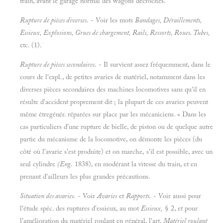
train, avant le garage normal des wagons décrochés.
Rupture de pièces diverses.
- Voir les mots
Bandages, Déraillements,
Essieux, Explosions, Grues de chargement, Rails, Ressorts, Roues. Tubes,
etc. (1).
Rupture de pièces secondaires.
- Il survient assez fréquemment, dans le
cours de l'expl., de petites avaries de matériel, notamment dans les
diverses pièces secondaires des machines locomotives sans qu'il en
résulte d'accident proprement dit ; la plupart de ces avaries peuvent
même étregénér. réparées sur place par les mécaniciens. « Dans les
cas particuliers d'une rupture de bielle, de piston ou de quelque autre
partie du mécanisme de la locomotive, on démonte les pièces (du
côté où l'avarie s'est produite) et on marche, s'il est possible, avec un
seul cylindre
(Eng.
1838), en modérant la vitesse du train, et en
prenant d'ailleurs les plus grandes précautions.
Situation des avaries.
- Voir
Avaries
et
Rapports.
- Voir aussi pour
l'étude spéc. des ruptures d'essieux, au mot
Essieux,
§ 2, et pour
l'amélioration du matériel roulant en général, l'art.
Matériel roulant