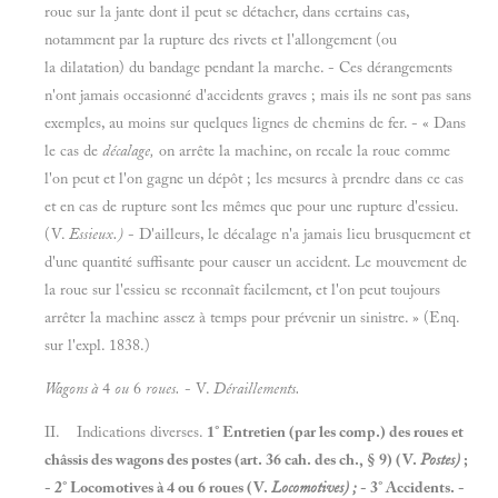
roue sur la jante dont il peut se détacher, dans certains cas,
notamment par la rupture des rivets et l'allongement (ou
la dilatation) du bandage pendant la marche. - Ces dérangements
n'ont jamais occasionné d'accidents graves ; mais ils ne sont pas sans
exemples, au moins sur quelques lignes de chemins de fer. - « Dans
le cas de
décalage,
on arrête la machine, on recale la roue comme
l'on peut et l'on gagne un dépôt ; les mesures à prendre dans ce cas
et en cas de rupture sont les mêmes que pour une rupture d'essieu.
(V.
Essieux.)
- D'ailleurs, le décalage n'a jamais lieu brusquement et
d'une quantité suffisante pour causer un accident. Le mouvement de
la roue sur l'essieu se reconnaît facilement, et l'on peut toujours
arrêter la machine assez à temps pour prévenir un sinistre. » (Enq.
sur l'expl. 1838.)
Wagons
à
4
ou
6
roues.
- V.
Déraillements.
II. Indications diverses.
1° Entretien (par les comp.) des roues et
châssis des wagons des postes (art.
36 cah. des ch., §
9) (V.
Postes)
;
- 2° Locomotives à 4 ou 6 roues (V.
Locomotives)
;
- 3° Accidents. -