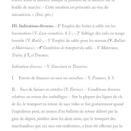
feuille de marche. - Cette mention est présentée au visa du
mécanicien. »
(Inst, spée.)
III. Indications diverses. - 1°
Emploi des boîtes à sable sur les
locomotives (V.
Loco-comotives,
§ 2 ; - 2° Sablage des rails en temps
humide (V.
Rails
) ;
-
3° Emploi du sable pour les travaux
(V.
Ballast
et
Matériaux)
;
- 4°
Conditions de transport du sable. - V.
Matériaux,
Trains,
§
7,
et
Travaux.
Indications diverses.
- Y.
Coussinets
et
Traverses.
I.
Envois de finances en sacs ou sacoches. - Y.
Finances,
§
3.
II.
Sacs de farines et céréales (Y.
Farines).
- Conditions diverses
relatives au retour des emballages. - Sur la plupart des lignes de ch.
de fer, le transport en retour de sacs vides se fait gratuitement quand
l'expéditeur peut, au moyen d'un bulletin de retour délivré par la
gare de départ, justifier dans les deux mois, que le transport des
marchandises que ces sacs ont renfermées, a bien été effectué par la