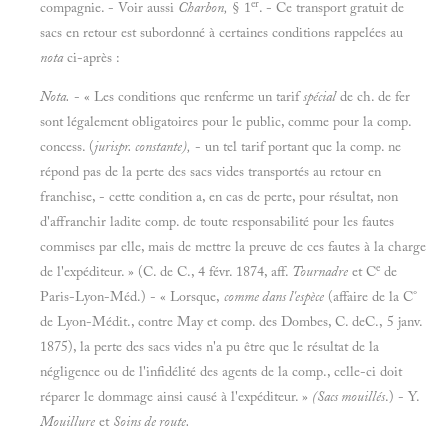
er
compagnie. - Voir aussi
Charbon,
§ 1
. - Ce transport gratuit de
sacs en retour est subordonné à certaines conditions rappelées au
nota
ci-après :
Nota.
- « Les conditions que renferme un tarif
spécial
de ch. de fer
sont légalement obligatoires pour le public, comme pour la comp.
concess. (
jurispr. constante),
- un tel tarif portant que la comp. ne
répond pas de la perte des sacs vides transportés au retour en
franchise, - cette condition a, en cas de perte, pour résultat, non
d'affranchir ladite comp. de toute responsabilité pour les fautes
commises par elle, mais de mettre la preuve de ces fautes à la charge
e
de l'expéditeur. » (C. de C., 4 févr. 1874, aff.
Tournadre
et C
de
Paris-Lyon-Méd.) - « Lorsque,
comme dans l'espèce
(affaire de la C°
de Lyon-Médit., contre May et comp. des Dombes, C. deC., 5 janv.
1875), la perte des sacs vides n'a pu être que le résultat de la
négligence ou de l'infidélité des agents de la comp., celle-ci doit
réparer le dommage ainsi causé à l'expéditeur. »
(Sacs mouillés
.) - Y.
Mouillure
et
Soins de route.