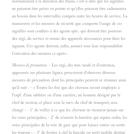
normalement à la direction des trains, c'est-à-dire que les aiguilles
ne puissent être prises en pointe et qu'elles puissent être cadenassées
au besoin dans les intervalles compris entre les heures de service. La
manoeuvre et les mesures de sécurité que comporte l'usage de ces
aiguilles sont confiées à des agents spéc. qui doivent être porteurs
des régi, du service et munis des appareils nécessaires pour faire les
signaux. Ces agents doivent, enfin, assurer sous leur responsabilité
l'exécution des mesures ci-après :
Mesures de précaution.
- Les régi, des trav. neufs et d'entretien,
approuvés sur plusieurs lignes, prescrivent d'observer diverses
mesures de précaution, dont les principales peuvent se résumer ainsi
qu'il suit : - « Toutes les fois que des chevaux seront employés à
l'expl. d'une sablière ou d'une carrière, un homme désigné par le
chef de section, et placé sous la surv. du chef de transport, sera
chargé : - 1° de veiller à ce que les chevaux ne viennent jamais sur
les voies principales; - 2° de n'ouvrir la barrière qui sépare ordin. les
voies principales de la voie de gare que pour laisser entrer ou sortir
les wagons ; - 3° de fermer à clef la bascule ou arrêt mobile destiné