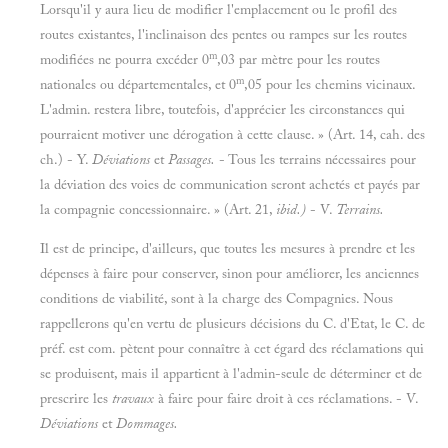
Lorsqu'il y aura lieu de modifier l'emplacement ou le profil des
routes existantes, l'inclinaison des pentes ou rampes sur les routes
m
modifiées ne pourra excéder 0
,03 par mètre pour les routes
m
nationales ou départementales, et 0
,05 pour les chemins vicinaux.
L'admin. restera libre, toutefois, d'apprécier les circonstances qui
pourraient motiver une dérogation à cette clause. » (Art. 14, cah. des
ch.) - Y.
Déviations
et
Passages.
- Tous les terrains nécessaires pour
la déviation des voies de communication seront achetés et payés par
la compagnie concessionnaire. » (Art. 21,
ibid.)
- V.
Terrains.
Il est de principe, d'ailleurs, que toutes les mesures à prendre et les
dépenses à faire pour conserver, sinon pour améliorer, les anciennes
conditions de viabilité, sont à la charge des Compagnies. Nous
rappellerons qu'en vertu de plusieurs décisions du C. d'Etat, le C. de
préf. est com. pètent pour connaître à cet égard des réclamations qui
se produisent, mais il appartient à l'admin-seule de déterminer et de
prescrire les
travaux
à faire pour faire droit à ces réclamations. - V.
Déviations
et
Dommages.