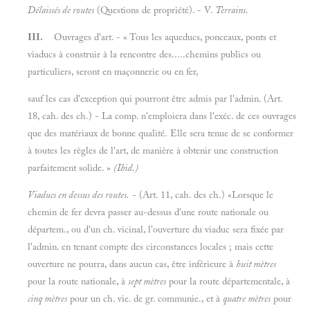
Délaissés de routes
(Questions de propriété). - V.
Terrains.
III.
Ouvrages d'art. - « Tous les aqueducs, ponceaux, ponts et
viaducs à construir à la rencontre des.....chemins publics ou
particuliers, seront en maçonnerie ou en fer,
sauf les cas d'exception qui pourront être admis par l'admin. (Art.
18, cah. des ch.) - La comp. n'emploiera dans l'exéc. de ces ouvrages
que des matériaux de bonne qualité. Elle sera tenue de se conformer
à toutes les règles de l'art, de manière à obtenir une construction
parfaitement solide. »
(Ibid.)
Viaducs en dessus des routes.
- (Art. 11, cah. des ch.) «Lorsque le
chemin de fer devra passer au-dessus d'une route nationale ou
départem., ou d'un ch. vicinal, l'ouverture du viaduc sera fixée par
l'admin. en tenant compte des circonstances locales ; mais cette
ouverture ne pourra, dans aucun cas, être inférieure à
huit mètres
pour la route nationale, à
sept mètres
pour la route départementale, à
cinq mètres
pour un ch. vie. de gr. communie., et à
quatre mètres
pour