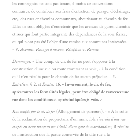
les compagnies ne sont pas tenues, à moins de conventions
contraires, de contribuer aux frais d'entretien, de pavage, d'éclairage,
etc,, des rues et chemins communaux, aboutissant au chemin de fer.
Elles ne sont obligées d'entretenir que les avenues de gares, chemins
et rues qui font partie intégrante des dépendances de la voie ferrée,
ou qui n'ont pas été l'objet d'une remise aux communes intéressées.
- V.
Avenues, Passages à niveau, Réception
et
Remise.
Dommages.
- Une comp. de ch. de fer ne peut s'opposer à la
construction d'une rue ou route traversant sa voie, - à la condition
qu'il n'en résulte pour le chemin de fer aucun préjudice. - Y.
Entretien,
§ 2, et
Routes,
1
6
. - Inversement, le ch. de fer,
après toutes les formalités légales, peut être obligé de traverser une
rue dans les conditions ci-après indiquées
p. mém. :
Rue coupée par le ch. de fer
(Allongement de parcours). - « A la suite
de la réclamation du propriétaire d'un immeuble
riverain d'une rue
coupée en deux tronçons par l'établ. d'une gare de marchandises,
il résulte
de l'instruction que la partie conservée de la dite rue a la