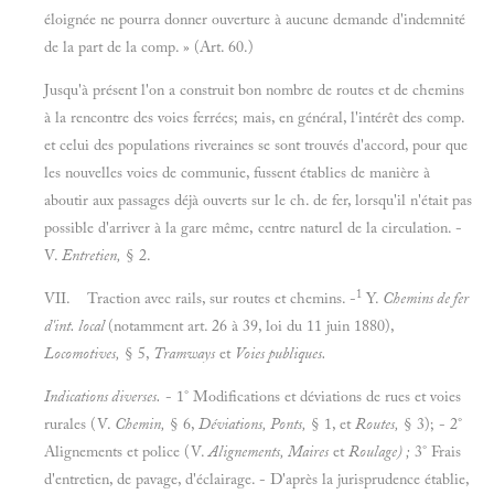
éloignée ne pourra donner ouverture à aucune demande d'indemnité
de la part de la comp. » (Art. 60.)
Jusqu'à présent l'on a construit bon nombre de routes et de chemins
à la rencontre des voies ferrées; mais, en général, l'intérêt des comp.
et celui des populations riveraines se sont trouvés d'accord, pour que
les nouvelles voies de communie, fussent établies de manière à
aboutir aux passages déjà ouverts sur le ch. de fer, lorsqu'il n'était pas
possible d'arriver à la gare même, centre naturel de la circulation. -
V.
Entretien,
§ 2.
1
VII.
Traction avec rails, sur routes et chemins. -
Y.
Chemins de fer
d'int. local
(notamment art. 26 à 39, loi du 11 juin 1880),
Locomotives,
§ 5,
Tramways
et
Voies publiques.
Indications diverses.
- 1° Modifications et déviations de rues et voies
rurales (V.
Chemin,
§ 6,
Déviations, Ponts,
§ 1, et
Routes,
§ 3); - 2°
Alignements et police (V.
Alignements, Maires
et
Roulage) ;
3° Frais
d'entretien, de pavage, d'éclairage. - D'après la jurisprudence établie,