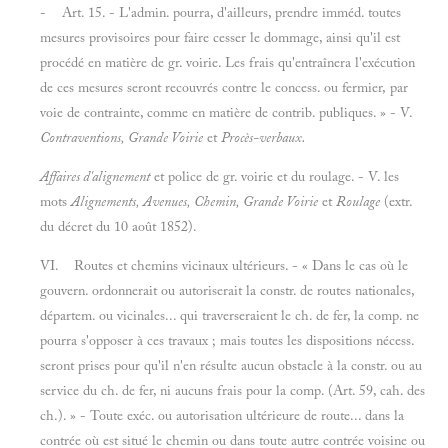
- Art. 15. - L'admin. pourra, d'ailleurs, prendre imméd. toutes
mesures provisoires pour faire cesser le dommage, ainsi qu'il est
procédé en matière de gr. voirie. Les frais qu'entraînera l'exécution
de ces mesures seront recouvrés contre le concess. ou fermier, par
voie de contrainte, comme en matière de contrib. publiques. » - V.
Contraventions, Grande Voirie
et
Procès-verbaux.
Affaires d'alignement
et police de gr. voirie et du roulage. - V. les
mots
Alignements, Avenues, Chemin, Grande Voirie
et
Roulage
(extr.
du décret du 10 août 1852).
VI.
Routes et chemins vicinaux ultérieurs. - « Dans le cas où le
gouvern. ordonnerait ou autoriserait la constr. de routes nationales,
départem. ou vicinales... qui traverseraient le ch. de fer, la comp. ne
pourra s'opposer à ces travaux ; mais toutes les dispositions nécess.
seront prises pour qu'il n'en résulte aucun obstacle à la constr. ou au
service du ch. de fer, ni aucuns frais pour la comp. (Art. 59, cah. des
ch.). » - Toute exéc. ou autorisation ultérieure de route... dans la
contrée où est situé le chemin ou dans toute autre contrée voisine ou