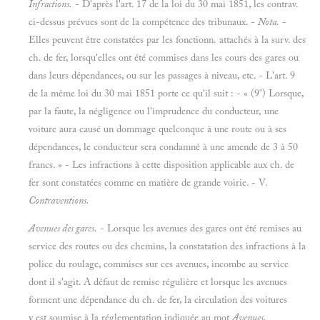
Infractions.
- D'après l'art. 17 de la loi du 30 mai 1851, les contrav.
ci-dessus prévues sont de la compétence des tribunaux. -
Nota.
-
Elles peuvent être constatées par les fonctionn. attachés à la surv. des
ch. de fer, lorsqu'elles ont été commises dans les cours des gares ou
dans leurs dépendances, ou sur les passages à niveau, etc. - L'art. 9
de la même loi du 30 mai 1851 porte ce qu'il suit : - « (9°) Lorsque,
par la faute, la négligence ou l'imprudence du conducteur, une
voiture aura causé un dommage quelconque à une route ou à ses
dépendances, le conducteur sera condamné à une amende de 3 à 50
francs. » - Les infractions à cette disposition applicable aux ch. de
fer sont constatées comme en matière de grande voirie. - V.
Contraventions.
Avenues des gares.
- Lorsque les avenues des gares ont été remises au
service des routes ou des chemins, la constatation des infractions à la
police du roulage, commises sur ces avenues, incombe au service
dont il s'agit. A défaut de remise régulière et lorsque les avenues
forment une dépendance du ch. de fer, la circulation des voitures
y est soumise à la réglementation indiquée au mot
Avenues.