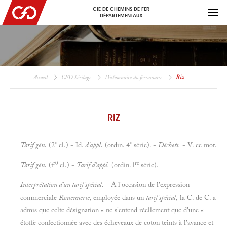
CIE DE CHEMINS DE FER
DÉPARTEMENTAUX
Accueil
CFD héritage
Dictionnaire du ferroviaire
Riz
RIZ
Tarif gén.
(2° cl.) - Id.
d'appl.
(ordin. 4° série). -
Déchets.
- V. ce mot.
r0
re
Tarif gén.
(t
cl.) -
Tarif d'appl.
(ordin.
l
série).
Interprétation d'un tarif spécial.
- A l'occasion de l'expression
commerciale
Rouennerie,
employée dans un
tarif spécial,
la C. de C. a
admis que celte désignation « ne s'entend réellement que d'une «
étoffe confectionnée avec des écheveaux de coton teints à l'avance et