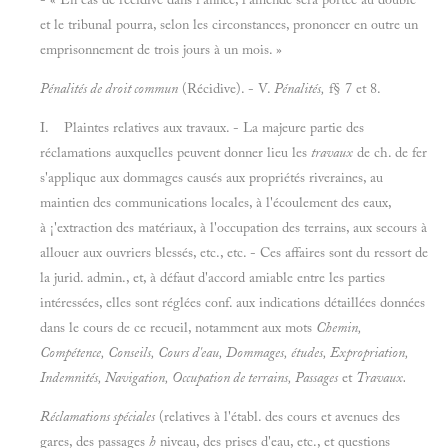
et le tribunal pourra, selon les circonstances, prononcer en outre un
emprisonnement de trois jours à un mois. »
Pénalités de droit commun
(Récidive). - V.
Pénalités,
f§ 7 et 8.
I. Plaintes relatives aux travaux. - La majeure partie des
réclamations auxquelles peuvent donner lieu les
travaux
de ch. de fer
s'applique aux dommages causés aux propriétés riveraines, au
maintien des communications locales, à l'écoulement des eaux,
à ¡'extraction des matériaux, à l'occupation des terrains, aux secours à
allouer aux ouvriers blessés, etc., etc. - Ces affaires sont du ressort de
la jurid. admin., et, à défaut d'accord amiable entre les parties
intéressées, elles sont réglées conf. aux indications détaillées données
dans le cours de ce recueil, notamment aux mots
Chemin,
Compétence, Conseils, Cours d'eau, Dommages, études, Expropriation,
Indemnités, Navigation, Occupation de terrains, Passages
et
Travaux.
Réclamations spéciales
(relatives à l'établ. des cours et avenues des
gares, des passages
h
niveau, des prises d'eau, etc., et questions