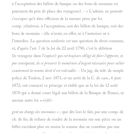
à l'acceptation des billets de banque ou des bons de monnaie en
payement du prix de place des voyageurs). - « L'admin. ne pouvait
s'occuper qu'à titre officieux de la mesure prise par les
comp. relativem. à l'acceptation, soit des billets de banque, soit des
bons de monnaie : elle n'avait, en effet, ni à l'autoriser ni à
l'interdire. La question soulevée est une question de droit commun,
et, d'après l'art. 7 de la loi du 22 avril 1790, c'est le débiteur
(le voyageur dans l'espèce)
qui est toujours obligé de faire l'appoint, et,
par conséquent, de se procurer le numéraire d'argent nécessaire pour solder
exactement la somme dont il est redevable.
- Un jug. du trib. de simple
police de Toulon, 2 nov. 1871, et un arrêt de la C. de cass., 6 janv.
1872, ont consacré ce principe et établi que ni la loi du 12 août
1870 qui a donné cours légal aux billets de la Banque de France, ni
aucune autre loi
«
n'obli-
gent au change des monnaies
» ; que dès lors le fait, par une comp. de
ch. de fer, de refuser de rendre de la monnaie sur une pièce ou un
billet excédant plus ou moins la somme due ne constitue pas une