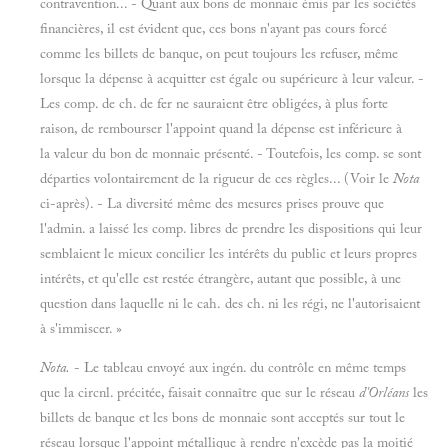
contravention... - Quant aux bons de monnaie émis par les sociétés
financières, il est évident que, ces bons n'ayant pas cours forcé
comme les billets de banque, on peut toujours les refuser, même
lorsque la dépense à acquitter est égale ou supérieure à leur valeur. -
Les comp. de ch. de fer ne sauraient être obligées, à plus forte
raison, de rembourser l'appoint quand la dépense est inférieure à
la valeur du bon de monnaie présenté. - Toutefois, les comp. se sont
départies volontairement de la rigueur de ces règles... (Voir le
Nota
ci-après). - La diversité même des mesures prises prouve que
l'admin. a laissé les comp. libres de prendre les dispositions qui leur
semblaient le mieux concilier les intérêts du public et leurs propres
intérêts, et qu'elle est restée étrangère, autant que possible, à une
question dans laquelle ni le cah. des ch. ni les régi, ne l'autorisaient
à s'immiscer. »
Nota.
- Le tableau envoyé aux ingén. du contrôle en même temps
que la circnl. précitée, faisait connaître que sur le réseau
d'Orléans
les
billets de banque et les bons de monnaie sont acceptés sur tout le
réseau lorsque l'appoint métallique à rendre n'excède pas la moitié