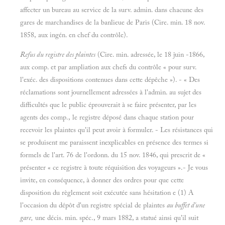
affecter un bureau au service de la surv. admin. dans chacune des
gares de marchandises de la banlieue de Paris (Cire. min. 18 nov.
1858, aux ingén. en chef du contrôle).
Refus du registre des plaintes
(Cire. min. adressée, le 18 juin -1866,
aux comp. et par ampliation aux chefs du contrôle « pour surv.
l'exéc. des dispositions contenues dans cette dépêche »). - « Des
réclamations sont journellement adressées à l'admin. au sujet des
difficultés que le public éprouverait à se faire présenter, par les
agents des comp., le registre déposé dans chaque station pour
recevoir les plaintes qu'il peut avoir à formuler. - Les résistances qui
se produisent me paraissent inexplicables en présence des termes si
formels de l'art. 76 de l'ordonn. du 15 nov. 1846, qui prescrit de «
présenter « ce registre à toute réquisition des voyageurs ».- Je vous
invite, en conséquence, à donner des ordres pour que cette
disposition du règlement soit exécutée sans hésitation e (1) A
l'occasion du dépôt d'un registre spécial de plaintes
au buffet d'une
gare,
une décis. min. spéc., 9 mars 1882, a statué ainsi qu'il suit