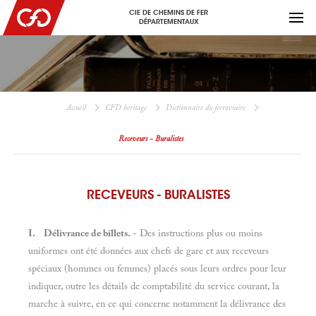
CIE DE CHEMINS DE FER
DÉPARTEMENTAUX
Accueil
CFD héritage
Dictionnaire du ferroviaire
Receveurs - Buralistes
RECEVEURS - BURALISTES
I. Délivrance de billets.
- Des instructions plus ou moins
uniformes ont été données aux chefs de gare et aux receveurs
spéciaux (hommes ou femmes) placés sous leurs ordres pour leur
indiquer, outre les détails de comptabilité du service courant, la
marche à suivre, en ce qui concerne notamment la délivrance des