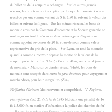
du billet ou de la coupure à échanger. - Sur les autres grands
réseaux, les billets ne sont acceptés que lorsque la monnaie à rendre
n'excède pas une somme variant de S fr. à 50 fr. suivant la valeur des
billets et suivant les lignes, - Sur les mêmes réseaux, les bons de
monnaie émis par le Comptoir d'escompte et la Société générale ne
sont reçus sur tout le réseau
ou dans certaines gares désignées
que
comme appoint au-dessus de 20 fr. et au-dessous comme valeur
représentative du prix de la place. - Sur Lyon, on rend la monnaie
quand la somme à recevoir dépasse la moitié de la valeur de la
coupure présentée. - Sur
l'Ouest, l'Est
et le
Midi,
on ne rend jamais
de monnaie. - Mais, sur ce dernier réseau
(Midi),
les bons de
monnaie sont acceptés dans
toutes les gares du réseau
pour voyageurs et
marchandises, pour leur intégralité.
(Ext.)
Vérification d'écritures
(des receveurs et comptables). - V.
Registres.
Prescription de l'art.
21
de la loi de
1845 (édictant une pénalité de 16
fr. à 3,000 fr. en matière d'infraction à la police des chemins de fer).
- « En cas de récidive dans l'année, l'amende sera portée au double