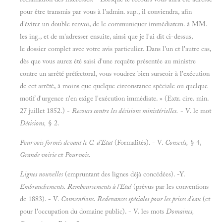
pour être transmis par vous à l'admin. sup., il conviendra, afin
d'éviter un double renvoi, de le communiquer immédiatem. à MM.
les ing., et de m'adresser ensuite, ainsi que je l'ai dit ci-dessus,
le dossier complet avec votre avis particulier. Dans l'un et l'autre cas,
dès que vous aurez été saisi d'une requête présentée au ministre
contre un arrêté préfectoral, vous voudrez bien surseoir à l'exécution
de cet arrêté, à moins que quelque circonstance spéciale ou quelque
motif d'urgence n'en exige l'exécution immédiate. » (Extr. cire. min.
27 juillet 1852.) -
Recours contre les décisions ministérielles.
- V. le mot
Décisions,
§ 2.
Pourvois formés devant le C. d'Etat
(Formalités). - V.
Conseils,
§ 4,
Grande voirie
et
Pourvois.
Lignes nouvelles
(empruntant des lignes déjà concédées). -Y.
Embranchements. Remboursements à l'Etal
(prévus par les conventions
de 1883). - V.
Conventions. Redevances spéciales pour les prises d'eau
(et
pour l'occupation du domaine public). - V. les mots
Domaines,