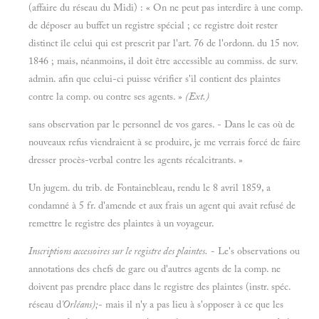
(affaire du réseau du Midi) : « On ne peut pas interdire à une comp.
de déposer au buffet un registre spécial ; ce registre doit rester
distinct île celui qui est prescrit par l'art. 76 de l'ordonn. du 15 nov.
1846 ; mais, néanmoins, il doit être accessible au commiss. de surv.
admin. afin que celui-ci puisse vérifier s'il contient des plaintes
contre la comp. ou contre ses agents. »
(Ext.)
sans observation par le personnel de vos gares. - Dans le cas où de
nouveaux refus viendraient à se produire, je me verrais forcé de faire
dresser procès-verbal contre les agents récalcitrants. »
Un jugem. du trib. de Fontainebleau, rendu le 8 avril 1859, a
condamné à 5 fr. d'amende et aux frais un agent qui avait refusé de
remettre le registre des plaintes à un voyageur.
Inscriptions accessoires sur le registre des plaintes.
- Le's observations ou
annotations des chefs de gare ou d'autres agents de la comp. ne
doivent pas prendre place dans le registre des plaintes (instr. spéc.
réseau d
'Orléans);
- mais il n'y a pas lieu à s'opposer à ce que les