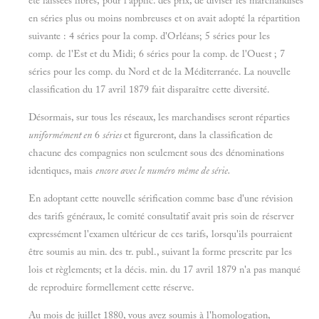
été laissées libres, pour l'applic. des prix, de diviser les marchandises
en séries plus ou moins nombreuses et on avait adopté la répartition
suivante : 4 séries pour la comp. d'Orléans; 5 séries pour les
comp. de l'Est et du Midi; 6 séries pour la comp. de l'Ouest ; 7
séries pour les comp. du Nord et de la Méditerranée. La nouvelle
classification du 17 avril 1879 fait disparaître cette diversité.
Désormais, sur tous les réseaux, les marchandises seront réparties
uniformément en
6
séries
et figureront, dans la classification de
chacune des compagnies non seulement sous des dénominations
identiques, mais
encore avec le numéro même de série.
En adoptant cette nouvelle sérification comme base d'une révision
des tarifs généraux, le comité consultatif avait pris soin de réserver
expressément l'examen ultérieur de ces tarifs, lorsqu'ils pourraient
être soumis au min. des tr. publ., suivant la forme prescrite par les
lois et règlements; et la décis. min. du 17 avril 1879 n'a pas manqué
de reproduire formellement cette réserve.
Au mois de juillet 1880, vous avez soumis à l'homologation,