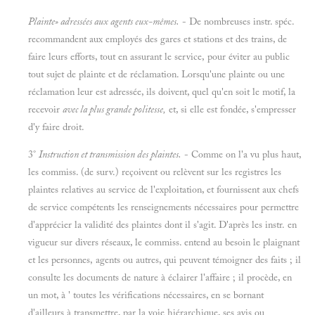
Plainte» adressées aux agents eux-mêmes.
- De nombreuses instr. spéc.
recommandent aux employés des gares et stations et des trains, de
faire leurs efforts, tout en assurant le service, pour éviter au public
tout sujet de plainte et de réclamation. Lorsqu'une plainte ou une
réclamation leur est adressée, ils doivent, quel qu'en soit le motif, la
recevoir
avec la plus grande politesse,
et, si elle est fondée, s'empresser
d'y faire droit.
3°
Instruction et transmission des plaintes.
- Comme on l'a vu plus haut,
les eommiss. (de surv.) reçoivent ou relèvent sur les registres les
plaintes relatives au service de l'exploitation, et fournissent aux chefs
de service compétents les renseignements nécessaires pour permettre
d'apprécier la validité des plaintes dont il s'agit. D'après les instr. en
vigueur sur divers réseaux, le eommiss. entend au besoin le plaignant
et les personnes, agents ou autres, qui peuvent témoigner des faits ; il
consulte les documents de nature à éclairer l'affaire ; il procède, en
un mot, à ' toutes les vérifications nécessaires, en se bornant
d'ailleurs à transmettre, par la voie hiérarchique, ses avis ou