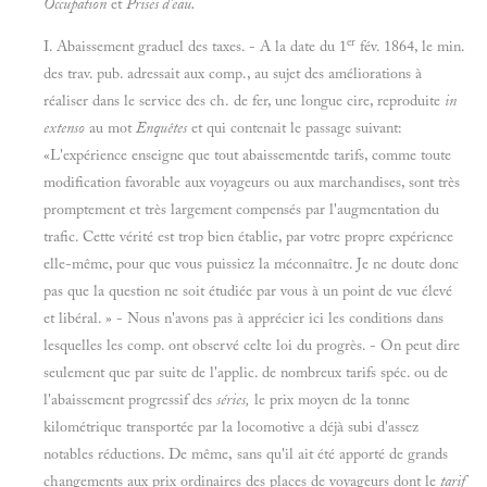
Occupation
et
Prises d'eau.
er
I. Abaissement graduel des taxes. - A la date du
1
fév.
1864, le min.
des trav. pub. adressait aux comp., au sujet des améliorations à
réaliser dans le service des ch. de fer, une longue cire, reproduite
in
extenso
au mot
Enquêtes
et qui contenait le passage suivant:
«L'expérience enseigne que tout abaissementde tarifs, comme toute
modification favorable aux voyageurs ou aux marchandises, sont très
promptement et très largement compensés par l'augmentation du
trafic. Cette vérité est trop bien établie, par votre propre expérience
elle-même, pour que vous puissiez la méconnaître. Je ne doute donc
pas que la question ne soit étudiée par vous à un point de vue élevé
et libéral. » - Nous n'avons pas à apprécier ici les conditions dans
lesquelles les comp. ont observé celte loi du progrès. - On peut dire
seulement que par suite de l'applic. de nombreux tarifs spéc. ou de
l'abaissement progressif des
séries,
le prix moyen de la tonne
kilométrique transportée par la locomotive a déjà subi d'assez
notables réductions. De même, sans qu'il ait été apporté de grands
changements aux prix ordinaires des places de voyageurs dont le
tarif