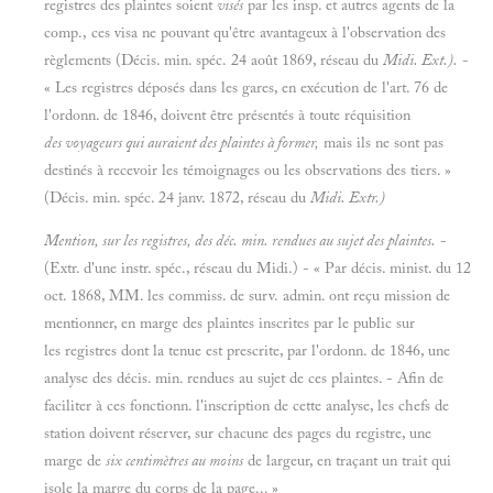
registres des plaintes soient
visés
par les insp. et autres agents de la
comp., ces visa ne pouvant qu'être avantageux à l'observation des
règlements (Décis. min. spéc. 24 août 1869, réseau du
Midi. Ext.).
-
« Les registres déposés dans les gares, en exécution de l'art. 76 de
l'ordonn. de 1846, doivent être présentés à toute réquisition
des voyageurs qui auraient des plaintes à former,
mais ils ne sont pas
destinés à recevoir les témoignages ou les observations des tiers. »
(Décis. min. spéc. 24 janv. 1872, réseau du
Midi. Extr.)
Mention, sur les registres, des déc. min. rendues au sujet des plaintes.
-
(Extr. d'une instr. spéc., réseau du Midi.) - « Par décis. minist. du 12
oct. 1868, MM. les commiss. de surv. admin. ont reçu mission de
mentionner, en marge des plaintes inscrites par le public sur
les registres dont la tenue est prescrite, par l'ordonn. de 1846, une
analyse des décis. min. rendues au sujet de ces plaintes. - Afin de
faciliter à ces fonctionn. l'inscription de cette analyse, les chefs de
station doivent réserver, sur chacune des pages du registre, une
marge de
six centimètres au moins
de largeur, en traçant un trait qui
isole la marge du corps de la page... »