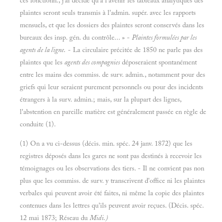
ces fonctionn., j'ai décidé qu'à l'avenir les tableaux analytiques des
plaintes seront seuls transmis à l'admin. supér. avec les rapports
mensuels, et que les dossiers des plaintes seront conservés dans les
bureaux des insp. gén. du contrôle... » -
Plaintes formulées par les
agents de la ligne.
- La circulaire précitée de 1850 ne parle pas des
plaintes que les
agents des compagnies
déposeraient spontanément
entre les mains des commiss. de surv. admin., notamment pour des
griefs qui leur seraient purement personnels ou pour des incidents
étrangers à la surv. admin.; mais, sur la plupart des lignes,
l'abstention en pareille matière est généralement passée en règle de
conduite (1).
(1) On a vu ci-dessus (décis. min. spéc. 24 janv. 1872) que les
registres déposés dans les gares ne sont pas destinés à recevoir les
témoignages ou les observations des tiers. - Il ne convient pas non
plus que les commiss. de surv. y transcrivent d'office ni les plaintes
verbales qui peuvent avoir été faites, ni même la copie des plaintes
contenues dans les lettres qu'ils peuvent avoir reçues. (Décis. spéc.
12 mai 1873; Réseau du
Midi.)