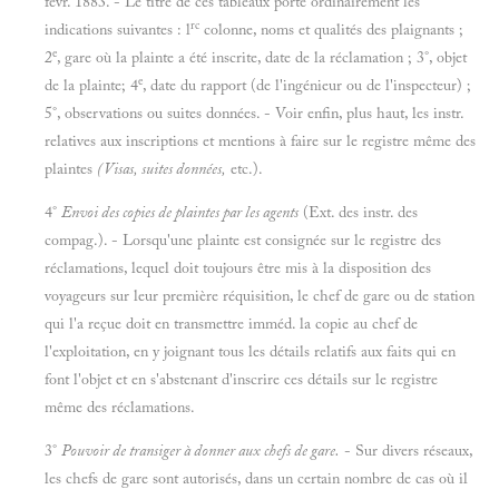
févr. 1883. - Le titre de ces tableaux porte ordinairement les
rc
indications suivantes : l
colonne, noms et qualités des plaignants ;
e
2
, gare où la plainte a été inscrite, date de la réclamation ; 3°, objet
e
de la plainte; 4
, date du rapport (de l'ingénieur ou de l'inspecteur) ;
5°, observations ou suites données. - Voir enfin, plus haut, les instr.
relatives aux inscriptions et mentions à faire sur le registre même des
plaintes
(Visas, suites données,
etc.).
4°
Envoi des copies de plaintes par les agents
(Ext. des instr. des
compag.). - Lorsqu'une plainte est consignée sur le registre des
réclamations, lequel doit toujours être mis à la disposition des
voyageurs sur leur première réquisition, le chef de gare ou de station
qui l'a reçue doit en transmettre imméd. la copie au chef de
l'exploitation, en y joignant tous les détails relatifs aux faits qui en
font l'objet et en s'abstenant d'inscrire ces détails sur le registre
même des réclamations.
3°
Pouvoir de transiger à donner aux chefs de gare.
- Sur divers réseaux,
les chefs de gare sont autorisés, dans un certain nombre de cas où il