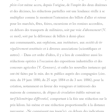
plein
s'est même accru, depuis l'origine, de l'impôt des deux dixièmes
et des décimes, les réductions partielles ont une lendance réelle à se
multiplier comme le montrent l'extension des billets d'aller et retour
pour les marchés, fêtes, foires, excursions et les remises accordées,
en dehors des transports de militaires, soit par voie
d'abonnement
(V.
ce mot), soit par la délivrance de billets à demi-place
aux communautés, aux orphéons, aux
instituteurs,
aux
sociétés de tir
régulièrement constituées
et à diverses associations (scientifiques et
autres). - Dans cet ordre d'idées, il y a lieu de considérer aussi les
réductions opérées à l'occasion des expositions industrielles et des
concours agricoles (V.
Concours),
et enfin les nouvelles instances qui
ont été faites par le min. des tr. publics auprès des compagnies (cire.
min. du
19 janv.
1880, du
25 sept.
1884 et du
3 nov.
1886), pour la
création, notamment en faveur des voyageurs et intéressés des
maisons de commerce, de
chèques de circulation
établis suivant un
tarif kilométrique différentiel,
comportant à la fois une réduction sur le
prix kilom. lui-même et une réduction proportionnelle à la distance
parcourue. -Ne connaissant pas jusqu'ici, en dehors des indications