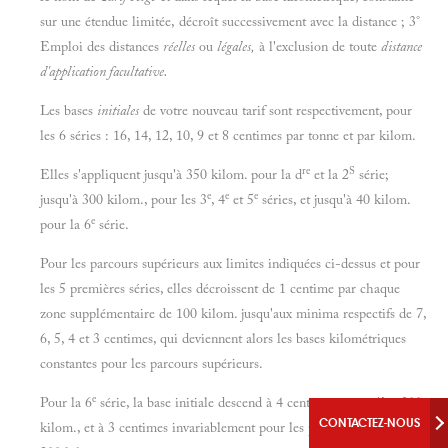
sur une étendue limitée, décroît successivement avec la distance ; 3°
Emploi des distances
réelles
ou
légales,
à l'exclusion de toute
distance
d'application facultative.
Les bases
initiales
de votre nouveau tarif sont respectivement, pour
les 6 séries : 16, 14, 12, 10, 9 et 8 centimes par tonne et par kilom.
re
S
Elles s'appliquent jusqu'à 350 kilom. pour la d
et la 2
série;
e
e
e
jusqu'à 300 kilom., pour les 3
, 4
et 5
séries, et jusqu'à 40 kilom.
e
pour la 6
série.
Pour les parcours supérieurs aux limites indiquées ci-dessus et pour
les 5 premières séries, elles décroissent de 1 centime par chaque
zone supplémentaire de 100 kilom. jusqu'aux minima respectifs de 7,
6, 5, 4 et 3 centimes, qui deviennent alors les bases kilométriques
constantes pour les parcours supérieurs.
e
Pour la 6
série, la base initiale descend à 4 centimes, entre
il
et 200
CONTACTEZ-NOUS
kilom., et à 3 centimes invariablement pour les parcours au delà de