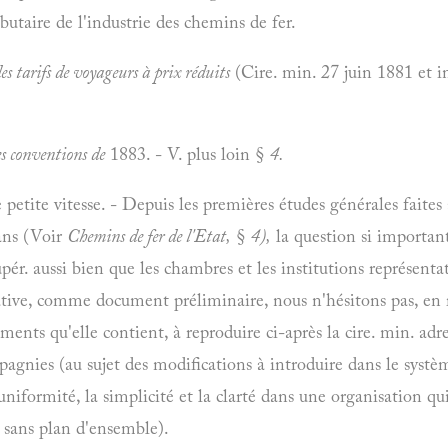
ributaire de l'industrie des chemins de fer.
es tarifs de voyageurs à prix réduits
(Cire. min. 27 juin 1881 et in
s conventions de
1883. - V. plus loin §
4.
 petite vitesse. - Depuis les premières études générales faites 
éans (Voir
Chemins de fer de l'Etat,
§
4),
la question si important
pér. aussi bien que les chambres et les institutions représenta
tive, comme document préliminaire, nous n'hésitons pas, en r
ements qu'elle contient, à reproduire ci-après la cire. min. adr
agnies (au sujet des modifications à introduire dans le systèm
'uniformité, la simplicité et la clarté dans une organisation qu
s sans plan d'ensemble).