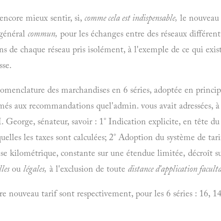
encore mieux sentir, si,
comme cela est indispensable,
le nouveau 
général
commun,
pour les échanges entre des réseaux différen
ons de chaque réseau pris isolément, à l'exemple de ce qui exi
sse.
omenclature des marchandises en 6 séries, adoptée en principe
més aux recommandations quel'admin. vous avait adressées, à l
George, sénateur, savoir : 1° Indication explicite, en tête du 
quelles les taxes sont calculées; 2° Adoption du système de ta
se kilométrique, constante sur une étendue limitée, décroît su
lles
ou
légales,
à l'exclusion de toute
distance d'application facult
e nouveau tarif sont respectivement, pour les 6 séries : 16, 1