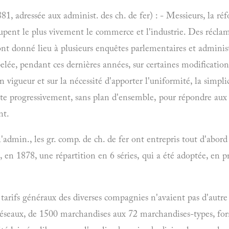
81, adressée aux administ. des ch. de fer) : - Messieurs, la réf
upent le plus vivement le commerce et l'industrie. Des réclam
nt donné lieu à plusieurs enquêtes parlementaires et administ
elée, pendant ces dernières années, sur certaines modifications
n vigueur et sur la nécessité d'apporter l'uniformité, la simpli
aite progressivement, sans plan d'ensemble, pour répondre aux b
nt.
dmin., les gr. comp. de ch. de fer ont entrepris tout d'abord l
 en 1878, une répartition en 6 séries, qui a été adoptée, en p
s tarifs généraux des diverses compagnies n'avaient pas d'aut
réseaux, de 1500 marchandises aux 72 marchandises-types, form