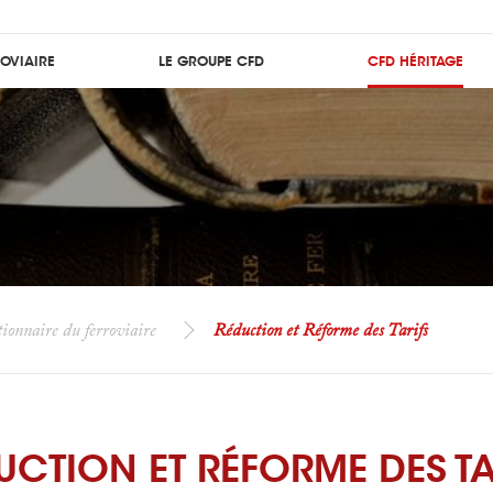
ROVIAIRE
LE GROUPE CFD
CFD HÉRITAGE
ionnaire du ferroviaire
Réduction et Réforme des Tarifs
UCTION ET RÉFORME DES TA