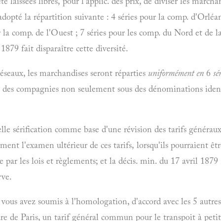
é laissées libres, pour l'applic. des prix, de diviser les march
dopté la répartition suivante : 4 séries pour la comp. d'Orléan
r la comp. de l'Ouest ; 7 séries pour les comp. du Nord et de 
 1879 fait disparaître cette diversité.
réseaux, les marchandises seront réparties
uniformément en
6
sé
ne des compagnies non seulement sous des dénominations iden
le sérification comme base d'une révision des tarifs généraux,
ment l'examen ultérieur de ces tarifs, lorsqu'ils pourraient êtr
te par les lois et règlements; et la décis. min. du 17 avril 18
rve.
 vous avez soumis à l'homologation, d'accord avec les 5 autres
ure de Paris, un tarif général commun pour le transpoit à peti