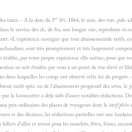
er
es taxes. - A la date du
1
fév.
1864, le min. des trav. pub. ad
dans le service des ch. de fer, une longue cire, reproduite
in ex
ivant: «L'expérience enseigne que tout abaissementde tarifs, 
rchandises, sont très promptement et très largement compens
en établie, par votre propre expérience elle-même, pour que vo
estion ne soit étudiée par vous à un point de vue élevé et libé
ions dans lesquelles les comp. ont observé celte loi du progrès
breux tarifs spéc. ou de l'abaissement progressif des
séries,
le p
 par la locomotive a déjà subi d'assez notables réductions. De
ux prix ordinaires des places de voyageurs dont le
tarif plein
s
èmes et des décimes, les réductions partielles ont une lendanc
billets d'aller et retour pour les marchés, fêtes, foires, excurs