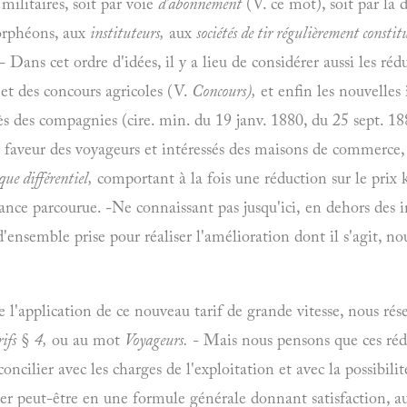
militaires, soit par voie
d'abonnement
(V. ce mot), soit par la 
orphéons, aux
instituteurs,
aux
sociétés de tir régulièrement constit
 - Dans cet ordre d'idées, il y a lieu de considérer aussi les ré
 et des concours agricoles (V.
Concours),
et enfin les nouvelles 
rès des compagnies (cire. min. du
19 janv.
1880, du
25 sept.
18
faveur des voyageurs et intéressés des maisons de commerce
que différentiel,
comportant à la fois une réduction sur le prix
tance parcourue. -Ne connaissant pas jusqu'ici, en dehors des
ensemble prise pour réaliser l'amélioration dont il s'agit, no
 l'application de ce nouveau tarif de grande vitesse, nous rése
ifs
§
4,
ou au mot
Voyageurs.
- Mais nous pensons que ces réduc
oncilier avec les charges de l'exploitation et avec la possibilit
mer peut-être en une formule générale donnant satisfaction, aus