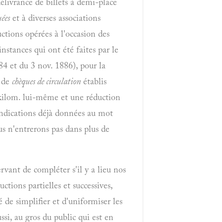
délivrance de billets à demi-place
uées
et à diverses associations
ductions opérées à l'occasion des
instances qui ont été faites par le
84 et du
3 nov.
1886), pour la
, de
chèques de circulation
établis
 kilom. lui-même et une réduction
 indications déjà données au mot
us n'entrerons pas dans plus de
rvant de compléter s'il y a lieu nos
tions partielles et successives,
é de simplifier et d'uniformiser les
si, au gros du public qui est en