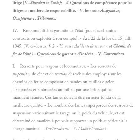
litige (V.
Abandon
et
Vente);
- 4° Questions de compétence pour les
litiges en matière de responsabilité. - V. les mots
Assignation
,
Compétence
et
Tribunaux.
IV. Responsabilité et garantie de l'état (pour les chemins
construits ou exploités à son compte). - Art. 22 de la loi du 15 juill.
1845. (V. ci-dessus, § 2. - Y. aussi
Accidents de travaux
et
Chemin de
fer de l'état.)
- Questions de garantie d'intérêt. - V.
Conventions.
I. Ressorts pour wagons et locomotives. - Les ressorts de
suspension,
de
choc
et de
traction
des véhicules employés sur les
chemins de fer se composent de bandes ou feuilles d'acier
juxtaposées et embrassées au milieu par une bride qui les
maintient réunies. Ces lames doivent être en acier fondu de la
meilleure qualité. - Le nombre des lames superposées des ressorts de
suspension varie suivant le tarage ou le poids du véhicule, et est
déterminé de manière à pouvoir supporter un poids supérieur à la
charge maxima. -
Améliorations.
- Y.
Matériel roulant.