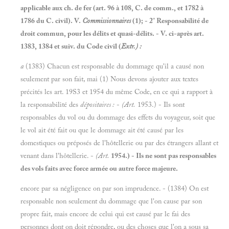
applicable aux ch. de fer (art. 96 à 108, C. de comm., et 1782 à
1786 du C. civil). V.
Commissionnaires
(1);
- 2° Responsabilité de
droit commun, pour les délits et quasi-délits. - V. ci-après art.
1383, 1384 et suiv. du Code civil (
Extr
.) :
a
(1383) Chacun est responsable du dommage qu'il a causé non
seulement par son fait, mai (1) Nous devons ajouter aux textes
précités les art. 19S3 et 1954 du même Code, en ce qui a rapport à
la responsabilité des
dépositaires
:
-
(Art.
1953.) - Ils sont
responsables du vol ou du dommage des effets du voyageur, soit que
le vol ait été fait ou que le dommage ait été causé par les
domestiques ou préposés de l'hôtellerie ou par des étrangers allant et
venant dans l'hôtellerie. -
(Art.
1954.) - Ils ne sont pas responsables
des vols faits avec force armée ou autre force majeure.
encore par sa négligence on par son imprudence. - (1384) On est
responsable non seulement du dommage que l'on cause par son
propre fait, mais encore de celui qui est causé par le fai des
personnes dont on doit répondre, ou des choses que l'on a sous sa