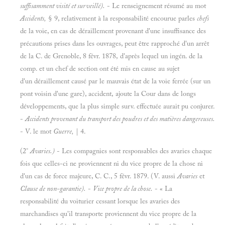
suffisamment visité et surveillé).
- Le renseignement résumé au mot
Accidents,
§ 9, relativement à la responsabilité encourue parles
chefs
de la voie, en cas de déraillement provenant d'une insuffisance des
précautions prises dans les ouvrages, peut être rapproché d'un arrêt
de la C. de Grenoble, 8 févr. 1878, d'après lequel un ingén. de la
comp. et un chef de section ont été mis en cause au sujet
d'un déraillement causé par le mauvais état de la voie ferrée (sur un
pont voisin d'une gare), accident, ajoute la Cour dans de longs
développements, que la plus simple surv. effectuée aurait pu conjurer.
-
Accidents provenant du transport des poudres et des matières dangereuses.
- V. le mot
Guerre,
| 4.
(2°
Avaries.)
- Les compagnies sont responsables des avaries chaque
fois que celles-ci ne proviennent ni du vice propre de la chose ni
d'un cas de force majeure, C. C., 5 févr. 1879. (V. aussi
Avaries
et
Clause de non-garantie).
-
Vice propre de la chose.
- « La
responsabilité du voiturier cessant lorsque les avaries des
marchandises qu'il transporte proviennent du vice propre de la