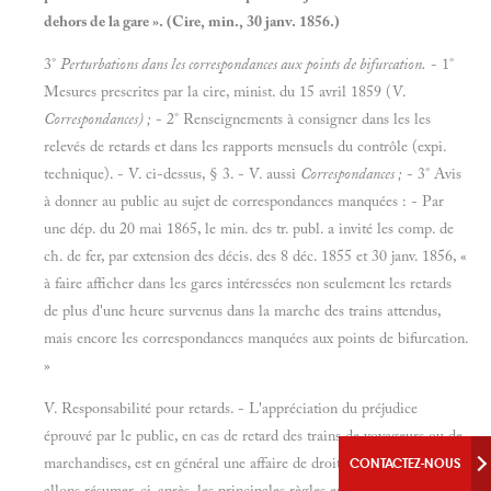
dehors de la gare ». (Cire, min., 30 janv. 1856.)
3°
Perturbations dans les correspondances aux points de bifurcation.
- 1°
Mesures prescrites par la cire, minist. du 15 avril 1859 (V.
Correspondances) ;
- 2° Renseignements à consigner dans les les
relevés de retards et dans les rapports mensuels du contrôle (expi.
technique). - V. ci-dessus, § 3. - V. aussi
Correspondances ;
- 3° Avis
à donner au public au sujet de correspondances manquées : - Par
une dép. du 20 mai 1865, le min. des tr. publ. a invité les comp. de
ch. de fer, par extension des décis. des 8 déc. 1855 et 30 janv. 1856, «
à faire afficher dans les gares intéressées non seulement les retards
de plus d'une heure survenus dans la marche des trains attendus,
mais encore les correspondances manquées aux points de bifurcation.
»
V. Responsabilité pour retards. - L'appréciation du préjudice
éprouvé par le public, en cas de retard des trains de voyageurs ou de
marchandises, est en général une affaire de droit commun. Nous
CONTACTEZ-NOUS
allons résumer, ci-après, les principales règles en vigueur sur cette