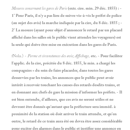
Mesures concernant les gares de Paris
(extr. cire. min. 29 déc. 1855) : -
1° Pour Paris, il n'y a pas lieu de suivre vis-à-vis le préfet de police
(au sujet des avis) la marche indiquée par la cire, du 8 déc. 1855 ; -
2° La mesure (ayant pour objet d'annoncer le retard par un placard
affiché dans les salles où le public vient attendre les voyageurs) est
la seule qui doive être mise en exécution dans les gares de Paris.
fNola.) -
Forme et circonstances des avis; Affichage,
etc. - Pour faciliter
l'applic. de la cire, précitée du 8 déc. 1855, le min. a chargé les
compagnies « du soin de faire placarder, dans toutes les gares
desservies par les trains, les annonces que le public peut avoir
intérêt à recevoir touchant les causes des retards desdits trains, et
en donnant aux chefs de gare la mission d'informer les préfets. - Il
est bien entendu, d'ailleurs, que ces avis ne seront utiles et ne
devront être donnés qu'autant que la préfecture sera imméd. à
proximité de la station où doit arriver le train attendu, et qu'en
outre, le retard de ce train aura été ou devra être assez considérable
pour exciter des alarmes dans le public et justifier une annonce en