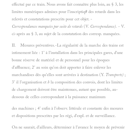
effectué par ce train. Nous avons fait connaître plus loin, au
§ 3, les
limites numériques admises pour l'inscriptiq# des retards dans les
relevés et constatations prescrits pour cet objet. -
Correspondances manquées par suite de retards
(V.
Correspondance).
- V.
ci-après au
§ 3, au sujet de la constatation des corresp. manquées.
II. Mesures préventives.-La régularité de la marche des trains est
intimement liée : 1° à l'installation dans les principales gares, d'une
bonne réserve de matériel et de personnel pour les époques
d'affluence; 2° au soin qu'on doit apporter à faire enlever les
marchandises dès qu'elles sont arrivées à destination (Y.
Transports)
;
3° il l'organisation et
h
la composition des convois, dont les limites
de chargement doivent être maintenues, autant que possible, au-
dessous de celles correspondant à la puissance maximum
des machines ; 4° enfin à l'observ. littérale et constante des mesures
et dispositions prescrites par les régi, d'expl. et de surveillance.
On ne saurait, d'ailleurs, déterminer à l'avance le moyen de prévenir