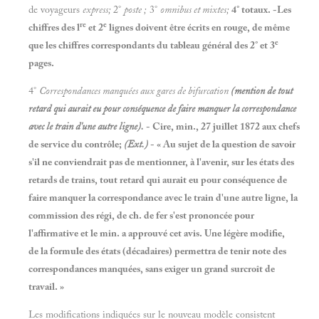
de voyageurs
express;
2°
poste
;
3°
omnibus et mixtes;
4° totaux. -Les
re
e
chiffres des l
et 2
lignes doivent être écrits en rouge, de même
e
que les chiffres correspondants du tableau général des 2° et 3
pages.
4°
Correspondances manquées aux gares de bifurcation
(mention de tout
retard qui aurait eu pour conséquence de faire manquer la correspondance
avec le train d'une autre ligne).
- Cire, min., 27 juillet 1872 aux chefs
de service du contrôle;
(Ext.)
- « Au sujet de la question de savoir
s'il ne conviendrait pas de mentionner, à l'avenir, sur les états des
retards de trains, tout retard qui aurait eu pour conséquence de
faire manquer la correspondance avec le train d'une autre ligne, la
commission des régi, de ch. de fer s'est prononcée pour
l'affirmative et le min. a approuvé cet avis. Une légère modifie,
de la formule des états (décadaires) permettra de tenir note des
correspondances manquées, sans exiger un grand surcroît de
travail. »
Les modifications indiquées sur le nouveau modèle consistent