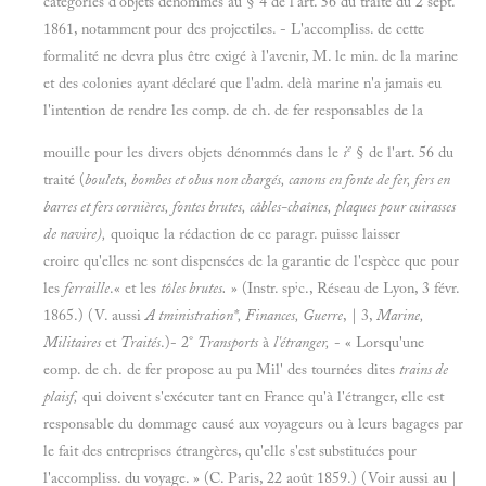
catégories d'objets dénommés au § 4 de l'art. 56 du traité du 2 sept.
1861, notamment pour des projectiles. - L'accompliss. de cette
formalité ne devra plus être exigé à l'avenir, M. le min. de la marine
et des colonies ayant déclaré que l'adm. delà marine n'a jamais eu
l'intention de rendre les comp. de ch. de fer responsables de la
e
mouille pour les divers objets dénommés dans le
i
§ de l'art. 56 du
traité (
boulets, bombes
et
obus non chargés, canons en fonte de fer, fers en
barres et fers cornières, fontes brutes, câbles-chaînes, plaques pour cuirasses
de navire),
quoique la rédaction de ce paragr. puisse laisser
croire qu'elles ne sont dispensées de la garantie de l'espèce que pour
;
les
ferraille
.« et les
tôles brutes.
» (Instr. sp
c., Réseau de Lyon, 3 févr.
1865.) (V. aussi
A tministration*, Finances, Guerre
, | 3,
Marine,
Militaires
et
Traités
.)- 2°
Transports
à
l'étranger,
- « Lorsqu'une
eomp. de ch. de fer propose au pu Mil' des tournées dites
trains
de
plaisf,
qui doivent s'exécuter tant en France qu'à l'étranger, elle est
responsable du dommage causé aux voyageurs ou à leurs bagages par
le fait des entreprises étrangères, qu'elle s'est substituées pour
l'accompliss. du voyage. » (C. Paris, 22 août 1859.) (Voir aussi au |