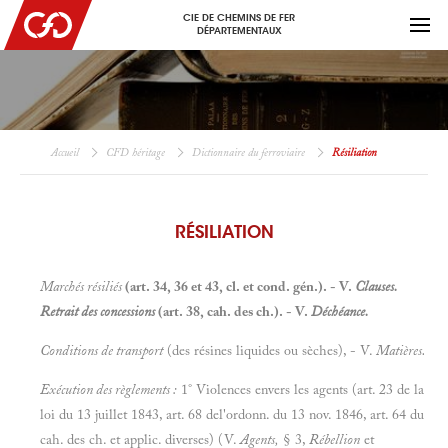
CIE DE CHEMINS DE FER
DÉPARTEMENTAUX
Accueil
CFD héritage
Dictionnaire du ferroviaire
Résiliation
RÉSILIATION
Marchés résiliés
(art. 34, 36 et
43, cl. et cond. gén.). -
V.
Clauses.
Retrait des concessions
(art. 38, cah. des ch.). - V.
Déchéance.
Conditions de transport
(des résines liquides ou sèches), - V.
Matières.
Exécution des règlements :
1° Violences envers les agents (art. 23 de la
loi du 13 juillet 1843, art. 68 del'ordonn. du 13 nov. 1846, art. 64 du
cah. des ch. et applic. diverses) (V.
Agents,
§ 3,
Rébellion
et