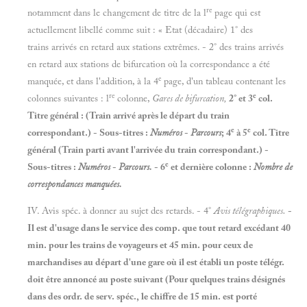
re
notamment dans le changement de titre de la l
page qui est
actuellement libellé comme suit : « Etat (décadaire) 1° des
trains arrivés en retard aux stations extrêmes. - 2° des trains arrivés
en retard aux stations de bifurcation où la correspondance a été
e
manquée, et dans l'addition, à la 4
page, d'un tableau contenant les
re
e
colonnes suivantes : l
colonne,
Gares de bifurcation,
2° et 3
col.
Titre général : (Train arrivé après le départ du train
e
e
correspondant.) - Sous-titres :
Numéros
-
Parcours
; 4
à 5
col. Titre
général (Train parti avant l'arrivée du train correspondant.) -
e
Sous-titres :
Numéros
-
Parcours.
- 6
et dernière colonne :
Nombre de
correspondances manquées.
IV. Avis spéc. à
donner au sujet des retards. - 4°
Avis télégraphiques.
-
Il est d'usage dans le service des comp. que tout retard excédant 40
min. pour les trains de voyageurs et 45 min. pour ceux de
marchandises au départ d'une gare où il est établi un poste télégr.
doit être annoncé au poste suivant (Pour quelques trains désignés
dans des ordr. de serv. spéc., le chiffre de 15 min. est porté