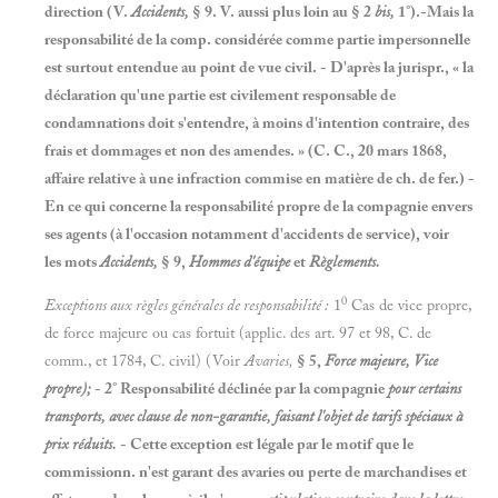
direction (V.
Accidents,
§ 9. V. aussi plus loin au § 2
bis,
1°).-Mais la
responsabilité de la comp. considérée comme partie impersonnelle
est surtout entendue au point de vue civil. - D'après la jurispr., « la
déclaration qu'une partie est civilement responsable de
condamnations doit s'entendre, à moins d'intention contraire, des
frais et dommages et non des amendes. » (C. C., 20 mars 1868,
affaire relative à une infraction commise en matière de ch. de fer.) -
En ce qui concerne la responsabilité propre de la compagnie envers
ses agents (à l'occasion notamment d'accidents de service), voir
les mots
Accidents,
§ 9,
Hommes d'équipe
et
Règlements.
0
Exceptions aux règles générales de responsabilité
:
1
Cas de vice propre,
de force majeure ou cas fortuit (applic. des art. 97 et 98, C. de
comm., et 1784, C. civil) (Voir
Avaries,
§ 5,
Force majeure, Vice
propre
);
- 2° Responsabilité déclinée par la compagnie
pour certains
transports, avec clause de non-garantie, faisant l'objet de tarifs spéciaux
à
prix réduits.
- Cette exception est légale par le motif que le
commissionn. n'est garant des avaries ou perte de marchandises et