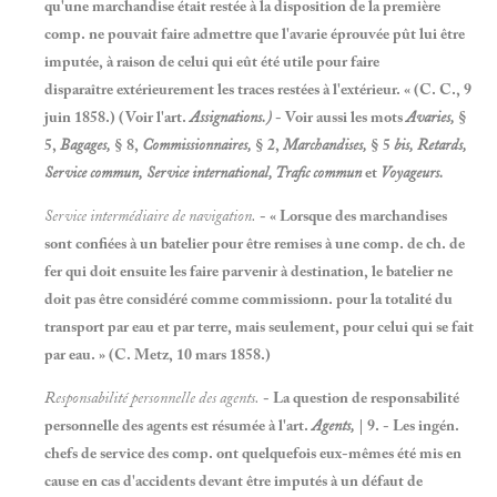
qu'une marchandise était restée à la disposition de la première
comp. ne pouvait faire admettre que l'avarie éprouvée pût lui être
imputée, à raison de celui qui eût été utile pour faire
disparaître extérieurement les traces restées à l'extérieur. « (C. C., 9
juin 1858.) (Voir l'art.
Assignations.)
- Voir aussi les mots
Avaries,
§
5,
Bagages,
§ 8,
Commissionnaires,
§ 2,
Marchandises,
§ 5
bis, Retards,
Service commun, Service international, Trafic commun
et
Voyageurs.
Service intermédiaire de navigation.
- « Lorsque des marchandises
sont confiées à un batelier pour être remises à une comp. de ch. de
fer qui doit ensuite les faire parvenir à destination, le batelier ne
doit pas être considéré comme commissionn. pour la totalité du
transport par eau et par terre, mais seulement, pour celui qui se fait
par eau. » (C. Metz, 10 mars 1858.)
Responsabilité personnelle des agents.
- La question de responsabilité
personnelle des agents est résumée à l'art.
Agents,
| 9. - Les ingén.
chefs de service des comp. ont quelquefois eux-mêmes été mis en
cause en cas d'accidents devant être imputés à un défaut de