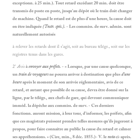
exceptionn. à 25 min.). Tout retard excédant 20 min. doit être
transmis de poste en poste, jusqu'au dépôt où le train doit changer
de machine. Quand le retard est de plus d'une heure, la cause doit
en être indiquée
(Tnstr. spéc.).
- Les commiss. de surv. admin. sont
naturellement autorisés
à relever les retards dont il s'agit, soit au bureau télégr., soit sur les
registres tenus dans les gares.
2°
Avis
à
envoyer aux préfets.
- « Lorsque, par une cause quelconque,
un
train de voyageurs
ne pourra arriver à destination que plus
d'une
heure
après le moment de son arrivée réglementaire, avis de ce
retard, et autant que possible de sa cause, devra être donné sur la
ligne, par le télégr., aux chefs de gare, qui devront communiquer
imméd. la dépêche aux commiss. de surv. - Ces derniers
fonctionn. auront mission, à leur tour, d'informer, les préfets, afin
que ces magistrats puissent prendre telles mesures qu'ils jugeront à
propos, pour faire connaître au public la cause du retard et calmer
ses appréhensions. » (Cire, min., 8 déc. 1855.)- V. le
nota
ci-après.