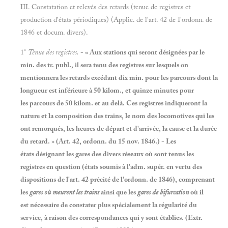
III. Constatation et relevés des retards (tenue de registres et
production d'états périodiques) (Applic. de l'art.
42 de I'ordonn. de
1846 et docum. divers).
1°
Tenue des registres.
- « Aux stations qui seront désignées par le
min. des tr. publ., il sera tenu des registres sur lesquels on
mentionnera les retards excédant dix min. pour les parcours dont la
longueur est inférieure à 50 kilom., et quinze minutes pour
les parcours de 50 kilom. et au delà. Ces registres indiqueront la
nature et la composition des trains, le nom des locomotives qui les
ont remorqués, les heures de départ et d'arrivée, la cause et la durée
du retard. » (Art. 42, ordonn. du 15 nov. 1846.) - Les
états désignant les gares des divers réseaux où sont tenus les
registres en question (états soumis à l'adm. supér. en vertu des
dispositions de l'art. 42 précité de l'ordonn. de 1846), comprenant
les
gares
où
meurent les trains
ainsi que les
gares de bifurcation
où il
est nécessaire de constater plus spécialement la régularité du
service, à raison des correspondances qui y sont établies. (Extr.