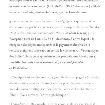
effets que dans le cas où il n'y a pas
stipulation contraire dans la lettre
de voiture
ou force majeure. (Exlr. de l'art. 98, C. de comm.) - Mais
la jurispr. a admis, dans certains cas, que la clause de non-
garantie ne couvrait pas les comp. des négligences qui pourraient
être commises par leurs préposés dans le transport de la marchandise
(Y.
Avaries, Clause
de
non-garantie, Preuves
et
Soins de route
) ; - 3°
Exception tirée de l'art. 103 du C. de comm. d'après lequel « la
réception des objets transportés et le payement du prix de la
voiture éteignent toute action contre le voiturier ». - Voir au sujet
des difficultés de cette question et des propositions faites pour y
remédier les mots
Fin de non-recevoir, Paiement préalable
et
Vérification.
II
bis.
Applications diverses de la garantie des compagnies (Extr. des
décisions intervenues en vertu des textes précités, pour quelques-
unes des matières litigieuses les plus saillantes de l'exploitation. -
Nota.
- Nous suivrons l'ordre alphabétique :
(1°
Accidents.)
- Responsabilité de la comp. et de ses agents, ou de