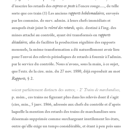
d'inscrire les retards des
express
et
poste
à l'encre rouge...., de telle
sorte que ces train (1) Les anciens
rapports hebdomadaires,
envoyés
par les commiss. de surv. admin. à leurs chefs immédiats et
auxquels était joint le
relevé des retards,
spéc. destiné à l'ing. des
mines attaché au contrôle, ayant été transformés en
rapports
décadaires,
afin de faciliter la production régulière des rapports
mensuels, la même transformation a dû naturellement avoir lieu
pour l'envoi des relevés périodiques de retards à fournir à l'admin.
par le service du contrôle. Nous n'avons, sous la main, à ce sujet,
que l'extr. de la cire. min. du 27 nov. 1880, déjà reproduit au mot
Rapports,
§ 2.
soient parfaitement distincts des autres; - 2°
Trains de marchandises,
p. mém., ces trains ne figurant plus dans les relevés dont il s'agit
(cire, min., 5 janv. 1866, adressée aux chefs du contrôle et d'après
laquelle la mention des retards des trains de marchandises sera
désormais supprimée comme surchargeant inutilement les états,
outre qu'elle exige un temps considérable, et étant à peu près sans