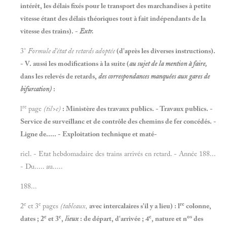
intérêt, les délais fixés pour le transport des marchandises à petite
vitesse étant des délais théoriques tout à fait indépendants de la
vitesse des trains). -
Extr.
3°
Formule d'état de retards adoptée
(d'après les diverses instructions).
- V. aussi les modifications à la suite (
au sujet de la mention
à
faire,
dans les relevés de retards,
des correspondances manquées aux gares de
bifurcation)
:
re
l
page
(til>e)
: Ministère des travaux publics. - Travaux publics. -
Service de surveillanc et de contrôle des chemins de fer concédés. -
Ligne de..... - Exploitation technique et maté-
riel. - Etat hebdomadaire des trains arrivés en retard. - Année 188...
- Du..... au.....
188...
e
e
re
2
et 3
pages
(tableaux,
avec intercalaires s'il y a lieu) : l
colonne,
e
e
e
os
dates ; 2
et 3
,
lieux
: de départ, d'arrivée ; 4
, nature et n
des