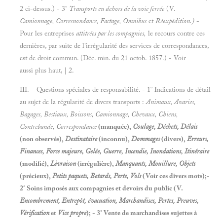
2 ci-dessus.) - 3°
Transports en dehors
de
la voie ferrée
(V.
Camionnage, Corresnondance, Factage, Omnibus
et
Réexpédition.)
-
Pour les entreprises
attitrées par les compagnies,
le recours contre ces
dernières, par suite de l'irrégularité des services de correspondances,
est de droit commun. (Déc. min. du 21 octob. 1857.) - Voir
aussi plus haut, | 2.
III. Questions spéciales de responsabilité. - 1° Indications de détail
au sujet de la régularité de divers transports :
Animaux, Avaries,
Bagages, Bestiaux, Boissons, Camionnage, Chevaux, Chiens,
Contrebande, Correspondance
(manquée),
Coulage, Déchets, Délais
(non observés),
Destinataire
(inconnu),
Dommages
(divers),
Erreurs,
Finances, Force majeure, Gelée, Guerre, Incendie, Inondations, Itinéraire
(modifié),
Livraison
(irrégulière),
Manquants, Mouillure, Objets
(précieux),
Petits paquets, Betards, Perte, Vols
(Voir ces divers mots);-
2° Soins imposés aux compagnies et devoirs du public (V.
Encombrement, Entrepôt, évacuation, Marchandises, Pertes, Preuves,
Vérification
et
Vice propre
); - 3° Vente de marchandises sujettes à