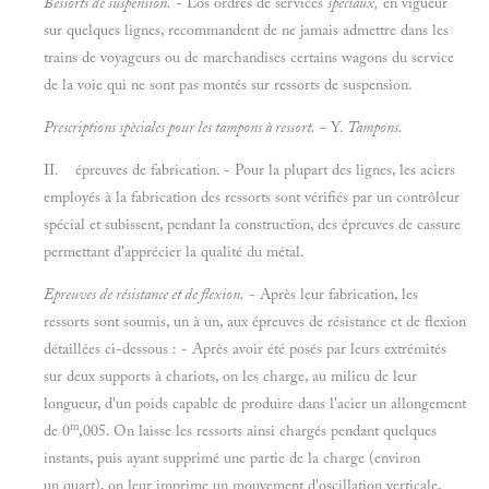
Bessorts de suspension.
- Los ordres de services
spéciaux,
en vigueur
sur quelques lignes, recommandent de ne jamais admettre dans les
trains de voyageurs ou de marchandises certains wagons du service
de la voie qui ne sont pas montés sur ressorts de suspension.
Prescriptions spèciales pour les tampons à ressort.
- Y.
Tampons.
II. épreuves de fabrication. - Pour la plupart des lignes, les aciers
employés à la fabrication des ressorts sont vérifiés par un contrôleur
spécial et subissent, pendant la construction, des épreuves de cassure
permettant d'apprécier la qualité du métal.
Epreuves de résistance et de flexion.
- Après leur fabrication, les
ressorts sont soumis, un à un, aux épreuves de résistance et de flexion
détaillées ci-dessous : - Après avoir été posés par leurs extrémités
sur deux supports à chariots, on les charge, au milieu de leur
longueur, d'un poids capable de produire dans l'acier un allongement
m
de 0
,005. On laisse les ressorts ainsi chargés pendant quelques
instants, puis ayant supprimé une partie de la charge (environ
un quart), on leur imprime un mouvement d'oscillation verticale,