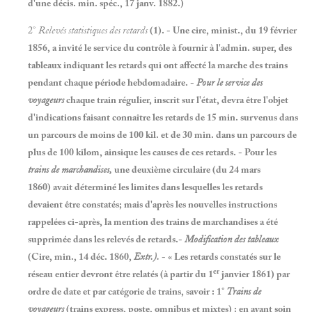
d'une décis. min. spéc., 17 janv. 1882.)
2°
Relevés statistiques des retards
(1). - Une cire, minist., du 19 février
1856, a invité le service du contrôle à fournir à l'admin. super, des
tableaux indiquant les retards qui ont affecté la marche des trains
pendant chaque période hebdomadaire. -
Pour le service des
voyageurs
chaque train régulier, inscrit sur l'état, devra être l'objet
d'indications faisant connaître les retards de 15 min. survenus dans
un parcours de moins de 100 kil. et de 30 min. dans un parcours de
plus de 100 kilom, ainsique les causes de ces retards. - Pour les
trains de marchandises,
une deuxième circulaire (du 24 mars
1860) avait déterminé les limites dans lesquelles les retards
devaient être constatés; mais d'après les nouvelles instructions
rappelées ci-après, la mention des trains de marchandises a été
supprimée dans les relevés de retards.-
Modification des tableaux
(Cire, min., 14 déc. 1860,
Extr.).
- « Les retards constatés sur le
er
réseau entier devront être relatés (à partir du 1
janvier 1861) par
ordre de date et par catégorie de trains, savoir : 1°
Trains de
voyageurs
(trains express, poste, omnibus et mixtes) : en ayant soin