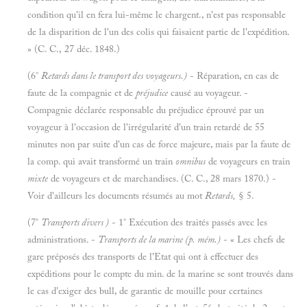
condition qu'il en fera lui-même le chargent., n'est pas responsable
de la disparition de l'un des colis qui faisaient partie de l'expédition.
» (C. C., 27 déc. 1848.)
(6°
Retards dans le transport des voyageurs.)
- Réparation, en cas de
faute de la compagnie et de
préjudice
causé au voyageur. -
Compagnie déclarée responsable du préjudice éprouvé par un
voyageur à l'occasion de l'irrégularité d'un train retardé de 55
minutes non par suite d'un cas de force majeure, mais par la faute de
la comp. qui avait transformé un train
omnibus
de voyageurs en train
mixte
de voyageurs et de marchandises. (C. C., 28 mars 1870.) -
Voir d'ailleurs les documents résumés au mot
Retards,
§ 5.
(7°
Transports divers
)
- 1° Exécution des traités passés avec les
administrations. -
Transports de la marine (p. mém
.)
- « Les chefs de
gare préposés des transports de l'Etat qui ont à effectuer des
expéditions pour le compte du min. de la marine se sont trouvés dans
le cas d'exiger des bull, de garantie de mouille pour certaines