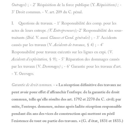
Outrages
) ; - 2° Réquisition de la force publique (Y.
Réquisitions) ;
-
3° Droit commun. - V. art. 209 du C. pénal.
I. Questions
de travaux. - 1° Responsabilité des comp. pour les
actes de leurs entrepr.
(V. Entrepreneurs);
-2° Responsabilité des sous-
traitants
(Ibid.
V. aussi
Clauses et Cond. générales
) ; - 3° Accidents
causés par les travaux (V.
Accidents de travaux,
§ 4) ; - 4°
Responsabilité pour travaux exécutés sur les lignes en expi. (V.
Accidents d'exploitation,
§ 9); - 5° Réparation des dommages causés
par les travaux (V.
Dommages)
; - 6° Garantie pour les travaux d'art.
- Y.
Ouvrages.
Garantie de droit commun.
- « La réception définitive des travaux ne
peut avoir pour effet d'affranchir l'enfrepr. de la garantie de droit
commun, telle qu'elle résulte des art. 1792 et 2270 du C. civil; par
suite, l'entrepr. demeure, même après ladite réception responsable
pendant dix ans des vices de construction qui mettent en péril
l'existence de tout ou partie des travaux.
»
(G. d'état, 1831 et 1833.)