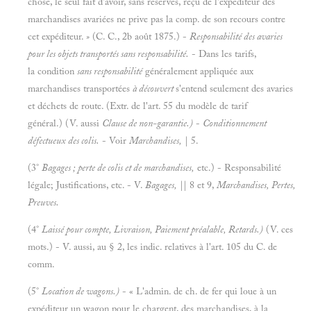
chose, le seul fait d'avoir, sans réserves, reçu de l'expéditeur des
marchandises avariées ne prive pas la comp. de son recours contre
cet expéditeur.
»
(C. C., 2b août 1875.) -
Responsabilité des avaries
pour les objets transportés sans responsabilité.
- Dans les tarifs,
la condition
sans responsabilité
généralement appliquée aux
marchandises transportées
à
découvert
s'entend seulement des avaries
et déchets de route. (Extr. de l'art. 55 du modèle de tarif
général.) (V. aussi
Clause de non-garantie.)
-
Conditionnement
défectueux des colis.
- Voir
Marchandises,
| 5.
(3°
Bagages
;
perte de colis et de marchandises,
etc.) - Responsabilité
légale; Justifications, etc. - V.
Bagages,
|| 8 et 9,
Marchandises, Pertes,
Preuves.
(4°
Laissé pour compte, Livraison, Paiement préalable, Retards.)
(V. ces
mots.) - V. aussi, au § 2, les indic. relatives à l'art. 105 du C. de
comm.
(5°
Location de wagons.)
- « L'admin. de ch. de fer qui loue à un
expéditeur un wagon pour le chargent, des marchandises, à la