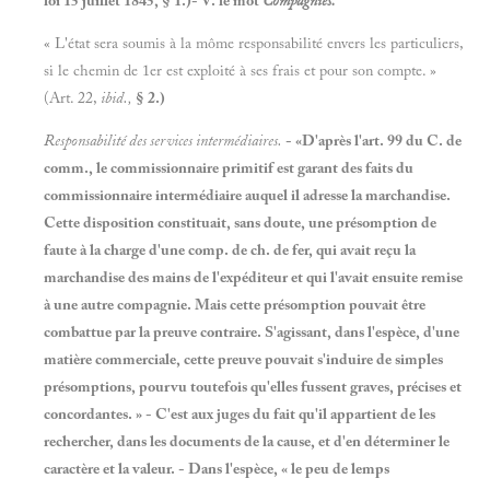
loi 15 juillet 1845, § 1.)- V. le mot
Compagnies.
« L'état sera soumis à la môme responsabilité envers les particuliers,
si le chemin de 1er est exploité à ses frais et pour son compte. »
(Art. 22,
ibid.,
§ 2.)
Responsabilité des services intermédiaires.
- «D'après l'art. 99 du C. de
comm., le commissionnaire primitif est garant des faits du
commissionnaire intermédiaire auquel il adresse la marchandise.
Cette disposition constituait, sans doute, une présomption de
faute à la charge d'une comp. de ch. de fer, qui avait reçu la
marchandise des mains de l'expéditeur et qui l'avait ensuite remise
à une autre compagnie. Mais cette présomption pouvait être
combattue par la preuve contraire. S'agissant, dans l'espèce, d'une
matière commerciale, cette preuve pouvait s'induire de simples
présomptions, pourvu toutefois qu'elles fussent graves, précises et
concordantes. » - C'est aux juges du fait qu'il appartient de les
rechercher, dans les documents de la cause, et d'en déterminer le
caractère et la valeur. - Dans l'espèce, « le peu de lemps