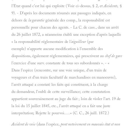
l'Etat quand c'est lui qui exploite (Voir ci-dessus, § 2, et
Accidents,
§
9). - D'après les documents résumés aux passages indiqués, en
dehors de
la garantie
générale des comp., la responsabilité est
personnelle pour chacun des agents. - La C. de cass., dans un arrêt
du 26 juillet 1872, a néanmoins établi une exception d'après laquelle
« la responsabilité réglementaire de l
'aiguilleur
(par
exemple) n'apporte aucune modification à l'ensemble des
dispositions, également réglementaires, qui prescrivent au
chef de gare
l'exercice d'une surv. constante de tous ses subordonnés ». - «
Dans l'espèce (rencontre, sur une voie unique, d'un train de
voyageurs et d'un train facultatif de marchandises en manoeuvre),
l'arrêt attaqué a constaté les faits qui constituent, à la charge
du demandeur, l'oubli de cette surveillance; cette constatation
appartient souverainement au juge du fait ; loin de violer l'art. 19 de
la loi du 15 juillet 1845, etc., l'arrêt attaqué en a fait une juste
interprétation; Rejette le pourvoi.....» (C. C., 26 juill. 1872.)
Accident de voie
(dans l'espèce,
pont notoirement en mauvais état et non