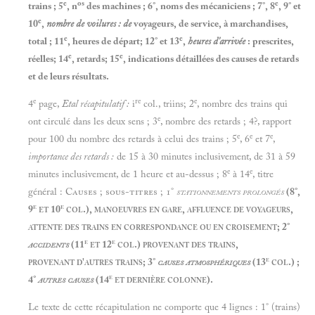
e
os
e
trains ; 5
, n
des machines ; 6°, noms des mécaniciens ; 7°, 8
, 9° et
e
10
,
nombre de voilures
:
de
voyageurs, de service, à marchandises,
e
e
total ; 11
, heures de départ; 12° et 13
,
heures d'arrivée
: prescrites,
e
e
réelles; 14
, retards; 15
, indications détaillées des causes de retards
et de leurs résultats.
e
re
e
4
page,
Etal récapitulatif
:
i
col., triins; 2
, nombre des trains qui
e
ont circulé dans les deux sens ; 3
, nombre des retards ; 4?, rapport
e
e
e
pour 100 du nombre des retards à celui des trains ; 5
, 6
et 7
,
importance des retards
:
de 15 à 30 minutes inclusivement, de 31 à 59
e
e
minutes inclusivement, de 1 heure et au-dessus ; 8
à 14
, titre
général :
Causes ; sous-titres ; 1°
stationnements prolongés
(8°,
e
e
9
et 10
col.), manoeuvres en gare, affluence de voyageurs,
attente des trains en correspondance ou en croisement; 2°
e
e
accidents
(11
et 12
col.) provenant des trains,
e
provenant d'autres trains; 3°
causes atmosphériques
(13
col.) ;
e
4°
autres causes
(14
et dernière colonne).
Le texte de cette récapitulation ne comporte que 4 lignes : 1° (trains)