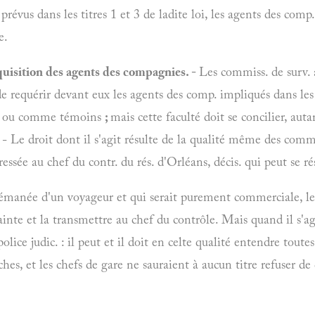
prévus dans les titres 1 et 3 de ladite loi, les agents des com
e.
uisition des agents des compagnies. -
Les commiss. de surv. 
, de requérir devant eux les agents des comp. impliqués dans les
es ou comme témoins
;
mais cette faculté doit se concilier, aut
 - Le droit dont il s'agit résulte de la qualité même des commi
essée au chef du contr. du rés. d'Orléans, décis. qui peut se ré
émanée d'un voyageur et qui serait purement commerciale, le c
ainte et la transmettre au chef du contrôle. Mais quand il s'agit 
police judic. : il peut et il doit en celte qualité entendre tou
rches, et les chefs de gare ne sauraient à aucun titre refuser de