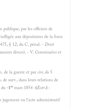
e publique, par les officiers de
 infligée aux dépositaires de la force
t 475, § 12, du C. pénal. -
Droit
uments divers). - V.
Commissaires
et
. de la guerre et par
cire, du
5
 de surv., dans leurs relations de
er
t du
-1
mars 1854 -
(
Extr
.)
:
 le jugement ou l'acte administratif