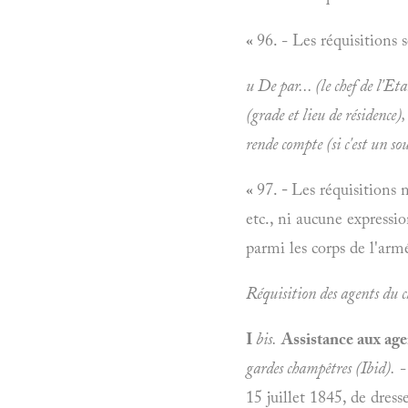
«
96. - Les réquisitions 
u
De par... (le chef de l'Et
(grade et lieu de résidence), 
rende compte (si c'est un so
«
97.
-
Les réquisitions 
etc., ni aucune expressi
parmi les corps de l'arm
Réquisition des agents du ch
I
bis.
Assistance aux ag
gardes champêtres (Ibid).
- 
15 juillet 1845, de dress