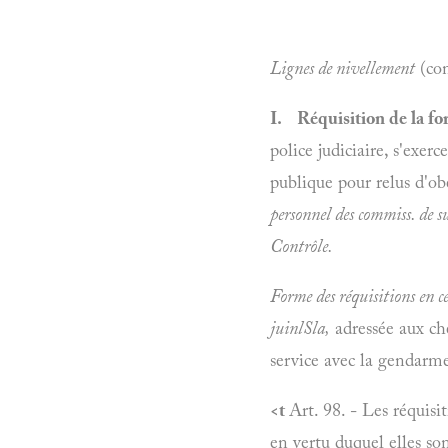
Lignes de nivellement
(con
I. Réquisition de la fo
police judiciaire, s'exer
publique pour relus d'obé
personnel des commiss. de 
Contrôle.
Forme des réquisitions en c
juinlSla,
adressée aux che
service avec la gendarme
<t
Art. 98. - Les réquisi
en vertu duquel elles son