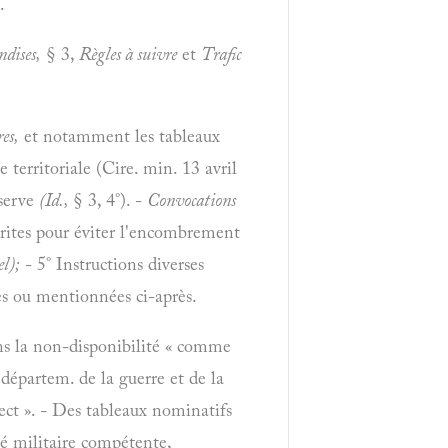
.
dises,
§ 3,
Règles à suivre
et
Trafic
es,
et notamment les tableaux
 territoriale (Cire. min. 13 avril
éserve
(Id.,
§ 3, 4°). -
Convocations
crites pour éviter l'encombrement
l);
- 5° Instructions diverses
ées ou mentionnées ci-après.
ans la non-disponibilité « comme
départem. de la guerre et de la
ect ». - Des tableaux nominatifs
ité militaire compétente,