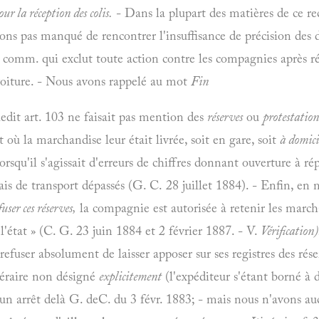
ur la réception des colis.
- Dans la plupart des matières de ce re
ns pas manqué de rencontrer l'insuffisance de précision des d
 comm. qui exclut toute action contre les compagnies après ré
voiture. - Nous avons rappelé au mot
Fin
ledit art. 103 ne faisait pas mention des
réserves
ou
protestation
 où la marchandise leur était livrée, soit en gare, soit
à domici
lorsqu'il s'agissait d'erreurs de chiffres donnant ouverture à ré
ais de transport dépassés
(G. C. 28 juillet 1884). - Enfin, en
user ces réserves,
la compagnie est autorisée
à retenir les march
l'état »
(C. G. 23 juin 1884 et 2 février 1887. - V.
Vérification)
refuser absolument de laisser apposer sur ses registres des rés
néraire non désigné
explicitement
(l'expéditeur s'étant borné
à 
'un arrêt delà
G. deC. du 3 févr. 1883; - mais nous n'avons a