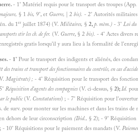
erre.
- 1° Matériel requis pour le transport des troupes (App. 
 majeure,
§ 1
bis,
9°, et
Guerre,
| 2
bis).
- 2° Autorités militaires
er
gén. du 1
juillet 1874) (V.
Militaires,
§
2,
p. mèm.)
- 3°
Loi du
nsports stir les ch. de fer.
(V.
Guerre
, § 2
bis).
- 4° Actes divers re
registrés gratis lorsqu'il y aura lieu à la formalité de l'enregis
ses.
-
1°
Pour le transport des indigents et aliénés, des conda
êt des trains et transport des fonctionnaires du contrôle, en cas d'accid
(V.
Magistrats) ;
- 4° Réquisition pour le transport des fonction
 5°
Réquisition d'agents des compagnies
(V. ci-dessus, §
2);
Id.
pour
ar le public
(V.
Constatations
) ; - 7° Réquisition pour l'ouvertur
. de surv. pour monter sur les machines et dans les trains de
en dehors de leur circonscription
(Ibid.,
§ 2); - 9° Réquisition 
; - 10° Réquisitions pour le paiement des mandats (V.
Paieme