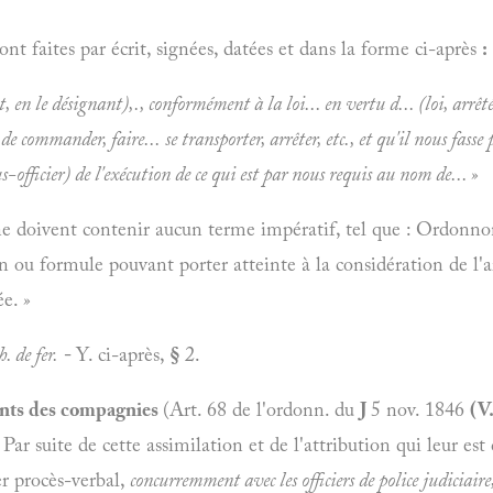
sont faites par écrit, signées, datées et dans la forme ci-après
:
at, en le désignant),., conformément à la loi... en vertu d... (loi, arrêt
de commander, faire... se transporter, arrêter, etc., et qu'il nous fasse p
us-officier) de l'exécution de ce qui est par nous requis au nom de...
»
ne doivent contenir aucun terme impératif, tel que : Ordonn
on ou formule pouvant porter atteinte à la considération de l'
ée.
»
. de fer.
-
Y. ci-après,
§
2.
ents des compagnies
(Art. 68 de l'ordonn. du
J
5 nov. 1846
(V
Par suite de cette assimilation et de l'attribution qui leur est 
er procès-verbal,
concurremment avec les officiers de police judiciaire