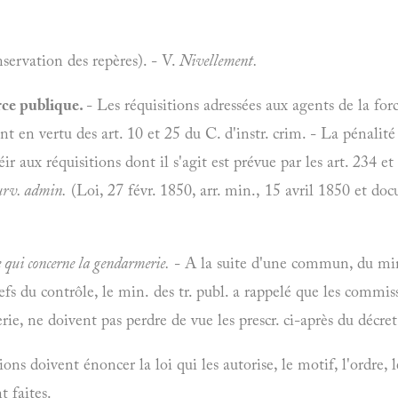
servation des repères). - V.
Nivellement.
rce publique.
- Les réquisitions adressées aux agents de la forc
cent en vertu des art. 10 et 25 du C. d'instr. crim. - La pénalité
ir aux réquisitions dont il s'agit est prévue par les art. 234 e
surv. admin.
(Loi, 27 févr. 1850, arr. min., 15 avril 1850 et doc
e qui concerne la gendarmerie.
- A la suite d'une commun, du min
fs du contrôle, le min. des tr. publ. a rappelé que les commiss.
rie, ne doivent pas perdre de vue les prescr. ci-après du décre
tions doivent énoncer la loi qui les autorise, le motif, l'ordre,
t faites.