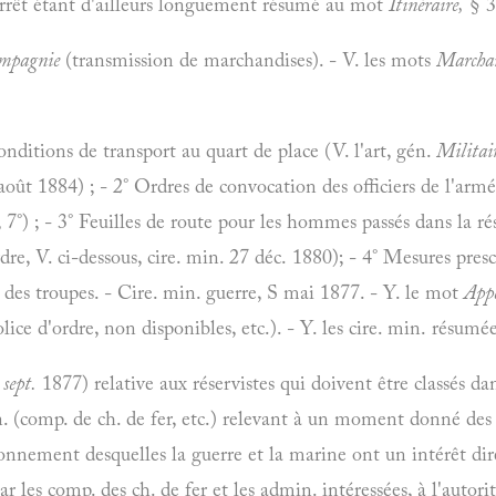
t arrêt étant d'ailleurs longuement résumé au mot
Itinéraire,
§ 3
ompagnie
(transmission de marchandises). - V. les mots
Marchan
nditions de transport au quart de place (V. l'art, gén.
Militair
août 1884) ; - 2° Ordres de convocation des officiers de l'armée
 7°) ; - 3° Feuilles de route pour les hommes passés dans la r
re, V. ci-dessous, cire. min. 27 déc. 1880); - 4° Mesures pres
l des troupes. - Cire. min. guerre, S mai 1877. - Y. le mot
Appe
lice d'ordre, non disponibles, etc.). - Y. les cire. min. résum
sept.
1877) relative aux réservistes qui doivent être classés d
 (comp. de ch. de fer, etc.) relevant à un moment donné des 
nnement desquelles la guerre et la marine ont un intérêt dir
par les comp. des ch. de fer et les admin. intéressées, à l'autor