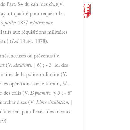
de l'art. 54 du cah. des ch.)(V.
 ayant qualité pour requérir les
3
juillet
1877
relative aux
latifs aux réquisitions militaires
tr.) (
Loi
18
déc.
1878).
mnés, accusés ou prévenus (V.
ent
(V.
Accidents,
| 6) ; - 3° id. des
naires de la police ordinaire (Y.
 les opérations sur le terrain,
ld.
-
e des colis (V.
Dynamite,
§
3
; - 8°
 marchandises (V.
Libre circulation,
|
d'ouvriers pour l'exéc. des travaux
nts
).