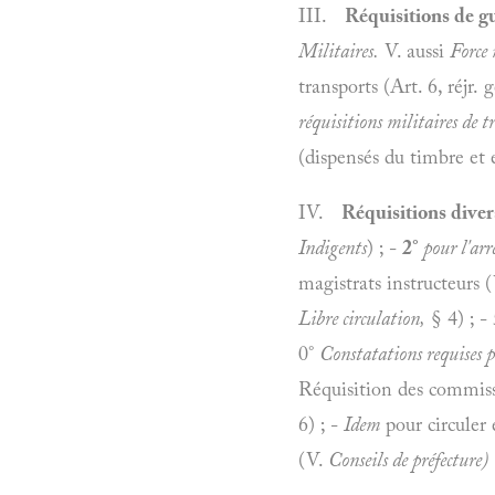
III.
Réquisitions de gu
Militaires.
V. aussi
Force
transports (Art. 6, réjr. 
réquisitions militaires de tra
(dispensés du timbre et en
IV.
Réquisitions diver
Indigents
) ; -
2°
pour l'arr
magistrats instructeurs 
Libre circulation,
§ 4) ; -
0°
Constatations requises p
Réquisition des commiss
6) ; -
Idem
pour circuler 
(V.
Conseils de préfecture)