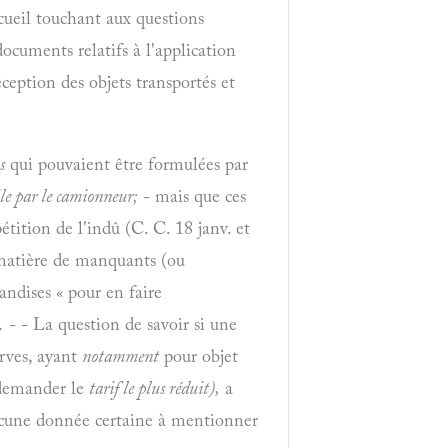
cueil touchant aux questions
ocuments relatifs à l'application
ception des objets transportés et
s
qui pouvaient être formulées par
le par le camionneur;
- mais que ces
pétition de l'indû
(C. C. 18 janv. et
 matière de manquants (ou
andises « pour en faire
.
- - La question de savoir si une
erves, ayant
notamment
pour objet
demander le
tarif le plus réduit),
a
ucune donnée certaine
à mentionner