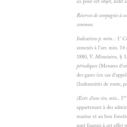
ici pour cet objet, ledi
Réserves de compagnie à c
commun.
Indications p. mém. :
1° Co
annexés à l'arr. min. 14 
1880, V.
Minutaires,
§ 3,
périodiques
(Mesures d'ord
des gares (en cas d'appe
(Indemnités de route, po
er
(Extr. d'une cire, min.,
1
appartenant à des admin.
marine et au bon fonctio
sont fournis à cet effet 