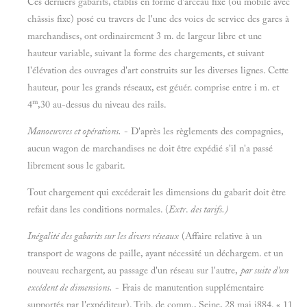
Ces derniers gabarits, établis en forme d'arceau fixe (ou mobile avec
châssis fixe) posé eu travers de l'une des voies de service des gares à
marchandises, ont ordinairement 3 m. de largeur libre et une
hauteur variable, suivant la forme des chargements, et suivant
l'élévation des ouvrages d'art construits sur les diverses lignes. Cette
hauteur, pour les grands réseaux, est géuér. comprise entre i m. et
m
4
,30 au-dessus du niveau des rails.
Manoeuvres et opérations.
- D'après les règlements des compagnies,
aucun wagon de marchandises ne doit être expédié s'il n'a passé
librement sous le gabarit.
Tout chargement qui excéderait les dimensions du gabarit doit être
refait dans les conditions normales. (
Extr
.
des tarifs.)
Inégalité des gabarits sur les divers réseaux
(Affaire relative à un
transport de wagons de paille, ayant nécessité un déchargem. et un
nouveau rechargent, au passage d'un réseau sur l'autre,
par suite d'un
excédent de dimensions.
- Frais de manutention supplémentaire
supportés par l'expéditeur). Trib. de comm., Seine, 28 mai i884. « 11