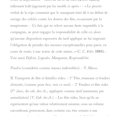
infirmant ledit jugement par les motifs ci-après : -
«
Le procès-
verbal de la répe constatait que le manquant était dû à un défaut de
serrage des cefcles contre les douves des fûts, occasionné par la
température. - Ce fait, qui ne relevé aucune faute imputable à la
compagnie, ne peut engager la responsabilité de celle-ci, alors
qu'aucune disposition expressive du tarif appliqué ne lui imposait
l'obligation de prendre des mesures exceptionnelles pour parer, en
cours de route, à une avarie de cette nature.
»
(C. C.
4
fév.
1885).
-
Voir aussi
Déficits, Liquides, Manquants, Responsabilité.
Foudres
(considérés comme masses indivisibles). - Y.
Masses.
II. Transports de fûts et futailles vides. - 1" Fûts, tonneaux et foudres
démontés,
(comme pour
bois,
voir ce mot). - 2° Foudres et fûts vides
r
(l
*
classe,
du cah. des ch., appliquée comme tarif maximum, par
assimilation) (V.
Cah. des ch.). -
Les fûts vides, bien qu'ils ne
représentent qu'une valeur relativement minime, sous un volume
encombrant, pourraient, dans certains cas, être soumis à une