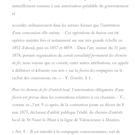
naturellement soumise à une autorisation préalable du gouvernement
et
accordée ordinairement dans les mêmes formes que l'institution
d'une concession elle-même. - Ces opérations de fusion ont été
opérées maintes fois et notamment sur une très grande échelle en
1852 d'abord, puis en 1857 et 4859. - Dans l'arr. minist. du 31 janv.
1878, portant organisation du
comité consultatif permanent des chemins
de fer,
nous voyons que ce comité, entre autres attributions, est appelé
à délibérer et
à
fournir son avis « sur la
fusion des compagnies
ou le
rachat des concessions, etc. » - Y.
Comités,
§ 1.
Pour les chemins de fer d'intérêt local,
l'autorisation obligatoire d'une
fusion
est
prévue
dans les conventions relatives à ces chemins. - V.,
comme ex., l'art. 9 ci-après, de la convention jointe au décret du 8
mai 1875, déclarant d'utilité publique l'établ. du chemin d'intérêt
local de St-Vaast-le-Haut à la ligne de Valenciennes à Douzies.
« Art. 9. - Il est interdit à la compagnie concessionnaire, soit de