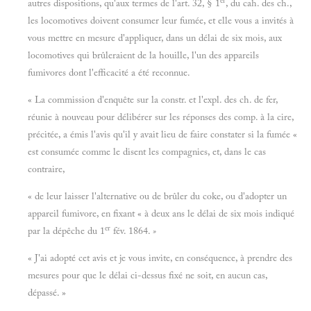
er
autres dispositions, qu'aux termes de l'art. 32, § 1
, du cah. des ch.,
les locomotives doivent consumer leur fumée, et elle vous a invités à
vous mettre en mesure d'appliquer, dans un délai de six mois, aux
locomotives qui brûleraient de la houille, l'un des appareils
fumivores dont l'efficacité a été reconnue.
« La commission d'enquête sur la constr. et l'expl. des ch. de fer,
réunie à nouveau pour délibérer sur les réponses des comp. à la cire,
précitée, a émis l'avis qu'il y avait lieu de faire constater si la fumée «
est consumée comme le disent les compagnies, et, dans le cas
contraire,
« de leur laisser l'alternative ou de brûler du coke, ou d'adopter un
appareil fumivore, en fixant « à deux ans le délai de six mois indiqué
er
par la dépêche du 1
fév. 1864.
»
« J'ai adopté cet avis et je vous invite, en conséquence, à prendre des
mesures pour que le délai ci-dessus fixé ne soit, en aucun cas,
dépassé. »