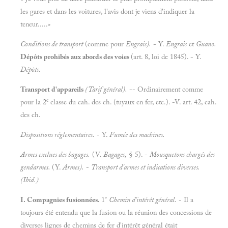
les gares et dans les voitures, l'avis dont je viens d'indiquer la
teneur.....
»
Conditions de transport
(comme pour
Engrais).
- Y.
Engrais
et
Guano.
Dépôts prohibés aux abords des voies
(art. 8, loi de 1845). - Y.
Dépôts.
Transport d'appareils
(Tarif général).
-- Ordinairement comme
e
pour la 2
classe du cah. des ch. (tuyaux en fer, etc.). -V. art. 42, cah.
des ch.
Dispositions réglementaires.
- Y.
Fumée des machines.
Armes exclues des bagages.
(V.
Bagages,
§ 5). -
Mousquetons chargés des
gendarmes.
(Y.
Armes).
-
Transport d'armes et indications diverses.
(Ibid.)
I. Compagnies fusionnées.
1°
Chemin d'intérêt général.
- Il a
toujours été entendu que la fusion ou la réunion des concessions de
diverses lignes de chemins de fer d'intérêt général était