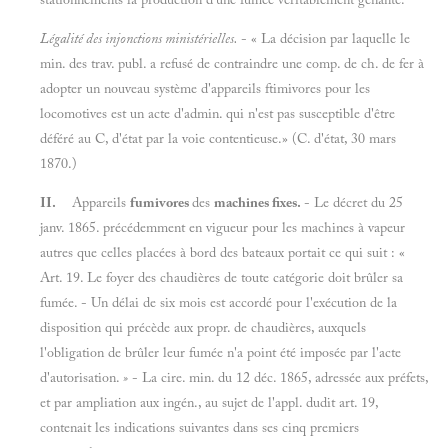
Légalité des injonctions ministérielles.
- « La décision par laquelle le
min. des trav. publ. a refusé de contraindre une comp. de ch. de fer à
adopter un nouveau système d'appareils ftimivores pour les
locomotives est un acte d'admin. qui n'est pas susceptible d'être
déféré au C, d'état par la voie contentieuse.» (C. d'état, 30 mars
1870.)
II.
Appareils
fumivores
des
machines fixes.
- Le décret du 25
janv. 1865. précédemment en vigueur pour les machines à vapeur
autres que celles placées à bord des bateaux portait ce qui suit : «
Art. 19. Le foyer des chaudières de toute catégorie doit brûler sa
fumée. - Un délai de six mois est accordé pour l'exécution de la
disposition qui précède aux propr. de chaudières, auxquels
l'obligation de brûler leur fumée n'a point été imposée par l'acte
d'autorisation.
»
- La cire. min. du 12 déc. 1865, adressée aux préfets,
et par ampliation aux ingén., au sujet de l'appl. dudit art. 19,
contenait les indications suivantes dans ses cinq premiers