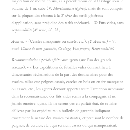
majoration de moitié en sus, s'ils pèsent moins de 200 kilogr. sous le
volume de 1 m. cube (V.
Marchandises légères),
mais ils sont compris
sur la plupart des réseaux à la 3'
série
des tarifs généraux
d'application, sans préjudice des tarifs spéciaux). - 3? Fûts vides, sans
e
responsabilité
(4
série,
id., id.).
Avaries.
- (Cercles manquants ou cassés, etc.).
(Y. Avaries.)
- V.
aussi
Clause de non-garantie, Coulage, Vice propre, Responsabilité.
Recommandations spéciales faites aux agents
(sur l'un des grands
réseaux). - « Les expéditions de futailles vides donnant lieu à
d'incessantes réclamations de la part des destinataires pour des
avaries, telles que peignes cassés, cercles en bois ou en fer manquant
ou cassés, etc., les agents devront apporter toute l'attention nécessaire
dans la reconnaissance des fûts vides remis à la compagnie et ne
jamais omettre, quand ils ne seront pas en parfait état, de se faire
délivrer par les expéditeurs un bulletin de garantie indiquant
exactement la nature des avaries existantes, et précisant le nombre de
peignes, de cercles, etc., qui seraient cassés ou qui manqueraient.