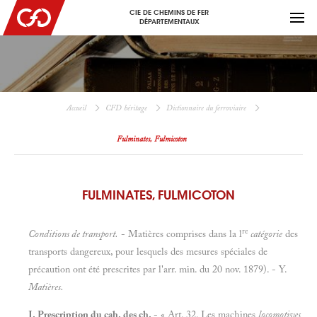
CIE DE CHEMINS DE FER
DÉPARTEMENTAUX
Accueil
CFD héritage
Dictionnaire du ferroviaire
Fulminates, Fulmicoton
FULMINATES, FULMICOTON
re
Conditions de transport.
- Matières comprises dans la l
catégorie
des
transports dangereux, pour lesquels des mesures spéciales de
précaution ont été prescrites par l'arr. min. du 20 nov. 1879). - Y.
Matières.
I. Prescription du cah. des ch.
- « Art. 32. Les machines
locomotives