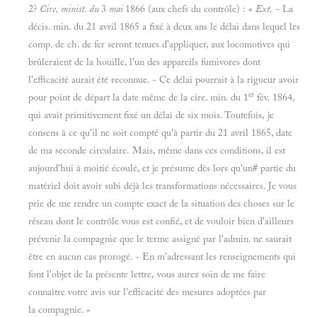
2?
Cire, minist. du
3
mai
1866 (aux chefs du contrôle) : «
Ext.
- La
décis. min. du 21 avril 1865 a fixé à deux ans le délai dans lequel les
comp. de ch. de fer seront tenues d'appliquer, aux locomotives qui
brûleraient de la houille, l'un des appareils fumivores dont
l'efficacité aurait été reconnue. - Ce délai pourrait à la rigueur avoir
er
pour point de départ la date même de la cire. min. du 1
fév. 1864,
qui avait primitivement fixé un délai de six mois. Toutefois, je
consens à ce qu'il ne soit compté qu'à partir du 21 avril 1865, date
de ma seconde circulaire. Mais, même dans ces conditions, il est
aujourd'hui à moitié écoulé, et je présume dès lors qu'un# partie du
matériel doit avoir subi déjà les transformations nécessaires. Je vous
prie de me rendre un compte exact de la situation des choses sur le
réseau dont le contrôle vous est confié, et de vouloir bien d'ailleurs
prévenir la compagnie que le terme assigné par l'admin. ne saurait
être en aucun cas prorogé. - En m'adressant les renseignements qui
font l'objet de la présente lettre, vous aurez soin de me faire
connaître votre avis sur l'efficacité des mesures adoptées par
la compagnie.
»