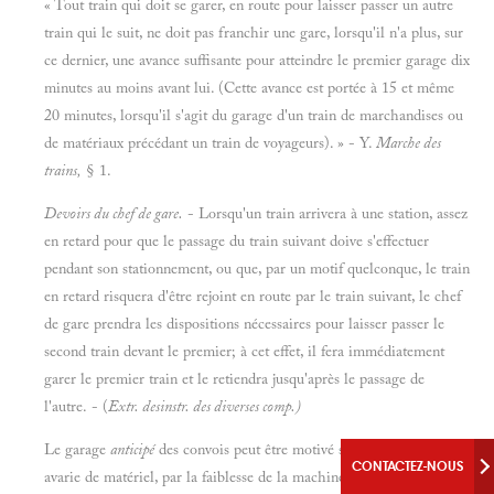
« Tout train qui doit se garer, en route pour laisser passer un autre
train qui le suit, ne doit pas franchir une gare, lorsqu'il n'a plus, sur
ce dernier, une avance suffisante pour atteindre le premier garage dix
minutes au moins avant lui. (Cette avance est portée à 15 et même
20 minutes, lorsqu'il s'agit du garage d'un train de marchandises ou
de matériaux précédant un train de voyageurs). » - Y.
Marche des
trains,
§ 1.
Devoirs du chef de gare.
- Lorsqu'un train arrivera à une station, assez
en retard pour que le passage du train suivant doive s'effectuer
pendant son stationnement, ou que, par un motif quelconque, le train
en retard risquera d'être rejoint en route par le train suivant, le chef
de gare prendra les dispositions nécessaires pour laisser passer le
second train devant le premier; à cet effet, il fera immédiatement
garer le premier train et le retiendra jusqu'après le passage de
l'autre. - (
Extr. desinstr. des diverses comp.)
Le garage
anticipé
des convois peut être motivé surtout par une
CONTACTEZ-NOUS
avarie de matériel, par la faiblesse de la machine ou par la