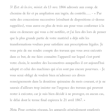
3?
Ext.
de la cire, minist. du
13
nov.
1866 adressée aux comp. de
chemins de fer et pa ampliation aux ingén. du contrôle..... - « Par
suite des concessions successives (résultant de dispositions ci-dessus
rappelées), vous aurez eu plus de trois ans pour vous conformer à la
mise en demeure qui vous a été notifiée, et j'ai lieu dès lors de penser
que la plus grande partie de votre matériel a déjà subi les
transformations voulues pour satisfaire aux prescriptions légales. Je
vous prie de me rendre compte des travaux que vous avez exécutés
dans ce but, de me faire connaître l'appareil sur lequel s'est porté
votre choix, le nombre des locomotives auxquelles il est aujourd'hui
adopté et celui des machines qui n'en sont pas encore pourvues. - Je
vous serai obligé de vouloir bien m'adresser ces divers
renseignements dans la deuxième quinzaine du mois courant, et je ne
saurais d'ailleurs trop insister sur l'urgence des travaux qui peuvent
rester à exécuter, car je suis bien décidé à ne proroger, en aucun cas,
le délai dont le terme final expirera le 21 avril 1867. »
Nota.
Pour certains réseaux, les appareils généralement employés