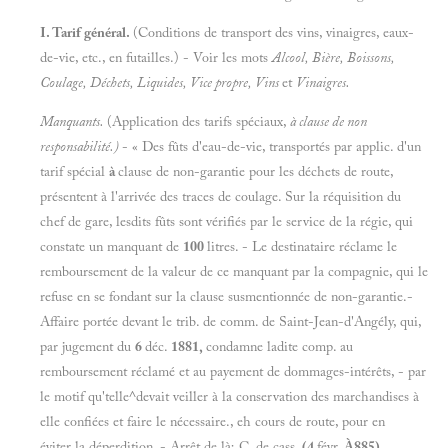
I. Tarif général.
(Conditions de transport des vins, vinaigres, eaux-
de-vie, etc., en futailles.) - Voir les mots
Alcool, Bière, Boissons,
Coulage, Déchets, Liquides,
Vice
propre, Vins
et
Vinaigres.
Manquants.
(Application des tarifs spéciaux,
à clause de non
responsabilité.)
- « Des fûts d'eau-de-vie, transportés par applic. d'un
tarif spécial
à
clause de non-garantie pour les déchets de route,
présentent à l'arrivée des traces de coulage. Sur la réquisition du
chef de gare, lesdits fûts sont vérifiés par le service de la régie, qui
constate un manquant de
100
litres. - Le destinataire réclame le
remboursement de la valeur de ce manquant par la compagnie, qui le
refuse en se fondant sur la clause susmentionnée de non-garantie.-
Affaire portée devant le trib. de comm. de Saint-Jean-d'Angély, qui,
par jugement du
6
déc.
1881,
condamne ladite comp. au
remboursement réclamé et au payement de dommages-intérêts, - par
le motif qu'telle^devait veiller à la conservation des marchandises à
elle confiées et faire le nécessaire., eh cours de route, pour en
éviter la déperdition. - Arrêt de là; C. de cass.
(4
févr.
À885),