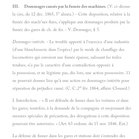
III.
Dommages causés par la fumée des machines.
(V. ci-dessus
la cire, du 12 déc. 1865, 5" alinéa.) - Cette disposition, relative à la
fumée des maclr'nes fixes, s'applique aux dommages produits par la
fumée des gares de ch. de fer. - V.
Dommages,
§ 5.
Dommages-intérêts.
- Le trouble apporté à l'exercice d'une industrie
(d'une blanchisserie dans l'espèce) par le mode de chauffage des
locomotives qui envoient une fumée épaisse, salissant les toiles
tendues, n'a pas le caractère d'une contradiction opposée à
la possession, et ne légitime pas, dès lors, une action possessoire. 11
ne pourrait donner lieu qu'à une action en dommages-intérêts pour
st
réparation du préjudice causé. (C. C.,l
fév. 1864, affaire Clouard.)
I. Interdiction. - « Il est défendu de fumer dans les voitures et dans
les gares; toutefois, à la demande de la compagnie et moyennant des
mesures spéciales de précaution, des dérogations à cette disposition
pourront être autorisées.
»
(Art. 63 ordonn. du 15 nov. 1846. Ext.)
La défense de fumer dans les gares et stations doit s'entendre des