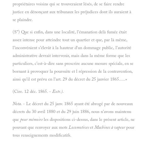
propriétaires voisins qui se trouveraient lésés, de se faire rendre
justice en dénonçant aux tribunaux les préjudices dont ils auraient à
se plaindre.
(S") Que si enfin, dans une localité, l'émanation delà fumée était
assez intense pour atteindre tout un quartier et que, par là même,
l'inconvénient s'élevât à la hauteur d'un dommage public, l'autorité
administrative devrait intervenir, mais dans la même forme que les
particuliers, c'est-à-dire sans prescrire aucune mesure spéciale, en se
bornant à provoquer la poursuite et l répression de la contravention,
ainsi qu'il est prévu en l'art. 29 du décret du 25 janvier 1865.....»
(Cire. 12 déc. 1865. -
Extr.).
Nota.
- Le décret du 25 janv. 1865 ayant été abrogé par de nouveaux
décrets du 30 avril 1880 et du 29 juin 1886, nous n'avons maintenu
que
pour mémoire
les dispositions ci-dessus, dans le présent article, ne
pouvant que renvoyer aux mots
Locomotives
et
Machines à vapeur
pour
tous renseignements modificatifs.