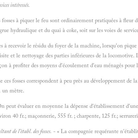
ices intéressés.
sses à piquer le feu sont ordinairement pratiquées à fleur de 
 grue hydraulique et du quai à coke, soit sur les voies de serv
s à recevoir le résidu du foyer de la machine, lorsqu'on pique 
 visite et le nettoyage des parties inférieures de la locomotive
façon à profiter des moyens d'écoulement d'eau ménagés pour 
e ces fosses correspondent à peu près au développement de la
n un mètre.
n peut évaluer en moyenne la dépense d'établissement d'une fo
viron 40 fr.; maçonnerie, 555 fr. ; charpente, 125 fr.; serrureri
nt de l'ètabl. des fosses.
- « La compagnie requérante n'établit