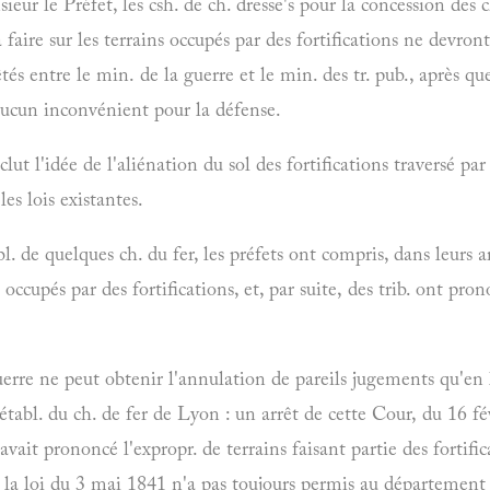
ieur le Préfet, les csh. de ch. dresse's pour la concession des 
 faire sur les terrains occupés par des fortifications ne devron
rêtés entre le min. de la guerre et le min. des tr. pub., après q
 aucun inconvénient pour la défense.
ut l'idée de l'aliénation du sol des fortifications traversé par 
les lois existantes.
bl. de quelques ch. du fer, les préfets ont compris, dans leurs
 occupés par des fortifications, et, par suite, des trib. ont pro
rre ne peut obtenir l'annulation de pareils jugements qu'en les
l'établ. du ch. de fer de Lyon : un arrêt de cette Cour, du 16 f
i avait prononcé l'expropr. de terrains faisant partie des fortifi
 de la loi du 3 mai 1841 n'a pas toujours permis au départemen