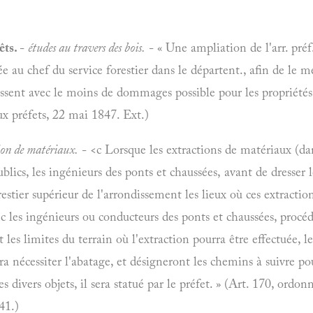
êts.
-
études au travers des bois.
- « Une ampliation de l'arr. préf.
ée au chef du service forestier dans le départent., afin de le 
assent avec le moins de dommages possible pour les propriétés 
aux préfets, 22 mai 1847. Ext.)
ion de matériaux.
- <c Lorsque les extractions de matériaux (da
blics, les ingénieurs des ponts et chaussées, avant de dresser 
estier supérieur de l'arrondissement les lieux où ces extractio
vec les ingénieurs ou conducteurs des ponts et chaussées, procé
 les limites du terrain où l'extraction pourra être effectuée, 
rra nécessiter l'abatage, et désigneront les chemins à suivre p
s divers objets, il sera statué par le préfet. » (Art. 170, ordon
41.)