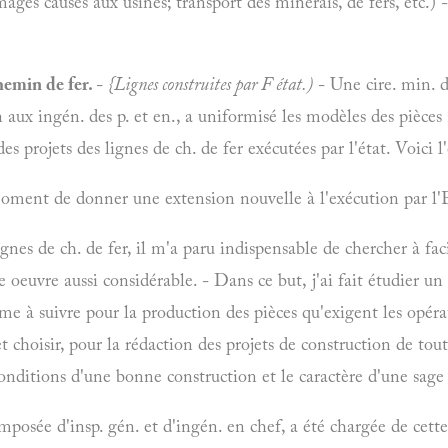
ges causés aux usines; transport des minerais, de fers, etc.) 
chemin de fer.
-
{Lignes construites par F état.)
- Une cire. min. d
 aux ingén. des p. et en., a uniformisé les modèles des pièces 
es projets des lignes de ch. de fer exécutées par l'état. Voici l'e
moment de donner une extension nouvelle à l'exécution par l'
nes de ch. de fer, il m'a paru indispensable de chercher à faci
e oeuvre aussi considérable. - Dans ce but, j'ai fait étudier u
rme à suivre pour la production des pièces qu'exigent les opéra
t choisir, pour la rédaction des projets de construction de tou
 conditions d'une bonne construction et le caractère d'une sag
ée d'insp. gén. et d'ingén. en chef, a été chargée de cette 