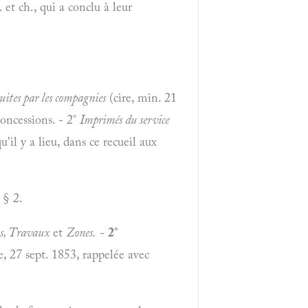
 et ch., qui a conclu à leur
ruites par les compagnies
(cire, min. 21
concessions. - 2°
Imprimés du service
il y a lieu, dans ce recueil aux
§ 2.
ns, Travaux
et
Zones.
-
2°
re, 27 sept. 1853, rappelée avec