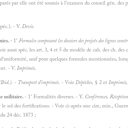
parés par elle ont été soumis à l'examen du conseil gén. des p.
péc.). - V.
Devis.
nies. -
1°
Formules composant les dossiers des projets des lignes const
ir aussi spéc. les art. 3, 4 et 5 du modèle de cah. des ch. des 
d'uniformité, sauf pour quelques formules mentionnées, lorsqu'
ent. - V.
Imprimés,
Ibid.).
-
Transport d'imprimés.
- Voir
Dépêches,
§ 2 et
Imprimés,
e militaire.
- 1° Formalités diverses. - Y.
Confèrences, Réceptio
 le sol des fortifications. - Voir ci-après une cire, min., Guer
, du 24 déc. 1873 ;