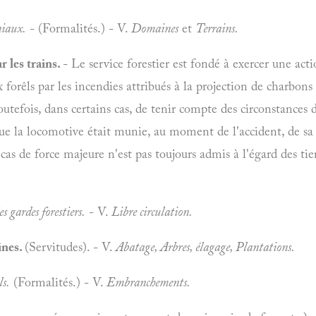
niaux.
- (Formalités.) - V.
Domaines
et
Terrains.
 les trains.
- Le service forestier est fondé à exercer une act
forêls par les incendies attribués à la projection de charbo
outefois, dans certains cas, de tenir compte des circonstance
que la locomotive était munie, au moment de l'accident, de sa
as de force majeure n'est pas toujours admis à l'égard des tie
s gardes forestiers.
- V.
Libre circulation.
ines.
(Servitudes). - V.
Abatage, Arbres, élagage, Plantations.
s.
(Formalités.) - V.
Embranchements.