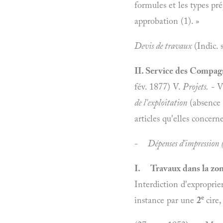
formules et les types pré
approbation (1). »
Devis de travaux
(Indic. s
II. Service des Compag
fév. 1877) V.
Projets.
- Vo
de l'exploitation
(absence 
articles qu'elles concern
-
Dépenses d'impression (
I.
Travaux dans la zon
Interdiction d'exproprier
e
instance par une
2
cire