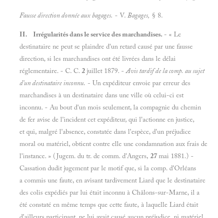
Fausse direction donnée aux bagages.
- V.
Bagages,
§ 8.
II. Irrégularités dans le service des marchandises.
- « Le
destinataire ne peut se plaindre d'un retard causé par une fausse
direction, si les marchandises ont été livrées dans le délai
réglementaire. - C. C.
2
juillet 1879. -
Avis tardif de la comp. au sujet
d'un destinataire inconnu.
- Un expéditeur envoie par erreur des
marchandises à un destinataire dans une ville où celui-ci est
inconnu. - Au bout d'un mois seulement, la compagnie du chemin
de fer avise de l'incident cet expéditeur, qui l'actionne en justice,
et qui, malgré l'absence, constatée dans l'espèce, d'un préjudice
moral ou matériel, obtient contre elle une condamnation aux frais de
l'instance. » (Jugem. du tr. de comm. d'Angers,
27
mai 1881.) -
Cassation dudit jugement par le motif que, si la comp. d'Orléans
a commis une faute, en avisant tardivement Liard que le destinataire
des colis expédiés par lui était inconnu à Châlons-sur-Marne, il a
été constaté en même temps que cette faute, à laquelle Liard était
d'ailleurs participant, ne lui avait causé aucun préjudice, ni matériel