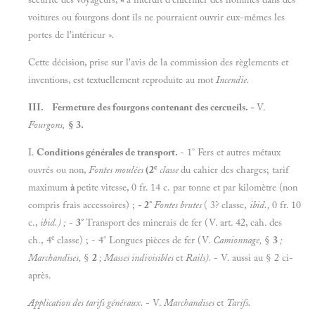
voitures ou fourgons dont ils ne pourraient ouvrir eux-mêmes les
portes de l'intérieur
».
Cette décision, prise sur l'avis de la commission des règlements et
inventions, est textuellement reproduite au mot
Incendie.
III. Fermeture des fourgons contenant des cercueils. -
V.
Fourgons,
§ 3.
I.
Conditions générales de transport.
- 1° Fers et autres métaux
e
ouvrés ou non,
Fontes moulées
(2
classe
du cahier des charges; tarif
maximum
à
petite vitesse, 0 fr. 14 c. par tonne et par kilomètre (non
compris frais accessoires) ;
- 2°
Fontes brutes
( 3? classe,
ibid.,
0 fr. 10
c.,
ibid.)
;
-
3°
Transport des minerais de fer (V. art. 42, cah. des
e
ch., 4
classe) ; - 4° Longues pièces de fer (V.
Camionnage,
§
3
;
Marchandises,
§
2
;
Masses indivisibles
et
Rails).
- V. aussi au § 2 ci-
après.
Application des tarifs généraux.
- V.
Marchandises
et
Tarifs.