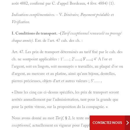
août 4882, confirmé par C. d'appel Bordeaux, 4 févr. 4884) (1).
Indications complémentaires.
- V.
Itinéraire, Payement préalable
et
Vérification.
I. Conditions de transport. -(
Tarif exceptionnel renouvelé ou prorogé
chaque année).
Ext. de l'art. 47 cah. des ch. :
Art. 47. Les prix de transport déterminés au tarif fixé par le cah. des
ch. ne sontpoint applicables : 1°.....; 2°
.....; 3°.....;
4° A l'or et
l'argent, soit en lingots, soit monnayés o travaillés, au plaqué d'or ou
d'argent, au mercure et au platine, ainsi qu'aux bijoux, dentelles,
pierres précieuses, objets d'art et autres valeurs ; 5°..... ,
«
Dans les cinq cas ci-dessus spécifiés, les prix de transport seront
arrêtés annuellement par l'administration, tant pour la grande que
pour la petite vitesse, sur la proposition do la compagnie.
»
Nous avons donné au mot
Tarif,
§
2, le texte même du
tarif
CONTACTEZ-NOUS
exceptionnel,
actuellement en vigueur pour l'applic. de l'art. 47 du