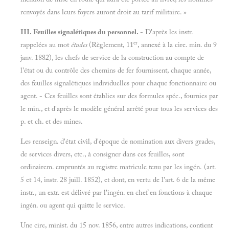
renvoyés dans leurs foyers auront droit au tarif militaire. »
III. Feuilles signalétiques du personnel.
- D'après les instr.
er
rappelées au mot
études
(Règlement, 11
, annexé à la cire. min. du 9
janv. 1882), les chefs de service de la construction au compte de
l'état ou du contrôle des chemins de fer fournissent, chaque année,
des feuilles signalétiques individuelles pour chaque fonctionnaire ou
agent. - Ces feuilles sont établies sur des formules spéc., fournies par
le min., et d'après le modèle général arrêté pour tous les services des
p. et ch. et des mines.
Les renseign. d'état civil, d'époque de nomination aux divers grades,
de services divers, etc., à consigner dans ces feuilles, sont
ordinairem. empruntés au registre matricule tenu par les ingén. (art.
5 et 14, instr. 28 juill. 1852), et dont, en vertu de l'art. 6 de la même
instr., un extr. est délivré par l'ingén. en chef en fonctions à chaque
ingén. ou agent qui quitte le service.
Une cire, minist. du 15 nov. 1856, entre autres indications, contient