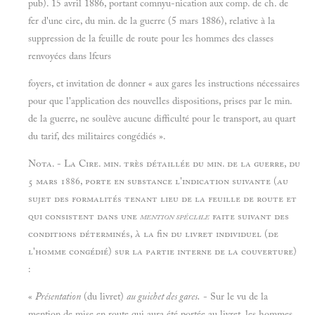
pub). 15 avril 1886, portant comnyu-nication aux comp. de ch. de
fer d'une cire, du min. de la guerre (5 mars 1886), relative à la
suppression de la feuille de route pour les hommes des classes
renvoyées dans lfeurs
foyers, et invitation de donner « aux gares les instructions nécessaires
pour que l'application des nouvelles dispositions, prises par le min.
de la guerre, ne soulève aucune difficulté pour le transport, au quart
du tarif, des militaires congédiés ».
Nota. - La Cire. min. très détaillée du min. de la guerre, du
5 mars 1886, porte en substance l'indication suivante (au
sujet des formalités tenant lieu de la feuille de route et
qui consistent dans une
mention spéciale
faite suivant des
conditions déterminés, à la fin du livret individuel (de
l'homme congédié) sur la partie interne de la couverture)
:
«
Présentation
(du livret)
au guichet des gares.
- Sur le vu de la
mention de mise en route qui aura été portée au livret, les hommes