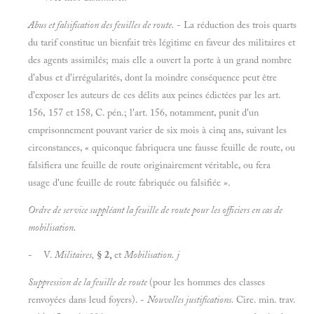
Abus et falsification des feuilles de route.
- La réduction des trois quarts
du tarif constitue un bienfait très légitime en faveur des militaires et
des agents assimilés; mais elle a ouvert la porte à un grand nombre
d'abus et d'irrégularités, dont la moindre conséquence peut être
d'exposer les auteurs de ces délits aux peines édictées par les art.
156, 157 et 158, C. pén.; l'art. 156, notamment, punit d'un
emprisonnement pouvant varier de six mois à cinq ans, suivant les
circonstances, « quiconque fabriquera une fausse feuille de route, ou
falsifiera une feuille de route originairement véritable, ou fera
usage d'une feuille de route fabriquée ou falsifiée ».
Ordre de service suppléant la feuille de route pour les officiers en cas de
mobilisation.
- V.
Militaires,
§ 2,
et
Mobilisation.
j
Suppression de la feuille de route
(pour les hommes des classes
renvoyées dans leud foyers). -
Nouvelles justifications.
Cire. min. trav.