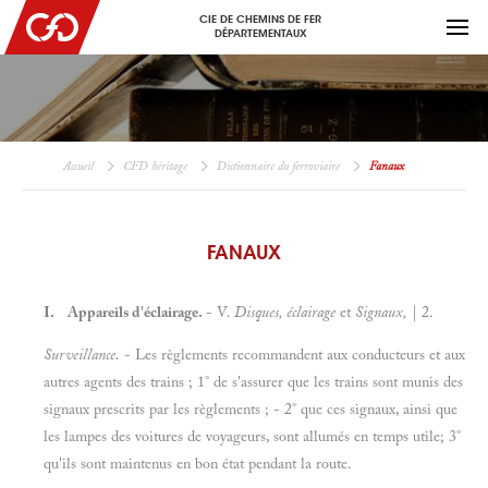
CIE DE CHEMINS DE FER
DÉPARTEMENTAUX
Accueil
CFD héritage
Dictionnaire du ferroviaire
Fanaux
FANAUX
I. Appareils d'éclairage.
- V.
Disques, éclairage
et
Signaux,
| 2.
Surveillance.
- Les règlements recommandent aux conducteurs et aux
autres agents des trains ; 1° de s'assurer que les trains sont munis des
signaux prescrits par les règlements ; - 2° que ces signaux, ainsi que
les lampes des voitures de voyageurs, sont allumés en temps utile; 3°
qu'ils sont maintenus en bon état pendant la route.