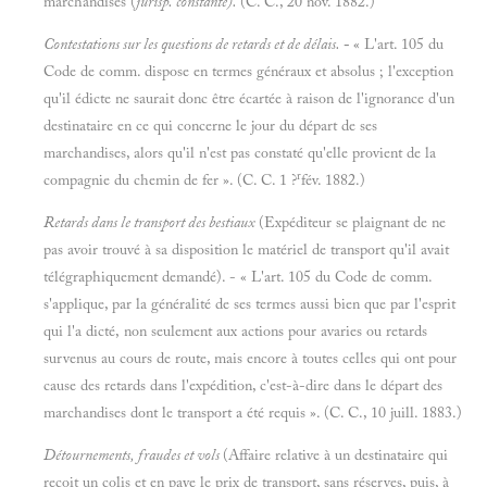
marchandises (
jurisp
.
constante).
(C. C., 20 nov. 1882.)
Contestations sur les questions de retards et de délais.
-
« L'art. 105 du
Code de comm. dispose en termes généraux et absolus ; l'exception
qu'il édicte ne saurait donc être écartée à raison de l'ignorance d'un
destinataire en ce qui concerne le jour du départ de ses
marchandises, alors qu'il n'est pas constaté qu'elle provient de la
r
compagnie du chemin de fer ». (C. C. 1 ?
fév. 1882.)
Retards dans le transport des bestiaux
(Expéditeur se plaignant de ne
pas avoir trouvé à sa disposition le matériel de transport qu'il avait
télégraphiquement demandé). - « L'art. 105 du Code de comm.
s'applique, par la généralité de ses termes aussi bien que par l'esprit
qui l'a dicté, non seulement aux actions pour avaries ou retards
survenus au cours de route, mais encore à toutes celles qui ont pour
cause des retards dans l'expédition, c'est-à-dire dans le départ des
marchandises dont le transport a été requis ». (C. C., 10 juill. 1883.)
Détournements, fraudes et vols
(Affaire relative à un destinataire qui
reçoit un colis et en paye le prix de transport, sans réserves, puis, à