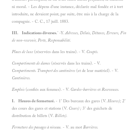
ni moral. - Les dépens d'une instance, déclarée mal fondée et à tort
introduite, ne devaient point, par suite, être mis à la charge de la
compagnie. - C. C., 17 juill. 1883.
-
III. Indications diverses.
-Y.
Adresses, Délais, Détaxes, Erreurs, Fin
de non-recevoir, Perte, Responsabilité.
Places de luxe
(réservées dans les trains). - V.
Coupés.
Compartiments de dames
(réservés dans les trains). - V.
Compartiments. Transport des cantinières
(et de leur matériel). - V.
Cantinières.
Emplois
(confiés aux femmes). - V.
Gardes-barrières
et
Receveuses.
I. Heures de fermeturé.
- 1° Des bureaux des gares (V.
Heures);
2°
des cours des gares et stations (V.
Cours) ;
3° des guichets de
distribution de billets (V.
Billets).
Fermeture des passages à niveau.
- V. au mot
Barrières.