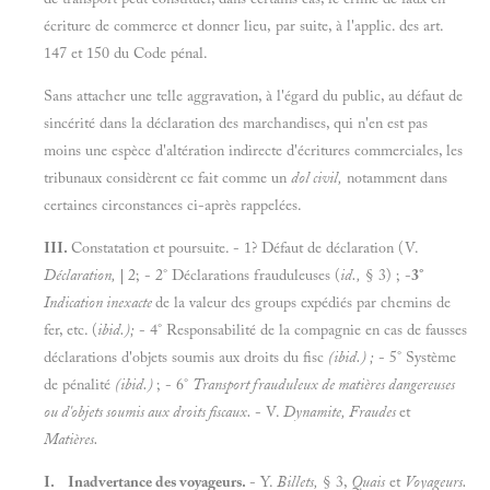
écriture de commerce et donner lieu, par suite, à l'applic. des art.
147 et 150 du Code pénal.
Sans attacher une telle aggravation, à l'égard du public, au défaut de
sincérité dans la déclaration des marchandises, qui n'en est pas
moins une espèce d'altération indirecte d'écritures commerciales, les
tribunaux considèrent ce fait comme un
dol civil,
notamment dans
certaines circonstances ci-après rappelées.
III.
Constatation et poursuite. - 1? Défaut de déclaration (V.
Déclaration,
|
2; - 2° Déclarations frauduleuses (
id
.,
§ 3) ; -
3°
Indication inexacte
de la valeur des groups expédiés par chemins de
fer, etc. (
ibid
.);
- 4° Responsabilité de la compagnie en cas de fausses
déclarations d'objets soumis aux droits du fisc
(ibid.)
;
- 5° Système
de pénalité
(ibid.)
; - 6°
Transport frauduleux de matières dangereuses
ou d'objets soumis aux droits fiscaux.
- V.
Dynamite, Fraudes
et
Matières.
I. Inadvertance des voyageurs.
- Y.
Billets,
§ 3,
Quais
et
Voyageurs.