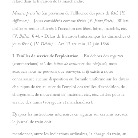
retard dans la livraison de la marchandise.
Mesures prescrites
(en prévision de l'affluence des jours de fête) (Y.
Affluence).
- Jours considérés comme fériés (V.
Jours fériés).
-Billets
d'aller et retour délivrés à l'occasion des fêtes, foires, marchés, etc.
(V.
Billets,
§ 4). - Délais de livraison (interrompus les dimanches et
jours fériés) (V.
Délais).
- Art. 13 arr. min. 12 juin 1866.
I. Feuilles de service de l'exploitation.
- En dehors des
registres
(commerciaux) et \ des
lettres de voiture
et des
récépissés,
mots
auxquels nous ne pouvons que renvoyer, il iji'existe à notre
connaissance aucune disposition ou formule uniforme sur les divers
che-nipns de fer, au sujet de l'emploi des feuilles d'expédition, de
chargement, de mouvement de' matériel, etc., etc.,usitées pour le
service des trains (voyageurs et marchandises).
Dj'après les instructions intérieures en vigueur sur certains réseaux,
le journal de train doit
mentionner, outre les indications ordinaires, la charge du train, au