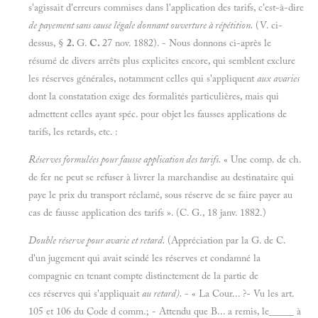
s'agissait d'erreurs commises dans l'application des tarifs, c'est-à-dire
de payement sans cause légale donnant ouverture
à
répétition.
(V. ci-
dessus, §
2.
G.
C.
27 nov. 1882). - Nous donnons ci-après le
résumé de divers arrêts plus explicites encore, qui semblent exclure
les réserves générales, notamment celles qui s'appliquent
aux avaries
dont la constatation exige des formalités particulières, mais qui
admettent celles ayant spéc. pour objet les fausses applications de
tarifs, les retards, etc. :
Réserves formulées pour fausse application des tarifs.
« Une comp. de ch.
de fer ne peut se refuser à livrer la marchandise au destinataire qui
paye le prix du transport réclamé, sous réserve de se faire payer au
cas de fausse application des tarifs ». (C. G., 18 janv. 1882.)
Double réserve pour avarie et retard.
(Appréciation par la G. de C.
d'un jugement qui avait scindé les réserves et condamné la
compagnie en tenant compte distinctement de la partie de
ces réserves qui s'appliquait
au retard).
- « La Cour... ?- Vu les art.
105 et 106 du Code d comm.; - Attendu que B... a remis, le_____ à