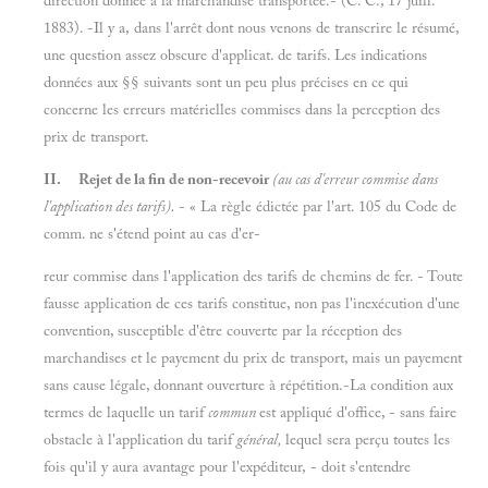
direction donnée à la marchandise transportée.- (C. C., 17 juill.
1883). -Il y a, dans l'arrêt dont nous venons de transcrire le résumé,
une question assez obscure d'applicat. de tarifs. Les indications
données aux §§ suivants sont un peu plus précises en ce qui
concerne les erreurs matérielles commises dans la perception des
prix de transport.
II.
Rejet de la fin de non-recevoir
(au cas d'erreur commise dans
l'application des tarifs).
- « La règle édictée par l'art. 105 du Code de
comm. ne s'étend point au cas d'er-
reur commise dans l'application des tarifs de chemins de fer. - Toute
fausse application de ces tarifs constitue, non pas l'inexécution d'une
convention, susceptible d'être couverte par la réception des
marchandises et le payement du prix de transport, mais un payement
sans cause légale, donnant ouverture à répétition.-La condition aux
termes de laquelle un tarif
commun
est appliqué d'office, - sans faire
obstacle à l'application du tarif
général,
lequel sera perçu toutes les
fois qu'il y aura avantage pour l'expéditeur, - doit s'entendre