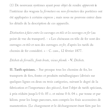
(1) De nouveaux systèmes ayant pour objet de rendre
apparente
à
l'intérieur des wagons la
fermeture
ou
non-fermeture
des portières ont
été appliquées à certains express ; mais nous ne pouvons entrer dans
les détails de la description de ces appareils.
Distinction à faire entre les ouvrages en tôle et les ouvrages en fer
(au
point de vue du transport). -
«
Les chéneaux en tôle de fer sont des
ouvrages
en tôle
et non des ouvrages
en fer,
d'après les tarifs du
chemin de fer considéré. » - C. cass., 12 février 1877.
Déchets de ferraille, fonte brute, vieux plomb.
- V.
Déchets.
II. Tarifs spéciaux.
- Sur presque tous les chemins de fer, les
transports de fers, fontes et produits métallurgiques (divisés sur
quelques lignes en deux ou trois catégories, suivant le degré de la
fabrication et l'importance des pièces), font l'objet de tarifs spéciaux,
à prix réduits jusqu'à 0 fr. 05 c. et même 0 fr. 04 c. par tonne et par
kilom. pour les longs parcours, non compris les frais accessoires de
manutention. (Le chargement et le déchargement étant faits par les