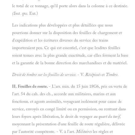
le total de ce tonnage, qu'il porte alors dans la colonne à ce destinée.
(Inst.
spcc.
Ext.)
Les indications plus développées et plus détaillées que nous
pourrions donner sur la disposition des feuilles de chargement et
d'expédition et les écritures diverses du service des trains
importeraient peu. Ce qui est essentiel, c'est que lesdites feuilles
soient tenues avec la plus grande exactitude, car elles forment la base
et la garantie de la bonne direction des marchandises et du matériel.
Droit de timbre sur les feuilles de service.
- V.
Récépissés
et
Timbre.
II. Feuilles de route.
- L'arr. min. du 15 juin 18G6, pris en vertu de
l'art. 54 du cah. des ch., accorde aux militaires, marins et aux
fonctionn. et agents assimilés, voyageant isolément pour cause de
service, envoyés en congé limité ou en permission, ou rentrant dans
leurs foyers après libération, le droit de voyager
au quart du tarif,
moyennant la présentation d'une feuille de route régulière, délivrée
par l'autorité compétente. - V. à l'art.
Militaires
les règles et