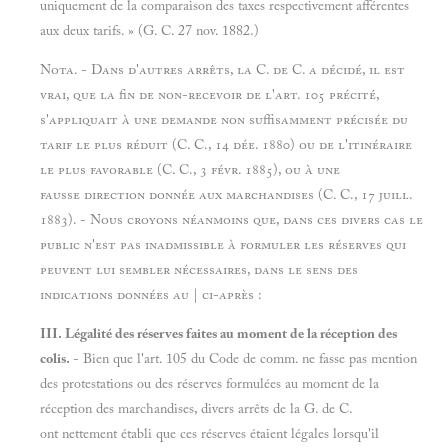
uniquement de la comparaison des taxes respectivement afférentes
aux deux tarifs. » (G. C. 27 nov. 1882.)
Nota. - Dans d'autres arrêts, la C. de C. a décidé, il est
vrai, que la fin de non-recevoir de l'art. 105 précité,
s'appliquait à une demande non suffisamment précisée du
tarif le plus réduit (C. C., 14 dée. 1880) ou de l'itinéraire
le plus favorable (C. C., 3 févr. 1885), ou à une
fausse direction donnée aux marchandises (C. C., 17 juill.
1883). - Nous croyons néanmoins que, dans ces divers cas le
public n'est pas inadmissible à formuler les réserves qui
peuvent lui sembler nécessaires, dans le sens des
indications données au | ci-après :
III. Légalité des réserves faites au moment de la réception des
colis.
- Bien que l'art. 105 du Code de comm. ne fasse pas mention
des protestations ou des réserves formulées au moment de la
réception des marchandises, divers arrêts de la G. de C.
ont nettement établi que ces réserves étaient légales lorsqu'il