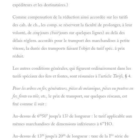
expéditeurs et les destinataires.)
Comme compensation de la réduction ainsi accordée sur les tarifs
des cah. de ch., les comp. se réservent la faculté de prolonger, à leur
volonté, de
cinq
jours
(huit
jours sur quelques lignes) au delà des
délais réglem. accordés pour le transport des marchandises à petite
vitesse, la durée des transports faisant l'objet du tarif spéc. à prix
réduit.
Les autres conditions générales, qui figurent ordinairement dans les
tarifs spéciaux des fers et fontes, sont résumées à l'article
Tarifs,
§
4.
Pour les arbres en fer, générateurs, pièces de mécanique, pièces ou poutres en
fer, fonte ou tôle, etc.,
le prix de transport, sur quelques réseaux, est
fixé comme il suit :
m
Au-dessus de 6
50" jusqu'à 13? de longueur : le tarif applicable aux
mêmes marchandises de dimensions inférieures à 6"'HO.
m
m
ro
Au-dessus de 13
jusqu'à 20
de longueur : taxe de la I
série du