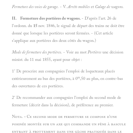
Fermeture des voies de garage.
- V.
Arrêts mobiles
et
Calage de wagons.
II. Fermeture des portières de wagons.
- D'après l'art. 26 de
l'ordonn. du
15
nov. 1846, le signal de départ des trains ne doit être
donné que lorsque les portières seront fermées. - (Cet article
s'applique aux portières des deux côtés du wagon.)
Mode de fermeture des portières.
- Voir au mot
Portières
une décision
minist. du 11 mai 1855, ayant pour objet :
1° De prescrire aux compagnies l'emploi de loqueteaux placés
m
extérieurement au bas des portières, à 0
,50 au plus, en contre-bas
des ouvertures de ces portières.
2° De recommander aux compagnies l'emploi du second mode de
fermeture (décrit dans la décision), de préférence au premier.
Nota.
-
Ce second mode de fermeture se compose d'une
poignée montée sur un axe qui commande un pêne à bascule
entrant à frottement dans une gâche pratiquée dans le