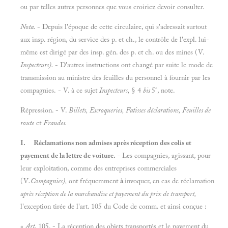
ou par telles autres personnes que vous croiriez devoir consulter.
Nota.
- Depuis l'époque de cette circulaire, qui s'adressait surtout
aux insp. région, du service des p. et ch., le contrôle de l'expl. lui-
même est dirigé par des insp. gén. des p. et ch. ou des mines (V.
Inspecteurs).
- D'autres instructions ont changé par suite le mode de
transmission au ministre des feuilles du personnel à fournir par les
compagnies. - V. à ce sujet
Inspecteurs,
§ 4
bis
5°, note.
Répression. - V.
Billets, Escroqueries, Fatisses déclarations, Feuilles de
route
et
Fraudes.
I.
Réclamations non admises après réception des colis et
payement de la lettre de voiture.
- Les compagnies, agissant, pour
leur exploitation, comme des entreprises commerciales
(V
.Compagnies),
ont fréquemment
à
invoquer, en cas de réclamation
après réception de la marchandise et payement du prix de transport,
l'exception tirée de l'art. 105 du Code de comm. et ainsi conçue :
«
Art.
105. - La réception des objets transportés et le payement du