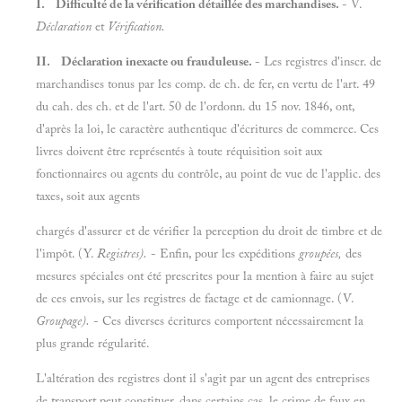
I. Difficulté de la vérification détaillée des marchandises.
- V.
Déclaration
et
Vérification.
II. Déclaration inexacte ou frauduleuse.
- Les registres d'inscr. de
marchandises tonus par les comp. de ch. de fer, en vertu de l'art. 49
du cah. des ch. et de l'art. 50 de l'ordonn. du 15 nov. 1846, ont,
d'après la loi, le caractère authentique d'écritures de commerce. Ces
livres doivent être représentés à toute réquisition soit aux
fonctionnaires ou agents du contrôle, au point de vue de l'applic. des
taxes, soit aux agents
chargés d'assurer et de vérifier la perception du droit de timbre et de
l'impôt. (Y.
Registres).
- Enfin, pour les expéditions
groupées,
des
mesures spéciales ont été prescrites pour la mention à faire au sujet
de ces envois, sur les registres de factage et de camionnage. (V.
Groupage).
- Ces diverses écritures comportent nécessairement la
plus grande régularité.
L'altération des registres dont il s'agit par un agent des entreprises
de transport peut constituer, dans certains cas, le crime de faux en