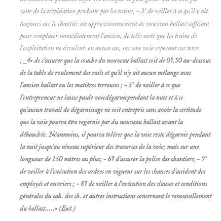
suite de la trépidation produite par les trains; - 3° de veiller à ce qu'il y ait
toujours sur le chantier un approvisionnement de nouveau ballast suffisant
pour remplacer immédiatement l'ancien, de telle sorte que les trains de
l'exploitation ne circulent, en aucun cas, sur une voie reposant sur terre
; _
4» de s'assurer que la couche du nouveau ballast soit de 0?.50 au-dessous
de la table de roulement des rails et qu'il n'y ait aucun mélange avec
l'ancien ballast ou les matières terreuses ; - 5° de veiller à ce que
l'entrepreneur ne laisse pasde voiedégarniependant la nuit et à ce
qu'aucun travail de dégarnissage ne soit entrepris sans avoir la certitude
que la voie pourra être regarnie par du nouveau ballast avant la
débauchée. Néanmoins, il pourra tolérer que la voie reste dégarnie pendant
la nuit jusqu'au niveau supérieur des traverses de la voie; mais sur une
longueur de 150 mètres au plus; - 6? d'assurer la police des chantiers; - 7°
de veiller à l'exécution des ordres en vigueur sur les chances d'accident des
employés et ouvriers ; - 8? de veiller à l'exécution des clauses et conditions
générales du cah. des ch. et autres instructions concernant le renouvellement
du ballast.....» (Ext.)