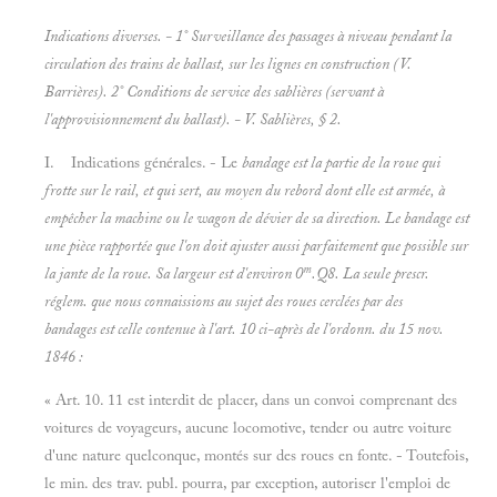
Indications diverses. - 1° Surveillance des passages à niveau pendant la
circulation des trains de ballast, sur les lignes en construction (V.
Barrières). 2° Conditions de service des sablières (servant à
l'approvisionnement du ballast). - V.
Sablières, § 2.
I. Indications générales. - Le
bandage est la partie de la roue qui
frotte sur le rail, et qui sert, au moyen du rebord dont elle est armée, à
empêcher la machine ou le wagon de dévier de sa direction. Le bandage est
une pièce rapportée que l'on doit ajuster aussi parfaitement que possible sur
m
la jante de la roue. Sa largeur est d'environ 0
.Q8. La seule prescr.
réglem. que nous connaissions au sujet des roues cerclées par des
bandages est celle contenue à l'art. 10 ci-après de l'ordonn. du 15 nov.
1846 :
« Art. 10. 11 est interdit de placer, dans un convoi comprenant des
voitures de voyageurs, aucune locomotive, tender ou autre voiture
d'une nature quelconque, montés sur des roues en fonte. - Toutefois,
le min. des trav. publ. pourra, par exception, autoriser l'emploi de