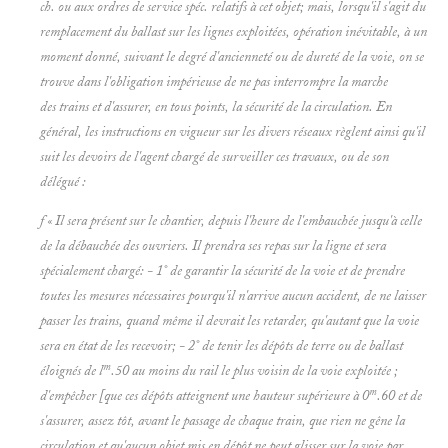
ch. ou aux ordres de service spéc. relatifs à cet objet; mais, lorsqu'il s'agit du
remplacement du ballast sur les lignes exploitées, opération inévitable, à un
moment donné, suivant le degré d'ancienneté ou de dureté de la voie, on se
trouve dans l'obligation impérieuse de ne pas interrompre la marche
des trains et d'assurer, en tous points, la sécurité de la circulation. En
général, les instructions en vigueur sur les divers réseaux règlent ainsi qu'il
suit les devoirs de l'agent chargé de surveiller ces travaux, ou de son
délégué :
f « Il sera présent sur le chantier, depuis l'heure de l'embauchée jusqu'à celle
de la débauchée des ouvriers. Il prendra ses repas sur la ligne et sera
spécialement chargé: - 1° de garantir la sécurité de la voie et de prendre
toutes les mesures nécessaires pourqu'il n'arrive aucun accident, de ne laisser
passer les trains, quand même il devrait les retarder, qu'autant que la voie
sera en état de les recevoir; - 2° de tenir les dépôts de terre ou de ballast
m
éloignés de l
.50 au moins du rail le plus voisin de la voie exploitée ;
m
d'empêcher [que ces dépôts atteignent une hauteur supérieure à 0
.60 et de
s'assurer, assez tôt, avant le passage de chaque train, que rien ne gêne la
circulation et qu'aucun objet mis en dépôt ne peut glisser sur la voie par