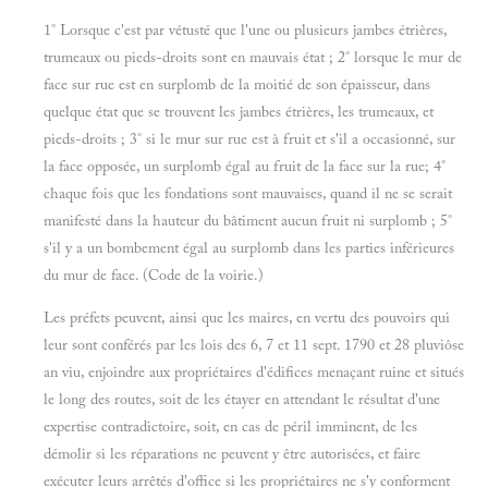
1° Lorsque c'est par vétusté que l'une ou plusieurs jambes étrières,
trumeaux ou pieds-droits sont en mauvais état ; 2° lorsque le mur de
face sur rue est en surplomb de la moitié de son épaisseur, dans
quelque état que se trouvent les jambes étrières, les trumeaux, et
pieds-droits ; 3° si le mur sur rue est à fruit et s'il a occasionné, sur
la face opposée, un surplomb égal au fruit de la face sur la rue; 4°
chaque fois que les fondations sont mauvaises, quand il ne se serait
manifesté dans la hauteur du bâtiment aucun fruit ni surplomb ; 5°
s'il y a un bombement égal au surplomb dans les parties inférieures
du mur de face. (Code de la voirie.)
Les préfets peuvent, ainsi que les maires, en vertu des pouvoirs qui
leur sont conférés par les lois des 6, 7 et 11 sept. 1790 et 28 pluviôse
an viu, enjoindre aux propriétaires d'édifices menaçant ruine et situés
le long des routes, soit de les étayer en attendant le résultat d'une
expertise contradictoire, soit, en cas de péril imminent, de les
démolir si les réparations ne peuvent y être autorisées, et faire
exécuter leurs arrêtés d'office si les propriétaires ne s'y conforment