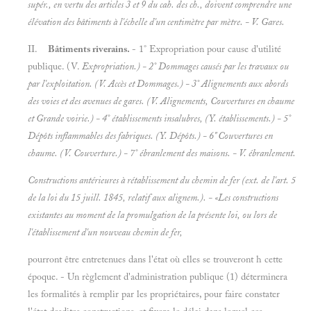
supér., en vertu des articles 3 et 9 du cah. des ch., doivent comprendre une
élévation des
bâtiments à l'échelle d'un centimètre par mètre. - V.
Gares.
II.
Bâtiments riverains.
- 1° Expropriation pour cause d'utilité
publique. (V.
Expropriation.) - 2° Dommages causés par les travaux ou
par l'exploitation. (V.
Accès et
Dommages.) - 3° Alignements aux abords
des voies et des avenues de gares. (V.
Alignements, Couvertures en chaume
et
Grande voirie.) - 4° établissements insalubres, (Y.
établissements.) - 5°
Dépôts inflammables des fabriques. (Y.
Dépôts.) - 6" Couvertures en
chaume. (V.
Couverture.) - 7° ébranlement des maisons. - V.
ébranlement.
Constructions antérieures à rétablissement du chemin de fer (ext. de l'art. 5
de la loi du 15 juill. 1845, relatif aux alignem.). - «Les constructions
existantes au moment de la promulgation de la présente loi, ou lors de
l'établissement d'un nouveau chemin de fer,
pourront être entretenues dans l'état où elles se trouveront h cette
époque. - Un règlement d'administration publique (1) déterminera
les formalités à remplir par les propriétaires, pour faire constater