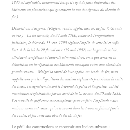
1845 est applicable, notamment lorsqu'il s'agit de faire disparaître des
bâtiments ou plantations qui gêneraient la vue des signaux du chemin de
fer.)
Démolitions d'urgence. (Règlem. rendus applic. aux ch. de fer. V.
Grande
voirie.) - La loi susvisée, du 24 août 1700, relative à l'organisation
judiciaire, le décret du 11 sept. 1790 réglant l'applic. de cette loi et enfin
l'art. 4 de la loi du 29 floréal an x (19 mai 1802) sur la
grande voirie,
attribuent compétence à l'autorité administrative, en ce qui concerne la
démolition ou la réparation des bâtiments menaçant ruine aux abords des
grandes routes. - Malgré la rareté de leur applic. sur les ch. de fer, nous
rappellerons que les dispositions des anciens règlements prescrivant la visite
des lieux, l'assignation devant le tribunal de police et l'expertise, ont été
maintenues et généralisées par un arrêt de la C. de cass. du 30 août 1833.
Les conseils de préfecture sont compétents pour en faire l'application aux
maisons menaçant ruine, qui se trouvent dans les traverses faisant partie
des routes, et par suite aux abords des ch. de fer.
Le péril des constructions se reconnaît aux indices suivants :