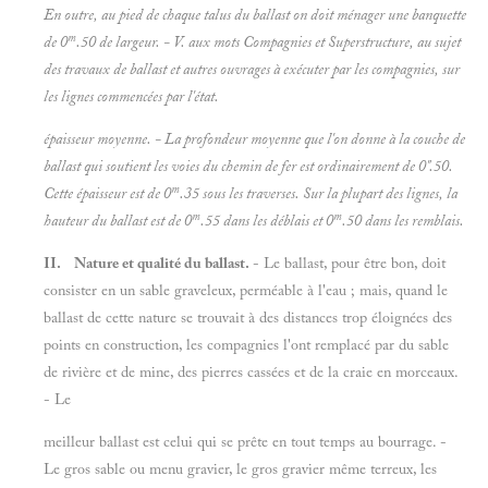
En outre, au pied de chaque talus du ballast on doit ménager une banquette
m
de 0
.50 de largeur. - V. aux mots
Compagnies et
Superstructure, au sujet
des travaux de
ballast et autres ouvrages à exécuter par les compagnies, sur
les lignes commencées par l'état.
épaisseur moyenne. - La profondeur moyenne que l'on donne à la couche de
ballast qui soutient les voies du chemin de fer est ordinairement de 0".50.
m
Cette épaisseur est de 0
.35 sous les traverses. Sur la plupart des lignes, la
m
m
hauteur du ballast est de 0
.55 dans les déblais et 0
.50 dans les remblais.
II. Nature et qualité du ballast.
- Le ballast, pour être bon, doit
consister en un sable graveleux, perméable à l'eau ; mais, quand le
ballast de cette nature se trouvait à des distances trop éloignées des
points en construction, les compagnies l'ont remplacé par du sable
de rivière et de mine, des pierres cassées et de la craie en morceaux.
- Le
meilleur ballast est celui qui se prête en tout temps au bourrage. -
Le gros sable ou menu gravier, le gros gravier même terreux, les