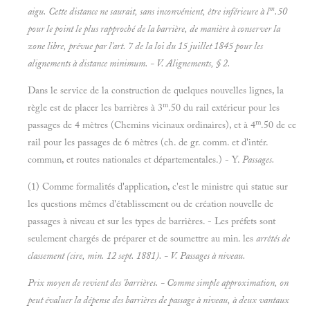
m
aigu. Cette distance ne saurait, sans inconvénient, être inférieure à l
.50
pour le point le plus rapproché de la barrière, de manière à conserver la
zone libre, prévue par l'art. 7 de la loi du 15 juillet 1845 pour les
alignements à distance minimum. - V.
Alignements, § 2.
Dans le service de la construction de quelques nouvelles lignes, la
m
règle est de placer les barrières à 3
.50 du rail extérieur pour les
m
passages de 4 mètres (Chemins vicinaux ordinaires), et à 4
.50 de ce
rail pour les passages de 6 mètres (ch. de gr. comm. et d'intér.
commun, et routes nationales et départementales.) - Y.
Passages.
(1) Comme formalités d'application, c'est le ministre qui statue sur
les questions mêmes d'établissement ou de création nouvelle de
passages à niveau et sur les types de barrières. - Les préfets sont
seulement chargés de préparer et de soumettre au min. les
arrêtés de
classement (cire, min. 12 sept. 1881). - V.
Passages à
niveau.
Prix moyen de revient des 'barrières. - Comme simple approximation, on
peut évaluer la dépense des barrières de passage à niveau, à deux vantaux