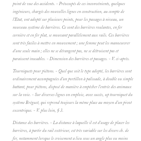
point de vue des accidents. - Préoccupés de ces inconvénients, quelques
ingénieurs, chargés des nouvelles lignes en construction, au compte de
l'Etat, ont adopté sur plusieurs points, pour les passages à niveau, un
nouveau système de barrières. Ce sont des barrières roulantes, en fer
cornière et en fer plat, se mouvant parallèlement aux rails. Ces barrières
sont très faciles à mettre en mouvement ; une femme peut les manoeuvrer
d'une seule main ; elles ne se dérangent pas, ne se détruisent pas et
paraissent inusables. -
Dimension des barrières et passages. - V. ci-après.
Tourniquets pour piétons. - Quel que soit le type adopté, les barrières sont
ordinairement accompagnées d'un portillon à palissade, à double ou simple
battant, pour piétons, disposé de manière à empêcher l'entrée des animaux
sur la voie. - Sur diverses lignes on emploie, avee succès, up tourniquet du
système Bréguet, qui reprend toujours la même place au moyen d'un pivot
excentrique. - V. plus loin, § 3.
Distance des barrières. - La distance à laquelle il est d'usage de placer les
barrières, à partir du rail extérieur, est très variable sur les divers ch. de
fer, notamment lorsque le croisement a lieu sous un angle plus ou moins