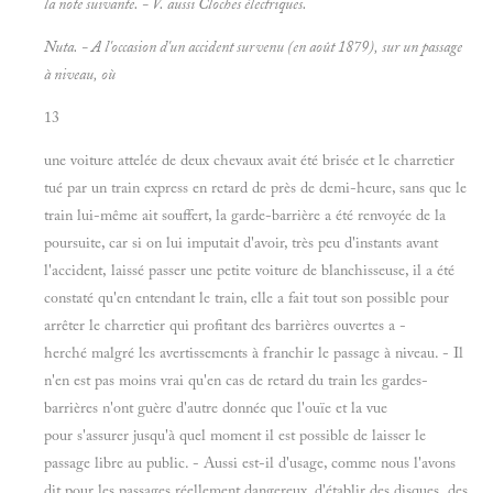
la note suivante. - V. aussi
Cloches électriques.
Nuta. - A l'occasion d'un accident survenu (en août 1879), sur un passage
à niveau, où
13
une voiture attelée de deux chevaux avait été brisée et le charretier
tué par un train express en retard de près de demi-heure, sans que le
train lui-même ait souffert, la garde-barrière a été renvoyée de la
poursuite, car si on lui imputait d'avoir, très peu d'instants avant
l'accident, laissé passer une petite voiture de blanchisseuse, il a été
constaté qu'en entendant le train, elle a fait tout son possible pour
arrêter le charretier qui profitant des barrières ouvertes a -
herché malgré les avertissements à franchir le passage à niveau. - Il
n'en est pas moins vrai qu'en cas de retard du train les gardes-
barrières n'ont guère d'autre donnée que l'ouïe et la vue
pour s'assurer jusqu'à quel moment il est possible de laisser le
passage libre au public. - Aussi est-il d'usage, comme nous l'avons
dit pour les passages réellement dangereux, d'établir des disques, des