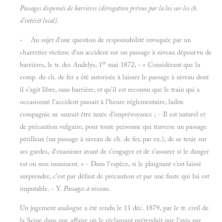
Passages dispensés de barrières (dérogation prévue par la loi sur les ch.
d'intérêt local).
- Au sujet d'une question de responsabilité invoquée par un
charretier victime d'un accident sur un passage à niveau dépourvu de
er
barrières, le tr. des Andelys, 1
mai 1872, - « Considérant que la
comp. du ch. de fer a été autorisée à laisser le passage à niveau dont
il s'agit libre, sans barrière, et qu'il est reconnu que le train qui a
occasionné l'accident passait à l'heure réglementaire, ladite
compagnie ne saurait être taxée d'imprévoyance ; - Il est naturel et
de précaution vulgaire, pour toute personne qui traverse un passage
périlleux (un passage à niveau de ch. de fer, par ex.), de se tenir sur
ses gardes, d'examiner avant de s'engager et de s'assurer si le danger
est ou non imminent. » - Dans l'espèce, si le plaignant s'est laissé
surprendre, c'est par défaut de précaution et par une faute qui lui est
imputable. - Y.
Passages à niveau.
Un jugement analogue a été rendu le 11 déc. 1879, par le tr. civil de
la Seine dans une affaire où le réclamant prétendait que l'avis par