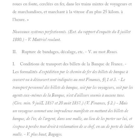
roues en fonte, cerclées en fer, dans les trains mixtes de voyageurs et
de marchandises, et marchant à la vitesse d'au plus 25 kilom. à
l'heure. »
Nouveaux systèmes perfectionnés. (Ext. du rapport d'enquête du 8 juillet
1880.) - V.
Matériel roulant.
II. Rupture de bandages, décalage, etc. - V. au mot
Roues.
I. Conditions de transport des billets de la Banque de France. -
Les formalités
d'expédition par le chemin de fer des billets de banque à
couvert ou à
découvert sont indiquées au mot
Finances, §| 1 et 3. - Le
transport personnel des hillets de banque, soit par les voyageurs, soit par les
agents eux-mêmes de la Banque, n'est d'ailleurs soumis à aucune taxe.
(Cire. min. 9 juilL 1857 et 20 août 1857.) (V.
Finances, § 2.) - Mais
un voyageur commet une imprudence manifeste en mettant des
billets de
banque, de l'or, de l'argent, dans une malle, au lieu de les porter sur lui, et
s'expose à perdre tout droit à réclamation de ce chef, en cas de perte de ladite
malle. - V. plus haut,
Bagages.