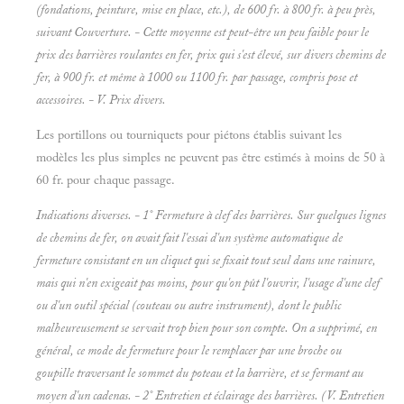
(fondations, peinture, mise en place, etc.), de 600 fr. à 800 fr. à peu près,
suivant Couverture. - Cette moyenne est peut-être un peu faible pour le
prix des barrières roulantes en fer, prix qui s'est élevé, sur divers chemins de
fer, à 900 fr. et même à 1000 ou 1100 fr. par passage, compris pose et
accessoires. - V.
Prix divers.
Les portillons ou tourniquets pour piétons établis suivant les
modèles les plus simples ne peuvent pas être estimés à moins de 50 à
60 fr. pour chaque passage.
Indications diverses. - 1° Fermeture
à clef des barrières. Sur quelques lignes
de chemins de fer, on avait fait l'essai d'un système automatique de
fermeture consistant en un cliquet qui se fixait tout seul dans une rainure,
mais qui n'en exigeait pas moins, pour qu'on pût l'ouvrir, l'usage d'une clef
ou d'un outil spécial (couteau ou autre instrument), dont le public
malheureusement se servait trop bien pour son compte. On a supprimé, en
général, ce mode de fermeture pour le remplacer par une broche ou
goupille traversant le sommet du poteau et la barrière, et se fermant au
moyen d'un cadenas. - 2° Entretien et éclairage des barrières. (V.
Entretien