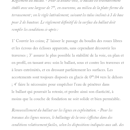
Règlement
du
ballast. - Pour la double voie, le ballast est ordinairement
m
établi avec une largeur de 7
, en couronne, au milieu de la plate-forme du
terrassement ; on le règle latéralement, suivant les talus inclinés à 3 de base
pour 2 de hauteur. Le règlement définitif de la surface du ballast doit
remplir les conditions ci-après :
1° Couvrir les coins; 2° laisser le passage du boudin des roues libres
et les écrous des éclisses apparents, sans cependant découvrir les
traverses ; 3° assurer le plus possible la stabilité de la voie, en plan et
en profil, en tassant avec soin le ballast, sous et contre les traverses et
à leurs extrémités, et en dressant parfaitement les surfaces. Les
m
accotements sont toujours disposés en glacis de 0
.04 vers le dehors
; 4° faire le nécessaire pour empêcher l'eau de pénétrer dans
le ballast qui pourrait la retenir, et perdre ainsi son élasticité, à
moins que la couche de fondation ne soit solide et bien perméable.
Renouvellement du ballast sur les lignes en exploitation. - Pour les
travaux des
lignes neuves, le ballastage de la voie s'effectue dans des
conditions relativement faciles, selon les dispositions indiquées aux cah. des