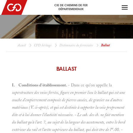
CIE DE CHEMINS DE FER
DÉPARTEMENTAUX
Accueil
CFD héritage
Dictionnaire du ferroviaire
Ballast
BALLAST
I. Conditions d'établissement.
- Dans ce qu'on appelle la
superstructure des voies ferrées, figure en premier lieu le
ballast qui est une
couche d'empierrement composée de pierres cassées, de gravier ou d'autres
matériaux (V. ci-après), et qui est destinée à supporter la voie proprement
dite et à lui donner l'élasticité nécessaire. - Le cah. des ch. ne fait mention
du
ballast qu'à l'art. 7, au sujet de la largeur des accotements, entre le bord
m
extérieur du rail et l'arête supérieure du ballast, qui doit être de l
.00. -