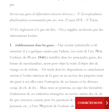
pas.
Service aux gares de bifurcation (mesures diverses.) - V.
Correspondances.
Améliorations recommandées par cire. min. 27 août 1878. - V.
Trains.
(1) Ce règlement ri*a pas été fait, - On y supplée, au besoin, par des
informations locales.
I. établissement dans les gares.
- Une société industrielle a été
autorisée il y a quelques années par l'admin. (en vertu de l'art.
70
de
l'ordonn. du
15
nov.
1846)
à installer, dans les principales gares, des
bazars de marchandises, ayant pour objet la vente d'objets dits de
voyage ou de toilette. - Un traité dont les dispositions se rattachaient
surtout à l'ordre intérieur de la gare ou au service des préposés avait
été passé à cet effet entre l'entreprise de ces bazars et les diverses
comp. de ch. de fer. - Mais nous ne pouvons, au sujet des formalités
d'admission de ces industries étrangères au service même des ch. de
fer que renvoyer, comme pour les questions de vente de livres,
CONTACTEZ-NOUS
journaux, etc., à l'art.
70
précité de l'ordonn. du
15
nov,
1846.
- Y.