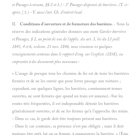
et
Passages à niveau, §§ 2 et 3.) - 3° Passages
dispensés de barrières. (Y. ci-
après, | 5.) - Y. aussi l'art.
Ch. d'intérêt local.
II.
Conditions d'ouverture et de fermeture des barrières.
- Sous la
réserve des indications générales données aux mots
Gardes-barrières
et
Passages, § 2, au point de vue de l'applic. des art. 3, loi du 13 juill.
1845, 4 et 6, ordonn. 15 nov. 1846, nous résumons ici quelques
renseignements contenus dans le rapport d'enq. sur l'exploit. (1858), ou
empruntés à des documents plus nouveaux :
« L'usage de presque tous les chemins de fer est de tenir les barrières
fermées et de ne les ouvrir que pour livrer passage aux voitures ;
cependant, sur quelques lignes, les barrières, constamment tenues
ouvertes, ne sont fermées que quand un train est annoncé.-Sur les
routes très fréquentées, il est indispensable détenir les barrières
généralement ouvertes, et de ne les fermer qu'à l'approche des trains.
- Dans ce cas, le garde doit être toujours présent aux barrières.
- Dans le cas contraire, sa présence n'est pas obligée ; mais il doit
toujours être prêt, lui ou sa femme, à manoeuvrer la barrière. » (Enq.