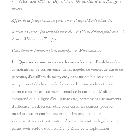
- V. les mots
Clôtures, Dégradations, Gardes-barrières et
Passages à
niveau.
Appareils de pesage (dans les gares.) - V.
Pesage et
Ponts à bascule.
Service d'ouvriers (en temps de guerre). - V.
Génie. Affaires générales. - V.
Armée, Militaires et
Troupes.
Conditions de transport (tarif majoré). - V.
Marchandises.
I. Questions communes avec les voies ferrées.
- En dehors des
combinaisons de concurrence, de monopole, de vitesse, de durée de
parcours, d'équilibre de tarifs, etc., dans un double service de
navigation et de chemins de fer, concédé à une seule entreprise,
comme c'est le cas tout exceptionnel de la comp. du Midi, on
comprend que la ligne d'eau puisse être, notamment aux moments
d'affluence, un déversoir utile pour certaines denrées, pour les
marchandises encombrantes et pour les produits d'une
valeur relativement restreinte. - Aucune disposition législative ne
parait avoir réglé d'une manière générale cette exploitation