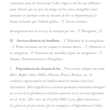
commune, mais de tout temps l'adm. supér. a usé de son influence
pour obtenir que les prix de péage sur les voies navigables ainsi
annexées en quelque sorte au chemin de fer ne dépassent pas la
limite réclamée par l'intérêt public. - V.
Service commun.
Arrangements avec les services de transport par eau. - V.
Navigation, |
7.
II. Services distincts de batellerie.
- 1° Maintien de la navigation;
- 2° Ponts tournants sur les canaux et travaux divers; - 3° Obstacles à
la navigation; -4° Ouverture de nouvelles lignes de navigation. - V.
Canaux, Embranchements et
Navigation.
I.
Dépendances du chemin de fer.
- Nous avons indiqué aux mots
Abris, Buffets, Gares, Halles, Maisons, Projets, Remises, etc., les
conditions réglementaires de l'établissement des stations et de leurs
dépendances. Nous rappellerons seulement qu'aucune construction
étrangère
au service de l'exploitation ne doit être autorisée sur les terrains dépendant
des ch. de fer. (Déc. min. du 19 juillet 1860, Lyon, affaire Guedeney.) -
Les pièces des projets soumis, par les compagnies, à l'approbation de l'adm.