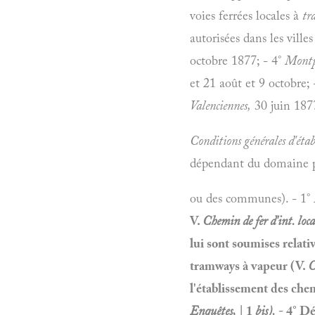
voies ferrées locales à
tr
autorisées dans les ville
octobre 1877;
- 4°
Montpe
et 21 août et 9 octobre; 
Valenciennes,
30 juin 1877
Conditions générales d'éta
dépendant du domaine pu
ou des communes). - 1°
V.
Chemin de fer d'int. loca
lui sont soumises relativ
tramways à vapeur (V.
C
l'établissement des chem
Enquêtes,
| 1
bis).
- 4° Dé