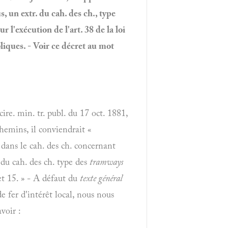
, un extr. du cah. des ch., type
 l'exécution de l'art. 38 de la loi
bliques. - Voir ce décret au mot
re. min. tr. publ. du 17 oct. 1881,
chemins, il conviendrait «
 dans le cah. des ch. concernant
s du cah. des ch. type des
tramways
 et 15. » - A défaut du
texte général
e fer d'intérêt local, nous nous
voir :