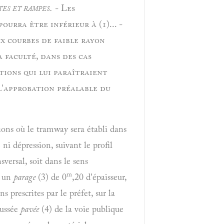
es et rampes.
- Les
urra être inférieur à (1)... -
ux courbes de faible rayon
 faculté, dans des cas
tions qui lui paraîtraient
l'approbation préalable du
ions où le tramway sera établi dans
e ni dépression, suivant le profil
sversal, soit dans le sens
m
s un
parage
(3) de 0
,20 d'épaisseur,
 prescrites par le préfet, sur la
ussée
pavée
(4) de la voie publique