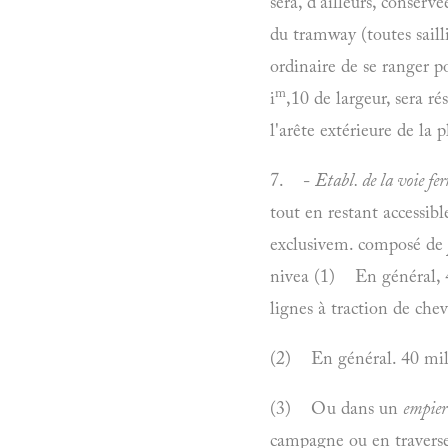
sera, d'ailleurs, conserv
du tramway (toutes saill
ordinaire de se ranger po
m
i
,10 de largeur, sera ré
l'arête extérieure de la 
7. -
Etabl. de la voie fer
tout en restant accessibl
exclusivem. composé de
nivea (1) En général, 40
lignes à traction de che
(2) En général. 40 mil
(3) Ou dans un
empier
campagne ou en traverse