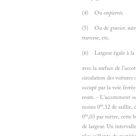
(4) Ou
empierrée.
(5) Ou de
gravier,
suiv
traverse, etc.
(6) Largeur égale à la 
avec la surface de l'acco
circulation des voitures
occupé par la voie ferré
route. - L'accotement oc
m
moins 0
,12 de saillie,
m
0
,03 par mètre, cette 
de largeur. Un intervalle
plus saillante du matériel