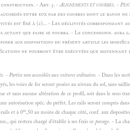
 construction. - Art. 5. -
Alignements et courbes.
-
Pent
ccordés entre eux par des courbes dont le rayon ne po
ités est fixé à (2)... - Les déclivités correspondant a
 autant que faire se pourra. - Le concessionn. aura la
poser aux dispositions du présent article les modifica
difications ne pourront être exécutées que moyennant 
ée.
-
Parties non accessibles aux voitures ordinaires.
- Dans les sect
yés, les voies de fer seront posées au niveau du sol, sans sailli
e et sans aucune altération de ce profil, soit dans le sens tran
une autorisation spéc. du préfet. Les rails seront compris dan
m
rails et à 0
,50 au moins de chaque côté, conf. aux dispositions
n., qui restera chargé d'établir à ses frais ce
pavage.
- La cha