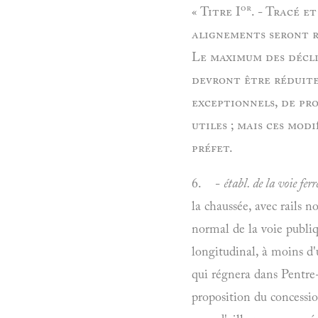
or
«
Titre I
. -
Tracé et
alignements seront ra
Le maximum des décliv
devront être réduites
exceptionnels, de pro
utiles ; mais ces mo
préfet.
6. -
établ. de la voie ferr
la chaussée, avec rails no
normal de la voie publiqu
longitudinal, à moins d'
qui régnera dans Pentre-
proposition du concession