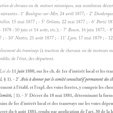
action de chevaux
ou de
moteurs mécaniques,
aux nombreux décrets
s suivantes
: 1°
Boulogne-sur-Mer,
24 avril 1877;
- 2°
Dunkerque
llier,
15 mai 1877
; - 5°
Orléans,
22 mai 1877
; - 6°
Paris(
187
- 1878 : 10 juin et 14 août, etc.); - 7°
Bouen,
16 juin 1877; - 8
 ; - 10°
Nantes,
21 août 1877 ; - 11°
Lyon,
17 mai 1879
; - 1
blissement des tramioays
(à traction de chevaux ou de moteurs méc
blic de l'état, des départent.
Loi du
11
juin
1880, sur les ch. de 1er d'intérêt local et les tra
l,
§ 1). - 2°
Avis à donner par le comité consultatif permanent des ch
ement à l'établ. et l'expl. des voies ferrées, y compris les ch
omités,
| 1). - 3° Décret du 18 mai 1881, déterminant la for
ins de fer d'intérêt local et des tramways sur les voies dép
cret du 6 août 1881, rendu par application de l'art. 30 de la 