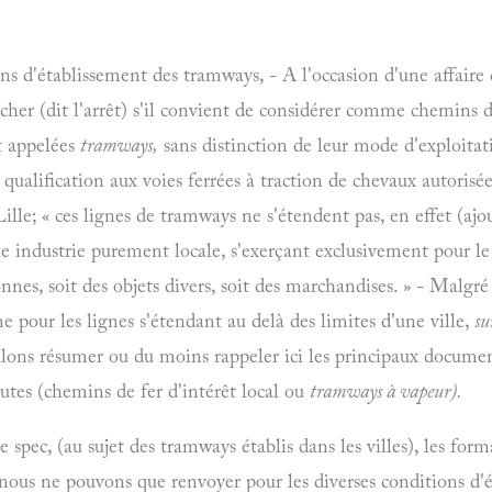
ons d'établissement des tramways, - A l'occasion d'une affaire
cher (dit l'arrêt) s'il convient de considérer comme chemins de
 appelées
tramways,
sans distinction de leur mode d'exploitati
e qualification aux voies ferrées à traction de chevaux autorisée
Lille;
« ces lignes de tramways ne s'étendent pas, en effet (ajo
ne industrie purement locale, s'exerçant exclusivement pour le 
es, soit des objets divers, soit des marchandises. » - Malgré c
me pour les lignes s'étendant au delà des limites d'une ville,
su
lons résumer ou du moins rappeler ici les principaux documents r
routes (chemins de fer d'intérêt local ou
tramways à vapeur).
 spec, (au sujet des tramways établis dans les villes), les form
 nous ne pouvons que renvoyer pour les diverses conditions d'