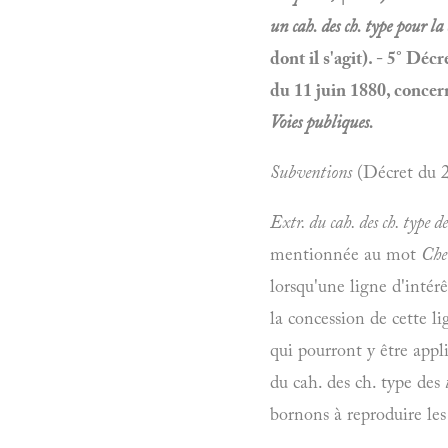
un cah. des ch. type pour l
dont il s'agit). - 5° Déc
du 11 juin 1880, concerna
Voies publiques.
Subventions
(Décret du 2
Extr. du cah. des ch. type 
mentionnée au mot
Chem
lorsqu'une ligne d'intér
la concession de cette li
qui pourront y être appl
du cah. des ch. type des
bornons à reproduire les 