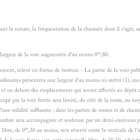
ant la nature, la fréquentation de la chaussée dont il s'agit, 
m
largeur de la voie augmentée d'au moins 0
,80.
tement, relevé en forme de trottoir. - La partie de la voio publ
 ordinaires présentera une largeur d'au moins
six mètres
(1), me
e et en dehors des emplacements qui seront affectés au dépôt 
cupé par la voie ferrée sera limité, du côté de la route, au m
 d'une solidité suffisante ; dans les parties de routes et de che
bordure sera accompagnée et soulenue par un demi-caniveau p
m
 libre, de 0
,30 au moins, sera réservé entre la verticale de l'a
m
 de la voie ferrée ; un autre intervalle libre, de l
,10, subsist