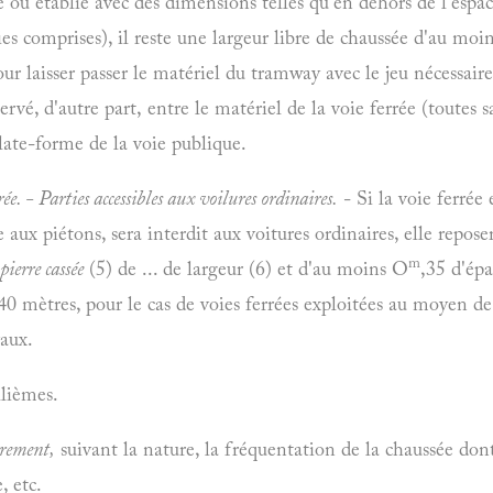
ée ou établie avec des dimensions telles qu'en dehors de l'espa
ies comprises), il reste une largeur libre de chaussée d'au moi
ur laisser passer le matériel du tramway avec le jeu nécessaire
servé, d'autre part, entre le matériel de la voie ferrée (toutes s
plate-forme de la voie publique.
rée. - Parties accessibles aux voilures ordinaires.
- Si la voie ferrée
e aux piétons, sera interdit aux voitures ordinaires, elle repose
m
pierre cassée
(5) de ... de largeur (6) et d'au moins O
,35 d'épa
 mètres, pour le cas de voies ferrées exploitées au moyen de
vaux.
lièmes.
rement,
suivant la nature, la fréquentation de la chaussée dont 
, etc.