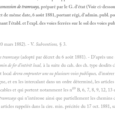
a concession de tramways,
préparé par le G. d'état (Voir ci-dessous
ret de même date, 6 août 1881, portant régi, d'admin. publ. pour
nt l'établ. et l'expl. des voies ferrées sur le sol des voies pu
0 mars 1882). - V.
Subventions,
§ 3.
des tramways
(adopté par décret du 6 août 1881). - D'après une ci
in de fer d'intérêt local,
à la suite du cah. des ch. type desdits 
êt local
devra emprunter une ou plusieurs voies publiques,
d'insérer
gne, et en les intercalant dans un ordre déterminé, les article
09
icables et qui portent notamment les n
B, 6, 7, 8, 9, 12, 13
tramways
qui n'intéresse ainsi que partiellement les chemins d
articles rappelés dans la cire. min. précitée du 17 oct. 1881, sa