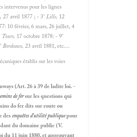
 intervenus pour les lignes
,
27 avril 1877
; - 3°
Lille,
12
7: 10 février, 6 mars, 26 juillet, 4
°
Tours,
17 octobre 1878:
- 9°
2°
Bordeaux,
23 avril 1881, etc....
aniques établis sur les voies
mways (Art. 26 à 39 de ladite loi. -
emins de fer
sur les questions qui
emins do fer dits sur route ou
me des
enquêtes d'utilité publique
pour
endant du domaine public (V.
loi du 11 juin 1880, et approuvant