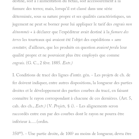
destiné, soit à l'alimentation du bétail, soit accessoirement à la
fumure des terres; mais, lorsqu'il est classé dans une série
déterminée, sous sa nature propre et ses qualités caractéristiques, un
jugement ne peut se borner pour lui appliquer le tarif des
engrais non
dénommés
« à déclarer que l'expéditeur avait destiné à la
fumure des
terres
les tourteaux qui avaient été l'objet des expéditions »
sans
constater,
d'ailleurs, que les produits en question
avaient perdu
leur
qualité propre et ne pouvaient plus être employés que comme
engrais.
(G. C., 2 févr. 1885.
Extr.)
I. Conditions de tracé des lignes d'intér. gén. - Les projets de ch. de
fer doivent indiquer, entre autres dispositions, la longueur des parties
droites et le développement des parties courbes du tracé, en faisant
connaître le rayon correspondant à chacune de ces dernières. (Art.
5,
cah. des ch.,
Extr.)
(V.
Projets,
§
i). - Les alignements seron
raccordés entre eux par des courbes dont le rayon ne pourra être
inférieur à.....(ordin.
m
350
). - Une partie droite, de
100? au moins de longueur, devra être