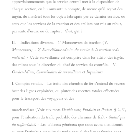
approvisionnements que le service central met à la disposition de
chaque section, en lui ouvrant un compte, de même qu'il reçoit des
ingén. du matériel tous les objets fabriqués par ce dernier service, ou
ceux que les services de la traction et des ateliers ont mis au rebut,
par suite d'usure ou de rupture.
(Inst, spêc.)
II. Indications diverses. - 1° Manoeuvres de traction (V.
Manoeuvres).
- 2°
Surveillance admin. du service de la traction et du
matériel.
- Cette surveillance est comprise dans les attrib. des ingén.
des mines sous la direction du chef de service du contrôle.
- V.
Gardes-Mines, Commissaires de surveillance
et
Ingénieurs.
I. Comptes rendus. - Le trafic des chemins de fer s'entend du revenu
brut des lignes exploitées, ou plutôt des recettes totales effectuées
pour le transport des voyageurs et des
marchandises (Voir aux mots
Double voie, Produits
et
Projets,
§ 2, 3°,
pour l'évaluation du trafic probable des chemins de fer). -
Statistique
du trafic réalisé.
- Les tableaux généraux que nous avons mentionnés
au mot
Statistique,
au sujet du trafic annuel des lignes ferrées, sont