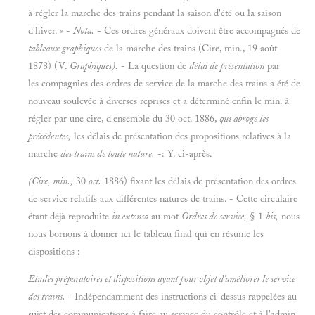
à régler la marche des trains pendant la saison d'été ou la saison
d'hiver.
»
-
Nota.
- Ces ordres généraux doivent être accompagnés de
tableaux graphiques
de la marche des trains (Cire, min., 19 août
1878) (V.
Graphiques).
- La question de
délai de présentation
par
les compagnies des ordres de service de la marche des trains a été de
nouveau soulevée à diverses reprises et a déterminé enfin le min. à
régler par une cire, d'ensemble du 30 oct. 1886,
qui abroge les
précédentes,
les délais de présentation des propositions relatives à la
marche
des trains de toute nature.
-: Y. ci-après.
(Cire, min.,
30
oct.
1886) fixant les délais de présentation des ordres
de service relatifs aux différentes natures de trains. - Cette circulaire
étant déjà reproduite
in extenso
au mot
Ordres de service,
§ 1
bis,
nous
nous bornons à donner ici le tableau final qui en résume les
dispositions :
Etudes préparatoires et dispositions ayant pour objet d'améliorer le service
des trains.
- Indépendamment des instructions ci-dessus rappelées au
sujet des communications à faire au service du contrôle et à l'admin.