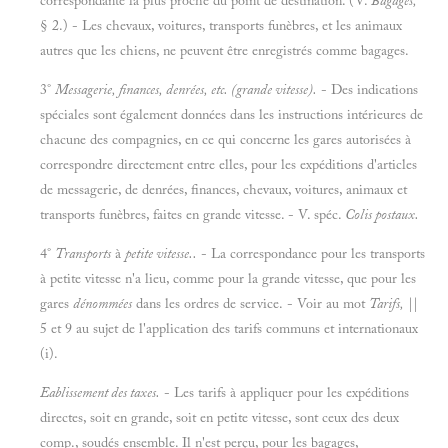
correspondante la plus proche du point de destination. (V.
Bagages,
§ 2.) - Les chevaux, voitures, transports funèbres, et les animaux
autres que les chiens, ne peuvent être enregistrés comme bagages.
3°
Messagerie, finances, denrées, etc. (grande vitesse).
- Des indications
spéciales sont également données dans les instructions intérieures de
chacune des compagnies, en ce qui concerne les gares autorisées à
correspondre directement entre elles, pour les expéditions d'articles
de messagerie, de denrées, finances, chevaux, voitures, animaux et
transports funèbres, faites en grande vitesse. - V. spéc.
Colis postaux.
4°
Transports
à
petite vitesse..
- La correspondance pour les transports
à petite vitesse n'a lieu, comme pour la grande vitesse, que pour les
gares
dénommées
dans les ordres de service. - Voir au mot
Tarifs,
||
5 et 9 au sujet de l'application des tarifs communs et internationaux
(i).
Eablissement des taxes.
- Les tarifs à appliquer pour les expéditions
directes, soit en grande, soit en petite vitesse, sont ceux des deux
comp., soudés ensemble. Il n'est perçu, pour les bagages,