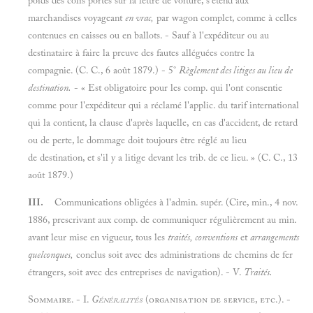
poids des colis portés sur la lettre de voiture, s'étend aux
marchandises voyageant
en vrac,
par wagon complet, comme
à celles
contenues en caisses ou en ballots. - Sauf
à l'expéditeur ou au
destinataire à faire la preuve des fautes alléguées contre la
compagnie. (C. C., 6 août 1879.) - 5°
Règlement des litiges au lieu de
destination.
- « Est obligatoire pour les comp. qui l'ont consentie
comme pour l'expéditeur qui a réclamé l'applic. du tarif international
qui la contient, la clause d'après laquelle, en cas d'accident, de retard
ou de perte, le dommage doit toujours être réglé au lieu
de destination, et s'il y a litige devant les trib. de ce lieu. » (C. C., 13
août 1879.)
III.
Communications obligées à l'admin. supér. (Cire, min., 4 nov.
1886, prescrivant aux comp. de communiquer régulièrement au min.
avant leur mise en vigueur, tous les
traités, conventions
et
arrangements
quelconques,
conclus soit avec des administrations de chemins de fer
étrangers, soit avec des entreprises de navigation). - V.
Traités.
Sommaire. - I.
Généralités
(organisation de service, etc.). -