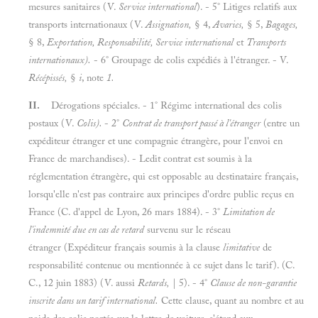
mesures sanitaires (V.
Service international
). - 5° Litiges relatifs aux
transports internationaux (V.
Assignation,
§ 4,
Avaries,
§ 5,
Bagages,
§ 8,
Exportation, Responsabilité, Service international
et
Transports
internationaux).
- 6° Groupage de colis expédiés à l'étranger. - V.
Récépissés,
§
i
, note
1.
II.
Dérogations spéciales. - 1° Régime international des colis
postaux (V.
Colis).
- 2°
Contrat de transport passé à l'étranger
(entre un
expéditeur étranger et une compagnie étrangère, pour l'envoi en
France de marchandises). - Ledit contrat est soumis à la
réglementation étrangère, qui est opposable au destinataire français,
lorsqu'elle n'est pas contraire aux principes d'ordre public reçus en
France (C. d'appel de Lyon, 26 mars 1884). - 3°
Limitation de
l'indemnité due en cas de retard
survenu sur le réseau
étranger (Expéditeur français soumis à la clause
limitative
de
responsabilité contenue ou mentionnée à ce sujet dans le tarif). (C.
C., 12 juin 1883) (V. aussi
Retards,
| 5). - 4°
Clause de non-garantie
inscrite dans un tarif international.
Cette clause, quant au nombre et au