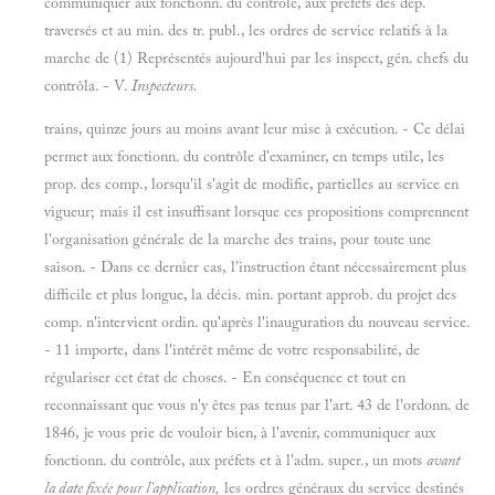
communiquer aux fonctionn. du contrôle, aux préfets des dép.
traversés et au min. des tr. publ., les ordres de service relatifs à la
marche de (1) Représentés aujourd'hui par les inspect, gén. chefs du
contrôla. - V.
Inspecteurs.
trains, quinze jours au moins avant leur mise à exécution. - Ce délai
permet aux fonctionn. du contrôle d'examiner, en temps utile, les
prop. des comp., lorsqu'il s'agit de modifie, partielles au service en
vigueur; mais il est insuffisant lorsque ces propositions comprennent
l'organisation générale de la marche des trains, pour toute une
saison. - Dans ce dernier cas, l'instruction étant nécessairement plus
difficile et plus longue, la décis. min. portant approb. du projet des
comp. n'intervient ordin. qu'après l'inauguration du nouveau service.
- 11 importe, dans l'intérêt même de votre responsabilité, de
régulariser cet état de choses. - En conséquence et tout en
reconnaissant que vous n'y êtes pas tenus par l'art. 43 de l'ordonn. de
1846, je vous prie de vouloir bien, à l'avenir, communiquer aux
fonctionn. du contrôle, aux préfets et à l'adm. super., un mots
avant
la date fixée pour l'application,
les ordres généraux du service destinés