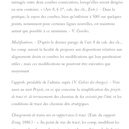
ménagée entre deux courbes consécutives, lorsqu'elles seront dirigées
er
en sens contraire. » (Art.
8, § 1
, cah. des ch.,
Extr.).
- Dans la
pratique, le rayon des courbes, bien qu'inférieur à
500? sur quelques
points, notamment pour certaines lignes nouvelles, est maintenu
autant que possible à ce minimum. - V.
Courbes.
Modifications.
- D'après le dernier paragr. de l'art.
8 du cah. des ch.,
les comp. auront la faculté de proposer aux dispositions relatives aux
alignements droits et courbes les modifications qui leur paraîtraient
utiles ; mais ces modifications ne pourront être exécutées que
moyennant
l'approb. préalable de l'admin. supér. (V.
Cuhier des charges).
- Voir
aussi au mot
Projets,
en ce qui concerne la simplification des
projets
de tracé et- de terrassements
des chemins de fer
exécutés par l'état,
et les
conditions de tracé des chemins dits
stratégiques.
Chargements de trains mis en rapport avec le tracé.
(Extr. du rapport
d'enq. 1880.) - « Au point de vue du tracé, les comp. modifient les