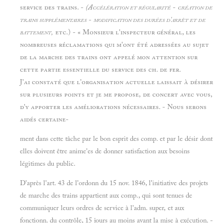
service des trains. -
(Accélération et régularité
-
création de
trains supplémentaires
-
modification des durées d'arrêt et de
battement,
etc.) - « Monsieur l'inspecteur général, les
nombreuses réclamations qui m'ont été adressées au sujet
de la marche des trains ont appelé mon attention sur
cette partie essentielle du service des ch. de fer.
J'ai constaté que l'organisation actuelle laissait à désirer
sur plusieurs points et je me propose, de concert avec vous,
d'y apporter les améliorations nécessaires. - Nous serons
aidés certaine-
ment dans cette tâche par le bon esprit des comp. et par le désir dont
elles doivent être anime'es de donner satisfaction aux besoins
légitimes du public.
D'après l'art. 43 de l'ordonn du 15 nov. 1846, l'initiative des projets
de marche des trains appartient aux comp., qui sont tenues de
communiquer leurs ordres de service à l'adm. super, et aux
fonctionn. du contrôle, 15 jours au moins avant la mise à exécution. -