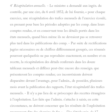
4°
Récapitulation annuelle.
- Le ministre a demandé aux ingén. du
contrôle, par une cire, du 6 avril 1852, de lui fournir, « pour chaque
exercice, une récapitulation des trafics mensuels de l'exercice écoulé,
en prenant pour base les périodes adoptées par les comp. dans leurs
comptes rendus, et en conservant tous les détails portés dans les
états mensuels, quand bien même ils ne devraient pas se retrouver
plus tard dans les publications des comp. - Par suite de rectifications
jugées nécessaires ou de chiffres différemment groupés, ces résumés
pourront quelquefois ne pas reproduire exactement, en nombre et en
recette, la récapitulation des détails renfermés dans les douze
tableaux mensuels et différer peut-être encore des renseign. que
présenteront les comptes rendus; ces inconvénients doivent
disparaître devant l'avantage, pour l'admin., de posséder, plusieurs
mois avant la publication des rapports, l'état récapitulatif des trafics
mensuels. - Il n'y a pas lieu de se préoccuper des recettes étrangères
à l'exploitation. Les faits que l'admin. s'attache à saisir, en cette
circonstance, ne doivent concerner que les résultats de l'exploitation
proprement dite des chemins de fer. » -
Une dépêche min. du
17