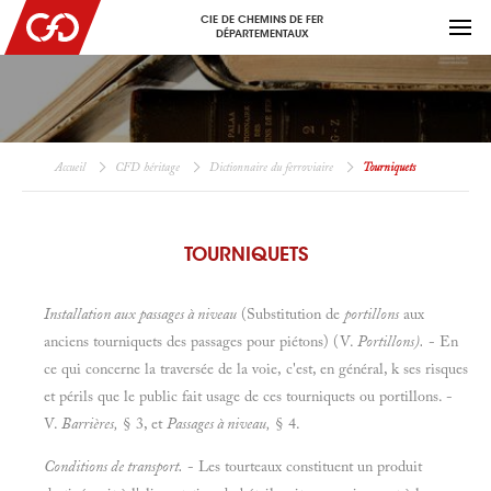
CIE DE CHEMINS DE FER
DÉPARTEMENTAUX
Accueil
CFD héritage
Dictionnaire du ferroviaire
Tourniquets
TOURNIQUETS
Installation aux passages à niveau
(Substitution de
portillons
aux
anciens tourniquets des passages pour piétons) (V.
Portillons).
- En
ce qui concerne la traversée de la voie, c'est, en général, k ses risques
et périls que le public fait usage de ces tourniquets ou portillons. -
V.
Barrières,
§ 3, et
Passages à niveau,
§ 4.
Conditions de transport.
- Les tourteaux constituent un produit