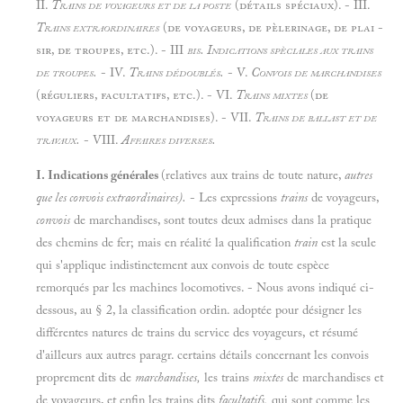
II.
Trains de voyageurs et de la poste
(détails spéciaux). - III.
Trains extraordinaires
(de voyageurs, de pèlerinage, de plai -
sir, de troupes, etc.). - III
bis. Indications spèciales aux trains
de troupes.
- IV.
Trains dédoublés.
- V.
Convois de marchandises
(réguliers, facultatifs, etc.). - VI.
Trains mixtes
(de
voyageurs et de marchandises). - VII.
Trains de ballast et de
travaux.
- VIII.
Affaires diverses.
I. Indications générales
(relatives aux trains de toute nature,
autres
que les convois extraordinaires).
- Les expressions
trains
de voyageurs,
convois
de marchandises, sont toutes deux admises dans la pratique
des chemins de fer; mais en réalité la qualification
train
est la seule
qui s'applique indistinctement aux convois de toute espèce
remorqués par les machines locomotives. - Nous avons indiqué ci-
dessous, au § 2, la classification ordin. adoptée pour désigner les
différentes natures de trains du service des voyageurs, et résumé
d'ailleurs aux autres paragr. certains détails concernant les convois
proprement dits de
marchandises,
les trains
mixtes
de marchandises et
de voyageurs, et enfin les trains dits
facultatifs,
qui sont comme les