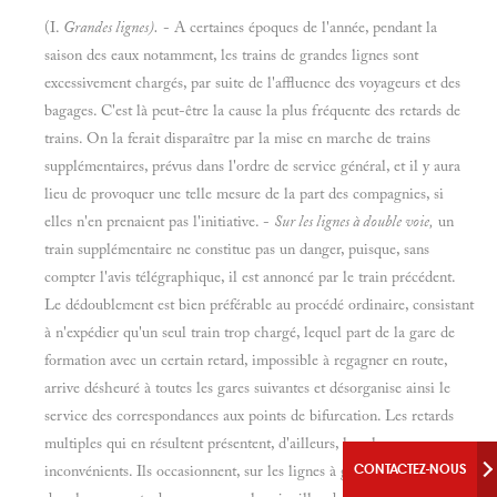
(I.
Grandes lignes).
- A certaines époques de l'année, pendant la
saison des eaux notamment, les trains de grandes lignes sont
excessivement chargés, par suite de l'affluence des voyageurs et des
bagages. C'est là peut-être la cause la plus fréquente des retards de
trains. On la ferait disparaître par la mise en marche de trains
supplémentaires, prévus dans l'ordre de service général, et il y aura
lieu de provoquer une telle mesure de la part des compagnies, si
elles n'en prenaient pas l'initiative. -
Sur les lignes à double voie,
un
train supplémentaire ne constitue pas un danger, puisque, sans
compter l'avis télégraphique, il est annoncé par le train précédent.
Le dédoublement est bien préférable au procédé ordinaire, consistant
à n'expédier qu'un seul train trop chargé, lequel part de la gare de
formation avec un certain retard, impossible à regagner en route,
arrive désheuré à toutes les gares suivantes et désorganise ainsi le
service des correspondances aux points de bifurcation. Les retards
multiples qui en résultent présentent, d'ailleurs, les plus graves
inconvénients. Ils occasionnent, sur les lignes à grande circulation,
CONTACTEZ-NOUS