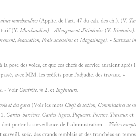
taines marchandises
(Applic. de l'art. 47 du cah. des ch.). (V.
Tar
tarif (Y.
Marchandises)
-
Allongement d'itinéraire
(V.
Itinéraire).
ement, évacuation, Frais accessoires
et
Magasinage).
-
Surtaxes in
 à la pose des voies, et que ces chefs de service auraient après l
passé, avec MM. les préfets pour l'adjudic. des travaux. »
x. - Voir
Contrôle, %
2, et
Ingénieurs.
voie et des gares
(Voir les mots
Chefs de section, Commissaires de su
 1,
Gardes-barrières, Gardes-lignes, Piqueurs, Poseurs, Travaux
et
s doit porter la surveillance de l'administration. -
Visites except
t surveill. spéc. des grands remblais et des tranchées en temps