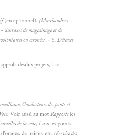
if
(exceptionnel),
(Marchandises
-
Surtaxes de magasinage et de
volontaires ou erronées.
- Y.
Détaxes
'approb. desdits projets, à se
rveillance, Conducteurs des ponts et
Voie.
Voir aussi au mot
Rapports
les
ionnelles de la voie,
dans les points
 d'orages, de neiges, etc.
(Service des