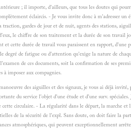
érieure ; il importe, d'ailleurs, que tous les doutes qui pour
omplètement éclaircis. - Je vous invite donc à m'adresser un
la traction, gardes de jour et de nuit, agents des stations, aigu
'eux, le chiffre de son traitement et la durée de son travail j
nt et cette durée de travail vous paraissent en rapport, d'une p
c le degré de fatigue ou d'attention qu'exige la nature de chaq
l'examen de ces documents, soit la confirmation de ses premiè
les à imposer aux compagnies.
anoeuvre des aiguilles et des signaux, je vous ai déjà invité, p
ortante du service l'objet d'une étude et d'une surv. spéciales.
 cette circulaire. - La régularité dans le départ, la marche et l'
ielles de la sécurité de l'expl. Sans doute, on doit faire la par
nces atmosphériques, qui peuvent exceptionnellement arrêter 