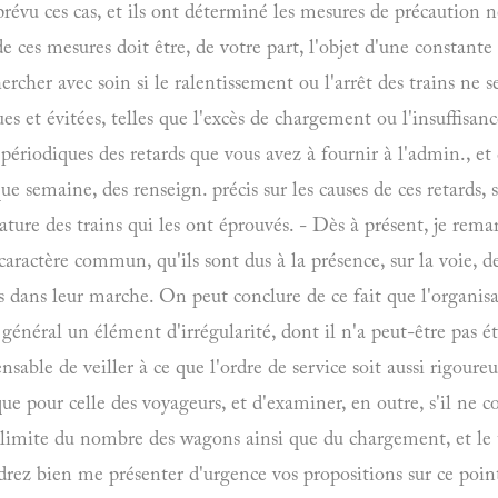
révu ces cas, et ils ont déterminé les mesures de précaution n
de ces mesures doit être, de votre part, l'objet d'une constante
rcher avec soin si le ralentissement ou l'arrêt des trains ne s
ues et évitées, telles que l'excès de chargement ou l'insuffisa
s périodiques des retards que vous avez à fournir à l'admin., e
ue semaine, des renseign. précis sur les causes de ces retards, s
nature des trains qui les ont éprouvés. - Dès à présent, je rem
caractère commun, qu'ils sont dus à la présence, sur la voie, d
 dans leur marche. On peut conclure de ce fait que l'organisa
 général un élément d'irrégularité, dont il n'a peut-être pas é
pensable de veiller à ce que l'ordre de service soit aussi rigo
ue pour celle des voyageurs, et d'examiner, en outre, s'il ne 
la limite du nombre des wagons ainsi que du chargement, et l
drez bien me présenter d'urgence vos propositions sur ce poin