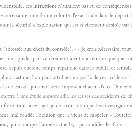
videntielle, ces infractions n'auraient pas eu de conséquences
rv. incessante, une ferme volonté d'exactitude dans le départ, l
enir la sécurité d'exploitation qui est si vivement désirée pa
 (adressée aux chefs du contrôle). - « Je crois nécessaire, tout
, de signaler particulièrement à votre attention quelques-un
est, depuis quelque temps, répandue dans le public, et semble 
he : c'est que l'on peut attribuer en partie de ces accidents 
'excès de travail qui serait ainsi imposé à chacun d'eux. Une c
ettre à une étude approfondie les causes des accidents de ch. d
nformations à ce sujet; je dois constater que les investigations 
me mal fondée l'opinion que je viens de rappeler. - Toutefoi
ation, qui a marqué l'année actuelle, a pu modifier les faits