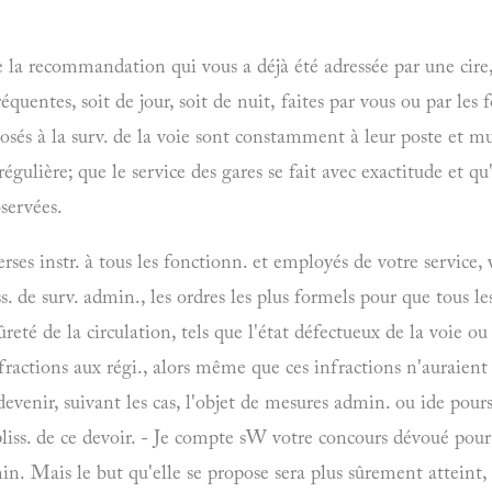
e la recommandation qui vous a déjà été adressée par une cire, 
uentes, soit de jour, soit de nuit, faites par vous ou par les 
posés à la surv. de la voie sont constamment à leur poste et m
régulière; que le service des gares se fait avec exactitude et qu
bservées.
ses instr. à tous les fonctionn. et employés de votre service, 
e surv. admin., les ordres les plus formels pour que tous les 
ûreté de la circulation, tels que l'état défectueux de la voie ou 
nfractions aux régi., alors même que ces infractions n'auraien
evenir, suivant les cas, l'objet de mesures admin. ou ide pour
liss. de ce devoir. - Je compte sW votre concours dévoué pour
min. Mais le but qu'elle se propose sera plus sûrement atteint, 