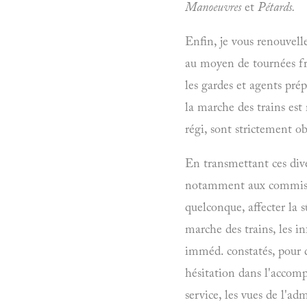
Manoeuvres
et
Pétards.
Enfin, je vous renouvell
au moyen de tournées fréq
les gardes et agents pré
la marche des trains est 
régi, sont strictement o
En transmettant ces diver
notamment aux commiss. d
quelconque, affecter la s
marche des trains, les i
imméd. constatés, pour d
hésitation dans l'accomp
service, les vues de l'ad