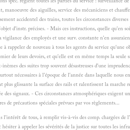
ons spéc. règlent toutes les parties du service : surveillance de
it, manoeuvre des aiguilles, service des mécaniciens et chauffe
ssement accidentel des trains, toutes les circonstances diverses
'objet d'instr. précises. - Mais ces instructions, quelle qu'en so
la vigilance des employés et une surv. constante n'en assuraien
ite à rappeler de nouveau à tous les agents du service qu'une o
emier de leurs devoirs, et qu'elle est en même temps la seule s
ux-inèmes des suites trop souvent désastreuses d'une imprudenc
tout nécessaires à l'époque de l'année dans laquelle nous ent
t plus glissante la surface des rails et ralentissent la marche
ée des signaux. - Ces circonstances atmosphériques exigent un
res de précautions spéciales prévues par vos règlements...
 l'intérêt de tous, à remplir vis-à-vis des comp. chargées de l'
t hésiter à appeler les sévérités de la justice sur toutes les inf