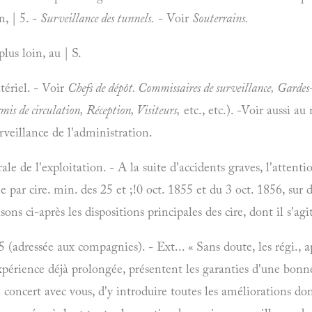
n, | 5. -
Surveillance des tunnels.
- Voir
Souterrains.
plus loin, au | S.
ériel. - Voir
Chefs de dépôt. Commissaires de surveillance, Gardes
is de circulation, Réception, Visiteurs,
etc., etc.). -Voir aussi a
urveillance de l'administration.
le de l'exploitation. - A la suite d'accidents graves, l'attent
e par cire. min. des 25 et ;!0 oct. 1855 et du 3 oct. 1856, sur 
sons ci-après les dispositions principales des cire, dont il s'agit
 (adressée aux compagnies). - Ext... « Sans doute, les régi., a
expérience déjà prolongée, présentent les garanties d'une bonne
e concert avec vous, d'y introduire toutes les améliorations dont