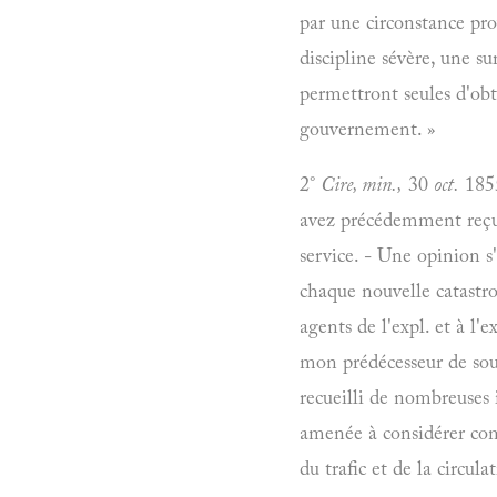
par une circonstance pro
discipline sévère, une su
permettront seules d'obt
gouvernement. »
2°
Cire, min.,
30
oct.
1855
avez précédemment reçues
service. - Une opinion s'
chaque nouvelle catastrop
agents de l'expl. et à l
mon prédécesseur de soum
recueilli de nombreuses i
amenée à considérer com
du trafic et de la circul