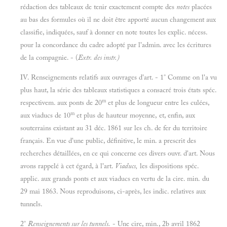
rédaction des tableaux de tenir exactement compte des
notes
placées
au bas des formules où il ne doit être apporté aucun changement aux
classifie, indiquées, sauf à donner en note toutes les explic. nécess.
pour la concordance du cadre adopté par l'admin. avec les écritures
de la compagnie. - (
Extr. des instr.)
IV. Renseignements relatifs aux ouvrages d'art. - 1° Comme on l'a vu
plus haut, la série des tableaux statistiques a consacré trois états spéc.
m
respectivem. aux ponts de 20
et plus de longueur entre les culées,
m
aux viaducs de 10
et plus de hauteur moyenne, et, enfin, aux
souterrains existant au 31 déc. 1861 sur les ch. de fer du territoire
français. En vue d'une public, définitive, le min. a prescrit des
recherches détaillées, en ce qui concerne ces divers ouvr. d'art. Nous
avons rappelé à cet égard, à l'art.
Viaducs,
les dispositions spéc.
applic. aux grands ponts et aux viaducs en vertu de la cire. min. du
29 mai 1863. Nous reproduisons, ci-après, les indic. relatives aux
tunnels.
2°
Renseignements sur les tunnels.
- Une cire, min., 2b avril 1862