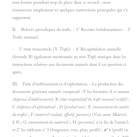
sont formés prendrait trop de place dans ce recueil ; nous
résumerons simplement ici quelques instructions principales qui s'y
rapportent.
II. Relevés périodiques du trafic. - 1° Recettes hebdomadaires. - 2°
Trafic mensuel.
- 3° états trimestriels (Y.
Trafic).
- 4° Récapitulation annuelle
(formule B) également mentionnée au mot
Trafic
ainsique dans les
instructions relatives aux documents annuels dont il est question ci
après.
III. Faits d'établissement et d'exploitation, - La production des
e
documents généraux annuels comprend : I
les formules A et annexe
(dépenses d'établissement);
B
(état récapitulatif du trafic mensuel rectifié
) ;
C
(dépenses d'exploitation
) ; D (
produit net) ;
E
(mouvement des unités
du trafic)
; F
(matériel roulant, effectif, parcours)
(Voir aussi
Matériel,
§ 8) ; G
(mouvement du matériel)
; H
(personnel,
à la fin de l'année),
et 2° les tableaux
n°
3 (longueurs, voie, plan, profil) ;
n°
4 (profil en
m