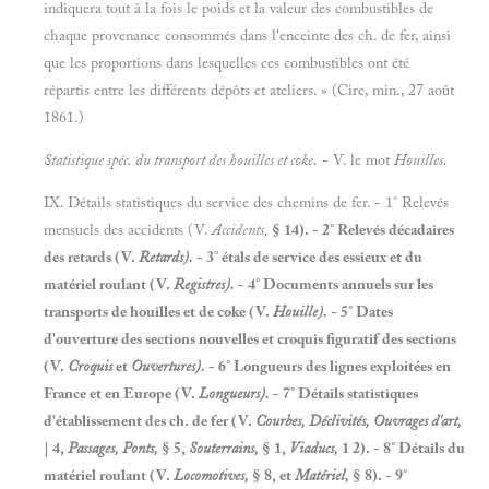
indiquera tout à la fois le poids et la valeur des combustibles de
chaque provenance consommés dans l'enceinte des ch. de fer, ainsi
que les proportions dans lesquelles ces combustibles ont été
répartis entre les différents dépôts et ateliers. » (Cire, min., 27 août
1861.)
Statistique spéc. du transport des houilles et coke.
- V. le mot
Houilles.
IX. Détails statistiques du service des chemins de fer. - 1° Relevés
mensuels des accidents (V.
Accidents,
§ 14). - 2° Relevés décadaires
des retards (V.
Retards).
- 3° étals de service des essieux et du
matériel roulant (V.
Registres).
- 4° Documents annuels sur les
transports de houilles et de coke (V.
Houille).
-
5° Dates
d'ouverture des sections nouvelles et croquis figuratif des sections
(V.
Croquis
et
Ouvertures).
- 6° Longueurs des lignes exploitées en
France et en Europe (V.
Longueurs).
- 7° Détails statistiques
d'établissement des ch. de fer (V.
Courbes, Déclivités, Ouvrages d'art,
| 4,
Passages, Ponts,
§
5,
Souterrains,
§ 1,
Viaducs,
1
2). - 8° Détails du
matériel roulant (V.
Locomotives,
§ 8, et
Matériel,
§ 8). - 9°