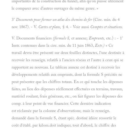
importantes de la construction du tunnel, afin qu'on puisse utilement
le comparer avec d'autres ouvrages du même genre. »
3°
Documents pour former un atlas des chemins de fer
(Cire. min. du 4
nov. 1867). - V.
Cartes et plans,
§ 4. - Voir aussi
Comptes et situations.
V. Documents financiers
(formule S,
et annexe;
Emprunts,
etc.) : - 1°
Instr. contenues dans la cire. min. du 11 juin 1863,
Extr.)
« Ce
travail devra être présenté sur deux feuilles distinctes, l'une destinée à
recevoir les renseign. relatifs à l'ancien réseau et l'autre à ceux qui se
rapportent au nouveau. Le tableau annexe est destiné à recevoir les
développements relatifs aux emprunts, dont la formule S précitée ne
peut présenter que les chiffres totaux. En ce qui touche les dépenses
faites, au lieu des dépenses réellement effectuées en terrains, travaux,
matériel roulant, frais généraux, etc., on fait figurer les dépenses des
comp. à leur point de vue financier. Cette dernière indication
est réclamée par la colonne d'observations; mais le renseign.
demandé dans la formule S, étant spéc. destiné àfaire ressortir le
coût d'établ. par kilom.doit indiquer, tout d'abord, le chiffre des