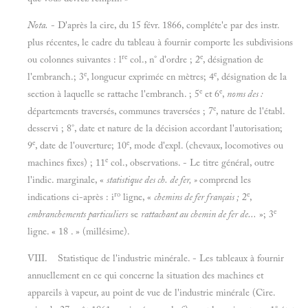
Nota.
- D'après la cire, du 15 févr. 1866, compléte'e par des instr.
plus récentes, le cadre du tableau à fournir comporte les subdivisions
re
e
ou colonnes suivantes : l
col., n° d'ordre ; 2
, désignation de
e
e
l'embranch.; 3
, longueur exprimée en mètres; 4
, désignation de la
e
e
section à laquelle se rattache l'embranch. ; 5
et 6
,
noms des :
e
départements traversés, communes traversées ; 7
, nature de l'établ.
desservi ; 8°, date et nature de la décision accordant l'autorisation;
e
e
9
, date de l'ouverture; 10
, mode d'expl. (chevaux, locomotives ou
e
machines fixes) ; 11
col., observations. - Le titre général, outre
l'indic. marginale, «
statistique des ch. de fer, »
comprend les
ro
e
indications ci-après : i
ligne, «
chemins de fer français ;
2
,
e
embranchements particuliers
se
rattachant au chemin de fer de...
»; 3
ligne. « 18 . » (millésime).
VIII. Statistique de l'industrie minérale. - Les tableaux à fournir
annuellement en ce qui concerne la situation des machines et
appareils à vapeur, au point de vue de l'industrie minérale (Cire.