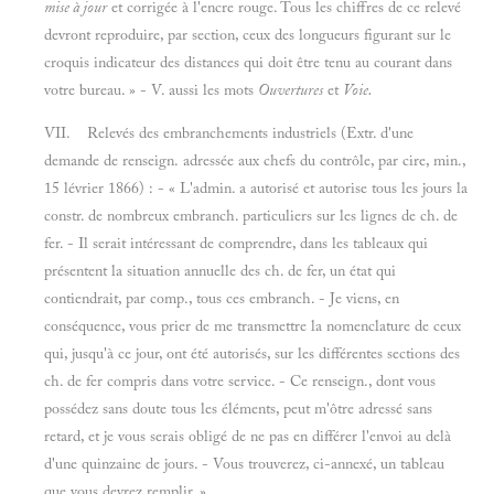
mise à jour
et corrigée à l'encre rouge. Tous les chiffres de ce relevé
devront reproduire, par section, ceux des longueurs figurant sur le
croquis indicateur des distances qui doit être tenu au courant dans
votre bureau. » - V. aussi les mots
Ouvertures
et
Voie.
VII. Relevés des embranchements industriels (Extr. d'une
demande de renseign. adressée aux chefs du contrôle, par cire, min.,
15 lévrier 1866) : - « L'admin. a autorisé et autorise tous les jours la
constr. de nombreux embranch. particuliers sur les lignes de ch. de
fer. - Il serait intéressant de comprendre, dans les tableaux qui
présentent la situation annuelle des ch. de fer, un état qui
contiendrait, par comp., tous ces embranch. - Je viens, en
conséquence, vous prier de me transmettre la nomenclature de ceux
qui, jusqu'à ce jour, ont été autorisés, sur les différentes sections des
ch. de fer compris dans votre service. - Ce renseign., dont vous
possédez sans doute tous les éléments, peut m'ôtre adressé sans
retard, et je vous serais obligé de ne pas en différer l'envoi au delà
d'une quinzaine de jours. - Vous trouverez, ci-annexé, un tableau
que vous devrez remplir. »