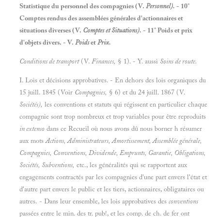
Statistique du personnel des compagnies (V.
Personnel).
- 10°
Comptes rendus des assemblées générales d'actionnaires et
situations diverses (V.
Comptes et Situations).
- 11° Poids et prix
d'objets divers. - V.
Poids
et
Prix.
Conditions de transport
(V.
Finances,
§ 1). - Y. aussi
Soins de route.
I. Lois et décisions approbatives. - En dehors des lois organiques du
15 juill. 1845 (Voir
Compagnies,
§ 6) et du 24 juill. 1867 (V.
Sociétés),
les conventions et statuts qui régissent en particulier chaque
compagnie sont trop nombreux et trop variables pour être reproduits
in extenso
dans ce Recueil où nous avons dû nous borner h résumer
aux mots
Actions, Administrateurs, Amortissement, Assemblée générale
,
Compagnies, Conventions, Dividende, Emprunts, Garantie, Obligations
,
Sociétés, Subventions,
etc., les généralités qui se rapportent aux
engagements contractés par les compagnies d'une part envers l'état et
d'autre part envers le public et les tiers, actionnaires, obligataires ou
autres. - Dans leur ensemble, les lois approbatives des
conventions
passées entre le min. des tr. pub!, et les comp. de ch. de fer ont