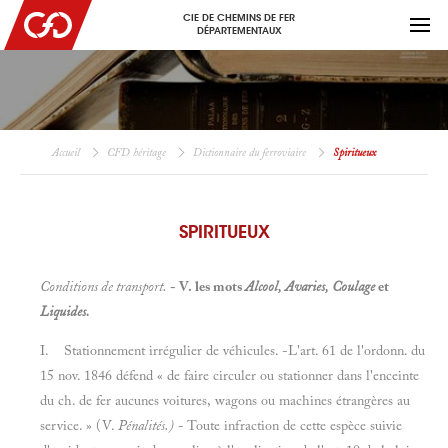
CIE DE CHEMINS DE FER
DÉPARTEMENTAUX
Accueil
CFD héritage
Dictionnaire du ferroviaire
Spiritueux
SPIRITUEUX
Conditions de transport.
- V. les mots
Alcool, Avaries, Coulage
et
Liquides.
I. Stationnement irrégulier de véhicules. -L'art. 61 de l'ordonn. du
15 nov. 1846 défend « de faire circuler ou stationner dans l'enceinte
du ch. de fer aucunes voitures, wagons ou machines étrangères au
service. » (V.
Pénalités.)
- Toute infraction de cette espèce suivie