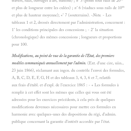
travers, rails, ouvrages d'art, stations) ;
n°
3 (ponts sous rails de 20
m
et plus de longueur entre les culées) ;
n°
6 (viaducs sous rails de 10
et plus de hauteur moyenne); «° 7 (souterrains). -
Nota.
- Les
tableaux 1 et 2, dressés directement par l'administration, concernent :
1° les conditions principales des concessions ; - 2° la situation
(chronologique) des mêmes concessions ; longueurs et proportions
pour 100.
Modifications, au point de vue de la garantie de l'Etat, des premiers
modèles communiqués annuellement par l'admin.
(Ext. d'une cire, uiin.,
23 juin 1866), réclamant aux ingen. du contrôle l'envoi des formules,
A, B, C, D, E, F, G, H et des tableaux 3, 4, 3, 6 et 7, relatifs
aux frais d'établ. et d'expl. de l'exercice 1865 : - « Les formules à
remplir à cet effet sont les mêmes que celles qui vous ont été
adressées pour les exercices précédents, à cela près de quelques
modifications devenues nécessaires pour mettre ces formules en
harmonie avec quelques-unes des dispositions du régi, d'admin.
publique concernant la garantie d'intérêt accordée par l'état.