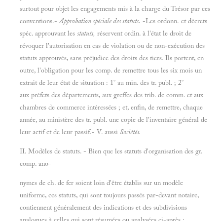
surtout pour objet les engagements mis à la charge du Trésor par ces
conventions.-
Approbation spéciale des statuts.
-Les ordonn. et décrets
spéc. approuvant les
statuts,
réservent ordin. à l'état le droit de
révoquer l'autorisation en cas de violation ou de non-exécution des
statuts approuvés, sans préjudice des droits des tiers. Ils portent, en
outre, l'obligation pour les comp. de remettre tous les six mois un
extrait de leur état de situation : 1° au min. des tr. publ. ; 2°
aux préfets des départements, aux greffes des trib. de comm. et aux
chambres de commerce intéressées ; et, enfin, de remettre, chaque
année, au ministère des tr. publ. une copie de l'inventaire général de
leur actif et de leur passif.
- V. aussi
Sociétés.
II. Modèles de statuts. - Bien que les statuts d'organisation des gr.
comp. ano-
nymes de ch. de fer soient loin d'être établis sur un modèle
uniforme, ces statuts, qui sont toujours passés par-devant notaire,
contiennent généralement des indications et des subdivisions
analogues à celles qui sont résumées ou analysées ci-après :