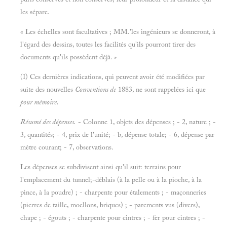
les sépare.
« Les échelles sont facultatives ; MM.'les ingénieurs se donneront, à
l'égard des dessins, toutes les facilités qu'ils pourront tirer des
documents qu'ils possèdent déjà.
»
(I) Ces dernières indications, qui peuvent avoir été modifiées par
suite des nouvelles
Conventions de
1883, ne sont rappelées ici que
pour mémoire.
Résumé des dépenses.
- Colonne 1, objets des dépenses ; - 2, nature ; -
3, quantités; - 4, prix de l'unité; - b, dépense totale; - 6, dépense par
mètre courant; - 7, observations.
Les dépenses se subdivisent ainsi qu'il suit: terrains pour
l'emplacement du tunnel;-déblais (à la pelle ou à la pioche, à la
pince, à la poudre) ; - charpente pour étalements ; - maçonneries
(pierres de taille, moellons, briques) ; - parements vus (divers),
chape ; - égouts ; - charpente pour cintres ; - fer pour cintres ; -