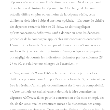
dépenses nécessitées pour l'exécution du chemin. Si donc, par suite
de rachat ou de fusion, la dépense mise à la charge de la comp.
actuelle diffère en plus ou en moins de la dépense réelle, cette
différence doit faire l'objet d'une note spéciale. - En outre, le chiffre
des dépenses restant à faire au 31 déc... ne doit s'appliquer
qu'aux concessions définitives, sauf à donner en note les dépenses
probables de la compagnie applicables aux concessions éventuelles. -
L'annexe à la formule S ne me parait donner lieu qu'à une observ.
sur laquelle je ne saurais trop insister. Ainsi, quelques compagnies
ont négligé de fournir les indications réclamées par les colonnes 28,
29 et 30, et relatives aux charges de l'exercice... »
2°
Cire, minist. du
9
mai
1866, relative au même objet... - « Les
chiffres à produire pour être portés dans la formule S, ne doivent pas
être le résultat d'un simple dépouillement des livres de comptabilité.
- Cette formule est exclusivement destinée à faire connaître les
dépenses
réellement
faites pour la construction et la mise en expi. des
ch. de fer, ainsi que les ressources mises à la disposition des comp.
pour couvrir ces dépenses. Dans cet ordre d'idées, il n'y a pas lieu de