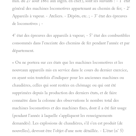
min. du 27 août 1861 aux ingén. en chef), sont les suivants : - 1° état
général des machines locomotives appartenant au chemin de fer; - 2°
Appareils à vapeur. - Ateliers. - Dépôts, etc. ; - 3° état des épreuves
de locomotives ; -
4° état des épreuves des appareils à vapeur; - 5° état des combustibles
consommés dans l'enceinte des chemins de fer pendant l'année et par
département.
« On ne portera sur ces états que les machines locomotives et les
nouveaux appareils mis en service dans le cours du dernier exercice,
en ayant soin toutefois d'indiquer pour les anciennes machines ou
chaudières, celles qui sont restées en chômage ou qui ont été
supprimées depuis la production des derniers états, et de faire
connaître dans la colonne des observations le nombre total des
machines locomotives et des machines fixes, dont il a été fait usage
(pendant l'année à laquelle s'appliquent les renseignements
demandés). Les explosions de chaudières, s'il s'en est produit (de
nouvelles), devront être l'objet d'une note détaillée. - L'état (n° 5)