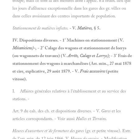
troupe; mais ce sont là des mesures dont l'applic. n'a ordin. lieu que
les jours d'afïluence exceptionnelle dans les gares des gr. villes ou
dans celles avoisinant des centres importants de population.
Stationnement de matières infectes.
- V.
Matières,
§ 5.
IV. Dispositions diverses. - 1° Machines en stationnement (V.
Mécaniciens)-,
- 2° Calage des wagons et stationnement de lorrys
(ou wagonnets de travaux) (V.
Arrêts, Calage
et
Lorrys);
- 3° Frais de
stationnement des wagons à marchandises (Arr. min., 27 mai 1878
et cire, explicative, 29 août 1879. - V.
Frais accessoires
(petite
vitesse).
I. Affaires générales relatives à l'établissement et au service des
stations. -
Art. 9 du eah. des ch. et dispositions diverses. - V.
Gares
et les
articles correspondants. - Voir aussi
Halles
et
Terrains.
Heures d'ouverture et 'de fermeture des gares
(gr. et petite vitesse). Extr.
de l'arr. min. du 12 juin 1866. V.
Heures de service.
- Modification