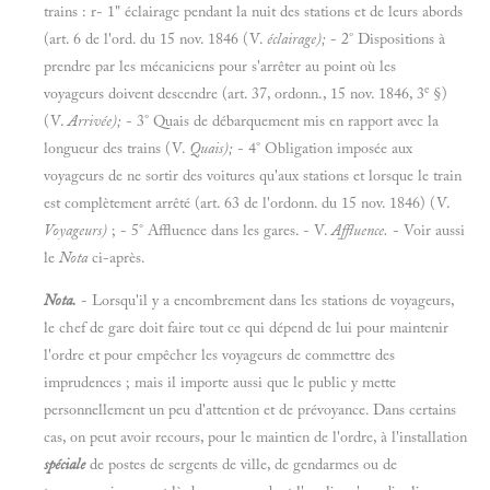
trains : r- 1" éclairage pendant la nuit des stations et de leurs abords
(art. 6 de l'ord. du 15 nov. 1846 (V.
éclairage);
- 2° Dispositions à
prendre par les mécaniciens pour s'arrêter au point où les
e
voyageurs doivent descendre (art. 37, ordonn., 15 nov. 1846, 3
§)
(V.
Arrivée);
- 3° Quais de débarquement mis en rapport avec la
longueur des trains (V.
Quais);
- 4° Obligation imposée aux
voyageurs de ne sortir des voitures qu'aux stations et lorsque le train
est complètement arrêté (art. 63 de l'ordonn. du 15 nov. 1846) (V.
Voyageurs)
; - 5° Affluence dans les gares. - V.
Affluence.
- Voir aussi
le
Nota
ci-après.
Nota.
- Lorsqu'il y a encombrement dans les stations de voyageurs,
le chef de gare doit faire tout ce qui dépend de lui pour maintenir
l'ordre et pour empêcher les voyageurs de commettre des
imprudences ; mais il importe aussi que le public y mette
personnellement un peu d'attention et de prévoyance. Dans certains
cas, on peut avoir recours, pour le maintien de l'ordre, à l'installation
spéciale
de postes de sergents de ville, de gendarmes ou de