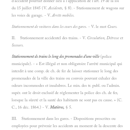
d'accident pourrait donner lieu à l'application de l'art. 19 de la loi
du 15 juillet 1845 (V.
Accidents,
§ 8). - Stationnement de wagons sur
les voies de garage. - V.
Arrêts mobiles.
Stationnement de voitures dans les cours des gares.
- V. le mot
Cours.
II. Stationnement accidentel des trains. - V.
Circulation, Détresse
et
Secours.
Stationnement ds trains le long des promenades d'une ville
(police
municipale). - « Est illégal et non obligatoire l'arrêté municipal qui
interdit à une comp. de ch. de fer de laisser stationner le long des
promenades de la ville des trains ou convois pouvant exhaler des
odeurs incommodes et insalubres. Le min. des tr. publ. ou l'admin.
supér. ont le droit exclusif de réglementer la police des ch. de fer,
lorsque la sûreté et la santé des habitants ne sont pas eu cause. » (C.
C., 16 déc. 1864.) - V.
Matières,
§ 5.
III. Stationnement dans les gares. - Dispositions prescrites ou
employées pour prévenir les accidents au moment de la descente des