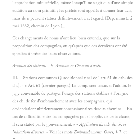
l'approbation ministérielle, même lorsqu'il ne s'agit que d'une simple
addition au nom primitif ; les préfets sont appelés à donner leur avis,
mais ils n peuvent statuer définitivement à cet égard. (Dëp. minist., 2
mai 1862, chemin de Lyon.)_
Ces changements de noms n'ont lieu, bien entendu, que sur la
proposition des compagnies, ou qu'après que ces dernières ont été
appelées à présenter leurs observations.
Avenues des stations.
- V.
Avenues
et
Chemins d'accès.
III. Stations communes (§ additionnel final de l'art. 61 du cah. des
ch.). - « Art. 61 (dernier paragr.) La comp. sera tenue, si l'admin. le
juge convenable de partager l'usage des stations établies à l'origine
des ch. de fer d'embranchement avec les compagnies, qui
deviendraient ultérieurement concessionnaires desdits chemins. - En
cas de difficultés entre les compagnies pour l'applic. de cette clause,
il sera statué par le gouvernement. » -
Application du cah. des ch. et
indications diverses.
- Voir les mots
Embranchements, Gares,
§ 7, et