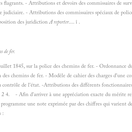
ts flagrants. - Attributions et devoirs des commissaires de sur
e judiciaire. - Attributions des commissaires spéciaux de polic
position des juridiction
A reporter
.... î .
s de fer.
5 juillet 1845, sur la police des chemins de fer. - Ordonnance 
ion des chemins de fer. - Modèle de cahier des charges d'une c
ontrôle de l'état. -Attributions des différents fonctionnaires du 
....... 2 4. - Afin d'arriver à une appréciation exacte du mérite re
 programme une note exprimée par des chiffres qui varient de
 :