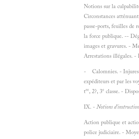
Notions sur la culpabilit
Circonstances atténuant
passe-ports, feuilles de 
la force publique. -- D
images et gravures. - Me
Arrestations illégales. 
- Calomnies. - Injures. 
expéditeurs et par les v
re
e
t
, 2?, 3
classe. - Disposi
IX. -
Notions d'instruction
Action publique et action 
police judiciaire. - Moy