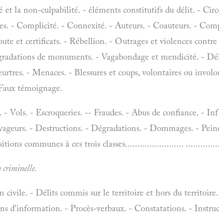
é et la non-culpabilité. - éléments constitutifs du délit. - Cir
es. - Complicité. - Connexité. - Auteurs. - Coauteurs. - Com
route et certificats. - Rébellion. - Outrages et violences contre 
égradations de monuments. - Vagabondage et mendicité. - Délit
urtres. - Menaces. - Blessures et coups, volontaires ou involo
- Faux témoignage.
- Vols. - Escroqueries. -- Fraudes. - Abus de confiance. - In
oyageurs. - Destructions. - Dégradations. - Dommages. - Pein
tions communes à ces trois classes........................ .............
 criminelle.
civile. - Délits commis sur le territoire et hors du territoire. 
ens d'information. - Procès-verbaux. - Constatations. - Instruc