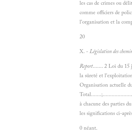
les cas de crimes ou déli
comme officiers de polic
l'organisation et la com
20
X. -
Législation des chemin
Report
....... 2 Loi du 1
la sûreté et l'exploitat
Organisation actuelle du c
Total.......;.............
à chacune des parties du
les significations ci-après
0 néant.