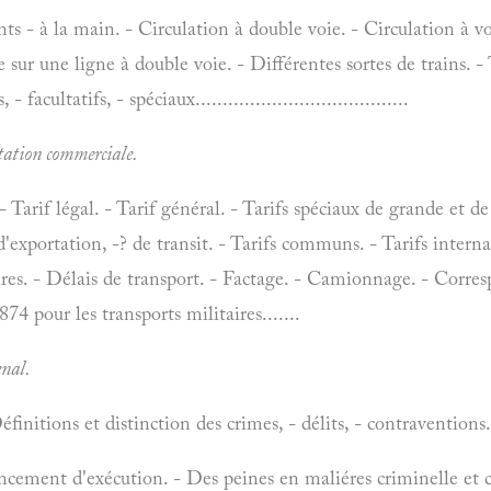
nts - à la main. - Circulation à double voie. - Circulation à v
sur une ligne à double voie. - Différentes sortes de trains. - 
 facultatifs, - spéciaux.......................................
itation commerciale.
 - Tarif légal. - Tarif général. - Tarifs spéciaux de grande et de 
d'exportation, -? de transit. - Tarifs communs. - Tarifs interna
oires. - Délais de transport. - Factage. - Camionnage. - Corre
4 pour les transports militaires.......
enal.
finitions et distinction des crimes, - délits, - contraventions.
ent d'exécution. - Des peines en maliéres criminelle et corr