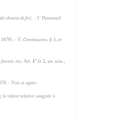
des chemins de fer).
- 1° Personnel
r 1878). - V.
Commissaires,
§ 3, et
 fournir,
etc. Art.
1"
ét 2, arr. min.,
8. - Voir ci-après :
la valeur relative assignée à