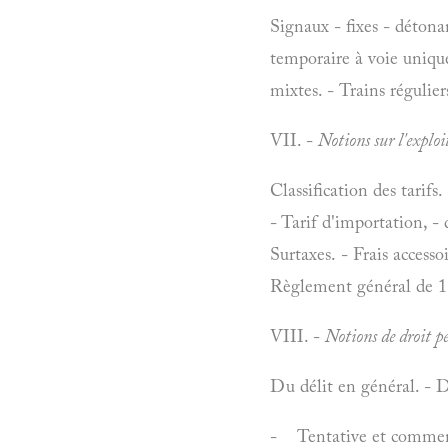
Signaux - fixes - détona
temporaire à voie unique 
mixtes. - Trains réguliers, -
VII. -
Notions sur l'explo
Classification des tarifs.
- Tarif d'importation, - 
Surtaxes. - Frais access
Règlement général de 187
VIII. -
Notions de droit p
Du délit en général. - Dé
- Tentative et commencem