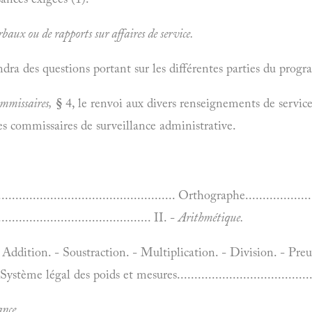
baux ou de rapports sur affaires de service.
dra des questions portant sur les différentes parties du prog
mmissaires,
§
4, le renvoi aux divers renseignements de service
commissaires de surveillance administrative.
.............................................. Orthographe.......................
......................................... II. -
Arithmétique.
ddition. - Soustraction. - Multiplication. - Division. - Pre
ème légal des poids et mesures...........................................
ance.