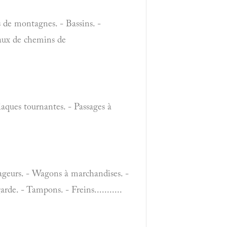
 de montagnes. - Bassins. -
seaux de chemins de
laques tournantes. - Passages à
yageurs. - Wagons à marchandises. -
rde. - Tampons. - Freins...........