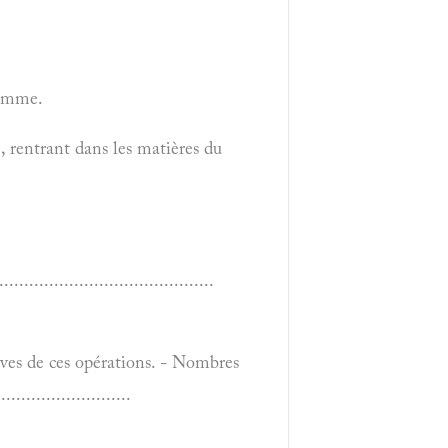
ramme.
, rentrant dans les matières du
.......................................
uves de ces opérations. - Nombres
......................