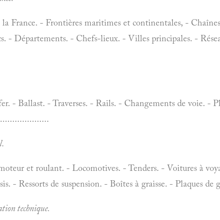
la France. - Frontières maritimes et continentales, - Chaînes
acs. - Départements. - Chefs-lieux. - Villes principales. - Ré
er. - Ballast. - Traverses. - Rails. - Changements de voie. - P
.................
l.
moteur et roulant. - Locomotives. - Tenders. - Voitures à vo
is. - Ressorts de suspension. - Boîtes à graisse. - Plaques de ga
ation technique.