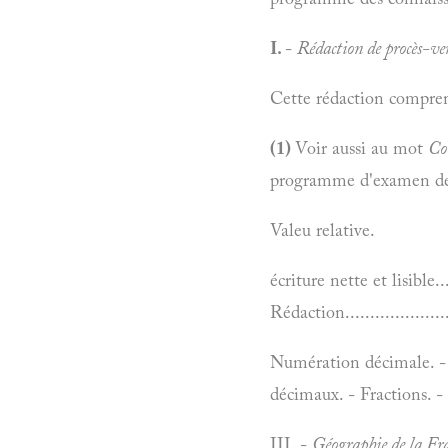
I.
-
Rédaction de procès-ver
Cette rédaction compren
(1)
Voir aussi au mot
Co
programme d'examen des 
Valeu relative.
écriture nette et lisible.......
Rédaction.......................
Numération décimale. - A
décimaux. - Fractions. - Syst
III. -
Géographie de la Fr