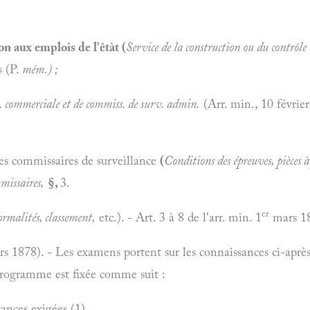
n aux emplois de l'êtàt (
Service de la construction ou du contrôle 
s (P.
mém.)
;
l. commerciale et de commiss. de surv. admin.
(Arr. min., 10 févrie
 commissaires de surveillance
(
Conditions des épreuves, pièces à
issaires,
§,
3.
er
ormalités, classement,
etc.). - Art. 3 à 8 de l'arr. min. 1
mars 187
s 1878). - Les examens portent sur les connaissances ci-après; 
programme est fixée comme suit :
nces exigées (1).