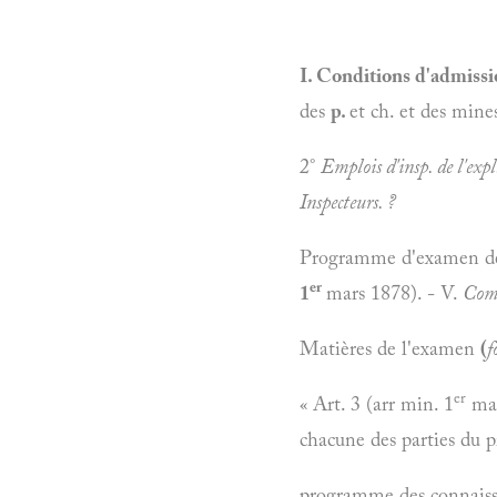
I. Conditions d'admissio
des
p.
et ch. et des mine
2°
Emplois d'insp. de l'exp
Inspecteurs.
?
Programme d'examen des
er
1
mars 1878). - V.
Comm
Matières de l'examen
(
f
er
« Art. 3 (arr min. 1
mar
chacune des parties du 
programme des connaissa