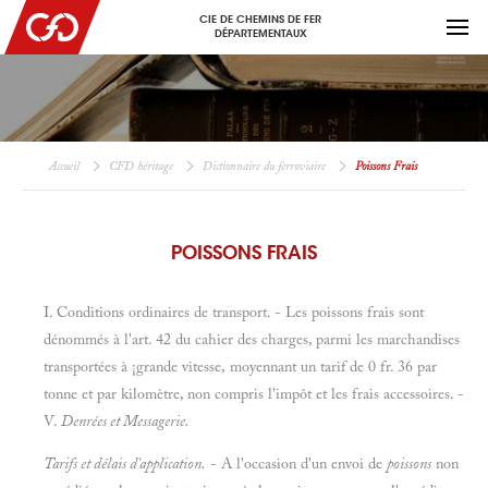
CIE DE CHEMINS DE FER
DÉPARTEMENTAUX
Accueil
CFD héritage
Dictionnaire du ferroviaire
Poissons Frais
POISSONS FRAIS
I. Conditions ordinaires de transport. - Les poissons frais sont
dénommés à l'art. 42 du cahier des charges, parmi les marchandises
transportées à ¡grande vitesse, moyennant un tarif de
0 fr. 36 par
tonne et par kilomètre, non compris l'impôt et les frais accessoires. -
V.
Denrées et Messagerie.
Tarifs et délais d'application.
- A l'occasion d'un envoi de
poissons
non