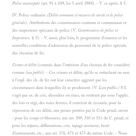
Police municipale
(art. 91 à 109, loi 5 avril 1884). - V. ci-après, § 5.
IV. Police ordinaire
(Délits communs et mesures de sûreté et de police
générale).
Attributions des commissaires centraux et communaux et
des inspecteurs spéciaux de police (V.
Commissaires de police
et
Inspecteurs,
§ 5). - V. aussi, plus loin, le programme d'examen et les
nouvelles conditions d'admission du personnel de la police spéciale
des chemins de fer.
Crimes et délits
(commis dans l'intérieur d'un chemin de fer considéré
comme
lieu public
). - Ces crimes et délits, qu'ils se rattachent ou non
à l'expl. des ch. de fer ont leur caractère aggravé par les
circonstances dans lesquelles ils se produisent. (V.
Lieu public.)
S'il
s'agit par ex. de cris, désordres ou rixes, ne rentrant pas sous l'applic.
des lois et régi, des voies ferrées, il convient de recourir, pour la
répression de ces délits, aux peines portées par le Code pénal, savoir
: pour les coups et blessures, aux art. 309, 310 et 311 du C. pénal, et
pour les injures, diffamations, cris, tapage nocturne, bruit
d'instruments, etc., aux art. 376, 471 et 473 du même Code. - Nous