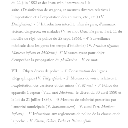
du 22 juin 1882 et des instr. min. intervenues à la
suite. (Désinfection de wagons, et mesures diverses relatives à
l'importation et à l'exportation des animaux, etc , etc.) (V.
Désinfection).
- 3° Introduction interdite,
dans les gares,
d'animaux
vicieux, dangereux ou malades (V. au mot
Cours des gares,
l'art. 11 du
modèle de régi, de police du 25 sept. 1866). - 4° Surveillance
médicale dans les gares (en temps d'épidémie) (V.
Fruits et légumes,
Matières infectes
et
Médecins).
-5° Mesures ayant pour objet
d'empêcher la propagation du
phylloxéra.
- V. ce mot.
VII. Objets divers de police. - 1° Conservation des lignes
télégraphiques (V.
Télégraphie).
- 2° Mesures de voirie relatives à
l'exploitation des carrières et des mines (V.
Mines).
- 3° Police des
appareils à vapeur (V.au mot
Machines,
le décret du 30 avril 1880 et
la loi du 21 juillet 1856). - 4? Mesures de salubrité prescrites par
l'autorité municipale (V.
Stationnement',
- V. aussi l'art.
Matières
infectes).
- 5° Infractions aux règlements de police de la chasse et de
la pêche. - V.
Chasse, Gibier, Pêche
et
Poissons frais.