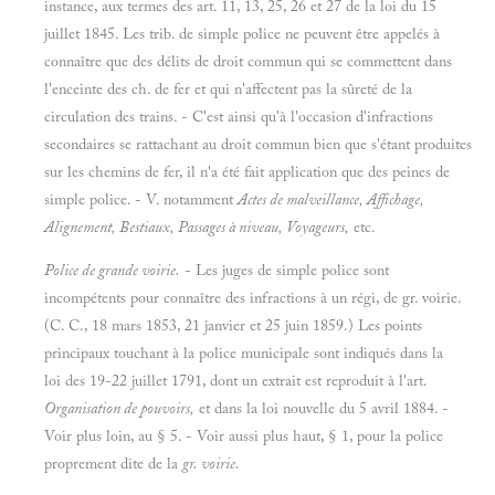
instance, aux termes des art. 11, 13, 25, 26 et 27 de la loi du 15
juillet 1845. Les trib. de simple police ne peuvent être appelés à
connaître que des délits de droit commun qui se commettent dans
l'enceinte des ch. de fer et qui n'affectent pas la sûreté de la
circulation des trains. - C'est ainsi qu'à l'occasion d'infractions
secondaires se rattachant au droit commun bien que s'étant produites
sur les chemins de fer, il n'a été fait application que des peines de
simple police. - V. notamment
Actes de malveillance, Affichage,
Alignement, Bestiaux, Passages à niveau, Voyageurs,
etc.
Police de grande voirie.
- Les juges de simple police sont
incompétents pour connaître des infractions à un régi, de gr. voirie.
(C. C., 18 mars 1853, 21 janvier et 25 juin 1859.) Les points
principaux touchant à la police municipale sont indiqués dans la
loi des 19-22 juillet 1791, dont un extrait est reproduit à l'art.
Organisation de pouvoirs,
et dans la loi nouvelle du 5 avril 1884. -
Voir plus loin, au § 5. - Voir aussi plus haut, § 1, pour la police
proprement dite de la
gr. voirie.