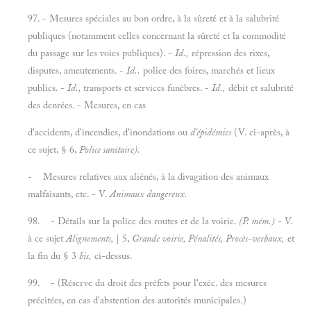
97. - Mesures spéciales au bon ordre, à la sûreté et à la salubrité
publiques (notamment celles concernant la sûreté et la commodité
du passage sur les voies publiques). -
Id.,
répression des rixes,
disputes, ameutements. -
Id..
police des foires, marchés et lieux
publics. -
Id.,
transports et services funèbres. -
Id.,
débit et salubrité
des denrées. - Mesures, en cas
d'accidents, d'incendies, d'inondations ou
d'épidémies
(V. ci-après, à
ce sujet, § 6,
Police sanitaire).
- Mesures relatives aux aliénés, à la divagation des animaux
malfaisants, etc. - V.
Animaux dangereux.
98. - Détails sur la police des routes et de la voirie.
(P. mém.)
- V.
à ce sujet
Alignements,
| 5,
Grande voirie, Pénalités, Procès-verbaux,
et
la fin du § 3
bis,
ci-dessus.
99. - (Réserve du droit des préfets pour l'exéc. des mesures
précitées, en cas d'abstention des autorités municipales.)