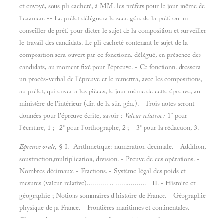
et envoyé, sous pli cacheté, à MM. les préfets pour le jour même de
l'examen. -- Le préfet déléguera le secr. gén. de la préf. ou un
conseiller de préf. pour dicter le sujet de la composition et surveiller
le travail des candidats. Le pli cacheté contenant le sujet de la
composition sera ouvert par ce fonctionn. délégué, en présence des
candidats, au moment fixé pour l'épreuve. - Ce fonctionn. dressera
un procès-verbal de l'épreuve et le remettra, avec les compositions,
au préfet, qui enverra les pièces, le jour même de cette épreuve, au
ministère de l'intérieur (dir. de la sûr. gén.). - Trois notes seront
données pour l'épreuve écrite, savoir :
Valeur relative :
1° pour
l'écriture, 1 ;- 2° pour l'orthographe, 2 ; - 3° pour la rédaction, 3.
Epreuve orale,
§ I. -Arithmétique: numération décimale. - Addilion,
soustraction,multiplication, division. - Preuve de ces opérations. -
Nombres décimaux. - Fractions. - Système légal des poids et
mesures (valeur relative).............. ................ | II. - Histoire et
géographie ; Notions sommaires d'histoire de France. - Géographie
physique de ¡a France. - Frontières maritimes et continentales. -