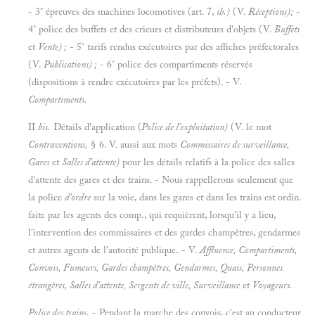
- 3° épreuves des machines locomotives (art. 7,
ib.)
(V.
Réceptions);
-
4° police des buffets et des crieurs et distributeurs d'objets (V.
Buffets
et
Vente) ;
- 5° tarifs rendus exécutoires par des affiches préfectorales
(V.
Publications) ;
- 6° police des compartiments réservés
(dispositions à rendre exécutoires par les préfets). - V.
Compartiments.
II
bis.
Détails d'application (
Police de l'exploitation)
(V. le mot
Contraventions,
§ 6. V. aussi aux mots
Commissaires de surveillance,
Gares
et
Salles d'attente)
pour les détails relatifs à la police des salles
d'attente des gares et des trains. - Nous rappellerons seulement que
la police
d'ordre
sur la voie, dans les gares et dans les trains est ordin.
faite par les agents des comp., qui requièrent, lorsqu'il y a lieu,
l'intervention des commissaires et des gardes champêtres, gendarmes
et autres agents de l'autorité publique. - V.
Affluence, Compartiments,
Convois, Fumeurs, Gardes champêtres, Gendarmes, Quais, Personnes
étrangères, Salles d'attente, Sergents de ville, Surveillance
et
Voyageurs.
Police des trains.
- Pendant la marche des convois, c'est au conducteur