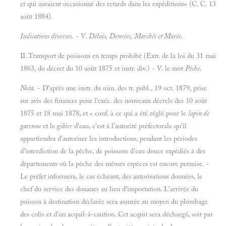
et qui auraient occasionné des retards dans les expéditions» (C. C. 13
août 1884).
Indications diverses.
- V.
Délais, Denrées, Marchés et Marée.
II. Transport de poissons en temps prohibé (Extr. de la loi du 31 mai
1863, du décret du 10 août 1875 et instr. div.) - V. le mot
Pêche.
Nota.
- D'après une instr. du min. des tr. publ., 19 oct. 1879, prise
sur avis des finances pour l'exéc. des nouveaux décrels des 10 août
1875 et 18 mai 1878, et « conf. à ce qui a été réglé pour le
lapin de
garenne
et le
gibier
d'eau, c'est à l'autorité préfectorale qu'il
appartiendra d'autoriser les introductions, pendant les périodes
d'interdiction de la pêche, de poissons d'eau douce expédiés à des
départements où la pèche des mêmes espèces est encore permise. -
Le préfet informera, le cas échéant, des autorisations données, le
chef du service des douanes au lieu d'importation. L'arrivée du
poisson à destination déclarée sera assurée au moyen du plombage
des colis et d'un acquil-à-caution. Cet acquit sera déchargé, soit par