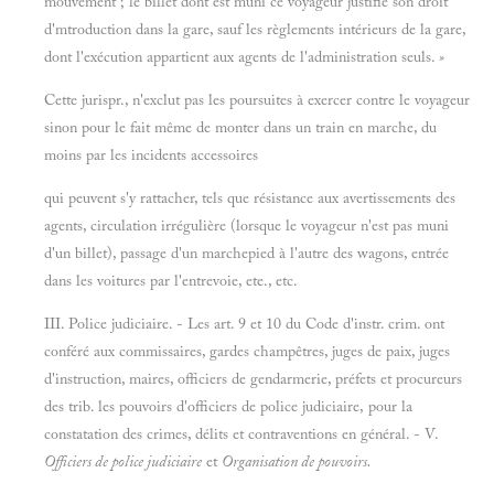
mouvement ; le billet dont est muni ce voyageur justifie son droit
d'mtroduction dans la gare, sauf les règlements intérieurs de la gare,
dont l'exécution appartient aux agents de l'administration seuls.
»
Cette jurispr., n'exclut pas les poursuites à exercer contre le voyageur
sinon pour le fait même de monter dans un train en marche, du
moins par les incidents accessoires
qui peuvent s'y rattacher, tels que résistance aux avertissements des
agents, circulation irrégulière (lorsque le voyageur n'est pas muni
d'un billet), passage d'un marchepied à l'autre des wagons, entrée
dans les voitures par l'entrevoie, ete., etc.
III. Police judiciaire. - Les art. 9 et 10 du Code d'instr. crim. ont
conféré aux commissaires, gardes champêtres, juges de paix, juges
d'instruction, maires, officiers de gendarmerie, préfets et procureurs
des trib. les pouvoirs d'officiers de police judiciaire, pour la
constatation des crimes, délits et contraventions en général. - V.
Officiers de police judiciaire
et
Organisation de pouvoirs.