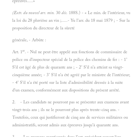
épreuves.....»
(Extr. du nouvel arr. min.
30
déc.
188S.) - « Le min. de l'intérieur, vu
la loi du 28 pluviôse an vin ;.....- Yu l'arr. du 18 mai 1879 ; - Sur la
proposition du directeur de la sûreté
générale, - Arbûte :
er
Art. 1
. - Nul ne peut être appelé aux fonctions de commissaire de
police ou d'inspecteur spécial de la police des chemins de fer : - 1°
S'il est âgé de plus de quarante ans ; - 2° S'il n'a atteint sa vingt-
cinquième année; - 3° S'il n'a été agréé par le ministre de l'intérieur;
- 4° S'il n'a été porté sur la liste d'admissibilité dressée à la suite
d'un examen, conformément aux dispositions du présent arrêté.
2. - Les candidats ne pourront pas se présenter aux examens avant
vingt-trois ans ; ils ne le pourront plus après trente-cinq ans. -
Toutefois, ceux qui justifieront de cinq ans de services militaires ou
administratifs, seront admis aux épreuves jusqu'à quarante ans.
3. - Les examens mentionnés dans l'art, précédent auront lieu