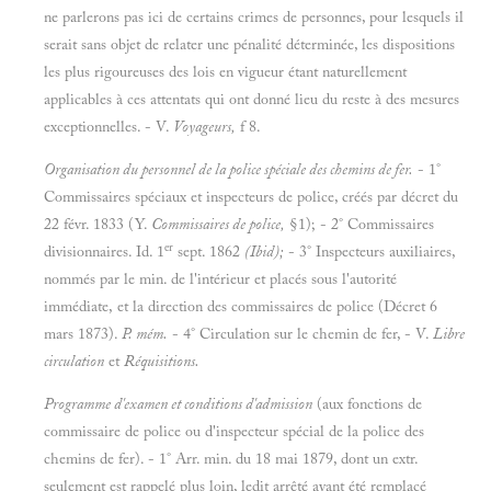
ne parlerons pas ici de certains crimes de personnes, pour lesquels il
serait sans objet de relater une pénalité déterminée, les dispositions
les plus rigoureuses des lois en vigueur étant naturellement
applicables à ces attentats qui ont donné lieu du reste à des mesures
exceptionnelles. - V.
Voyageurs,
f 8.
Organisation du personnel de la police spéciale des chemins de fer.
- 1°
Commissaires spéciaux et inspecteurs de police, créés par décret du
22 févr. 1833 (Y.
Commissaires de police,
§1);
- 2° Commissaires
er
divisionnaires. Id. 1
sept. 1862
(Ibid);
- 3° Inspecteurs auxiliaires,
nommés par le min. de l'intérieur et placés sous l'autorité
immédiate, et la direction des commissaires de police (Décret 6
mars 1873).
P. mém.
- 4° Circulation sur le chemin de fer,
- V.
Libre
circulation
et
Réquisitions.
Programme d'examen et conditions d'admission
(aux fonctions de
commissaire de police ou d'inspecteur spécial de la police des
chemins de fer).
- 1° Arr. min. du 18 mai
1879, dont un extr.
seulement est rappelé plus loin, ledit arrêté ayant été remplacé