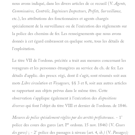
nous avons indiqué, dans les divers articles de ce recueil (V.
Agents,
Commissaires, Contrôle, Ingénieurs Inspecteurs, Préfets, Surveillance,
etc.), les attributions des fonctionnaires et agents chargés
spécialement de la surveillance ou de l'exécution des règlements sur
la police des chemins de fer. Les renseignements que nous avons
donnés à cet égard embrassent en quelque sorte, tous les détails de
l'exploitation.
Le titre VII de l'ordonn. précitée a trait aux mesures concernant les
voyageurs et les personnes étrangères au service du ch. de fer. Les
détails d'applic. des prescr. régi, dont il s'agit, sont résumés soit aux
mots
Libre circulation
et
Voyageurs,
§§ 3 et 8, soit aux autres articles
se rapportant aux objets prévus dans le même titre. Cette
observation s'applique également à l'exécution des
dispositions
diverses
qui font l'objet du titre VIII et dernier de l'ordonn. de 1846.
Mesures de police spécialement réglées par des arrêtés préfectoraux.
- 1°
er
police des cours des gares (art. I
ordonn. 15 nov. 1846) (V.
Cours
des gares)
; - 2° police des passages à niveau (art. 4,
ib.)
(V.
Passages);