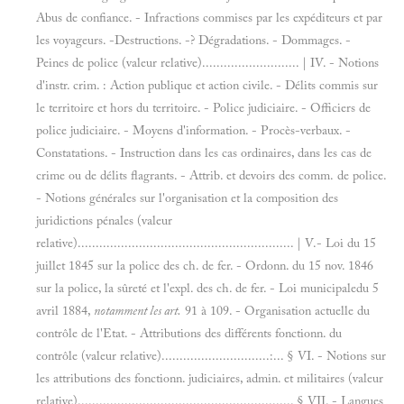
Abus de confiance. - Infractions commises par les expéditeurs et par
les voyageurs. -Destructions. -? Dégradations. - Dommages. -
Peines de police (valeur relative)........................... | IV. - Notions
d'instr. crim. : Action publique et action civile. - Délits commis sur
le territoire et hors du territoire. - Police judiciaire. - Officiers de
police judiciaire. - Moyens d'information. - Procès-verbaux. -
Constatations. - Instruction dans les cas ordinaires, dans les cas de
crime ou de délits flagrants. - Attrib. et devoirs des comm. de police.
- Notions générales sur l'organisation et la composition des
juridictions pénales (valeur
relative)............................................................ | V.- Loi du 15
juillet 1845 sur la police des ch. de fer. - Ordonn. du 15 nov. 1846
sur la police, la sûreté et l'expl. des ch. de fer. - Loi municipaledu 5
avril 1884,
notamment les art.
91 à 109. - Organisation actuelle du
contrôle de l'Etat. - Attributions des différents fonctionn. du
contrôle (valeur relative)..............................:... § VI. - Notions sur
les attributions des fonctionn. judiciaires, admin. et militaires (valeur
relative)............................................................ § VII. - Langues