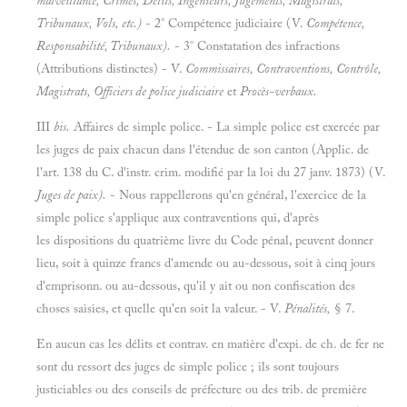
malveillance, Crimes, Délits, Ingénieurs, Jugements, Magistrats,
Tribunaux, Vols, etc.)
- 2° Compétence judiciaire (V.
Compétence,
Responsabilité, Tribunaux).
- 3° Constatation des infractions
(Attributions distinctes) - V.
Commissaires, Contraventions, Contrôle,
Magistrats, Officiers de police judiciaire
et
Procès-verbaux.
III
bis.
Affaires de simple police. - La simple police est exercée par
les juges de paix chacun dans l'étendue de son canton (Applic. de
l'art. 138 du C. d'instr. crim. modifié par la loi du 27 janv. 1873) (V.
Juges de paix).
- Nous rappellerons qu'en général, l'exercice de la
simple police s'applique aux contraventions qui, d'après
les dispositions du quatrième livre du Code pénal, peuvent donner
lieu, soit à quinze francs d'amende ou au-dessous, soit à cinq jours
d'emprisonn. ou au-dessous, qu'il y ait ou non confiscation des
choses saisies, et quelle qu'en soit la valeur. - V.
Pénalités,
§ 7.
En aucun cas les délits et contrav. en matière d'expi. de ch. de fer ne
sont du ressort des juges de simple police ; ils sont toujours
justiciables ou des conseils de préfecture ou des trib. de première