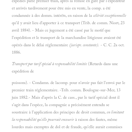
expédiés parle premier train, après la remise en gare par l'expéditeur
et arrivés tardivement pour être mis en vente, la comp. a été
condamnée à des domm. intérêts, en raison de la
célérité exceptionnelle
qu'il y avait lieu d'apporter à ce transport (Trib. de comm. Niort, 23
avril 1884). - Mais ce jugement a été cassé par le motif que
l'expédition et le transport de la marchandise litigieuse avaient été
opérés dans le délai réglementaire
(jurispr. constante).
- C. C. 2a oct.
1886.
Transport par tarif spècial à responsabilité limitée
(Retards dans une
expédition de
poissons). - Condamn. de lacomp. pour n'avoir pas fait l'envoi par le
premier train réglementaire. -Trib. comm. Boulogne-sur-Mer, 13
juin 1882.- Mais d'après la C. de cass., par le tarif spécial dont il
s'agit dans l'espèce, la compagnie a précisément entendu se
soustraire à l'application des principes de droit commun,
en limitant
la responsabilité qu'elle pourrait encourir
à raison des fautes, même
lourdes mais exemptes de dol et de fraude, qu'elle aurait commises