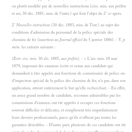
ou plutôt modifié par de nouvelles instructions (cire. min. aux préfets
et arr, 30 déc. 1885, min. de l'intér.) qui font l'objet du 2° ci-après.
2°
Nouvelles instructions
(30 déc. 1883, min. de Tint.) au sujet des
conditions d'admission du personnel de la police spéciale des
chemins de fer (insertion au
Journal officiel
du 5 janvier 1886). - Y.
p.
mém.
les extraits suivants
:
(Extr. cire. min.
30
déc.
1885,
aux préfets).
-
« L'arr. min. 18 mai
1879, imposant des examens écrits et oraux aux candidats qui
demandent à être appelés aux fonctions de commissaire de police ou
d'inspecteur spécial de la police des chemins de fer, n'a pas, dans son
application, atteint entièrement le but qu'elle recherchait. - En effet,
un assez grand nombre de candidats, reconnus admissibles par les
commissions d'examen, ont été appelés à occuper ces fonctions
souvent difficiles et délicates, et remplissent très imparfaitement
leurs devoirs professionnels, parce qu'ils n'offrent pas toutes les
garanties désirables. - D'autre part, plusieurs de ces candidats ont été