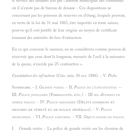
le service des douanes soit par l'autorité municipale des communes
où il n'existe pas de bureau de douane - Ces dispositions ne
concernant pas les poissons de réserves ou d'étang, lesquels peuvent,
en vertu de la loi du 31 mai 1865, être importés en toute saison,
pourvu qu'il soit justifié de leur origine au moyen de certificats
émanant des autorités du lieu d'extraction.
En ce qui concerne le saumon, on ne considérera comme poisson de
réservoir que ceux dont la longueur, mesurée de l'oeil à la naissance
de la queue, n'excède pas 25 centimètres ».
Constatation des infractions
(Cire. min. 30 oct. 1886). - V.
Pêche.
Sommaire. - I.
Grande voirie.
- II.
Police de l'exploitation.
--
III.
Police judiciaire
(Formalités, etc.). - III
bis. Affaires de
simple police.
- IV.
Police ordinaire
(Délits communs et
mesures de sûreté et de police générale). - V.
Police
municipale.
- VI.
Police sanitaire.
- VII.
Objets divers de police.
I. Grande voirie. - La police de grande voirie sur les chemins de