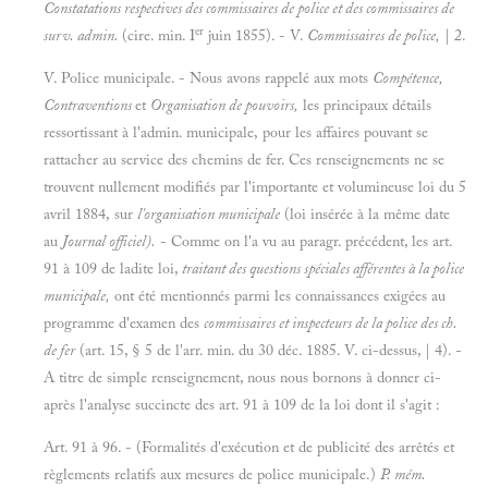
Constatations respectives des commissaires de police et des commissaires de
er
surv. admin.
(cire. min. I
juin 1855). - V.
Commissaires de police,
| 2.
V. Police municipale. - Nous avons rappelé aux mots
Compétence,
Contraventions
et
Organisation de pouvoirs,
les principaux détails
ressortissant à l'admin. municipale, pour les affaires pouvant se
rattacher au service des chemins de fer. Ces renseignements ne se
trouvent nullement modifiés par l'importante et volumineuse loi du 5
avril 1884, sur
l'organisation municipale
(loi insérée à la même date
au
Journal officiel).
- Comme on l'a vu au paragr. précédent, les art.
91 à 109 de ladite loi,
traitant des questions spéciales afférentes à la police
municipale,
ont été mentionnés parmi les connaissances exigées au
programme d'examen des
commissaires et inspecteurs de la police des ch.
de fer
(art. 15, § 5 de l'arr. min. du 30 déc. 1885. V. ci-dessus, | 4). -
A titre de simple renseignement, nous nous bornons à donner ci-
après l'analyse succincte des art. 91 à 109 de la loi dont il s'agit :
Art. 91 à 96. - (Formalités d'exécution et de publicité des arrêtés et
règlements relatifs aux mesures de police municipale.)
P. mém.