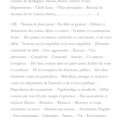
Chaînes de montagnes, bassins, fleuves, rivières et lacs. -
Départements. - Chefs-lieux. - Villes principales.- Réseaux de
chemins de fer (valeur relative;...............................?...... 2
i III. - Notions de droit pénal : Du délit en général. - Définit, et
distinctions des crimes, délits et contrav. - Tentative et commencent,
d'exéc. - Des peines en matière criminelle et correctionn., et de leurs
effets. - Notions sur la culpabilité et la non-culpabilité. - Eléments
constitutifs du délit. - Cire, aggravantes. - Excuses. - Cire,
atténuantes. - Complicité. - Connexité - Auteurs. - Co-auteurs. -
Complices. - Des faux commis dans les passe-ports, feuilles de route
et certificats. - De la corruption des fonctionn. publics. - Des abus
d'autorité contre les particuliers. - Rébellion, outrages et violences
contre les dépositaires de l'autorité et de la force publique. -
Dégradation des monuments. - Vagabondage et mendicité. - Délits
commis par voie d'écrits, images et gravures. - Des associations et
réunions illicites. - Meurtres. - Menaces. - Blessures et coups
volontaires ou invol. - Attentats aux moeurs. - Arrestations illégales.
- Faux témoignage. - Calomnies. - Injures. - Vol. - Escroqueries. -