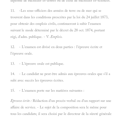
diplôme de bachelier ès-lettres ou de celui de bachelier ès-sciences.
11. -Les sous-officiers des armées de terre ou de mer qui se
trouvent dans les conditions prescrites par la loi du 24 juillet 1873,
pour obtenir des emplois civils, continueront à subir l'examen
suivant le mode déterminé par le décret du 28 oct. 1874, portant
régi, d'adm. publique. - V.
Emplois.
12. - L'examen est divisé en deux parties : l'épreuve écrite et
l'épreuve orale.
13. - L'épreuve orale est publique.
14. - Le candidat ne peut être admis aux épreuves orales que s'il a
subi avec succès les épreuves écrites.
15. - L'examen porte sur les matières suivantes :
Epreuve écrite :
Rédaction d'un procès-verbal ou d'un rapport sur une
affaire de service. - Le sujet de la composition sera le même pour
tous les candidats; il sera choisi par le directeur de la sûreté générale