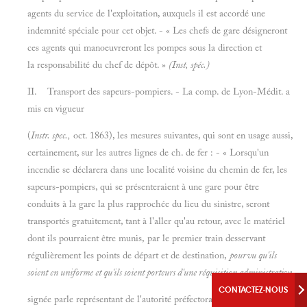
agents du service de l'exploitation, auxquels il est accordé une
indemnité spéciale pour cet objet. - « Les chefs de gare désigneront
ces agents qui manoeuvreront les pompes sous la direction et
la responsabilité du chef de dépôt. »
(Inst, spéc.)
II. Transport des sapeurs-pompiers. - La comp. de Lyon-Médit. a
mis en vigueur
(
Instr. spec.,
oct. 1863), les mesures suivantes, qui sont en usage aussi,
certainement, sur les autres lignes de ch. de fer : - « Lorsqu'un
incendie se déclarera dans une localité voisine du chemin de fer, les
sapeurs-pompiers, qui se présenteraient à une gare pour être
conduits à la gare la plus rapprochée du lieu du sinistre, seront
transportés gratuitement, tant à l'aller qu'au retour, avec le matériel
dont ils pourraient être munis, par le premier train desservant
régulièrement les points de départ et de destination,
pourvu qu'ils
soient en uniforme et qu'ils soient porteurs d'une réquisition administrative
CONTACTEZ-NOUS
signée parle représentant de l'autorité préfectorale ou