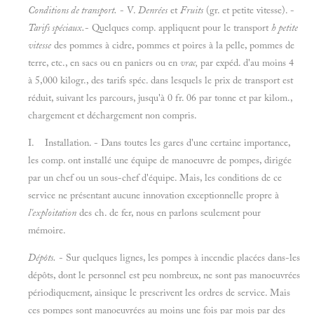
Conditions de transport.
- V.
Denrées
et
Fruits
(gr. et petite vitesse). -
Tarifs spéciaux.
- Quelques comp. appliquent pour le transport
h petite
vitesse
des pommes
à cidre, pommes et poires à la pelle, pommes de
terre, etc., en sacs ou en paniers ou en
vrac,
par expéd. d'au moins 4
à 5,000 kilogr., des tarifs spéc. dans lesquels le prix de transport est
réduit, suivant les parcours, jusqu'à 0 fr. 06 par tonne et par kilom.,
chargement et déchargement non compris.
I. Installation. - Dans toutes les gares d'une certaine importance,
les comp. ont installé une équipe de manoeuvre de pompes, dirigée
par un chef ou un sous-chef d'équipe. Mais, les conditions de ce
service ne présentant aucune innovation exceptionnelle propre à
l'exploitation
des ch. de fer, nous en parlons seulement pour
mémoire.
Dépôts.
- Sur quelques lignes, les pompes à incendie placées dans-les
dépôts, dont le personnel est peu nombreux, ne sont pas manoeuvrées
périodiquement, ainsique le prescrivent les ordres de service. Mais
ces pompes sont manoeuvrées au moins une fois par mois par des