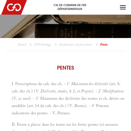
CIE DE CHEMINS DE FER
DÉPARTEMENTAUX
Accueil
CFD héritage
Dictionnaire du ferroviaire
Pentes
PENTES
I. Prescriptions du cah. des ch. - 1°
Maximum des déclivités
(art. 8,
cah. des ch.) (V.
Déclivités, études,
§ 2, et
Projets).
- 2°
Modifications
(V. ce mot). - 3° Maximum des déclivités des routes et ch. déviés ou
modifiés (art. 14 du cah. des ch.) (V.
Routes).
- 4° Poteaux
indicateurs des pentes. - V.
Poteaux.
II. Freins à placer dans les trains sur les fortes pentes (et mesures