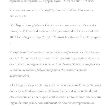
expresse à cet égard). C. d'appel, Lyon, 18 mars 1883. -
P. mêm.
9°
Personnel accessoire.
- V.
Buffets, Libre circulation, Manoeuvres,
Ouvriers,
etc.
IV.
Dispositions générales (Services des ponts et chaussées et des
mines). - 1° Extrait des décrets d'organisation des 13 oct. et 24 déc.
1851 (V.
Congés
et
Inspecteurs).
- V. aussi les alinéas 2° et 3° ci-après
:
2°
Ingénieurs devenus concessionnaires ou entrepreneurs.
- « Aux termes
de l'art. 27 du décret du 13 oct. 1851, portant organisation du corps
des p. et ch.,
les ingénieurs des p. et ch. ne peuvent devenir entrepreneurs
ni concess. de travaux publics sous peine d'être considérés comme
démissionnaires.
« Le C. gén. des p. et ch., appelé à ss prononcer sur l'interprétation à
donner à cette disposition, a été unanimement d'avis qu'elle devait
être entendue en ce sens qu'il était interdit, en toute circonstance, aux
ingén. de tout grade, non seulement de devenir entrepreneurs ou