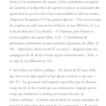
choix et à la nomination des agents ; à leur assimilation aux agents
de l'autorité; à la déposition des agents en justice; au classement des
agents dans le service actif, à leur responsabilité et enfin au nombre
obligatoire d'employés (V. l'art, général
Agents).
- Voir aussi au sujet
des emplois accordés aux
anciens militaires,
le mot
Militaires,
§ 1, et
la fin du
Nota
du § 2 ci-dessus). - 4° Uniforme, port d'armes et
services publics des agents
(Ibid.,
§ 3). - 5° Institutions de
prévoyance, rétributions, secours, retraites, logements, etc.
[Ibid.,
§
10). -
Oppositions, Saisies-arrêts
(V. ces mots). - Rapports entre les
compagnies de ch. de fer et leurs agents commissionnés. - Voir,- à
ce sujet, le mot
Mécaniciens,
§ 6.
6°
Surveillance de l'admin. publique.
- Un décret du 27 mars 1832,
que nous avons déjà rappelé à l'art.
Agents,
contient ce qui suit : -
er
Art.
1
. - Le personnel actif employé aujourd'hui par les diverses
comp. de ch. de fer, et celui qui sera ultérieurem. employé par les
comp. qui viendront à se former, est soumis à la surv. de
l'admin. publique. - L'admin. aura le droit, les comp. entendues, de
requérir la révocation d'un agent de ces compagnies. » - V. au mot