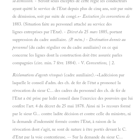
sa démission.
- Seront seuls exceptés de cette règle les conducteurs
ayant quitté le service de l'Etat depuis plus de cinq ans, soit par suite
de démission, soit par suite de congé.»-
Exécution ¡les conventions de
1883. (Situation faite au personnel attaché au service des
lignes entreprises par l'Etat). -
Décret du
25
mars
1885, portant
suppression du cadre auxiliaire.
(P. mém.)
-
Destination donnée au
personnel
(du cadre régulier ou du cadre auxiliaire) en ce qui
concerne les lignes dont la construction doit être assurée parles
compagnies (cire. min. 7 févr. 1884). - V.
Conventions,
| 2.
Réclamations d'agents révoqués
(cadre auxiliaire).-«Ladécision par
laquelle le conseil d'adm. des ch. de fer de l'état a prononcé la
révocation du sieur C... des cadres du personnel des ch. de fer de
l'Etat a été prise par ledit conseil dans l'exercice des pouvoirs que lui
confère l'art. 4 du décret du 25 mai 1878. Ainsi ni 1« recours formé
par le sieur G... contre ladite décision et contre celle du ministre, ni
la demande d'indemnité formée contre l'Etat,
à raison de la
révocation dont s'agit, ne sont de nature
à être portés devant le C.
d'Etat par la voie contentieuse. -- Sur la demande du sieur C...