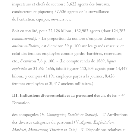
inspecteurs et chefs de section ; 3,622 agents des bureaux,
conducteurs et piqueurs; 57,536 agents de la surveillance
de l'entretien, équipes, ouvriers, etc.
Soit en totalité, pour 22,126 kilom., 182,983 agents (dont 124,283
commissionnés).
- La proportion du nombre d'emplois donnés aux
anciens militaires,
est d environ 39 p. 100 sur les grands réseaux, et
celui des femmes employées comme gardes-barrières, receveuses,
etc., d'environ 7,6 p. 100. - (Le compte rendu de 1869,
lignes
exploitées au
31
déc.
1x66, faisait figurer 113,205 agents pour 14,447
kilom., y compris 41,191 employés payés à la journée, 8,426
femmes employées et 3i,417 anciens militaires.)
III. Indications diverses relatives
au
personnel des
ch.
de
fer. - 4°
Formation
des compagnies (V.
Compagnies, Sociétés
et
Statuts).
- 2° Attributions
des diverses catégories du personnel (V.
Agents, Exploitation,
Matériel, Mouvement, Traction
et
Voie).
- 3° Dispositions relatives au