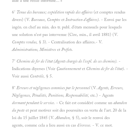
aide à une réelle infortune... »
6°
Tenue des bureaux; expédition rapide des affaires
(et comptes rendus
divers) (V.
Bureaux, Comptes
et
Instruction d'affaires).
- Envoi par les
ingén. en chef au min. des tr. publ. d'états mensuels pour lesquels
une solution n'est pas intervenue (Cire, min., il avril 1881) (V.
Comptes rendus,
§ 3). - Centralisation des affaires.- V.
Administrations, Ministères
et
Préfets.
7°
Chemins de fer de l'état (Agents chargés de l'expl. de ces chemins).
-
Indications diyerses (Voir
Çautionnement
et
Chemins de fer de l'état).
-
Voir aussi
Contrôle,
§ 5.
8°
Erreurs et négligences commises par le personnel
(V.
Agents, Erreurs,
Négligences, Pénalités, Punitions, Responsabilité,
etc.) - Agents
dormant pendant le service.
- Ce fait est considéré comme un
abandon
du poste
et peut motiver soit des poursuites en vertu de l'art. 20 de la
loi du 15 juillet 1845 (V.
Abandon,
§ 5), soit le renvoi des
agents, comme cela a lieu aussi en cas d
'ivresse.
- V. ce mot.