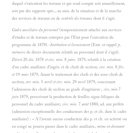
duquel s'exécutent les travaux et qui rend compte soit annuellement,
soit par des rapports spéc., au min. de la situation et de la marche
des services de travaux ou de
contrôle des travaux
dont il s'agit.
Cadre auxiliaire du personnel
(temporairement attaché aux services
d'études et de travaux entrepris par l'Etat pour l'exécution du
programme de 1878).-
Institution et licenciement
(Extr. et rappel
p,
mémoire
de divers documents relatifs au personnel dont il s'agit).
Décret
20
déc.
1878
et cire. min.
8
janv.
1879, relatifs
à la création
d'un cadre auxiliaire d'ingén. et de chefs de section;
cire. min.
8
fév.
et
19
mars
1879, Axant le traitement des chefs et des sous-chefs de
section;
arr. min.
5
avril et cire. min.
29
avril
1879, concernant
l'admission des chefs de seclion au grade d'ingénieur ;
cire, min
7
juin
1879, prescrivant la production de feuilles signa-léliques du
personnel du cadre auxiliaire;
cire. min.
7
août
1880, ad. aux préfets
(admission exceptionnelle des conducteurs des p. et ch. dans le cadre
auxiliaire) : « A l'avenir aucun conducteur des p. et ch. en activité ou
en congé ne pourra passer dans le cadre auxiliaire,
même en donnant