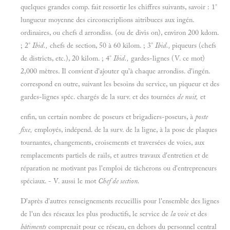
quelques grandes comp. fait ressortir les chiffres suivants, savoir : 1°
lungueur moyenne des circonscriplions aitribuees aux ingén.
ordinaires, ou chefs d arrondiss. (ou de divis on), environ 200 kdom.
; 2°
Ibid.,
chefs de section, 50 à 60 kilom. ; 3°
Ibid.,
piqueurs (chefs
de districts, etc.), 20 kilom. ; 4°
Ibid.,
gardes-lignes (V. ce mot)
2,000 mètres. Il convient d'ajouter qu'à chaque arrondiss. d'ingén.
correspond en outre, suivant les besoins du service, un piqueur et des
gardes-lignes spéc. chargés de la surv. et des tournées
de nuit,
et
enfin, un certain nombre de poseurs et brigadiers-poseurs, à
poste
fixe,
employés, indépend. de la surv. de la ligne, à la pose de plaques
tournantes, changements, croisements et traversées de voies, aux
remplacements partiels de rails, et autres travaux d'entretien et de
réparation ne motivant pas l'emploi de tâcherons ou d'entrepreneurs
spéciaux. - V. aussi le mot
Chef de section.
D'après d'autres renseignements recueillis pour l'ensemble des lignes
de l'un des réseaux les plus productifs, le service de
la voie
et des
bâtiments
comprenait pour ce réseau, en dehors du personnel central