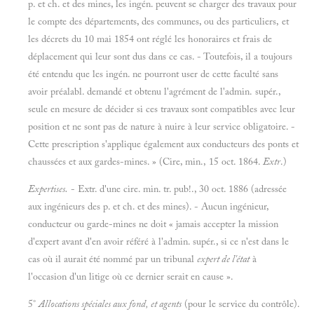
p. et ch. et des mines, les ingén. peuvent se charger des travaux pour
le compte des départements, des communes, ou des particuliers, et
les décrets du 10 mai 1854 ont réglé les honoraires et frais de
déplacement qui leur sont dus dans ce cas. - Toutefois, il a toujours
été entendu que les ingén. ne pourront user de cette faculté sans
avoir préalabl. demandé et obtenu l'agrément de l'admin. supér.,
seule en mesure de décider si ces travaux sont compatibles avec leur
position et ne sont pas de nature à nuire à leur service obligatoire. -
Cette prescription s'applique également aux conducteurs des ponts et
chaussées et aux gardes-mines. » (Cire, min., 15 oct. 1864.
Extr
.)
Expertises.
- Extr. d'une cire. min. tr. pub!., 30 oct. 1886 (adressée
aux ingénieurs des p. et ch. et des mines). - Aucun ingénieur,
conducteur ou garde-mines ne doit « jamais accepter la mission
d'expert avant d'en avoir référé à l'admin. supér., si ce n'est dans le
cas où il aurait été nommé par un tribunal
expert de l'état
à
l'occasion d'un litige où ce dernier serait en cause ».
5°
Allocations spéciales aux fond, et agents
(pour le service du contrôle).