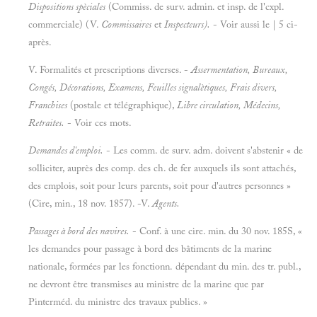
Dispositions spèciales
(Commiss. de surv. admin. et insp. de l'cxpl.
commerciale) (V.
Commissaires
et
Inspecteurs).
- Voir aussi le | 5 ci-
après.
V. Formalités et prescriptions diverses. -
Assermentation, Bureaux,
Congés, Décorations, Examens, Feuilles signalètiques, Frais divers,
Franchises
(postale et télégraphique),
Libre circulation, Médecins,
Retraites.
- Voir ces mots.
Demandes d'emploi.
- Les comm. de surv. adm. doivent s'abstenir « de
solliciter, auprès des comp. des ch. de fer auxquels ils sont attachés,
des emplois, soit pour leurs parents, soit pour d'autres personnes »
(Cire, min., 18 nov. 1857). -V.
Agents.
Passages à bord des navires.
- Conf. à une cire. min. du 30 nov. 185S, «
les demandes pour passage à bord des bâtiments de la marine
nationale, formées par les fonctionn. dépendant du min. des tr. publ.,
ne devront être transmises au ministre de la marine que par
Pinterméd. du ministre des travaux publics. »