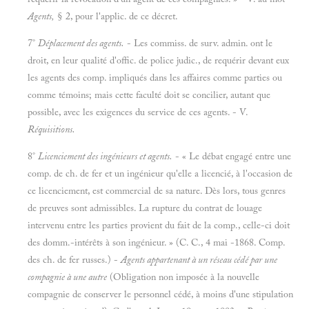
Agents,
§ 2, pour l'applic. de ce décret.
7°
Déplacement des agents.
- Les commiss. de surv. admin. ont le
droit, en leur qualité d'offic. de police judic., de requérir devant eux
les agents des comp. impliqués dans les affaires comme parties ou
comme témoins; mais cette faculté doit se concilier, autant que
possible, avec les exigences du service de ces agents. - V.
Réquisitions.
8°
Licenciement des ingénieurs et agents.
- « Le débat engagé entre une
comp. de ch. de fer et un ingénieur qu'elle a licencié, à l'occasion de
ce licenciement, est commercial de sa nature. Dès lors, tous genres
de preuves sont admissibles. La rupture du contrat de louage
intervenu entre les parties provient du fait de la comp., celle-ci doit
des domm.-intérêts à son ingénieur. » (C. C., 4 mai -1868. Comp.
des ch. de fer russes.) -
Agents appartenant à un réseau cédé par une
compagnie à une autre
(Obligation non imposée à la nouvelle
compagnie de conserver le personnel cédé, à moins d'une stipulation