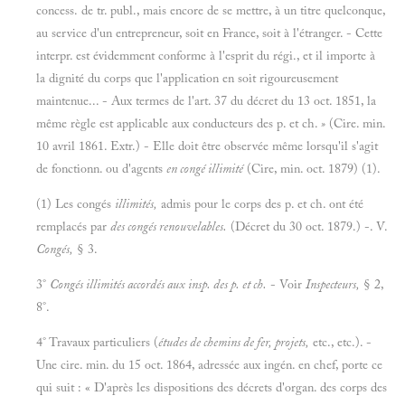
concess. de tr. publ., mais encore de se mettre, à un titre quelconque,
au service d'un entrepreneur, soit en France, soit à l'étranger. - Cette
interpr. est évidemment conforme à l'esprit du régi., et il importe à
la dignité du corps que l'application en soit rigoureusement
maintenue... - Aux termes de l'art. 37 du décret du 13 oct. 1851, la
même règle est applicable aux conducteurs des p. et ch.
»
(Cire. min.
10 avril 1861. Extr.) - Elle doit être observée même lorsqu'il s'agit
de fonctionn. ou d'agents
en congé illimité
(Cire, min. oct. 1879) (1).
(1) Les congés
illimités,
admis pour le corps des p. et ch. ont été
remplacés par
des congés renouvelables.
(Décret du 30 oct. 1879.) -. V.
Congés,
§ 3.
3°
Congés illimités accordés aux insp. des p. et ch.
- Voir
Inspecteurs,
§ 2,
8°.
4° Travaux particuliers (
études de chemins de fer, projets,
etc., etc.). -
Une cire. min. du 15 oct. 1864, adressée aux ingén. en chef, porte ce
qui suit : « D'après les dispositions des décrets d'organ. des corps des