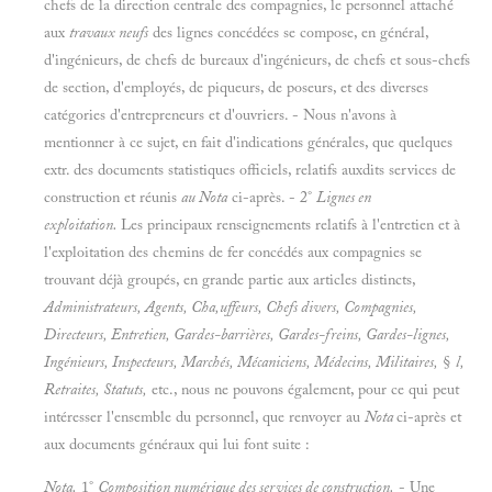
chefs de la direction centrale des compagnies, le personnel attaché
aux
travaux neufs
des lignes concédées se compose, en général,
d'ingénieurs, de chefs de bureaux d'ingénieurs, de chefs et sous-chefs
de section, d'employés, de piqueurs, de poseurs, et des diverses
catégories d'entrepreneurs et d'ouvriers. - Nous n'avons à
mentionner à ce sujet, en fait d'indications générales, que quelques
extr. des documents statistiques officiels, relatifs auxdits services de
construction et réunis
au Nota
ci-après. - 2°
Lignes en
exploitation.
Les principaux renseignements relatifs à l'entretien et à
l'exploitation des chemins de fer concédés aux compagnies se
trouvant déjà groupés, en grande partie aux articles distincts,
Administrateurs, Agents, Cha,uffeurs, Chefs divers, Compagnies,
Directeurs, Entretien, Gardes-barrières, Gardes-freins, Gardes-lignes,
Ingénieurs, Inspecteurs, Marchés, Mécaniciens, Médecins, Militaires,
§
l,
Retraites, Statuts,
etc., nous ne pouvons également, pour ce qui peut
intéresser l'ensemble du personnel, que renvoyer au
Nota
ci-après et
aux documents généraux qui lui font suite :
Nota.
1°
Composition numérique des services de construction.
- Une