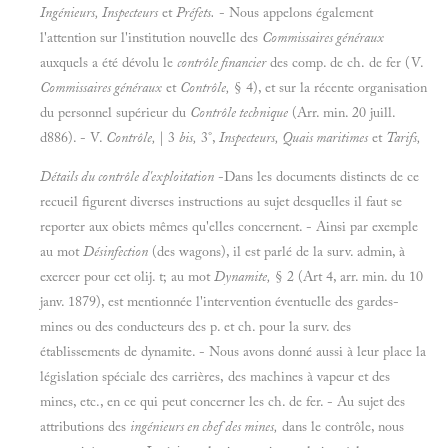
Ingénieurs, Inspecteurs
et
Préfets.
- Nous appelons également
l'attention sur l'institution nouvelle des
Commissaires généraux
auxquels a été dévolu le
contrôle financier
des comp. de ch. de fer (V.
Commissaires généraux
et
Contrôle,
§ 4), et sur la récente organisation
du personnel supérieur du
Contrôle technique
(Arr. min. 20 juill.
d886). - V.
Contrôle,
| 3
bis,
3°,
Inspecteurs, Quais maritimes
et
Tarifs,
Détails du contrôle d'exploitation
-Dans les documents distincts de ce
recueil figurent diverses instructions au sujet desquelles il faut se
reporter aux obiets mêmes qu'elles concernent. - Ainsi par exemple
au mot
Désinfection
(des wagons), il est parlé de la surv. admin, à
exercer pour cet olij. t; au mot
Dynamite,
§ 2 (Art 4, arr. min. du 10
janv. 1879), est mentionnée l'intervention éventuelle des gardes-
mines ou des conducteurs des p. et ch. pour la surv. des
établissements de dynamite. - Nous avons donné aussi à leur place la
législation spéciale des carrières, des machines à vapeur et des
mines, etc., en ce qui peut concerner les ch. de fer. - Au sujet des
attributions des
ingénieurs en chef des mines,
dans le contrôle, nous