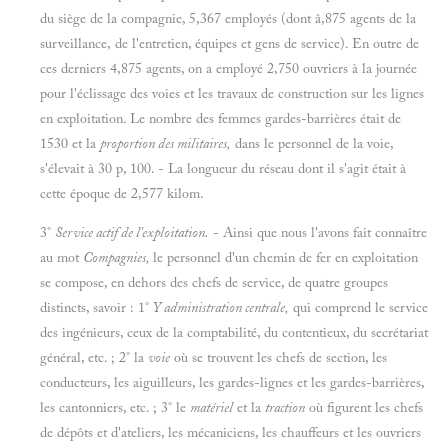
du siège de la compagnie, 5,367 employés (dont â,875 agents de la
surveillance, de l'entretien, équipes et gens de service). En outre de
ces derniers 4,875 agents, on a employé 2,750 ouvriers à la journée
pour l'éclissage des voies et les travaux de construction sur les lignes
en exploitation. Le nombre des femmes gardes-barrières était de
1530 et la
proportion des militaires,
dans le personnel de la voie,
s'élevait à 30 p, 100. - La longueur du réseau dont il s'agit était à
cette époque de 2,577 kilom.
3°
Service actif de l'exploitation.
- Ainsi que nous l'avons fait connaître
au mot
Compagnies,
le personnel d'un chemin de fer en exploitation
se compose, en dehors des chefs de service, de quatre groupes
distincts, savoir : 1°
Y administration centrale,
qui comprend le service
des ingénieurs, ceux de la comptabilité, du contentieux, du secrétariat
général, etc. ; 2° la
voie
où se trouvent les chefs de section, les
conducteurs, les aiguilleurs, les gardes-lignes et les gardes-barrières,
les cantonniers, etc. ; 3° le
matériel
et la
traction
où figurent les chefs
de dépôts et d'ateliers, les mécaniciens, les chauffeurs et les ouvriers