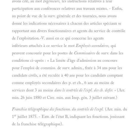
avons cité, au mot
Ingénieurs,
les instructions relatives à leur
participation aux conférences relatives aux travaux mixtes. - Enfin,
au point de vue de la surv. générale et des tournées, nous avons
donné les indications nécessaires à chacun des articles spéciaux se
rapportant aux divers fonctionnaires et agents du service de contrôle
de l'exploitation.-V. aussi en ce qui concerne les agents
inférieurs attachés à ce service le mot
Employés secondaires,
qui
peuvent concourir pour les postes de
Commissaires
de surv. dans les
conditions ci-après : « La limite d'âge d'admission au concours
pour l'emploi de commiss. de surv. admin., fixée à 34 ans pour les
candidats civils, a été reculée à 40 ans pour les candidats comptant
comme employés secondaires des p. et ch., 6 ans au moins de
services dont 3 au moins
dans
le contrôle de l'expl. des ch. defer. »
(Arr.
min. 26 juin 1880 et Cire. min. aux Insp. gén. 3 juillet suivant.)
Franchise télégraphique des fonctionn. du contrôle de l'expl.
(Arr. min. du
er
1
juillet 1875. - Extr. de l'état B, indiquant les fonctionn. jouissant
de la franchise télégraphique).