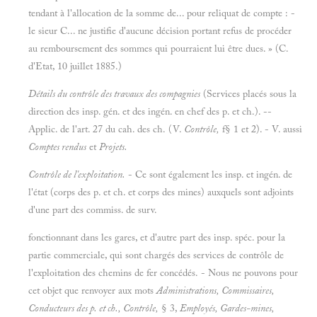
tendant à l'allocation de la somme de... pour reliquat de compte : -
le sieur C... ne justifie d'aucune décision portant refus de procéder
au remboursement des sommes qui pourraient lui être dues. » (C.
d'Etat, 10 juillet 1885.)
Détails du contrôle des travaux des compagnies
(Services placés sous la
direction des insp. gén. et des ingén. en chef des p. et ch.). --
Applic. de l'art. 27 du cah. des ch. (V.
Contrôle,
f§ 1 et 2). - V. aussi
Comptes rendus
et
Projets.
Contrôle de l'exploitation.
- Ce sont également les insp. et ingén. de
l'état (corps des p. et ch. et corps des mines) auxquels sont adjoints
d'une part des commiss. de surv.
fonctionnant dans les gares, et d'autre part des insp. spéc. pour la
partie commerciale, qui sont chargés des services de contrôle de
l'exploitation des chemins de fer concédés. - Nous ne pouvons pour
cet objet que renvoyer aux mots
Administrations, Commissaires,
Conducteurs des p. et ch., Contrôle,
§ 3,
Employés, Gardes-mines,