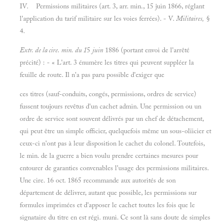
IV. Permissions militaires (art. 3, arr. min., 15 juin 1866, réglant
l'application du tarif militaire sur les voies ferrées). - V.
Militaires,
§
4.
Extr. de la cire. min. du 1
5
juin
1886 (portant envoi de l'arrêté
précité) : - « L'art. 3 énumère les titres qui peuvent suppléer la
feuille de route. Il n'a pas paru possible d'exiger que
ces titres (sauf-conduits, congés, permissions, ordres de service)
fussent toujours revêtus d'un cachet admin. Une permission ou un
ordre de service sont souvent délivrés par un chef de détachement,
qui peut être un simple officier, quelquefois même un sous-olïicier et
ceux-ci n'ont pas à leur disposition le cachet du colonel. Toutefois,
le min. de la guerre a bien voulu prendre certaines mesures pour
entourer de garanties convenables l'usage des permissions militaires.
Une cire. 16 oct. 1865 recommande aux autorités de son
département de délivrer, autant que possible, les permissions sur
formules imprimées et d'apposer le cachet toutes les fois que le
signataire du titre en est régi. muni. Ce sont là sans doute de simples