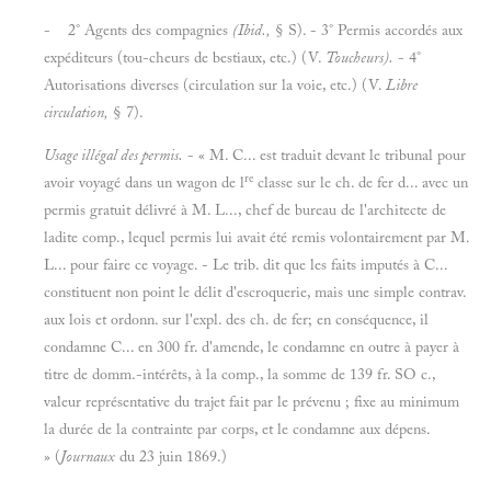
- 2° Agents des compagnies
(Ibid.,
§ S). - 3° Permis accordés aux
expéditeurs (tou-cheurs de bestiaux, etc.) (V.
Toucheurs).
- 4°
Autorisations diverses (circulation sur la voie, etc.) (V.
Libre
circulation,
§ 7).
Usage illégal des permis.
- « M. C... est traduit devant le tribunal pour
re
avoir voyagé dans un wagon de l
classe sur le ch. de fer d... avec un
permis gratuit délivré à M. L..., chef de bureau de l'architecte de
ladite comp., lequel permis lui avait été remis volontairement par M.
L... pour faire ce voyage. - Le trib. dit que les faits imputés à C...
constituent non point le délit d'escroquerie, mais une simple contrav.
aux lois et ordonn. sur l'expl. des ch. de fer; en conséquence, il
condamne C... en 300 fr. d'amende, le condamne en outre à payer à
titre de domm.-intérêts, à la comp., la somme de 139 fr. SO c.,
valeur représentative du trajet fait par le prévenu ; fixe au minimum
la durée de la contrainte par corps, et le condamne aux dépens.
» (
Journaux
du 23 juin 1869.)