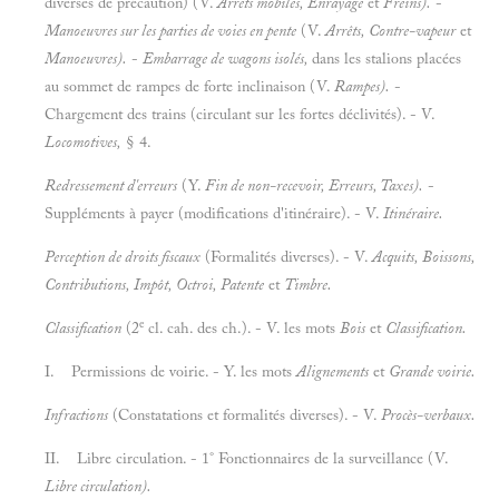
diverses de précaution) (V.
Arrêts mobiles, Enrayage
et
Freins).
-
Manoeuvres sur les parties de voies en pente
(V.
Arrêts, Contre-vapeur
et
Manoeuvres).
-
Embarrage de wagons isolés,
dans les stalions placées
au sommet de rampes de forte inclinaison (V.
Rampes).
-
Chargement des trains (circulant sur les fortes déclivités). - V.
Locomotives,
§ 4.
Redressement d'erreurs
(Y.
Fin de non-recevoir, Erreurs, Taxes).
-
Suppléments à payer (modifications d'itinéraire). - V.
Itinéraire.
Perception de droits fiscaux
(Formalités diverses). - V.
Acquits, Boissons,
Contributions, Impôt, Octroi, Patente
et
Timbre.
e
Classification
(2
cl. cah. des ch.). - V. les mots
Bois
et
Classification.
I. Permissions de voirie. - Y. les mots
Alignements
et
Grande voirie.
Infractions
(Constatations et formalités diverses). - V.
Procès-verbaux.
II. Libre circulation. - 1° Fonctionnaires de la surveillance (V.
Libre circulation).