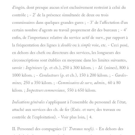
d'ingén. dont presque aucun n'est exclusivement restreint à
celui du
contrôle ; - 2°
de la présence simultanée de deux ou trois
commissaires dans quelques grandes gares ; - 3°
de l'affectation d'un
certain nombre d'agents au travail proprement dit des bureaux ; -
4°
enfin, de l'importance relative du service actif de surv., par rapport à
la fréquentation des lignes à
double
ou à
simple
voie, etc. -
Ceci posé,
en dehors des chefs ou directeurs des services, les longueurs des
circonscriptions sont établies en moyenne dans les limites suivantes,
savoir :
Ingénieurs
(p. et ch.), 250 à 300
kilom. ; -
Id.
(mines), 800 à
1000
kilom. ; -
Conducteurs
(p. et ch.), 150 à 200
kilom. ; -
Gardes-
mines,
250
a 350
kilom. ; -
Commissaires de surv, admin.,
60 à 80
kilom. ;
Inspecteurs commerciaux,
550 à 650
kilom.
Indications générales
s'appliquant à l'ensemble du personnel de l'état,
attaché aux services des ch. de fer (Exéc. et surv; des travaux ou
contrôle de l'exploitation). - Voir plus loin, | 4.
II. Personnel des compagnies (1°
Travaux neufs).
- En dehors des