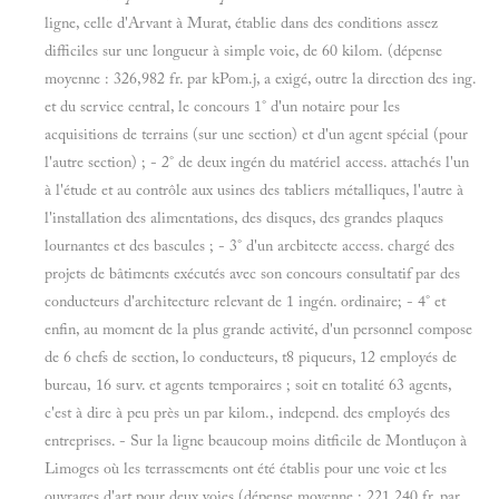
ligne, celle d'Arvant à Murat, établie dans des conditions assez
difficiles sur une longueur à simple voie, de 60 kilom. (dépense
moyenne : 326,982 fr. par kPom.j, a exigé, outre la direction des ing.
et du service central, le concours 1° d'un notaire pour les
acquisitions de terrains (sur une section) et d'un agent spécial (pour
l'autre section) ; - 2° de deux ingén du matériel access. attachés l'un
à l'étude et au contrôle aux usines des tabliers métalliques, l'autre à
l'installation des alimentations, des disques, des grandes plaques
lournantes et des bascules ; - 3° d'un arcbitecte access. chargé des
projets de bâtiments exécutés avec son concours consultatif par des
conducteurs d'architecture relevant de 1 ingén. ordinaire; - 4° et
enfin, au moment de la plus grande activité, d'un personnel compose
de 6 chefs de section, lo conducteurs, t8 piqueurs, 12 employés de
bureau, 16 surv. et agents temporaires ; soit en totalité 63 agents,
c'est à dire à peu près un par kilom., independ. des employés des
entreprises. - Sur la ligne beaucoup moins ditficile de Montluçon à
Limoges où les terrassements ont été établis pour une voie et les
ouvrages d'art pour deux voies (dépense moyenne : 221,240 fr. par