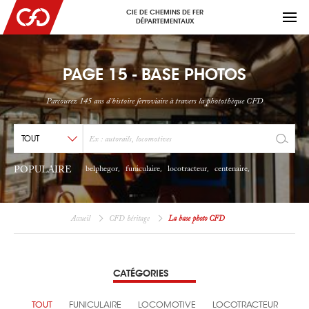
CIE DE CHEMINS DE FER
DÉPARTEMENTAUX
PAGE 15 - BASE PHOTOS
Parcourez 145 ans d'histoire ferroviaire à travers la photothèque CFD
POPULAIRE
belphegor
funiculaire
locotracteur
centenaire
,
,
,
,
Accueil
CFD héritage
La base photo CFD
CATÉGORIES
TOUT
FUNICULAIRE
LOCOMOTIVE
LOCOTRACTEUR