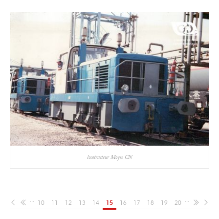
locotracteur Moyse CN
...
...
10
11
12
13
14
15
16
17
18
19
20