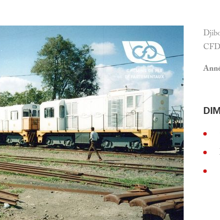
Djibo
CFD 
Année
DI