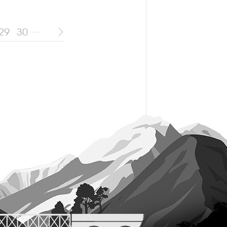
...
29
30