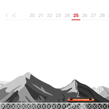
...
20
21
22
23
24
25
26
27
28