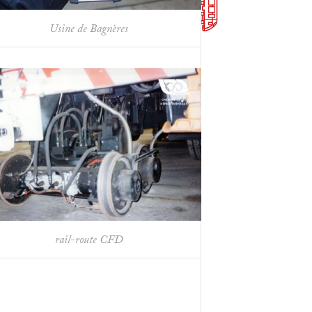
Usine de Bagnères
rail-route CFD