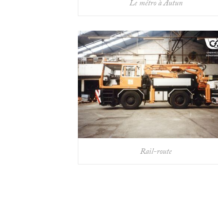
Le métro à Autun
Rail-route