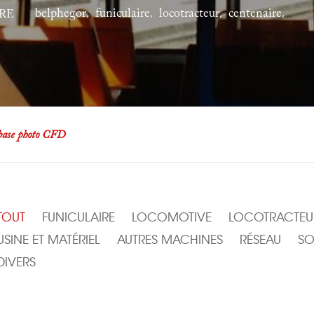
belphegor
funiculaire
locotracteur
centenaire
,
,
,
,
RE
base photo CFD
TOUT
FUNICULAIRE
LOCOMOTIVE
LOCOTRACTEU
USINE ET MATÉRIEL
AUTRES MACHINES
RÉSEAU
SO
DIVERS