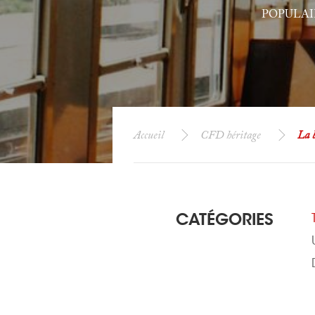
POPULAI
Accueil
CFD héritage
La 
CATÉGORIES