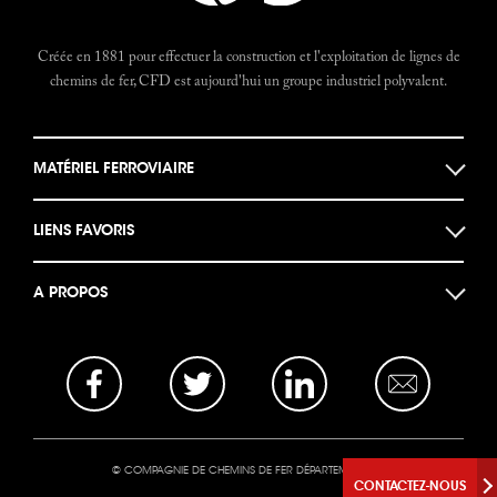
Créée en 1881 pour effectuer la construction et l'exploitation de lignes de
chemins de fer, CFD est aujourd'hui un groupe industriel polyvalent.
MATÉRIEL FERROVIAIRE
Locomotives
LIENS FAVORIS
Locotracteurs
Musée des machines
Autorails
A PROPOS
Documents historiques
Bogies et Ponts
Actualités
Le Forum CFD
Opportunités Business
La base photo
Mentions légales
Nous Contacter
© COMPAGNIE DE CHEMINS DE FER DÉPARTEMENTAUX
CONTACTEZ-NOUS