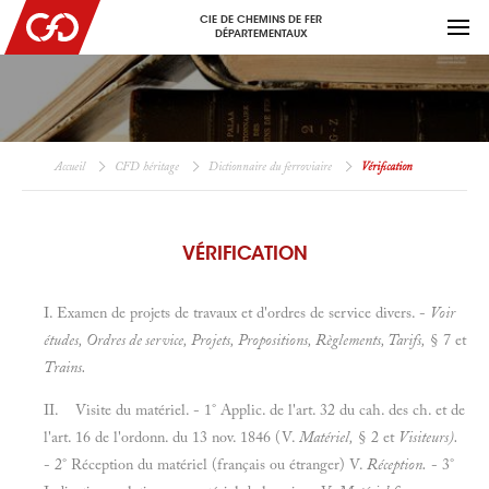
CIE DE CHEMINS DE FER
DÉPARTEMENTAUX
Accueil
CFD héritage
Dictionnaire du ferroviaire
Vérification
VÉRIFICATION
I. Examen de projets de travaux et d'ordres de service divers. -
Voir
études, Ordres de service, Projets, Propositions, Règlements, Tarifs,
§
7 et
Trains.
II.
Visite du matériel. - 1° Applic. de l'art. 32 du cah. des ch. et de
l'art. 16 de l'ordonn. du 13 nov. 1846 (V.
Matériel,
§ 2 et
Visiteurs).
- 2° Réception du matériel (français ou étranger) V.
Réception.
- 3°