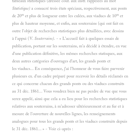
tableaux statistiques (dressée couf. aux instr. rappelées au mot
Statistique)
a consacré trois états spéciaux, respectivement, aux ponts
m
m
de 20
et plus de longueur entre les culées, aux viaducs de 10
et
plus de hauteur moyenne, et enfin, aux souterrains (qui ont fait en
outre l'objet de recherches statistiques plus détaillées, avec dessins
à l'appui (V.
Souterrains).
- « L'accueil fait à quelques essais de
publication, portant sur les souterrains, m'a décidé à étendre, en vue
d'une publication définitive, les mêmes recherches statisques, aux
deux autres catégories d'ouvrages d'art, les grands ponts et
les viaducs... En conséquence, j'ai l'honneur de vous faire parvenir
plusieurs ex. d'un cadre préparé pour recevoir les détails réclamés en
ce qui concerne chacun des grands ponts ou des viaducs construits
au 31 déc. 1861... Vous voudrez bien ne pas perdre de vue que vous
serez appelé, ainsi que cela a eu lieu pour les recherches statistiques
relatives aux souterrains, à m'adresser ultérieurement et au fur et à
mesure de l'ouverture de nouvelles lignes, les renseignements
analogues pour tous les grands ponts et les viaducs construits depuis
le 31 déc. 1861... » - Voir ci-après :