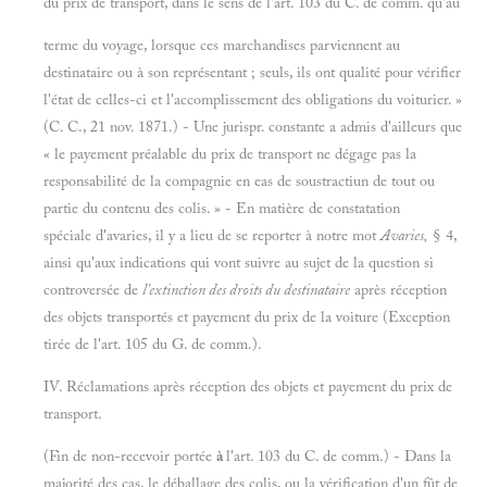
du prix de transport, dans le sens de l'art. 103 du C. de comm. qu'au
terme du voyage, lorsque ces marchandises parviennent au
destinataire ou à son représentant ; seuls, ils ont qualité pour vérifier
l'état de celles-ci et l'accomplissement des obligations du voiturier. »
(C. C., 21 nov. 1871.) - Une jurispr. constante a admis d'ailleurs que
« le payement préalable du prix de transport ne dégage pas la
responsabilité de la compagnie en eas de soustractiun de tout ou
partie du contenu des colis. » - En matière de constatation
spéciale d'avaries, il y a lieu de se reporter à notre mot
Avaries,
§ 4,
ainsi qu'aux indications qui vont suivre au sujet de la question si
controversée de
l'extinction des droits du destinataire
après réception
des objets transportés et payement du prix de la voiture (Exception
tirée de l'art. 105 du G. de comm.).
IV. Réclamations après réception des objets et payement du prix de
transport.
(Fin de non-recevoir portée
à
l'art. 103 du C. de comm.) - Dans la
majorité des cas, le déballage des colis, ou la vérification d'un fût de