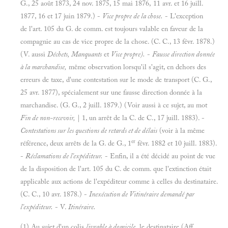
G., 25 août 1873, 24 nov. 1875, 15 mai 1876, 11 avr. et 16 juill.
1877, 16 et 17 juin 1879.) -
Vice propre de la chose.
- L'exception
de l'art. 105 du G. de comm. est toujours valable en faveur de la
compagnie au cas de vice propre de la chose. (C. C., 13 févr. 1878.)
(V. aussi
Déchets, Manquants
et
Vice propre).
-
Fausse direction donnée
à la marchandise,
même observation lorsqu'il s'agit, en dehors des
erreurs de taxe, d'une contestation sur le mode de transport (C. G.,
25 avr. 1877), spécialement sur une fausse direction donnée à la
marchandise. (G. G., 2 juill. 1879.) (Voir aussi à ce sujet, au mot
Fin de non-recevoir,
| 1, un arrêt de la C. de C., 17 juill. 1883). -
Contestations sur les questions de retards et de délais
(voir à la même
er
référence, deux arrêts de la G. de G., 1
févr. 1882 et 10 juill. 1883).
-
Réclamations de l'expéditeur.
- Enfin, il a été décidé au point de vue
de la disposition de l'art. 105 du C. de comm. que l'extinction était
applicable aux actions de l'expéditeur comme à celles du destinataire.
(C. C., 10 avr. 1878.) -
Inexécution de Vitinéraire demandé par
l'expéditeur.
- V.
Itinéraire.
(1) Au sujet d'un colis
livrable à domicile,
le destinataire (Aff.