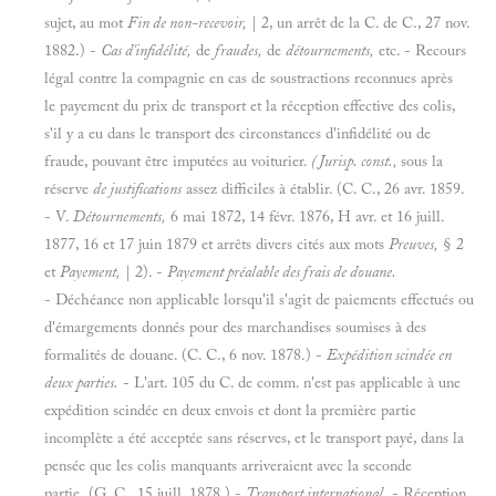
sujet, au mot
Fin de non-recevoir,
| 2, un arrêt de la C. de C., 27 nov.
1882.) -
Cas d'infidélité,
de
fraudes,
de
détournements,
etc. - Recours
légal contre la compagnie en cas de soustractions reconnues après
le payement du prix de transport et la réception effective des colis,
s'il y a eu dans le transport des circonstances d'infidélité ou de
fraude, pouvant être imputées au voiturier.
(Jurisp. const.,
sous la
réserve
de justifications
assez difficiles à établir. (C. C., 26 avr. 1859.
- V.
Détournements,
6 mai 1872, 14 févr. 1876, H avr. et 16 juill.
1877, 16 et 17 juin 1879 et arrêts divers cités aux mots
Preuves,
§ 2
et
Payement,
| 2). -
Payement préalable des frais de douane.
- Déchéance non applicable lorsqu'il s'agit de paiements effectués ou
d'émargements donnés pour des marchandises soumises à des
formalités de douane. (C. C., 6 nov. 1878.) -
Expédition scindée en
deux parties.
- L'art. 105 du C. de comm. n'est pas applicable à une
expédition scindée en deux envois et dont la première partie
incomplète a été acceptée sans réserves, et le transport payé, dans la
pensée que les colis manquants arriveraient avec la seconde
partie. (G. C., 15 juill. 1878.) -
Transport international.
- Réception