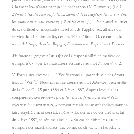
à la frontière, n'entraînant pas la déchéance. (V.
Transports,
§ 3.) -
Admissibilité des réserves faites au moment de la réception des colis.
- Voir
les mots
Fin de non-recevoir,
§ 2 et
Réserves
(1). - Voir aussi au sujet
de ces difficultés incessantes, résultant de l'applic. aux affaires du
service des chemins de fer, des art. 105 et 106 du G. de comm. les
mots
Arbitrage, Avaries, Bagages, Constatations, Expertises
et
Preuves.
Modifications projetées
(au sujet de la responsabilité en matière de
transports). - Voir les indications résumées au mot
Paiement,
§ 2.
V. Formalités diverses. - 1° Vérifications au point de vue des droits
fiscaux (Voi (1) Nous avons mentionné au mot
Réserves,
deux arrêts
de la C. de C., 25 juin 1884 et 2 févr. 1887, d'après lesquels les
compagnies,
sans pouvoir refuser les réserves faites au moment de la
réception des marchandises,
« peuvent retenir ces marchandises pour en
faire régulièrement constater l'état. - Le dernier de ces arrêts, celui
du 2 févr. 1887, se résume ainsi : - «En cas de difficultés sur le
transport des marchandises, une comp. de ch. de fer à laquelle le