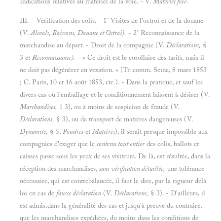
Indications relatives au matériel de la voie. - V.
Matériel fixe.
III.
Vérification des colis. - 1° Visites de l'octroi et de la douane
(V.
Alcools, Boissons, Douane et Octroi).
- 2° Reconnaissance de la
marchandise au départ. - Droit de la compagnie (V.
Déclarations,
§
3 et
Reconnaissance).
- « Ce droit est le corollaire des tarifs, mais il
ne doit pas dégénérer en vexation. » (Tr. comm. Seine, 8 mars 1853
; C. Paris, 10 et 16 août 1853, etc.). - Dans la pratique, et sauf les
divers cas où l'emballage et le conditionnement laissent à désirer (V.
Marchandises,
1 3), ou à moins de suspicion de fraude (V.
Déclarations,
§ 3), ou de transport de matières dangereuses (V.
Dynamite,
§ 5,
Poudres
et
Matières
), il serait presque impossible aux
compagnies d'exiger que le
contenu tout entier
des colis, ballots et
caisses passe sous les yeux de ses visiteurs. De là, est résultée, dans la
réception des marchandises,
sans vérification détaillée,
une tolérance
nécessaire, qui est contrebalancée, il faut le dire, par la rigueur delà
loi en cas de
fausse déclaration
(V.
Déclarations,
§ 3). - D'ailleurs, il
est admis,dans la généralité des cas et jusqu'à preuve du contraire,
que les marchandises expédiées, du moins dans les conditions de