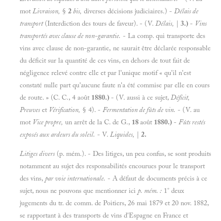
mot
Livraison,
§
2
bis,
diverses décisions judiciaires.) -
Délais de
transport
(Interdiction des tours de faveur). -
(V.
Délais,
|
3.)
-
Vins
transportés avec clause de non-garantie.
- La comp. qui transporte des
vins avec clause de non-garantie, ne saurait être déclarée responsable
du déficit sur la quantité de ces vins, en dehors de tout fait de
négligence relevé contre elle et par l'unique motif « qu'il n'est
constaté nulle part qu'aucune faute n'a été commise par elle en cours
de route. » (C. C., 4 août
1880.)
-
(V. aussi à ce sujet,
Déficit,
Preuves
et
Vérification,
§ 4). -
Fermentation de fûts de vin.
- (V. au
mot
Vice propre,
un arrêt de la C. de G.,
18
août
1880.)
-
Fûts restés
exposés aux ardeurs du soleil.
-
V.
Liquides,
|
2.
Litiges divers
(p. mém.). -
Des litiges, un peu confus, se sont produits
notamment au sujet des responsabilités encourues pour le transport
des vins,
par voie internationale.
- A
défaut de documents précis à ce
sujet, nous ne pouvons que mentionner ici
p.
mém. :
1° deux
jugements du tr. de comm. de Poitiers, 26 mai 1879 et 20
nov. 1882,
se rapportant à des transports de vins d'Espagne en France et