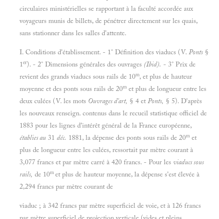
circulaires ministérielles se rapportant à la faculté accordée aux
voyageurs munis de billets, de pénétrer directement sur les quais,
sans stationner dans les salles d'attente.
I. Conditions d'établissement. - 1° Définition des viaducs (V.
Ponts
§
er
1
). - 2° Dimensions générales des ouvrages
(Ibid).
- 3° Prix de
m
revient des grands viaducs sous rails de 10
, et plus de hauteur
m
moyenne et des ponts sous rails de 20
et plus de longueur entre les
deux culées (V. les mots
Ouvrages d'art,
§ 4 et
Ponts,
§ 5). D'après
les nouveaux renseign. contenus dans le recueil statistique officiel de
1883 pour les lignes d'intérêt général de la France européenne,
m
établies au
31
déc.
1881, la dépense des ponts sous rails de 20
et
plus de longueur entre les culées, ressortait par mètre courant à
3,077 francs et par mètre carré à 420 francs. - Pour les
viaducs sous
m
rails,
de 10
et plus de hauteur moyenne, la dépense s'est élevée à
2,294 francs par mètre courant de
viaduc ; à 342 francs par mètre superficiel de voie, et à 126 francs
par mètre superficiel de projection verticale (vides et pleins