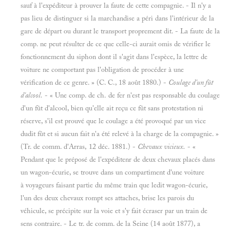
sauf à l'expéditeur à prouver la faute de cette compagnie. - Il n'y a
pas lieu de distinguer si la marchandise a péri dans l'intérieur de la
gare de départ ou durant le transport proprement dit. - La faute de la
comp. ne peut résulter de ce que celle-ci aurait omis de vérifier le
fonctionnement du siphon dont il s'agit dans l'espèce, la lettre de
voiture ne comportant pas l'obligation de procéder à une
vérification de ce genre. » (C. C., 18 août 1880.) -
Coulage d'un fût
d'alcool.
- « Une comp. de ch. de fer n'est pas responsable du coulage
d'un fût d'alcool, bien qu'elle ait reçu ce fût sans protestation ni
réserve, s'il est prouvé que le coulage a été provoqué par un vice
dudit fût et si aucun fait n'a été relevé à la charge de la compagnie. »
(Tr. de comm. d'Arras, 12 déc. 1881.) -
Chevaux vicieux.
- «
Pendant que le préposé de l'expéditenr de deux chevaux placés dans
un wagon-écurie, se trouve dans un compartiment d'une voiture
à voyageurs faisant partie du même train que ledit wagon-écurie,
l'un des deux chevaux rompt ses attaches, brise les parois du
véhicule, se précipite sur la voie et s'y fait écraser par un train de
sens contraire. - Le tr. de comm. de la Seine (14 août 1877), a