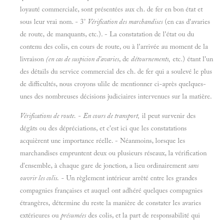
loyauté commerciale, sont présentées aux ch. de fer en bon état et
sous leur vrai nom. - 3°
Vérification des marchandises
(en cas d'avaries
de route, de manquants, etc.). - La constatation de l'état ou du
contenu des colis, en cours de route, ou à l'arrivée au moment de la
livraison
(en cas de suspicion d'avaries
, de
détournements,
etc.) étant l'un
des détails du service commercial des ch. de fer qui a soulevé le plus
de difficultés, nous croyons ulile de mentionner ci-après quelques-
unes des nombreuses décisions judiciaires intervenues sur la matière.
Vérifications de route.
-
En cours de transport,
il peut survenir des
dégâts ou des dépréciations, et c'est ici que les constatations
acquièrent une importance réelle. - Néanmoins, lorsque les
marchandises empruntent deux ou plusieurs réseaux, la vérification
d'ensemble, à chaque gare de jonction, a lieu ordinairement
sans
ouvrir les colis.
- Un règlement intérieur arrêté entre les grandes
compagnies françaises et auquel ont adhéré quelques compagnies
étrangères, détermine du reste la manière de constater les avaries
extérieures ou
présumées
des colis, et la part de responsabilité qui