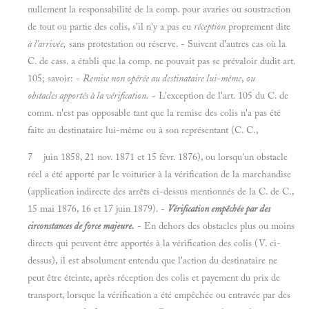
nullement la responsabilité de la eomp. pour avaries ou soustraction
de tout ou partie des colis, s'il n'y a pas eu
réception
proprement dite
à l'arrivée,
sans protestation ou réserve. - Suivent d'autres cas où la
C. de cass. a établi que la comp. ne pouvait pas se prévaloir dudit art.
105; savoir: -
Remise non opérée au destinataire lui-même
,
ou
obstacles apportés à la vérification.
- L'exception de l'art. 105 du C. de
comm. n'est pas opposable tant que la remise des colis n'a pas été
faite au destinataire lui-même ou à son représentant (C. C.,
7 juin 1858, 21 nov. 1871 et 15 févr. 1876), ou lorsqu'un obstacle
réel a été apporté par le voiturier à la vérification de la marchandise
(application indirecte des arrêts ci-dessus mentionnés de la C. de C.,
15 mai 1876, 16 et 17 juin 1879).
-
Vérification empêchée par des
circonstances de force majeure.
- En dehors des obstacles plus ou moins
directs qui peuvent être apportés à la vérification des colis (V. ci-
dessus), il est absolument entendu que l'action du destinataire ne
peut être éteinte, après réception des colis et payement du prix de
transport, lorsque la vérification a été empêchée ou entravée par des