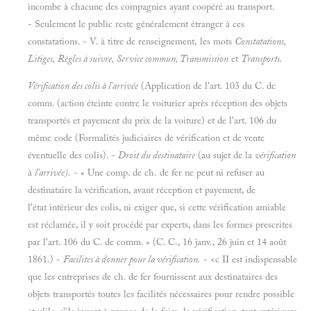
incombe à chacune des compagnies ayant coopéré au transport.
- Seulement le public reste généralement étranger à ces
constatations. - V. à titre de renseignement, les mots
Constatations,
Litiges, Règles à suivre, Service commun, Transmission
et
Transports.
Vérification des colis à l'arrivée
(Application de l'art. 103 du C. de
comm. (action éteinte contre le voiturier après réception des objets
transportés et payement du prix de la voiture) et de l'art. 106 du
même code (Formalités judiciaires de vérification et de vente
éventuelle des colis). -
Droit du destinataire
(au sujet de la
vérification
à
l'arrivée).
- « Une comp. de ch. de fer ne peut ni refuser au
destinataire la vérification, avant réception et payement, de
l'état intérieur des colis, ni exiger que, si cette vérification amiable
est réclamée, il y soit procédé par experts, dans les formes prescrites
par l'art. 106 du C. de comm. » (C. C., 16 janv., 26 juin et 14 août
1861.) -
Facilites à donner pour la vérification.
- <c II est indispensable
que les entreprises de ch. de fer fournissent aux destinataires des
objets transportés toutes les facilités nécessaires pour rendre possible