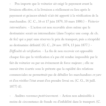
- Peu importe que le voiturier ait exigé le payement avant la
livraison effective, si la livraison a réellement eu lieu après le
payement et
qu'aucun obstacle
n'ait été apporté à la vérification de la
marchandise. (C. C., 16 et 17 juin 1879, 10 mars 1880.) -
Voiturier
intermédiaire.
- L'action est non recevable alors même que le
destinataire serait un intermediaire (dans l'espèce une comp. de ch.
de fer) qui a payé sans réserves le prix du transport, puis a réexpédié
au destinataire définitif. (G. C., 24 nov. 1874, 13 juin 1877.) -
Difficultés de vérification.
- La fin de non recevoir est opposable
chaque fois que la vérification n'a pas été rendue impossible par le
fait du voiturier ou par un événement de force majeure ; elle ne
saurait être écartée sous le prétexte que la rapidité des relations
commerciales ne permettrait pas de déballer les marchandises
en yare
et d'en vérifier l'état avant d'en prendre livrai on. (C. G., 16 juill.
1877) il).
- Audites
reconnues postérieurement.
- Action non admissible à
moins de circonstance de fraude ou d'infidélité dans le transport. (C.