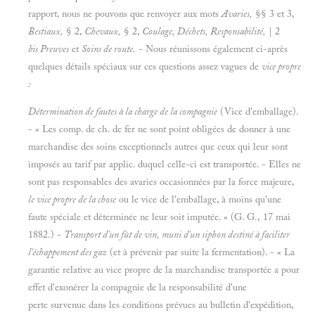
rapport, nous ne pouvons que renvoyer aux mots
Avaries,
§§ 3 et 3,
Bestiaux,
§ 2,
Chevaux,
§ 2,
Coulage, Déchets, Responsabilité,
| 2
bis Preuves
et
Soins de route.
- Nous réunissons également ci-après
quelques détails spéciaux sur ces questions assez vagues de
vice propre
:
Détermination de fautes à la charge de la compagnie
(Vice d'emballage).
- « Les comp. de ch. de fer ne sont point obligées de donner à une
marchandise des soins exceptionnels autres que ceux qui leur sont
imposés au tarif par applic. duquel celle-ci est transportée. - Elles ne
sont pas responsables des avaries occasionnées par la force majeure,
le vice propre de la chose
ou le vice de l'emballage, à moins qu'une
faute spéciale et déterminée ne leur soit imputée. » (G. G., 17 mai
1882.) -
Transport d'un fût de vin, muni d'un siphon destiné à faciliter
l'échappement des gaz
(et à prévenir par suite la fermentation). - « La
garantie relative au vice propre de la marchandise transportée a pour
effet d'exonérer la compagnie de la responsabilité d'une
perte survenue dans les conditions prévues au bulletin d'expédition,