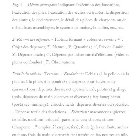
Fig.
4. -
Détails principaux
indiquant l'exécution des fondations,
l'exécution des piles, l'exécution des arches ou travées, la disposition
des cintres, le décintrement, le détail des pièces de charpente ou de
métal, leurs assemblages, le système de moises, le tablier, etc., etc.
re
2°
Résumé des dépenses.
- Tableau formant 7 colonnes, savoir : 4
,
e
Objet des dépenses; 2°, Nature ; 3
, Quantités ; 4°, Prix de l'unité ;
e
e
5
, Dépense totale ; 6
, Dépense par mètre carré d'élévation (vides et
pleins confondus) ; 7°, Observations.
Détails du tableau :
Terrains. -
Fondations :
Déblais (à la pelle ou à la
pioche, à la pince, à la pondre) ; charpente pour étayements;
caissons (bois, dépenses diverses et épuisements); pilotis et grillage
(bois, dépenses de main-d'oeuvre et diverses) ; fer; fonte; béton
(poséà sec, immergé); enrochements; dépenses diverses ou spéciales.
- Dépense totale des fondations. -
Elévation :
maçonneries (pierres
de taille, moellons, briques): parements vus; chapes; cintres
er
e
(charpente, 1
emploi, 2
emploi, fers); fonte (piles en fonte, arches
en fonte, frais de main-d'oeuvre); fer (travées en fer, poutres en tôle,