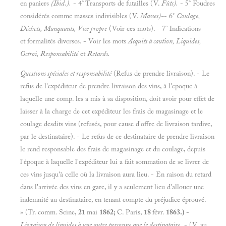
en paniers
(Ibid.).
- 4° Transports de futailles (V.
Fûts).
- 5° Foudres
considérés comme masses indivisibles (V.
Masses)-
-
6°
Coulage,
Déchets, Manquants, Vice propre
(Voir ces mots). - 7° Indications
et formalités diverses. - Voir les mots
Acquits à caution, Liquides,
Octroi, Responsabilité
et
Retards.
Questions spéciales et responsabilité
(Refus de prendre livraison). - Le
refus de l'expéditeur de prendre livraison des vins, à l'epoque à
laquelle une comp. les a mis à sa disposition, doit avoir pour effet de
laisser à la charge de cet expéditeur les frais de magasinage et le
coulage desdits vins (refusés, pour cause d'offre de livraison tardive,
par le destinataire). - Le refus de ce destinataire de prendre livraison
le rend responsable des frais de magasinage et du coulage, depuis
l'époque à laquelle l'expéditeur lui a fait sommation de se livrer de
ces vins jusqu'à celle où la livraison aura lieu. - En raison du retard
dans l'arrivée des vins en gare, il y a seulement lieu d'allouer une
indemnité au destinataire, en tenant compte du préjudice éprouvé.
» (Tr. comm. Seine,
21
mai
1862;
C. Paris,
18
févr.
1863.)
-
Livraison de liquides à une autre personne que
le
destinataire.
-
(V. au