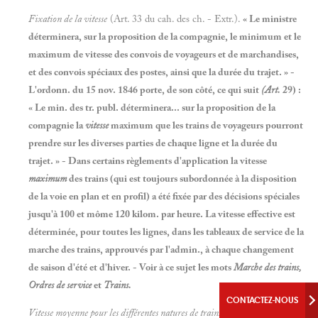
Fixation de la vitesse
(Art. 33 du cah. des ch. - Extr.).
« Le ministre
déterminera, sur la proposition de la compagnie, le minimum et le
maximum de vitesse des convois de voyageurs et de marchandises,
et des convois spéciaux des postes, ainsi que la durée du trajet.
» -
L'ordonn. du 15 nov. 1846 porte, de son côté, ce qui suit
(Art.
29)
:
« Le min. des tr. publ. déterminera... sur la proposition de la
compagnie la
vitesse
maximum que les trains de voyageurs pourront
prendre sur les diverses parties de chaque ligne et la durée du
trajet. » - Dans certains règlements d'application la vitesse
maximum
des trains (qui est toujours subordonnée à la disposition
de la voie en plan et en profil) a été fixée par des décisions spéciales
jusqu'à 100 et môme 120 kilom. par heure. La vitesse effective est
déterminée, pour toutes les lignes, dans les tableaux de service de la
marche des trains, approuvés par l'admin., à chaque changement
de saison d'été et d'hiver. - Voir à ce sujet les mots
Marche des trains,
Ordres de service
et
Trains.
CONTACTEZ-NOUS
Vitesse moyenne pour les différentes natures de trains.
- La vitesse