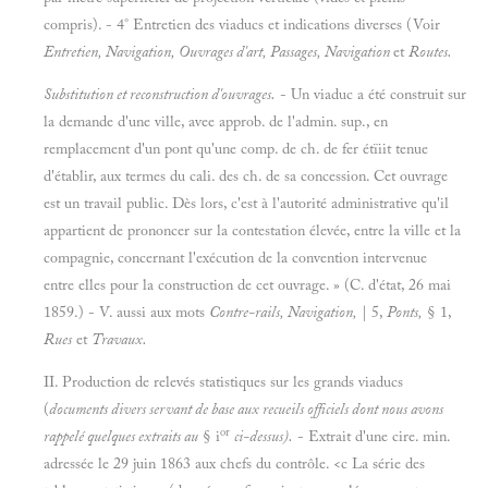
compris). - 4° Entretien des viaducs et indications diverses (Voir
Entretien, Navigation, Ouvrages d'art, Passages, Navigation
et
Routes.
Substitution et reconstruction d'ouvrages.
- Un viaduc a été construit sur
la demande d'une ville, avee approb. de l'admin. sup., en
remplacement d'un pont qu'une comp. de ch. de fer étïiit tenue
d'établir, aux termes du cali. des ch. de sa concession. Cet ouvrage
est un travail public. Dès lors, c'est à l'autorité administrative qu'il
appartient de prononcer sur la contestation élevée, entre la ville et la
compagnie, concernant l'exécution de la convention intervenue
entre elles pour la construction de cet ouvrage. » (C. d'état, 26 mai
1859.) - V. aussi aux mots
Contre-rails, Navigation,
| 5,
Ponts,
§ 1,
Rues
et
Travaux.
II.
Production de relevés statistiques sur les grands viaducs
(
documents divers servant de base aux recueils officiels dont nous avons
or
rappelé quelques extraits au
§
i
ci-dessus).
- Extrait d'une cire. min.
adressée le 29 juin 1863 aux chefs du contrôle. <c La série des