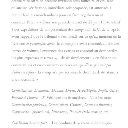
destinataire offre de prendre livraison sous toutes ré-erves, sans
qu'aucune vérification immédiate soit proposée, est autorisée à
retenir lesdites marchandises pour en faire régulièrement
constater l'état. » - Dans son précédent ariêt du 25 juin 1884, relatif
à des expéditions de vin présentant des
manquants,
la C. de C. après
avoir rappelé que le tribunal « s'est fondé sur ce qu'au moment de la
livraison
et quelquefois après,
la compagnie avait constaté, au dos des
lettres de voiture, l'existence des avaries et consenti au destinataire
les plus expresses réserves », - disait simplement : « en faisant ces
constatations et en accordant ces réserves,
qu'elle ne pouvait pas
d'ailleurs refuser,
la comp. n'a pas reconnu le droit du destinataire à
une indemnité. »
Contributions
,
Domaines, Douane, Droits, Hypothèques, Impôt, Octroi,
Patente cl Timbre.
- 2° Vérifications financières. - Voir les mots
Commissaires généraux, Commissions, Comptes, Concours financier,
Conventions
(nouvelles),
Inspecteurs, Premier établissement,
etc.
Conditions de transport.
- Les produits de verrerie sont compris