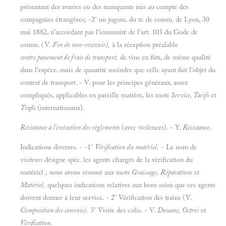
présentant des avaries ou des manquants mis au compte des
compagnies étrangères; -
2° un jugom. du tr. de comm. de Lyon, 30
mai 1882, n'accordant pas l'immunité de l'art. 103 du Gode de
comm. (V.
Fin de non-recevoir),
à la réception préalable
contre payement de frais de transport,
de vins en fûts, de même qualité
dans l'espèce, mais de quantité moindre que celle ayant fait l'objet du
contrat de transport. -
V. pour les principes généraux, assez
compliqués, applicables en pareille matière, les mots
Service, Tarifs
et
Trafic
(internationaux).
Résistance à l'exécution des règlements
(avec violences). - Y.
Résistance.
Indications diverses. - -1°
Vérification du matériel.
- Le nom de
visiteurs
désigne spéc. les agents chargés de la vérification du
matériel ; nous avons résumé aux mots
Graissage, Réparations
et
Matériel,
quelques indications relatives aux bons soins que ces agents
doivent donner à leur service. - 2° Vérification des trains (V.
Composition des convois).
3° Visite des colis. - V.
Douane, Octroi
et
Vérification.