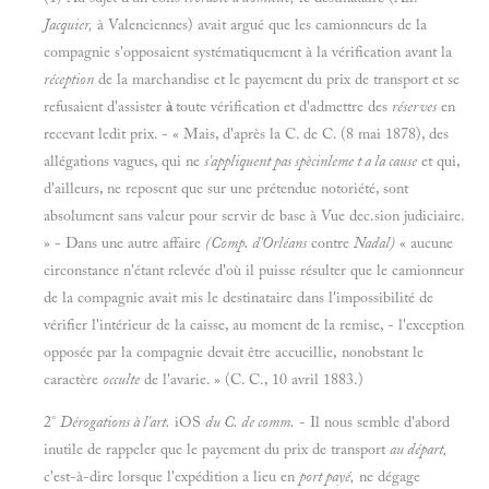
Jacquier,
à Valenciennes) avait argué que les camionneurs de la
compagnie s'opposaient systématiquement à la vérification avant la
réception
de la marchandise et le payement du prix de transport et se
refusaient d'assister
à
toute vérification et d'admettre des
réserves
en
recevant ledit prix. - « Mais, d'après la C. de C. (8 mai 1878), des
allégations vagues, qui ne
s'appliquent pas spècinleme t a la cause
et qui,
d'ailleurs, ne reposent que sur une prétendue notoriété, sont
absolument sans valeur pour servir de base à Vue dec.sion judiciaire.
» - Dans une autre affaire
(Comp. d'Orléans
contre
Nadal)
« aucune
circonstance n'étant relevée d'où il puisse résulter que le camionneur
de la compagnie avait mis le destinataire dans l'impossibilité de
vérifier l'intérieur de la caisse, au moment de la remise, - l'exception
opposée par la compagnie devait être accueillie, nonobstant le
caractère
occulte
de l'avarie. » (C. C., 10 avril 1883.)
2°
Dérogations à l'art.
iOS
du C. de comm.
- Il nous semble d'abord
inutile de rappeler que le payement du prix de transport
au départ,
c'est-à-dire lorsque l'expédition a lieu en
port payé,
ne dégage