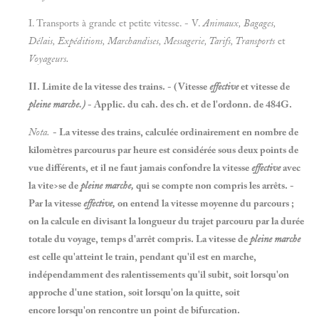
I.
Transports à
grande et petite vitesse. - V.
Animaux, Bagages,
Délais, Expéditions, Marchandises, Messagerie, Tarifs, Transports
et
Voyageurs.
II. Limite de la vitesse des trains. - (Vitesse
effective
et vitesse de
pleine marche.)
- Applic. du cah. des ch. et de l'ordonn. de 484G.
Nota.
- La vitesse des trains, calculée ordinairement en nombre de
kilomètres parcourus par heure est considérée sous deux points de
vue différents, et il ne faut jamais confondre la vitesse
effective
avec
la vite>se de
pleine marche,
qui se compte non compris les arrêts. -
Par la vitesse
effective,
on entend la vitesse moyenne du parcours ;
on la calcule en divisant la longueur du trajet parcouru par la durée
totale du voyage, temps d'arrêt compris. La vitesse de
pleine marche
est celle qu'atteint le train, pendant qu'il est en marche,
indépendamment des ralentissements qu'il subit, soit lorsqu'on
approche d'une station, soit lorsqu'on la quitte, soit
encore lorsqu'on rencontre un point de bifurcation.