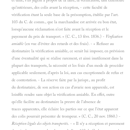
et ulile, s'ils jugent à propos de la faire, la vérification, tant extérieure
qu'intérieure, des colis avant la réception, - cette faculté de
vérification étant la seule base de la présomption, établie par l'art.
103 du C. de comm., que la marchandise est arrivée eu bon état,
lorsqu'aucune réclamation n'est faite avant la réception et le
payement du prix de transport. » (C. C., 13 févr. 1836.) -
Vënfication
amiable
(en vue d'éviter des retards et des frais). - « Refuser au
destinataire la vérification amiable, ce serait lui imposer, en prévision
d'une éventualité qui se réalise rarement, et ainsi inutilement dans la
plupart des transports, la nécessité et les frais d'un mode de procéder
applicable seulement, d'après la loi, aux cas exceptionnels de refus et
de contestation. - La réserve faite par la jurispr., au profit
du destinataire, de son action en cas d'avarie non apparenle, est
loinftle rendre sans objet la vérification amiable. En effet, outre
qu'elle facilite au destinataire la preuve de l'absence de
traces apparentes, elle éclaire les parties sur ce que l'état apparent
des colis pourrait présenter de trompeur. » (C. C., 20 nov. 1860.) -
Réception légale des objets transportés.
- « Il n'y a réception et pavement