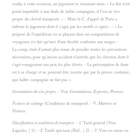
rendu, à cette occasion, un jugement se résumant ainsi: « Le fait n'est
point imputable à une faule de ladite compagnie, il l'est au vice
propre du cheval transporté. » - Mais la C. d'appel de Paris a
infirmé le jugement dont il s'agit, par les motifs ci-après : - « Le
préposé de l'expéditeur, en se plaçant dans un compartiment de
voyageurs, n'a fait qu'user d'une faculté conforme aux usages. -
La comp. était d'autant plus tenue de prendre toutes les précautions
nécessaires, pour qu'aucun accident n'arrivât, que les chevaux dont il
s'agit voyageaient aux prix les plus élevés. - La présomption de faute
est à sa charge et ne pourrait être écartée que par la preuve contraire,
que ladite compagnie ne fait pas. »
Constatation du vice propre. -
Voir
Constatations, Expertise, Preuves,
Voitures de vidange
(Conditions de transport). - V.
Matières
et
Voitures.
Classification et conditions de transport.
- 1° Tarif général (Voir
Liquides,
| 1). - 2° Tarifs spéciaux
(Ibid.,
| 2). - 3° Vins en caisse ou