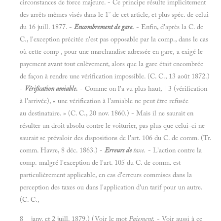
circonstances de force majeure. - Ce principe résulte implicitement
des arrêts mêmes visés dans le 1° de cet article, et plus spéc. de celui
du 16 juill. 1877. -
Encombrement de gare.
- Enfin, d'après la C. de
C., l'exception précitée n'est pas opposable par la comp., dans le cas
où cette comp , pour une marchandise adressée en gare, a exigé le
payement avant tout enlèvement, alors que la gare était encombrée
de façon à rendre une vérification impossible. (C. C., 13 août 1872.)
-
Vérification amiable.
- Comme on l'a vu plus haut, | 3 (vérification
à l'arrivée), « une vérification à l'amiable ne peut être refusée
au destinataire. » (C. C., 20 nov. 1860.) - Mais il ne saurait en
résulter un droit absolu contre le voiturier, pas plus que celui-ci ne
saurait se prévaloir des dispositions de l'art. 106 du C. de comm. (Tr.
comm. Havre, 8 déc. 1863.) -
Erreurs de
taxe.
- L'action contre la
comp. malgré l'exception de l'art. 105 du C. de comm. est
particulièrement applicable, en cas d'erreurs commises dans la
perception des taxes ou dans l'application d'un tarif pour un autre.
(C. C.,
8 janv. et 2 juill. 1879.) (Voir le mot
Paiement.
- Voir aussi à ce