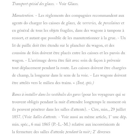
Transport spécial des glaces.
- Voir
Glaces.
Manutention.
- Les règlements des compagnies recommandent aux
agents do charger les caisses de
glaces,
de
verreries,
de
porcelaines
et
en général de tous les objets fragiles, dans des wagons à tampons à
ressort, et autant que possible de les manutentionner à la grue. - Un
lit de paille doit être étendu sur le plancher du wagon, et des
coussins de foin doivent être placés entre les caisses et les parois du
wagon. - L'arrimage devra être fait avec soin de façon à prévenir
tout déplacement pendant la route. Les caisses doivent être chargées
de champ, la longueur dans le sens de la voie. - Les wagons doivent
être attelés vers le milieu des trains. »
(Inst, spéc.)
Bancs à installer dans les vestibules des gares
(pour les voyageurs qui se
trouvent obligés pendant la nuit d'attendre longtemps le moment où
ils peuvent pénétrer dans les salles d'attente). - Cire, min., 29 juillet
1857. (Voir
Salles d'attente.
- Voir aussi au même article, 1° une dép.
min. spéc., 6 mai 1865 (P.-L.-M.) relative aux inconvénients de
la fermeture des salles d'attenle
pendant la nuit ;
2° diverses