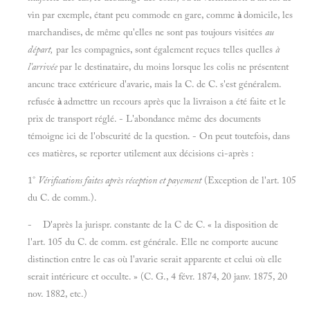
vin par exemple, étant peu commode en gare, comme
à
domicile, les
marchandises, de même qu'elles ne sont pas toujours visitées
au
départ,
par les compagnies, sont également reçues telles quelles
à
l'arrivée
par le destinataire, du moins lorsque les colis ne présentent
ancunc trace extérieure d'avarie, mais la C. de C. s'est généralem.
refusée
à
admettre un recours après que la livraison a été faite et le
prix de transport réglé. - L'abondance même des documents
témoigne ici de l'obscurité de la question. - On peut toutefois, dans
ces matières, se reporter utilement aux décisions ci-après :
1°
Vérifications faites après réception et payement
(Exception de l'art. 105
du C. de comm.).
- D'après la jurispr. constante de la C de C. « la disposition de
l'art. 105 du C. de comm. est générale. Elle ne comporte aucune
distinction entre le cas où l'avarie serait apparente et celui où elle
serait intérieure et occulte. » (C. G., 4 févr. 1874, 20 janv. 1875, 20
nov. 1882, etc.)