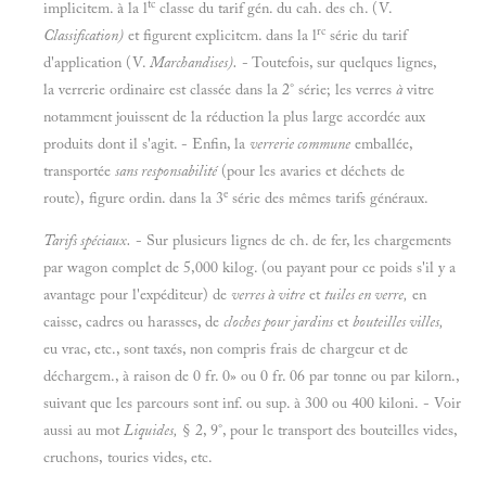
tc
implicitem. à la l
classe du tarif gén. du cah. des ch. (V.
rc
Classification)
et figurent explicitcm. dans la l
série du tarif
d'application (V.
Marchandises).
- Toutefois, sur quelques lignes,
la verrerie ordinaire est classée dans la 2° série; les verres
à
vitre
notamment jouissent de la réduction la plus large accordée aux
produits dont il s'agit. - Enfin, la
verrerie commune
emballée,
transportée
sans responsabilité
(pour les avaries et déchets de
e
route), figure ordin. dans la 3
série des mêmes tarifs généraux.
Tarifs spéciaux.
- Sur plusieurs lignes de ch. de fer, les chargements
par wagon complet de 5,000 kilog. (ou payant pour ce poids s'il y a
avantage pour l'expéditeur) de
verres à vitre
et
tuiles en verre,
en
caisse, cadres ou harasses, de
cloches pour jardins
et
bouteilles villes,
eu vrac, etc., sont taxés, non compris frais de chargeur et de
déchargem., à raison de 0 fr. 0» ou 0 fr. 06 par tonne ou par kilorn.,
suivant que les parcours sont inf. ou sup. à 300 ou 400 kiloni. - Voir
aussi au mot
Liquides,
§ 2, 9°, pour le transport des bouteilles vides,
cruchons, touries vides, etc.