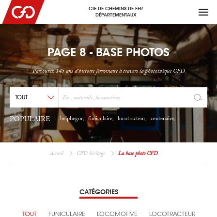
CIE DE CHEMINS DE FER
DÉPARTEMENTAUX
PAGE 8 - BASE PHOTOS
Parcourez 145 ans d'histoire ferroviaire à travers la photothèque CFD
POPULAIRE
belphegor
funiculaire
locotracteur
centenaire
,
,
,
,
Accueil
CFD héritage
La base photo CFD
CATÉGORIES
TOUT
FUNICULAIRE
LOCOMOTIVE
LOCOTRACTEUR