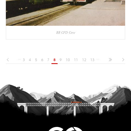
BB CFD Corse
...
...
3
4
5
6
7
8
9
10
11
12
13