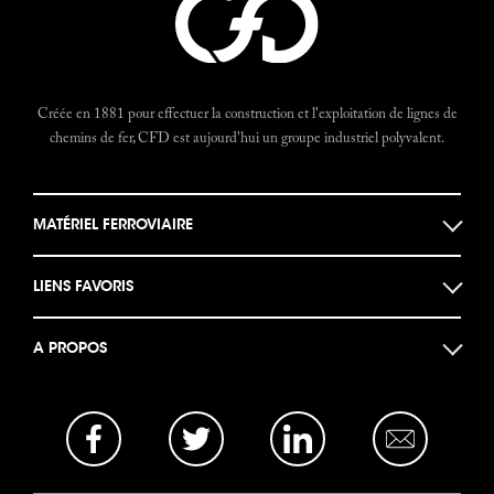
Créée en 1881 pour effectuer la construction et l'exploitation de lignes de
chemins de fer, CFD est aujourd'hui un groupe industriel polyvalent.
MATÉRIEL FERROVIAIRE
Locomotives
LIENS FAVORIS
Locotracteurs
Musée des machines
Autorails
A PROPOS
Documents historiques
Bogies et Ponts
Actualités
Le Forum CFD
Opportunités Business
La base photo
Mentions légales