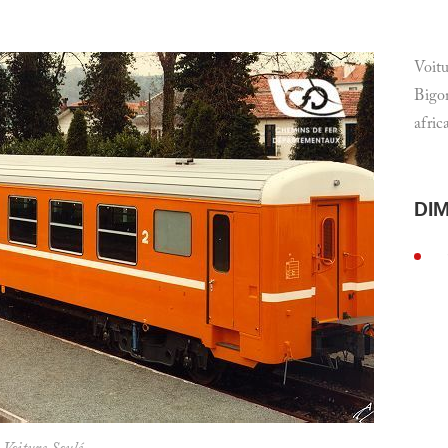
Voitu
Bigor
afric
DI
Voiture Soulé