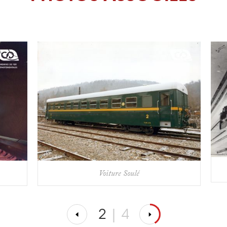
Voiture Soulé
2
|
4