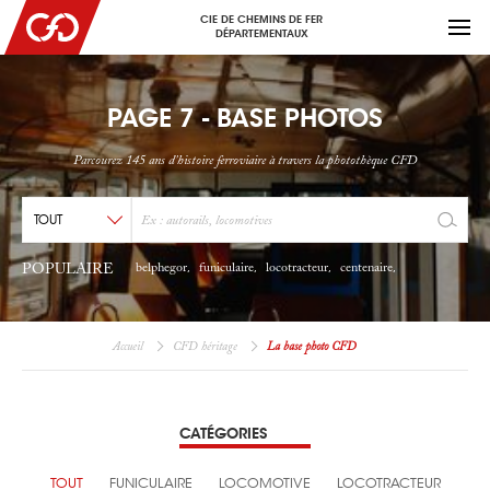
CIE DE CHEMINS DE FER
DÉPARTEMENTAUX
PAGE 7 - BASE PHOTOS
Parcourez 145 ans d'histoire ferroviaire à travers la photothèque CFD
POPULAIRE
belphegor
funiculaire
locotracteur
centenaire
,
,
,
,
Accueil
CFD héritage
La base photo CFD
CATÉGORIES
TOUT
FUNICULAIRE
LOCOMOTIVE
LOCOTRACTEUR