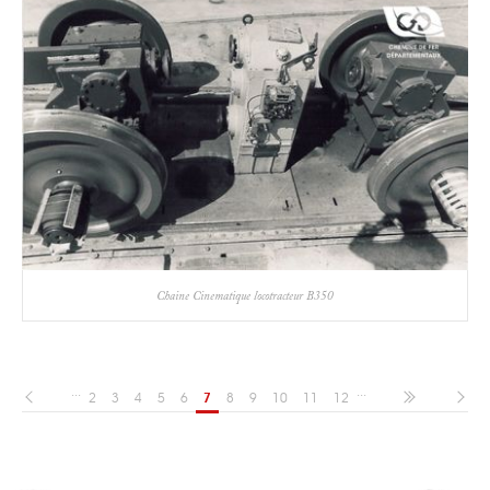
Chaine Cinematique locotracteur B350
...
...
2
3
4
5
6
7
8
9
10
11
12