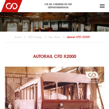
CIE DE CHEMINS DE FER
DÉPARTEMENTAUX
Accueil
CFD héritage
Base Photos
Autorail CFD X2000
AUTORAIL CFD X2000