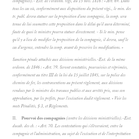
compagnies).- Ext. de l'ordonn. régi, du 15 nov. 1816 : « Art. 69. Dans
tous les cas où, conformément aux dispositions du présent régi., le min. des
tr. publ. devra statuer sur la proposition d'une compagnie, la comp. sera
tenue de lui soumettre cette proposition dans le délai qu'il aura déterminé,
faute de quoi le ministre pourra statuer directement. - Si le min. pense
qu'il y a lieu de modifier la proposition de la compagnie, il devra, sauf le
cas d'urgence, entendre la comp. avant de prescrire les modifications. »
Sanction pénale attachée aux décisions ministérielles.-Ext. de la même
ordonn. de 1846 : « Art. 79. Seront constatées, poursuivies et réprimées,
conformément au titre III de la loi du 15 juillet 1845, sur la police des
chemins de fer, les contraventions au présent règlement, aux décisions
rendues par le ministre des travaux publics et aux arrêtés pris, sous son
approbation, par les préfets, pour l'exécution dudit règlement. » Voir les
mots
Pénalités, § 3, et
Règlements.
II.
Pourvoi des compagnies
(contre les décisions ministérielles).-Ext.
ducah. des ch. : « Art. 70. Les contestations qui s'élèveraient, entre la
compagnie et l'administration, au sujet de l'exécution et de l'interprétation