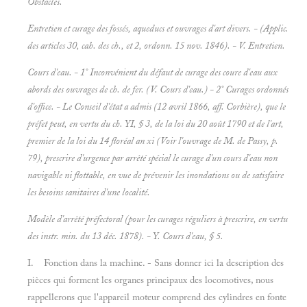
Obstacles.
Entretien et curage des fossés, aqueducs et ouvrages d'art divers. - (Applic.
des articles 30, cah. des ch., et 2, ordonn. 15 nov. 1846). - V.
Entretien.
Cours d'eau. - 1° Inconvénient du défaut de curage des coure d'eau aux
abords des ouvrages de ch. de fer. (V.
Cours d'eau.) - 2° Curages ordonnés
d'office. - Le Conseil d'état a admis (12 avril 1866, aff.
Corbière), que le
préfet peut, en vertu du ch. YI, § 3, de la loi du 20 août 1790 et de l'art,
premier de la loi du 14 floréal an xi (Voir l'ouvrage de M.
de Passy, p.
79), prescrire d'urgence par arrêté spécial le curage d'un cours d'eau non
navigable ni flottable, en vue de
prévenir les inondations ou de satisfaire
les besoins sanitaires d'une localité.
Modèle d'arrêté préfectoral (pour les curages réguliers à prescrire, en vertu
des instr. min. du 13 déc. 1878). - Y.
Cours d'eau, § 5.
I. Fonction dans la machine. - Sans donner ici la description des
pièces qui forment les organes principaux des locomotives, nous
rappellerons que l'appareil moteur comprend des cylindres en fonte