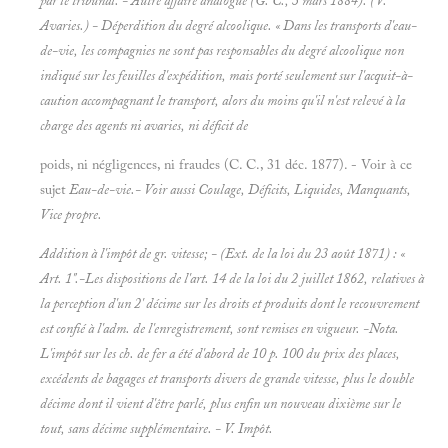
par le tribunal. - Autre affaire analogue (G. C., 3 mars 1884). (V.
Avaries.) -
Déperdition du degré alcoolique. « Dans les transports d'eau-
de-vie, les compagnies ne sont pas responsables du degré alcoolique non
indiqué sur les feuilles d'expédition, mais porté seulement sur l'acquit-à-
caution accompagnant le transport, alors du moins qu'il n'est relevé à la
charge des agents ni avaries, ni déficit de
poids, ni négligences, ni fraudes (C. C., 31 déc. 1877). - Voir à ce
sujet
Eau-de-vie.- Voir aussi
Coulage, Déficits, Liquides, Manquants,
Vice propre.
Addition à l'impôt de gr. vitesse; - (Ext. de la loi du 23 août 1871) : «
Art. 1".-Les dispositions de l'art. 14 de la loi du 2 juillet 1862, relatives à
la perception d'un 2' décime sur les droits et produits dont le recouvrement
est confié à l'adm. de l'enregistrement, sont remises en vigueur. -
Nota.
L'impôt sur les ch. de fer a été d'abord de 10 p. 100 du prix des places,
excédents de bagages et transports divers de grande vitesse, plus le
double
décime dont il vient d'être parlé, plus enfin un
nouveau dixième sur le
tout, sans décime supplémentaire. - V.
Impôt.