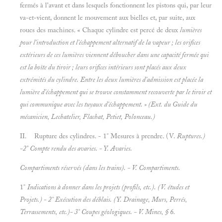
fermés à l'avant et dans lesquels fonctionnent les pistons qui, par leur
va-et-vient, donnent le mouvement aux bielles et, par suite, aux
roues des machines. « Chaque cylindre est percé de deux
lumières
pour l'introduction et l'échappement alternatif de la vapeur ; les orifices
extérieurs de ces lumières viennent déboucher dans une capacité fermée qui
est la
boîte du tiroir ; leurs orifices intérieurs sont placés aux deux
extrémités du cylindre. Entre les deux lumières d'admission est placée la
lumière d'échappement qui se trouve constamment recouverte par le tiroir et
qui communique avec les tuyaux d'échappement. » (Ext. du
Guide du
mécanicien, Lechatelier, Flachat, Petiet, Polonceau.)
II. Rupture des cylindres. - 1° Mesures à prendre. (V.
Ruptures.)
-2° Compte rendu des avaries. - Y.
Avaries.
Compartiments réservés (dans les trains). - V.
Compartiments.
1°
Indications à donner dans les projets (profils, etc.). (V.
études et
Projets.) - 2° Exécution des déblais. (Y.
Drainage, Murs, Perrés,
Terrassements, etc.)- 3° Coupes géologiques. - V.
Mines, § 6.