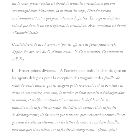
sur la voie, procès-verbal est dressé de toutes les circonstances qui ont
accompagné cette découverte, la position du corps, l'état du terrain
environnant et tout ce qui peut intéresser la justice. Le corps ne doit être
enlevé que dans le cas où il gênerait la circulation. Avis immédiat est donné
à l'autorité locale.
Constatations de droit commun (par les officiers de police judiciaire).
Applic. des art. et 9 du C. d'instr. crim. - Y.
Commissaires, Constatations
et
Police.
I. Prescriptions diverses. - A l'arrivée d'un train, le chef de gare ou
les agents délégués pour la réception des wagons et des
feuilles de
route doivent s'assurer que les wagons qu'ils reçoivent sont en bon état ; ils
doivent reconnaître, avec soin, le nombre et l'état des colis à décharger dans
la station, et vérifier, contradictoirement avec le chef de train, les
indications de la feuille de route, des lettres de voiture et de la feuille
de déchargement ; ils s'assurent que toutes ces pièces concordent entre elles et
que tous les colis mentionnés sur les lettres de voiture sont bien détaillés,
avec marques et numéros, sur la feuille de chargement. - (
Instr. spéc.)