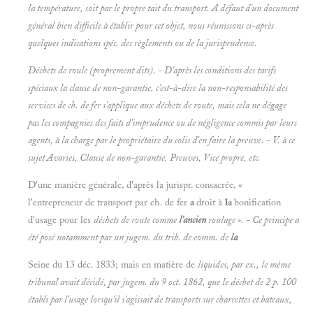
la température, soit par le propre tait du transport. A défaut d'un document
général bien difficile à établir pour cet objet, nous réunissons ci-après
quelques indications spéc. des règlements ou de la jurisprudence.
Déchets de roule (proprement dits). - D'après les conditions des tarifs
spéciaux la
clause de non-garantie, c'est-à-dire la non-responsabilité des
services de ch. de fer s'applique aux
déchets de route, mais cela ne dégage
pas les compagnies des faits d'imprudence ou de négligence commis par leurs
agents, à la charge par le propriétaire du colis d'en faire la preuve. - V. à ce
sujet
Avaries, Clause de non-garantie, Preuves, Vice propre, etc.
D'une manière générale, d'après la jurispr. consacrée, «
l'entrepreneur de transport par ch. de fer
a
droit à
la
bonification
d'usage pour les
déchets de route comme
l'ancien
roulage ». - Ce principe a
été posé notamment par un jugem. du trib. de eomm. de
la
Seine du 13 déc. 1833; mais en matière de
liquides, par ex., le même
tribunal avait décidé, par jugem. du 9 oct. 1862, que le déchet de 2 p. 100
établi par l'usage lorsqu'il s'agissait de transports sur charrettes et bateaux,