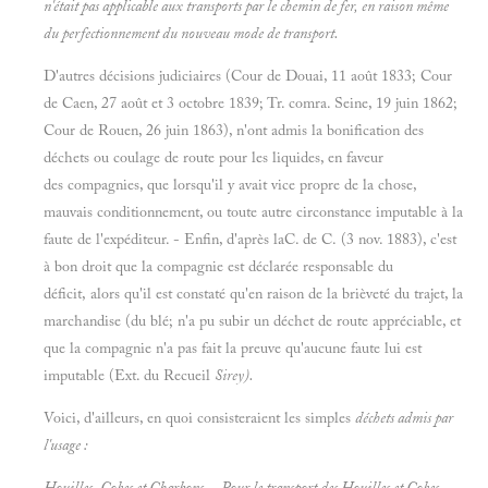
n'était pas applicable aux transports par le chemin de fer, en raison même
du perfectionnement du nouveau mode de transport.
D'autres décisions judiciaires (Cour de Douai, 11 août 1833; Cour
de Caen, 27 août et 3 octobre 1839; Tr. comra. Seine, 19 juin 1862;
Cour de Rouen, 26 juin 1863), n'ont admis la bonification des
déchets ou coulage de route pour les liquides, en faveur
des compagnies, que lorsqu'il y avait vice propre de la chose,
mauvais conditionnement, ou toute autre circonstance imputable à la
faute de l'expéditeur. - Enfin, d'après laC. de C. (3 nov. 1883), c'est
à bon droit que la compagnie est déclarée responsable du
déficit, alors qu'il est constaté qu'en raison de la brièveté du trajet, la
marchandise (du blé; n'a pu subir un déchet de route appréciable, et
que la compagnie n'a pas fait la preuve qu'aucune faute lui est
imputable (Ext. du Recueil
Sirey).
Voici, d'ailleurs, en quoi consisteraient les simples
déchets admis par
l'usage :
Houilles, Cokes et Charbons. - Pour le transport des
Houilles et
Cokes,