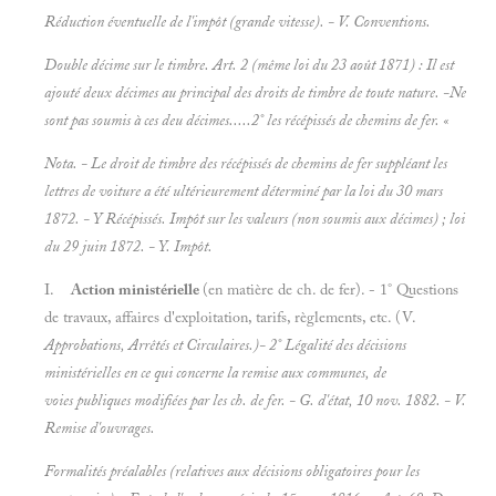
Réduction éventuelle de l'impôt (grande vitesse). - V.
Conventions.
Double décime sur le timbre. Art. 2 (même loi du 23 août 1871) : Il est
ajouté deux décimes au principal des droits de timbre de toute nature. -Ne
sont pas soumis à ces deu décimes.....2° les récépissés de chemins de fer. «
Nota. - Le droit de timbre des récépissés de chemins de fer suppléant les
lettres de voiture a été ultérieurement déterminé par la loi du 30 mars
1872. - Y
Récépissés. Impôt sur les valeurs (non soumis aux décimes) ; loi
du 29 juin 1872. - Y.
Impôt.
I.
Action ministérielle
(en matière de ch. de fer). - 1° Questions
de travaux, affaires d'exploitation, tarifs, règlements, etc. (V.
Approbations, Arrêtés et Circulaires.)- 2° Légalité des décisions
ministérielles en ce qui concerne la remise aux communes, de
voies publiques modifiées par les ch. de fer. - G. d'état, 10 nov. 1882. - V.
Remise d'ouvrages.
Formalités préalables (relatives aux décisions obligatoires pour les