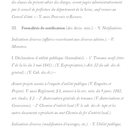
des clauses du présent cahier des charges, seront jugées administrativement
par le conseil de préfecture du département de la Seine, sauf recours au
Conseil d'état. » - Y. aussi
Pourvois et
Recours.
III.
Formalités de notification
(des décis. min.). - Y.
Notifications.
Indications diverses (affaires ressortissant aux diverses adinin.). - V.
Ministres.
I. Déclaration d utilité publique (formalités). - 1°
Travaux neufs (titre
I" de la loi du 3 mai 1841) ; (Y.
Expropriation.)-Art. 22 du cah. des ch.
général) ; (Y.
Cah. des ch.)--
Avant-projets soumis à l'enquête d'utilité publique (V.
Enquêtes et
Projets). V. aussi Règlement, §
b, annexé à la cire. min. du 9 janv. 1882,
art.
études, § 2. - 2°
Autorisation générale de travaux (V.
Autorisations et
Concessions). - 2°
Chemins d'intérêt local (V. le cah. des ch. type et les
autres documents reproduits au mot
Chemin de fer d'intérêt local.)
Indications diverses (modification d'ouvrages, etc.). - Y.
Utilité publique.