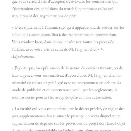
que vous seriez d'avis d'accepter, c'est-à-dire les soumissions qui
s'écarteraient des conditions du marché, notamment celles qui
stipuleraient des augmentations de prix.
« C'est également à l'admin. sup. qu'il appartiendra de statuer sur les
adjud. qui auront donné lieu à des réclamations ou protestations.
Vous voudrez bien, dans ce cas, m'adresser toutes les pièces de
l'affaire, avec votre avis et celui de M. l'ing. en chef.- V.
Adjudications.
« J'ajoute que, lorsqu'à raison de la nature de certains travaux, ou de
leur urgence, vous reconnaîtrez, d'accord avec M. l'ing. en chef, la
nécessité de traiter de gré à gré avec un entrepreneur en dehors du
mode de publicité et de concurrence voulu par les règlements, la
soumission ne pourra être acceptée qu'avec mon autorisation.
« La faculté qui vous est conférée, par le décret précité, de régler des
prix supplémentaires laisse intact le principe en vertu duquel toute
augmentation de dépense sur les prévisions du projet doit faire l'objet
d'une autorisation préalable de l'admin. sup. Vous ne pouvez donc