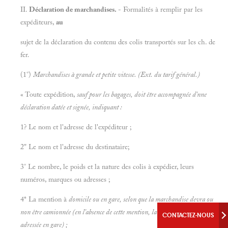
II.
Déclaration de marchandises.
- Formalités à remplir par les
expéditeurs,
au
sujet de la déclaration du contenu des colis transportés sur les ch. de
fer.
(1°)
Marchandises à grande et petite vitesse. (Ext. du tarif général.)
« Toute expédition,
sauf pour les bagages, doit être accompagnée d'nne
déclaration datée et signée, indiquant :
1? Le nom et l'adresse de l'expéditeur ;
2" Le nom et l'adresse du destinataire;
3° Le nombre, le poids et la nature des colis à expédier, leurs
numéros, marques ou adresses ;
4* La mention à
domicile ou en
gare, selon que la marchandise devra ou
non être camionnée (en l'absence de cette mention, la marchandise sera
CONTACTEZ-NOUS
adressée en
gare) ;