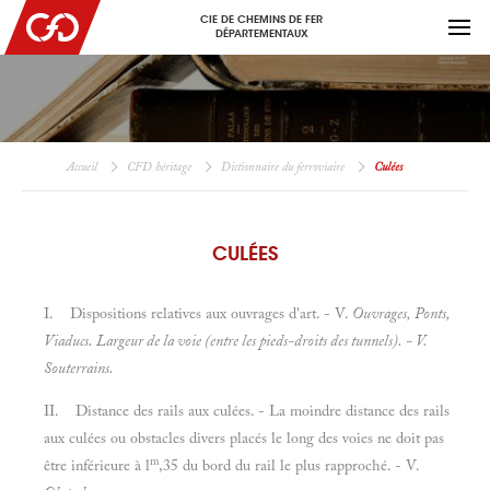
CIE DE CHEMINS DE FER
DÉPARTEMENTAUX
Accueil
CFD héritage
Dictionnaire du ferroviaire
Culées
CULÉES
I. Dispositions relatives aux ouvrages d'art. - V.
Ouvrages, Ponts,
Viaducs. Largeur de la voie (entre les pieds-droits des tunnels). - V.
Souterrains.
II. Distance des rails aux culées. - La moindre distance des rails
aux culées ou obstacles divers placés le long des voies ne doit pas
m
être inférieure à l
,35 du bord du rail le plus rapproché. - V.