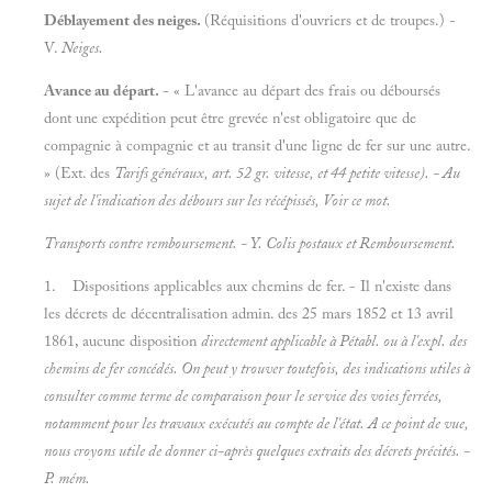
Déblayement des neiges.
(Réquisitions d'ouvriers et de troupes.) -
V.
Neiges.
Avance au départ.
- « L'avance au départ des frais ou déboursés
dont une expédition peut être grevée n'est obligatoire que de
compagnie à compagnie et au transit d'une ligne de fer sur une autre.
» (Ext. des
Tarifs généraux, art. 52 gr. vitesse, et 44 petite vitesse). - Au
sujet de l'indication des débours sur les
récépissés, Voir ce mot.
Transports contre remboursement. - Y.
Colis postaux et
Remboursement.
1. Dispositions applicables aux chemins de fer. - Il n'existe dans
les décrets de décentralisation admin. des 25 mars 1852 et 13 avril
1861, aucune disposition
directement applicable à Pétabl. ou à l'expl. des
chemins de fer concédés. On peut y trouver toutefois, des indications utiles à
consulter comme terme de comparaison pour le service des voies ferrées,
notamment pour les travaux exécutés au compte de l'état. A ce point de vue,
nous croyons utile de donner ci-après quelques extraits des décrets précités. -
P. mém.