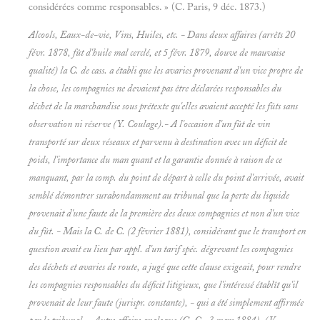
considérées comme responsables. » (C. Paris, 9 déc. 1873.)
Alcools, Eaux-de-vie, Vins, Huiles, etc. - Dans deux affaires (arrêts 20
févr. 1878,
fût d'huile mal cerclé, et 5 févr. 1879,
douve de mauvaise
qualité) la C. de cass. a établi que les avaries provenant d'un vice propre de
la chose, les compagnies ne devaient pas être déclarées responsables du
déchet de la marchandise sous prétexte qu'elles avaient accepté les fûts sans
observation ni réserve (Y.
Coulage).- A l'occasion d'un fût de vin
transporté sur deux réseaux et parvenu à destination avec un déficit de
poids, l'importance du man quant et la garantie donnée à raison de ce
manquant, par la comp. du point de départ à celle du point d'arrivée, avait
semblé démontrer surabondamment au tribunal que la perte du liquide
provenait d'une faute de la première des deux compagnies et non d'un vice
du fût. - Mais la C. de C. (2 février 1881), considérant que le transport en
question avait eu lieu par appl. d'un tarif spéc. dégrevant les compagnies
des déchets et avaries de route, a jugé que cette clause exigeait, pour rendre
les compagnies responsables du déficit litigieux, que l'intéressé établît qu'il
provenait de leur faute (jurispr. constante), - qui a été simplement affirmée