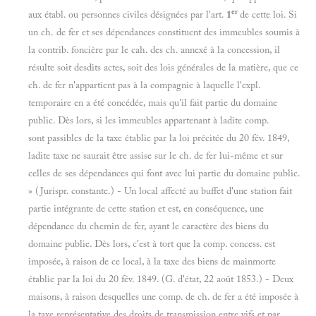
er
aux établ. ou personnes civiles désignées par l'art.
1
de cette loi. Si
un ch. de fer et ses dépendances constituent des immeubles soumis à
la contrib. foncière par le cah. des ch. annexé à la concession, il
résulte soit desdits actes, soit des lois générales de la matière, que ce
ch. de fer n'appartient pas à la compagnie à laquelle l'expl.
temporaire en a été concédée, mais qu'il fait partie du domaine
public. Dès lors, si les immeubles appartenant à ladite comp.
sont passibles de la taxe établie par la loi précitée du 20 fév. 1849,
ladite taxe ne saurait être assise sur le ch. de fer lui-même et sur
celles de ses dépendances qui font avec lui partie du domaine public.
» (Jurispr. constante.) - Un local affecté au buffet d'une station fait
partie intégrante de cette station et est, en conséquence, une
dépendance du chemin de fer, ayant le caractère des biens du
domaine publie. Dès lors, c'est à tort que la comp. concess. est
imposée, à raison de ce local, à la taxe des biens de mainmorte
établie par la loi du 20 fév. 1849. (G. d'état, 22 août 1853.) - Deux
maisons, à raison desquelles une comp. de ch. de fer a été imposée à
la taxe représentative des droits de transmission entre vifs et par