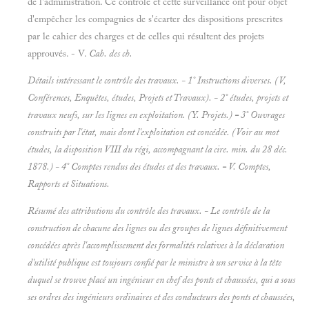
de l'administration. Ce contrôle et cette surveillance ont pour objet
d'empêcher les compagnies de s'écarter des dispositions prescrites
par le cahier des charges et de celles qui résultent des projets
approuvés. - V.
Cah. des ch.
Détails intéressant le contrôle des travaux.
- 1° Instructions diverses. (V,
Conférences, Enquêtes, études, Projets
et
Travaux).
- 2° études, projets et
travaux neufs, sur les lignes en exploitation. (Y.
Projets.)
-
3° Ouvrages
construits par l'état, mais dont l'exploitation est concédée. (Voir au mot
études,
la disposition VIII du régi, accompagnant la cire. min. du 28 déc.
1878.) - 4° Comptes rendus des études et des travaux.
-
V.
Comptes,
Rapports
et
Situations.
Résumé des attributions du contrôle des travaux.
- Le contrôle de la
construction de chacune des lignes ou des groupes de lignes définitivement
concédées après l'accomplissement des formalités relatives à la déclaration
d'utilité publique est toujours confié par le ministre à un service à la tête
duquel se trouve placé un ingénieur en chef des ponts et chaussées, qui a sous
ses ordres des ingénieurs ordinaires et des conducteurs des ponts et chaussées,