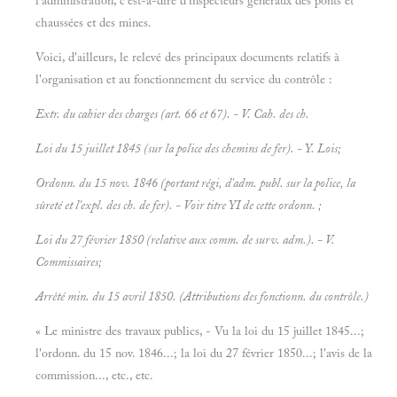
l'administration, c'est-à-dire d'inspecteurs généraux des ponts et
chaussées et des mines.
Voici, d'ailleurs, le relevé des principaux documents relatifs à
l'organisation et au fonctionnement du service du contrôle :
Extr. du cahier des charges
(art. 66 et 67). - V.
Cah. des ch.
Loi du
15
juillet
1845 (sur la police des chemins de fer). - Y.
Lois;
Ordonn. du
15
nov.
1846 (portant régi, d'adm. publ. sur la police, la
sûreté et l'expl. des ch. de fer). - Voir titre YI de cette ordonn. ;
Loi du
27
février
1850 (relative aux comm. de surv. adm.). - V.
Commissaires;
Arrêté min. du
15
avril
1850. (Attributions des fonctionn. du contrôle.)
« Le ministre des travaux publics, - Vu la loi du 15 juillet 1845...;
l'ordonn. du 15 nov. 1846...; la loi du 27 février 1850...; l'avis de la
commission..., etc., etc.