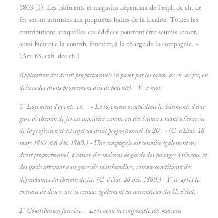
1803 (1). Les bâtiments et magasins dépendant de l'expl. du ch. de
fer seront assimilés aux propriétés bâties de la localité. Toutes les
contributions auxquelles ces édifices pourront être soumis seront,
aussi bien que la contrib. foncière, à la charge de la compagnie. »
(Art. 63, cah. des ch.)
Application des droits proportionnels (à payer par les comp. de ch. de fer, en
dehors des droits proprement dits d
e patente). -V. ce mot.
1°
Logement d'agents, etc, - « Le logement occupé dans les bâtiments d'une
gare de chemin de fer est considéré comme un des
locaux semant à
l'exercice
e
de la profession et est sujet au droit proportionnel du 20
. » (C. d'Etat, 18
mars 1857 et 6 déc. 1860.) - Une compagnie est soumise également au
droit proportionnel, à raison des maisons de garde des passages à niveau, et
des quais attenant à ses gares de marchandises, comme constituant des
dépendances du chemin de fer. (C. d'état, 26 déc. 1860.) - Y. ci-après les
extraits de divers arrêts rendus également au contentieux du G. d'état.
2°
Contribution foncière. - Le revenu net imposable des maisons