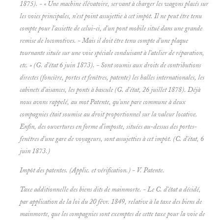
1875). - « Une machine élévatoire, servant à charger les wagons placés sur
les voies principales, n'est point assujettie à cet impôt. Il ne peut être tenu
compte pour l'assiette de celui-ci, d'un
pont mobile
situé dans une grande
remise de locomotives. - Mais il doit être tenu compte d'une plaque
tournante située sur une voie spéciale conduisant à l'atelier de réparation,
etc. » (G. d'état 6 juin 1873). - Sont soumis aux droits de contributions
directes (foncière, portes et fenêtres, patente) les
halles internationales,
les
cabinets d'aisances,
les
ponts à bascule
(G. d'état, 26 juillet 1878). Déjà
nous avons rappelé, au mot
Patente, qu'une pare
commune
à deux
compagnies était soumise au droit proportionnel sur la valeur locative.
Enfin, des ouvertures en forme d'imposte, situées au-dessus des portes-
fenêtres d'une gare de voyageurs, sont assujetties à cet impôt. (C. d'état, 6
juin 1873.)
Impôt des patentes.
(Applic. et vérification.) - V.
Patente.
Taxe additionnelle des biens dits de mainmorte.
- Le C. d'état a décidé,
par application de la loi du 20 févr. 1849, relative à la taxe des biens de
mainmorte, que les compagnies sont exemptes de cette taxe pour la voie de