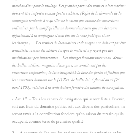
marchandises pour le roulage. Les grandes portes des remises à locomotives
doivent être imposées comme portes cochères. (Rejet de la demande de la
compagnie tendante à ce qu'elles ne le soient que comme des ouvertures
ordinaires, par le motif qu'elles ne donneraient accès que sur des cours
appartenant à la compagnie et non pas sur la voie publique et sur
les champs.) -- Les remises de locomotives et de wagons ne doivent pas être
considérées comme des ateliers lorsque le matériel n'y reçoit que des
modifications peu importantes. - Les vitrages formant toitures au-dessus
des halles, ateliers, magasins d'une gare, ne constituent pas des
ouvertures imposables ; la loi n'assujettit à la taxe des portes et fenêtres que
les ouvertures donnant sur le (1) Ext. de ladite loi, 5 floréal an xi (25
avril 1803),
relative à
la contribution foncière des canaux de navigation.
er
« Art. 1
. - Tous les canaux de navigation qui seront faits à l'avenir,
soit aux frais du domaine public, soit aux dépens des particuliers, ne
seront taxés à la contribution foncière qu'en raison du terrain qu'ils
occupent, comme terre de première qualité.
2. A compter de l'an xm, les anciens canaux de navigation et les