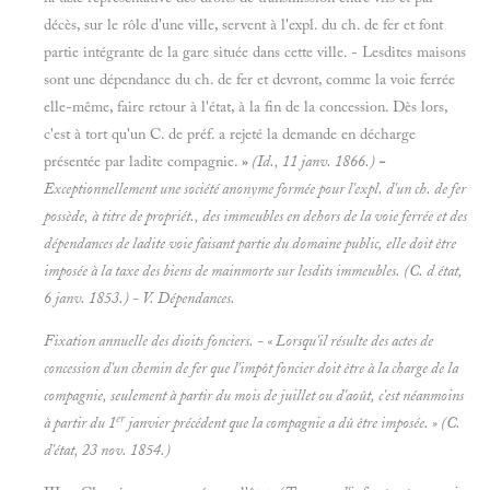
décès, sur le rôle d'une ville, servent à l'expl. du ch. de fer et font
partie intégrante de la gare située dans cette ville. - Lesdites maisons
sont une dépendance du ch. de fer et devront, comme la voie ferrée
elle-même, faire retour à l'état, à la fin de la concession. Dès lors,
c'est à tort qu'un C. de préf. a rejeté la demande en décharge
présentée par ladite compagnie.
»
(Id.,
11 janv. 1866.)
-
Exceptionnellement une société anonyme formée pour l'expl. d'un ch. de fer
possède, à titre de propriét., des immeubles en dehors de la voie ferrée et des
dépendances de ladite voie faisant partie du domaine public, elle doit être
imposée à la taxe des biens de mainmorte sur lesdits immeubles. (C. d état,
6 janv. 1853.) - V.
Dépendances.
Fixation annuelle des dioits fonciers.
- « Lorsqu'il résulte des actes de
concession d'un chemin de fer que l'impôt foncier doit être à la charge de la
compagnie, seulement à partir du mois de juillet ou d'août, c'est néanmoins
er
à partir du 1
janvier précédent que la compagnie a dû être imposée. » (C.
d'état, 23 nov. 1854.)