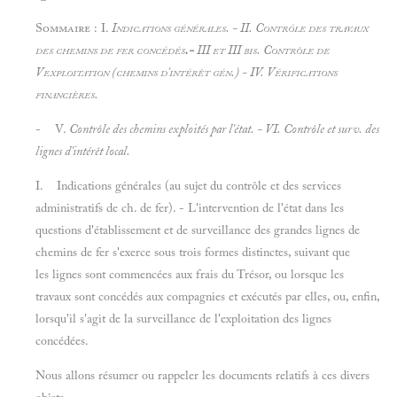
Sommaire : I.
Indications générales.
- II.
Contróle des travaux
des chemins de fer concédés
.-
III et III
bis. Contrôle de
Vexploitation
(chemins d'intérêt gén.) - IV.
Vérifications
financières.
- V.
Contrôle des chemins exploités par l'état.
- VI.
Contrôle et surv. des
lignes d'intérêt local.
I. Indications générales (au sujet du contrôle et des services
administratifs de ch. de fer). - L'intervention de l'état dans les
questions d'établissement et de surveillance des grandes lignes de
chemins de fer s'exerce sous trois formes distinctes, suivant que
les lignes sont commencées aux frais du Trésor, ou lorsque les
travaux sont concédés aux compagnies et exécutés par elles, ou, enfin,
lorsqu'il s'agit de la surveillance de l'exploitation des lignes
concédées.
Nous allons résumer ou rappeler les documents relatifs à ces divers