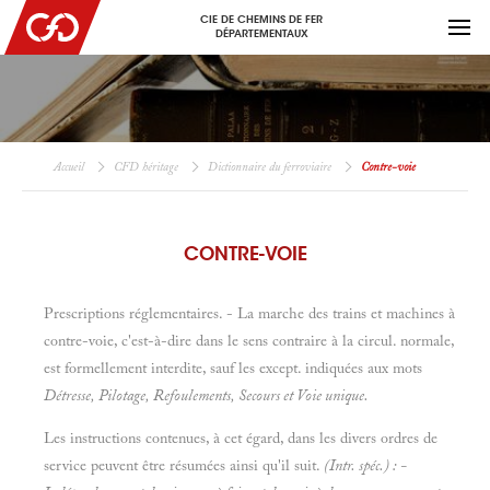
CIE DE CHEMINS DE FER
DÉPARTEMENTAUX
Accueil
CFD héritage
Dictionnaire du ferroviaire
Contre-voie
CONTRE-VOIE
Prescriptions réglementaires. - La marche des trains et machines à
contre-voie, c'est-à-dire dans le sens contraire à la circul. normale,
est formellement interdite, sauf les except. indiquées aux mots
Détresse, Pilotage, Refoulements, Secours et
Voie unique.
Les instructions contenues, à cet égard, dans les divers ordres de
service peuvent être résumées ainsi qu'il suit.
(Intr. spéc.) : -