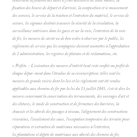
concernent la fixation des taxes et frais accessoires de toute nalure, la
fixation des heures de départ et d'arrivée, la composition et ie mouvement
des convois, le service de la traction et l'entretien du matériel, le service de
secours, les signaux destinés à assurer la sécurité de la circulation, la
surveillance intérieure dans les gares et sur la voie, l'entretien de la voie
de fer, les mesures de sûreté ou de bon ordre à observer par le public, les
règleinenis de service que les compagnies doivent soumettre à l'approbation
de 1 administration, les registres de plaintes et de réclamations, etc.
«
Préfets. - L'exécution des mesures d'intérêt local reste confiée au préfet de
chaque dépar-ment dans l'étendue de sa circonscription: telles sont les
mesures de grande voirie dont les lois et les réglements ont été rendus
applicables aux chemins de fer par la loi du 15 juillet 1845, c'est-à-dire les
mesures concernant la conservation des terrassements, des ouvrages d'art et
des clôtures, le mode de construction et de fermeture des barrières, la
chaussée et les abords des passages à niveau, l'alignement des constructions
riveraines, l'écoulement des eaux, l'occupation temporaire des terrains pour
réparations et extraction de matériaux nécessaires à l'entretien,
les plantations et dépôts de matériaux aux abords des chemins de fer,