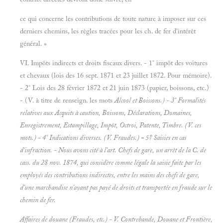
ce qui concerne les contributions de toute nature à imposer sur ces
derniers chemins, les règles tracées pour les ch. de fer d'intérêt
général. »
VI. Impôts indirects et droits fiscaux divers. - 1° impôt des voitures
et chevaux (lois des 16 sept. 1871 et 23 juillet 1872. Pour mémoire).
- 2° Lois des 28 février 1872 et 21 juin 1873 (papier, boissons, etc.)
- (V. à titre de renseign. les mots
Alcool
et
Boissons.)
- 3° Formalités
relatives aux
Acquits à caution, Boissons, Déclarations, Domaines,
Enregistrement, Estampillage, Impôt, Octroi, Patente, Timbre.
(V. ces
mots.) - 4° Indications diverses. (V.
Fraudes.)
-
5? Saisies en cas
d'infraction. - Nous avons cité à l'art.
Chefs de gare,
un arrêt de la C. de
cass. du 28 nov. 1874, qui considère comme légale la saisie faite par les
employés des contributions indirectes, entre les mains des chefs de gare,
d'une marchandise n'ayant pas payé de droits et transportée en fraude sur le
chemin de fer.
Affaires de douane (Fraudes, etc.) - V.
Contrebande, Douane
et
Frontière,