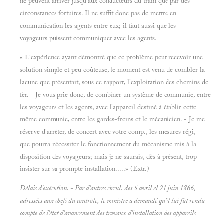
ne peuvent arriver jusqu'aux conducteurs du train que par des
circonstances fortuites. Il ne suffit donc pas de mettre en
communication les agents entre eux; il faut aussi que les
voyageurs puissent communiquer avec les agents.
« L'expérience ayant démontré que ce problème peut recevoir une
solution simple et peu coûteuse, le moment est venu de combler la
lacune que présentait, sous ce rapport, l'exploitation des chemins de
fer. - Je vous prie donc, de combiner un système de communie, entre
les voyageurs et les agents, avec l'appareil destiné à établir cette
même communie, entre les gardes-freins et le mécanicien. - Je me
réserve d'arrêter, de concert avec votre comp., les mesures régi,
que pourra nécessiter le fonctionnement du mécanisme mis à la
disposition des voyageurs; mais je ne saurais, dès à présent, trop
insister sur sa prompte installation.....» (Extr.)
Délais d'exécution. - Par d'autres circul. des 5 avril el 21 juin 1866,
adressées aux chefs du contrôle, le ministre a demandé qu'il lui fût rendu
compte de l'état d'avancement des travaux d'installation des appareils