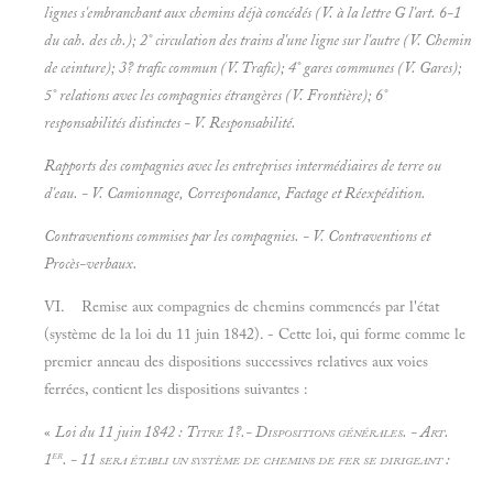
lignes s'embranchant aux chemins déjà concédés (V. à la lettre G l'art. 6-1
du cah. des ch.); 2° circulation des trains d'une ligne sur l'autre (V.
Chemin
de ceinture); 3? trafic commun (V.
Trafic); 4° gares communes (V.
Gares);
5° relations avec les compagnies étrangères (V.
Frontière); 6°
responsabilités distinctes - V.
Responsabilité.
Rapports des compagnies avec les entreprises intermédiaires de terre ou
d'eau. - V.
Camionnage, Correspondance, Factage et
Réexpédition.
Contraventions commises par les compagnies. - V.
Contraventions et
Procès-verbaux.
VI. Remise aux compagnies de chemins commencés par l'état
(système de la loi du 11 juin 1842). - Cette loi, qui forme comme le
premier anneau des dispositions successives relatives aux voies
ferrées, contient les dispositions suivantes :
«
Loi du 11
juin 1842 :
Titre 1?.-
Dispositions générales. - Art.
er
1
. - 11 sera établi un système de chemins de fer se dirigeant :