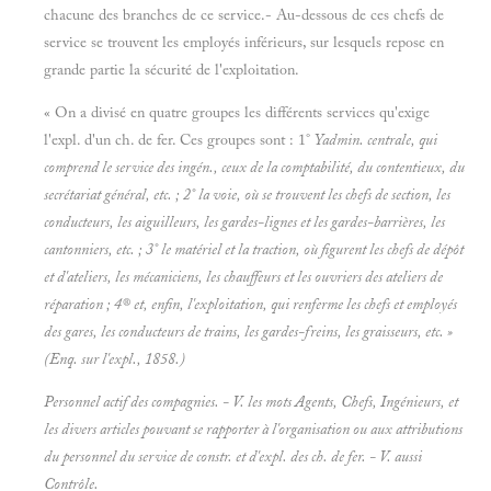
chacune des branches de ce service.- Au-dessous de ces chefs de
service se trouvent les employés inférieurs, sur lesquels repose en
grande partie la sécurité de l'exploitation.
« On a divisé en quatre groupes les différents services qu'exige
l'expl. d'un ch. de fer. Ces groupes sont : 1°
Yadmin. centrale, qui
comprend le service des ingén., ceux de la comptabilité, du contentieux, du
secrétariat général, etc. ; 2° la
voie, où se trouvent les chefs de section, les
conducteurs, les aiguilleurs, les gardes-lignes et les gardes-barrières, les
cantonniers, etc. ; 3° le
matériel et la
traction, où figurent les chefs de dépôt
et d'ateliers, les mécaniciens, les chauffeurs et les ouvriers des ateliers de
réparation ; 4® et, enfin,
l'exploitation, qui renferme les chefs et employés
des gares, les conducteurs de trains, les gardes-freins, les graisseurs, etc. »
(Enq. sur l'expl., 1858.)
Personnel actif des compagnies. - V. les mots
Agents, Chefs, Ingénieurs, et
les divers articles pouvant se rapporter à l'organisation ou aux attributions
du personnel du service de constr. et d'expl. des ch. de fer. - V. aussi
Contrôle.