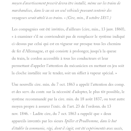
moyen d'avertissement prescrit devra être installé, même sur les trains de
marchandises, dans le cas où un seul véhicule pouvant contenir des
voyageurs serait attelé à ces trains. » (Cire, min., 8 octobre 1857.)
Les compagnies ont été invitées, d'ailleurs (cire, min., 13 janv. 1860),
« à examiner s'il ne conviendrait pas de remplacer le système indiqué
ci-dessus par celui qui est en vigueur sur presque tous les chemins
de fer d'Allemagne, et qui consiste à prolonger, jusqu'à la queue
du train, le cordon accessible à tous les conducteurs et leur
permettant d'appeler l'attention du mécanicien en mettant en jeu soit
la cloche installée sur le tender, soit un sifliet à vapeur spécial. »
Une nouvelle cire. min. du 7 oct. 1863 a appelé l'attention des comp.
et des serv. du contr. sur la nécessité d'adopter, le plus tôt possible, le
système recommandé par la cire. min. du 18 août 1837, ou tout autre
moyen propre à assurer l'exéc. de l'art. 23 de l'ordonn. du 13
nov. 1846. - Ladite cire, du 7 oct. 1863 a rappelé que « deux
appareils inventés par les sieurs
Spiller et
Prudhomme, dans le but
d'établir la communie, régi, dont il s'agit, ont été expérimentés avec succès,