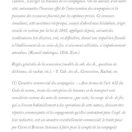
l'admin., à diriger les travaux de ces compagnies. On no saurait, d'un autre
côté, méconnaître l'heureux effet de l'intervention des compagnies et la
puissance des ressources fournies par les capitaux privés. Ce concours
simultané, cette assistance réciproque, essayés d'abord avec hésitation, érigés
ensuite en système par la loi de 1842, appliqués depuis, suivant des
combinaisons très diverses, ont, en définitive, donné une impulsion féconde
à l'établissement de ces voies de fer, si vivement sollicitées, si impatiemment
attendues.
(Recueil statistique, 1856. Extr.)
Règles générales de la concession (modèle de cah. des ch., questions de
déchéance, de rachat, etc.), - Y.
Cah. des ch., Concessions, Rachat, etc.
(1)
Caractère commercial des compagnies. - « Aux termes de l'art. 632 du
Code de comm., toutes les entreprises de travaux et de transport sont
considérées comme des actes de commerce ; par suite, les comp. de ch. de fer,
qui se livrent habituellement à des opérations de cette nature, doivent être
réputées commerçantes et les engagements qu'elles contractent pour l'expl. de
leur industrie, ont un caractère essentiellement commercial; le traité passé
par Corne et Bruzon (travaux à faire pour le compte de la compagnie