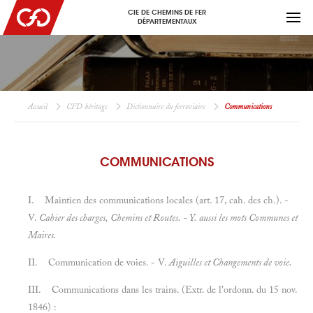
CIE DE CHEMINS DE FER
DÉPARTEMENTAUX
Accueil
CFD héritage
Dictionnaire du ferroviaire
Communications
COMMUNICATIONS
I. Maintien des communications locales (art. 17, cah. des ch.). -
V.
Cahier des charges, Chemins et
Routes. - Y. aussi les mots
Communes et
Maires.
II. Communication de voies. - V.
Aiguilles et
Changements de voie.
III. Communications dans les trains. (Extr. de l'ordonn. du 15 nov.
1846) :