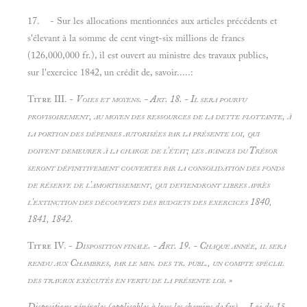
17. - Sur les allocations mentionnées aux articles précédents et
s'élevant à la somme de cent vingt-six millions de francs
(126,000,000 fr.), il est ouvert au ministre des travaux publics,
sur l'exercice 1842, un crédit de, savoir.....:
Titre III. -
Voies et moyens. - Art. 18. - Il sera pourvu
provisoirement, au moyen des ressources de la dette flottante, à
la portion des dépenses autorisées par la présente loi, qui
doivent demeurer à la charge de l'état; les avances du Trésor
seront définitivement couvertes par la consolidation des fonds
de réserve de l'amortissement, qui deviendront libres après
l'extinction des découverts des budgets des exercices 1840,
1841, 1842.
Titre IV. -
Disposition finale. - Art. 19. - Chaque année, il sera
rendu aux Chambres, par le min. des tr. publ., un compte spécial
des travaux exécutés en vertu de la présente loi. »
Dispositions générales (applicables à lous les chemins de fer). -
Loi du 15