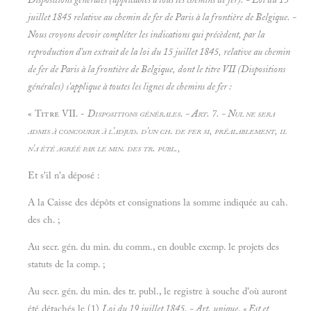
juillet 1845
relative au chemin de fer de Paris à la frontière de Belgique. -
Nous croyons devoir compléter les indications qui précèdent, par la
reproduction d'un extrait de la loi du 15 juillet 1845, relative au chemin
de fer de Paris à la frontière de Belgique, dont le titre VII (
Dispositions
générales) s'applique à toutes les lignes de chemins de fer :
«
Titre VII. -
Dispositions générales. - Art. 7. - Nul ne sera
admis à concourir à l'adjud. d'un ch. de fer si, préalablement, il
n'a été agréé par le min. des tr. publ.,
Et s'il n'a déposé :
A la Caisse des dépôts et consignations la somme indiquée au cah.
des ch. ;
Au secr. gén. du min. du comm., en double exemp. le projets des
statuts de la comp. ;
Au secr. gén. du min. des tr. publ., le registre à souche d'où auront
été détachés le (1)
Loi du 19
juillet 1845. - Art. unique. « Est et