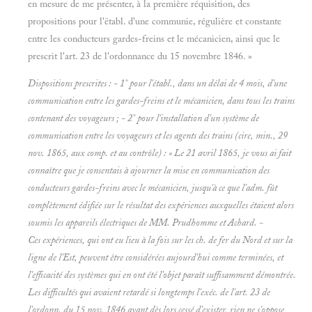
en mesure de me présenter, à la première réquisition, des
propositions pour l'ëtabl. d'une communie, régulière et constante
entre les conducteurs gardes-freins et le mécanicien, ainsi que le
prescrit l'art. 23 de l'ordonnance du 15 novembre 1846. »
Dispositions prescrites : - 1° pour l'établ., dans un délai de 4 mois, d'une
communication entre les
gardes-freins et le
mécanicien, dans tous les trains
contenant des voyageurs ; - 2° pour l'installation d'un système de
communication entre les
voyageurs et les
agents des trains (cire, min., 29
nov. 1865, aux comp. et au contrôle) : « Le 21 avril 1865, je vous ai fait
connaître que je consentais à ajourner la mise en communication des
conducteurs gardes-freins avec le mécanicien, jusqu'à ce que l'adm. fût
complètement édifiée sur le résultat des expériences auxquelles étaient alors
soumis les appareils électriques de MM. Prudhomme et Achard. -
Ces expériences, qui ont eu lieu à la fois sur les ch. de fer du Nord et sur la
ligne de l'Est, peuvent être considérées aujourd'hui comme terminées, et
l'efficacité des systèmes qui en ont été l'objet paraît suffisamment démontrée.
Les difficultés qui avaient retardé si longtemps l'exéc. de l'art. 23 de
l'ordonn. du 15 nov. 1846 ayant dès lors cessé d'exister, rien ne s'oppose