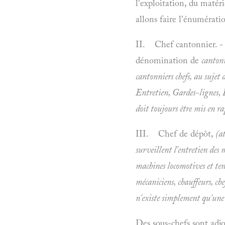
l'exploitation, du matér
allons faire l'énumératio
II. Chef cantonnier. - L
dénomination de
cantonn
cantonniers chefs, au sujet
Entretien, Gardes-lignes, R
doit toujours être mis en ra
III. Chef de dépôt,
(at
surveillent l'entretien des 
machines locomotives et ten
mécaniciens, chauffeurs, ch
n'existe simplement qu'une
Des sous-chefs sont adjoi