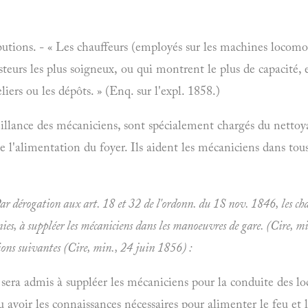
utions. - « Les chauffeurs (employés sur les machines locomot
steurs les plus soigneux, ou qui montrent le plus de capacité, 
iers ou les dépôts. » (Enq. sur l'expl. 1858.)
eillance des mécaniciens, sont spécialement chargés du nettoy
 l'alimentation du foyer. Ils aident les mécaniciens dans tous 
r dérogation aux art. 18 et 32 de l'ordonn. du 1S nov. 1846, les chauf
nies, à suppléer les mécaniciens dans les manoeuvres de gare. (Cire, 
ions suivantes (Cire, min., 24 juin 1856) :
 sera admis à suppléer les mécaniciens pour la conduite des 
nu avoir les connaissances nécessaires pour alimenter le feu et l