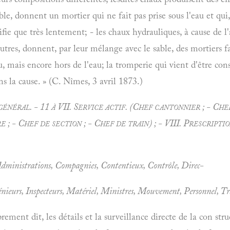
ble, donnent un mortier qui ne fait pas prise sous l'eau et q
difie que très lentement; - les chaux hydrauliques, à cause de l
autres, donnent, par leur mélange avec le sable, des mortiers fa
, mais encore hors de l'eau; la tromperie qui vient d'être co
ns la cause. » (C. Nîmes, 3 avril 1873.)
général. - 11 à VII.
Service actif. (Chef cantonnier ; - Che
e ; - Chef de section ; - Chef de train) ; - VIII.
Prescriptio
dministrations, Compagnies, Contentieux, Contrôle, Direc-
énieurs, Inspecteurs, Matériel, Ministres, Mouvement, Personnel, Tra
rement dit, les détails et la surveillance directe de la con stru