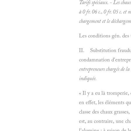
Tarifs spéciaux. - Les
chaux
à 0 fr. 06 c., 0 fr. 05 c. et
chargement et le déchargement
Les conditions gén. des ta
II. Substitution fraudul
condamnation d'entrepr
entrepreneurs chargés de la
indiquée.
« Il y a eu là tromperie
en effet, les éléments q
classe des chaux grasses
est, au contraire, une ch
l'alumine ; à raison de l