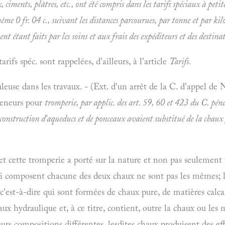
, ciments, plâtres, etc., ont été compris dans les tarifs spéciaux à petite
 même 0 fr. 04 c., suivant les distances parcourues, par tonne et par kilo
 étant faits par les soins et aux frais des expéditeurs et des destinatai
rifs spéc. sont rappelées, d'ailleurs, à l'article
Tarifs.
euse dans les travaux. - (Ext. d'un arrêt de la C. d'appel de 
eneurs pour
tromperie, par applic. des art. 59, 60 et 423 du C. pénal
 construction d'aqueducs et de ponceaux avaient substitué de la chaux
, et cette tromperie a porté sur la nature et non pas seulement
ui composent chacune des deux chaux ne sont pas les mêmes; l
, c'est-à-dire qui sont formées de chaux pure, de matières calc
aux hydraulique et, à ce titre, contient, outre la chaux ou les ma
eurs compositions différentes, lesdites chaux produisent des effe