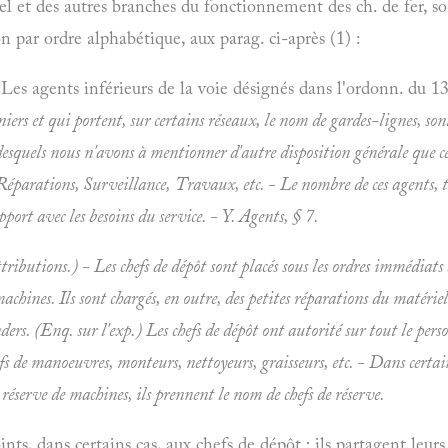
iel et des autres branches du fonctionnement des ch. de fer, s
n par ordre alphabétique, aux parag. ci-après (1) :
es agents inférieurs de la voie désignés dans l'ordonn. du 13 
iers et qui portent, sur certains réseaux, le nom de
gardes-lignes, sont
 desquels nous n'avons à mentionner d'autre disposition générale que 
éparations, Surveillance, Travaux, etc. - Le nombre de ces agents, tr
pport avec les besoins du service. - Y.
Agents, § 7.
tributions.) - Les chefs de dépôt sont placés sous les ordres immédiats d
machines. Ils sont chargés, en outre, des petites réparations du matéri
ders. (
Enq. sur l'exp.) Les chefs de dépôt ont autorité sur tout le per
efs de manoeuvres, monteurs, nettoyeurs, graisseurs, etc. - Dans certa
 réserve de machines, ils prennent le nom de
chefs de réserve.
nts, dans certains cas, aux chefs de dépôt ; ils partagent leur